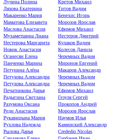
Лучина Полина
Кретов Михаил
Ляхова Екатерина
Титов Вадим
Макаренко Мария
Бенехис Игорь
Маматова Елизавета
Морозов Ярослав
Маслова Анастасия
Ефимов Михаил
Мухаметшина Лиана
Нестеров Дмитрий
Нестерова Маргарита
Кулаков Вадим
Новик Анастасия
Колесов Данила
Оганесян Елена
Черемных Вадим
Панченко Марина
Миронов Евгений
Петунина Алёна
Макаров Александр
Петухова Александра
Черемных Вадим
Петухова Александра
Черемных Вадим
Печатникова Дарья
Ефимов Михаил
Радыгина Светлана
Гезуля Сергей
Разумова Оксана
Прокопов Андрей
Реди Анастасия
Морозов Ярослав
Рукавицына Мария
Наумов Илья
Рухлова Надежда
Каминский Александр
Рылова Дарья
Crededio Nicolas
Сандакова Елена
Горбанев Иван