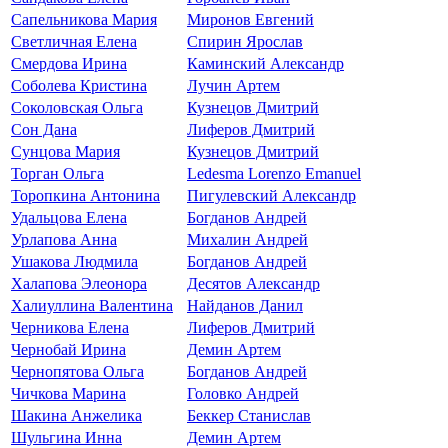
Сапельникова Мария
Миронов Евгений
Светличная Елена
Спирин Ярослав
Смердова Ирина
Каминский Александр
Соболева Кристина
Лучин Артем
Соколовская Ольга
Кузнецов Дмитрий
Сон Дана
Лиферов Дмитрий
Сунцова Мария
Кузнецов Дмитрий
Торган Ольга
Ledesma Lorenzo Emanuel
Торопкина Антонина
Пигулевский Александр
Удальцова Елена
Богданов Андрей
Урлапова Анна
Михалин Андрей
Ушакова Людмила
Богданов Андрей
Халапова Элеонора
Десятов Александр
Халиуллина Валентина
Найданов Данил
Черникова Елена
Лиферов Дмитрий
Чернобай Ирина
Демин Артем
Чернопятова Ольга
Богданов Андрей
Чичкова Марина
Головко Андрей
Шакина Анжелика
Беккер Станислав
Шульгина Инна
Демин Артем