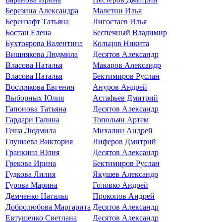
Березина Александра
Малетин Илья
Берензафт Татьяна
Лигостаев Илья
Бостан Елена
Беспечный Владимир
Бухтоярова Валентина
Кольцов Никита
Вишнякова Людмила
Десятов Александр
Власова Наталья
Макаров Александр
Власова Наталья
Бектимиров Руслан
Вострякова Евгения
Ануров Андрей
Выборных Юлия
Астафьев Дмитрий
Гапонова Татьяна
Десятов Александр
Гардари Галина
Топольян Артем
Геша Людмила
Михалин Андрей
Глушаева Виктория
Лиферов Дмитрий
Гранкина Юлия
Десятов Александр
Грекова Ирина
Бектимиров Руслан
Гудкова Лилия
Якушев Александр
Гурова Марина
Головко Андрей
Демченко Наталья
Прокопов Андрей
Добролюбова Маргарита
Десятов Александр
Евтушенко Светлана
Десятов Александр