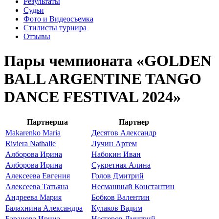
Результаты
Судьи
Фото и Видеосъемка
Стилисты турнира
Отзывы
Пары чемпионата «GOLDEN
BALL ARGENTINE TANGO
DANCE FESTIVAL 2024»
Партнерша
Партнер
Makarenko Maria
Десятов Александр
Riviera Nathalie
Лучин Артем
Алборова Ирина
Набокин Иван
Алборова Ирина
Сукретная Алина
Алексеева Евгения
Голов Дмитрий
Алексеева Татьяна
Несмашный Константин
Андреева Мария
Бобков Валентин
Балахнина Александра
Кулаков Вадим
Баранова Ирина
Нестеров Дмитрий