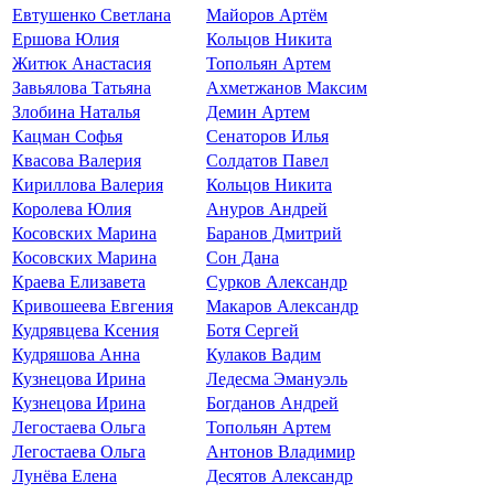
Евтушенко Светлана
Майоров Артём
Ершова Юлия
Кольцов Никита
Житюк Анастасия
Топольян Артем
Завьялова Татьяна
Ахметжанов Максим
Злобина Наталья
Демин Артем
Кацман Софья
Сенаторов Илья
Квасова Валерия
Солдатов Павел
Кириллова Валерия
Кольцов Никита
Королева Юлия
Ануров Андрей
Косовских Марина
Баранов Дмитрий
Косовских Марина
Сон Дана
Краева Елизавета
Сурков Александр
Кривошеева Евгения
Макаров Александр
Кудрявцева Ксения
Ботя Сергей
Кудряшова Анна
Кулаков Вадим
Кузнецова Ирина
Ледесма Эмануэль
Кузнецова Ирина
Богданов Андрей
Легостаева Ольга
Топольян Артем
Легостаева Ольга
Антонов Владимир
Лунёва Елена
Десятов Александр