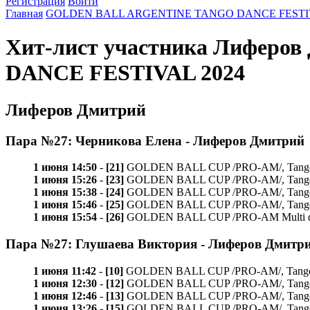
Регистрация
Войти
Главная
GOLDEN BALL ARGENTINE TANGO DANCE FESTIV
Хит-лист участника Лифер
DANCE FESTIVAL 2024
Лиферов Дмитрий
Пара №27: Черникова Елена - Лиферов Дмитрий
1 июня 14:50
-
[21]
GOLDEN BALL CUP /PRO-AM/, Tango de 
1 июня 15:26
-
[23]
GOLDEN BALL CUP /PRO-AM/, Tango de 
1 июня 15:38
-
[24]
GOLDEN BALL CUP /PRO-AM/, Tango va
1 июня 15:46
-
[25]
GOLDEN BALL CUP /PRO-AM/, Tango mi
1 июня 15:54
-
[26]
GOLDEN BALL CUP /PRO-AM Multi dance/,
Пара №27: Глушаева Виктория - Лиферов Дмитр
1 июня 11:42
-
[10]
GOLDEN BALL CUP /PRO-AM/, Tango de pi
1 июня 12:30
-
[12]
GOLDEN BALL CUP /PRO-AM/, Tango vals
1 июня 12:46
-
[13]
GOLDEN BALL CUP /PRO-AM/, Tango milo
1 июня 13:26
-
[15]
GOLDEN BALL CUP /PRO-AM/, Tango de p