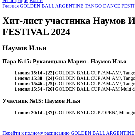
Регистрация
Войти
Главная
GOLDEN BALL ARGENTINE TANGO DANCE FESTIV
Хит-лист участника Наумо
FESTIVAL 2024
Наумов Илья
Пара №15: Рукавицына Мария - Наумов Илья
1 июня 15:14
-
[22]
GOLDEN BALL CUP /AM-AM/, Tango de p
1 июня 15:38
-
[24]
GOLDEN BALL CUP /AM-AM/, Tango val
1 июня 15:46
-
[25]
GOLDEN BALL CUP /AM-AM/, Tango mil
1 июня 15:54
-
[26]
GOLDEN BALL CUP /AM-AM Multi dance/, 
Участник №15: Наумов Илья
1 июня 20:14
-
[37]
GOLDEN BALL CUP /OPEN/, Milonguer
Перейти к полному расписанию GOLDEN BALL ARGENTIN