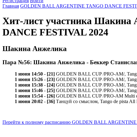
Регистрация
Войти
Главная
GOLDEN BALL ARGENTINE TANGO DANCE FESTIV
Хит-лист участника Шакин
DANCE FESTIVAL 2024
Шакина Анжелика
Пара №56: Шакина Анжелика - Беккер Станисла
1 июня 14:50
-
[21]
GOLDEN BALL CUP /PRO-AM/, Tango de 
1 июня 15:26
-
[23]
GOLDEN BALL CUP /PRO-AM/, Tango de 
1 июня 15:38
-
[24]
GOLDEN BALL CUP /PRO-AM/, Tango va
1 июня 15:46
-
[25]
GOLDEN BALL CUP /PRO-AM/, Tango mi
1 июня 15:54
-
[26]
GOLDEN BALL CUP /PRO-AM Multi dance/,
1 июня 20:02
-
[36]
Танцуй со смыслом, Tango de pista All 
Перейти к полному расписанию GOLDEN BALL ARGENTIN