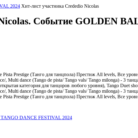
AL 2024
Хит-лист участника Crededio Nicolas
io Nicolas. Событие GOLDEN
ta Prestige (Танго для танцпола) Престиж All levels, Все уровн
lti dance (Tango de pista/ Tango vals/ Tango milonga) - 3 танца 
ая категория для танцоров любого уровня), Tango Duet show (
ulti dance (Tango de pista/ Tango vals/ Tango milonga) - 3 танца
ta Prestige (Танго для танцпола) Престиж All levels, Все уров
E TANGO DANCE FESTIVAL 2024