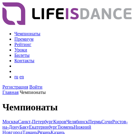
Чемпионаты
Премиум
Рейтинг
Уроки
Билеты
Контакты
ru
en
Регистрация
Войти
Главная
Чемпионаты
Чемпионаты
Москва
Санкт-Петербург
Киров
Челябинск
Пермь
Сочи
Ростов-
на-Дону
Баку
Екатеринбург
Тюмень
Нижний
Новгород
Тамань
Рязань
Казань