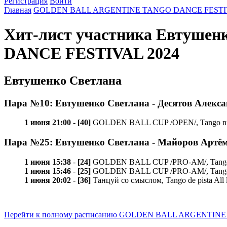
Регистрация
Войти
Главная
GOLDEN BALL ARGENTINE TANGO DANCE FESTIV
Хит-лист участника Евтуш
DANCE FESTIVAL 2024
Евтушенко Светлана
Пара №10: Евтушенко Светлана - Десятов Алекс
1 июня 21:00
-
[40]
GOLDEN BALL CUP /OPEN/, Tango nue
Пара №25: Евтушенко Светлана - Майоров Артё
1 июня 15:38
-
[24]
GOLDEN BALL CUP /PRO-AM/, Tango va
1 июня 15:46
-
[25]
GOLDEN BALL CUP /PRO-AM/, Tango mi
1 июня 20:02
-
[36]
Танцуй со смыслом, Tango de pista All 
Перейти к полному расписанию GOLDEN BALL ARGENTIN