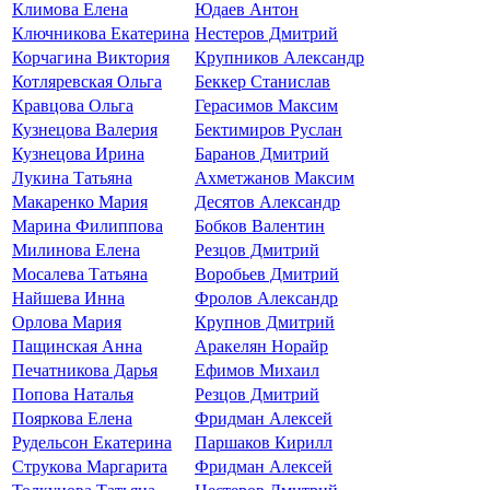
Климова Елена
Юдаев Антон
Ключникова Екатерина
Нестеров Дмитрий
Корчагина Виктория
Крупников Александр
Котляревская Ольга
Беккер Станислав
Кравцова Ольга
Герасимов Максим
Кузнецова Валерия
Бектимиров Руслан
Кузнецова Ирина
Баранов Дмитрий
Лукина Татьяна
Ахметжанов Максим
Макаренко Мария
Десятов Александр
Марина Филиппова
Бобков Валентин
Милинова Елена
Резцов Дмитрий
Мосалева Татьяна
Воробьев Дмитрий
Найшева Инна
Фролов Александр
Орлова Мария
Крупнов Дмитрий
Пащинская Анна
Аракелян Норайр
Печатникова Дарья
Ефимов Михаил
Попова Наталья
Резцов Дмитрий
Пояркова Елена
Фридман Алексей
Рудельсон Екатерина
Паршаков Кирилл
Струкова Маргарита
Фридман Алексей