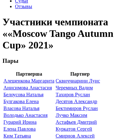
Судьи
Отзывы
Участники чемпионата
««Moscow Tango Autumn
Cup» 2021»
Пары
Партнерша
Партнер
Алещенкова Маргарита
Сквиччиарини Луис
Анисимова Анастасия
Черемных Вадим
Белоусова Наталья
Тахиров Руслан
Булгакова Елена
Десятов Александр
Власова Наталья
Бектимиров Руслан
Володько Анастасия
Лучко Максим
Гурарий Ирина
Астафьев Дмитрий
Елена Павлова
Куркатов Сергей
Ким Татьяна
Смирнов Алексей