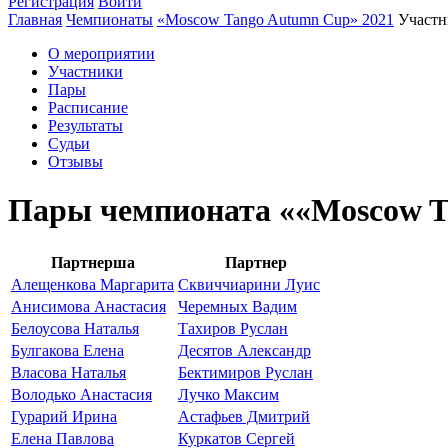
Регистрация
Войти
Главная
Чемпионаты
«Moscow Tango Autumn Cup» 2021
Участн
О мероприятии
Участники
Пары
Расписание
Результаты
Судьи
Отзывы
Пары чемпионата ««Moscow T
Партнерша
Партнер
Алещенкова Маргарита
Сквиччиарини Луис
Анисимова Анастасия
Черемных Вадим
Белоусова Наталья
Тахиров Руслан
Булгакова Елена
Десятов Александр
Власова Наталья
Бектимиров Руслан
Володько Анастасия
Лучко Максим
Гурарий Ирина
Астафьев Дмитрий
Елена Павлова
Куркатов Сергей