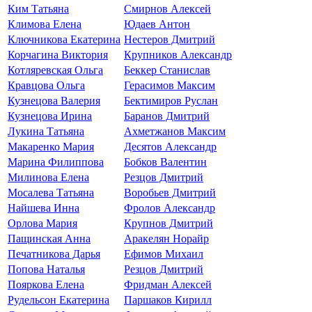
Ким Татьяна
Смирнов Алексей
Климова Елена
Юдаев Антон
Ключникова Екатерина
Нестеров Дмитрий
Корчагина Виктория
Крупников Александр
Котляревская Ольга
Беккер Станислав
Кравцова Ольга
Герасимов Максим
Кузнецова Валерия
Бектимиров Руслан
Кузнецова Ирина
Баранов Дмитрий
Лукина Татьяна
Ахметжанов Максим
Макаренко Мария
Десятов Александр
Марина Филиппова
Бобков Валентин
Милинова Елена
Резцов Дмитрий
Мосалева Татьяна
Воробьев Дмитрий
Найшева Инна
Фролов Александр
Орлова Мария
Крупнов Дмитрий
Пащинская Анна
Аракелян Норайр
Печатникова Дарья
Ефимов Михаил
Попова Наталья
Резцов Дмитрий
Пояркова Елена
Фридман Алексей
Рудельсон Екатерина
Паршаков Кирилл