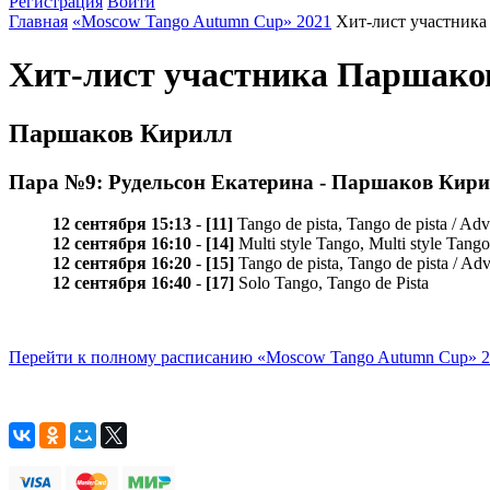
Регистрация
Войти
Главная
«Moscow Tango Autumn Cup» 2021
Хит-лист участник
Хит-лист участника Паршако
Паршаков Кирилл
Пара №9: Рудельсон Екатерина - Паршаков Кир
12 сентября 15:13
-
[11]
Tango de pista, Tango de pista / Ad
12 сентября 16:10
-
[14]
Multi style Tango, Multi style Tang
12 сентября 16:20
-
[15]
Tango de pista, Tango de pista / A
12 сентября 16:40
-
[17]
Solo Tango, Tango de Pista
Перейти к полному расписанию «Moscow Tango Autumn Cup» 