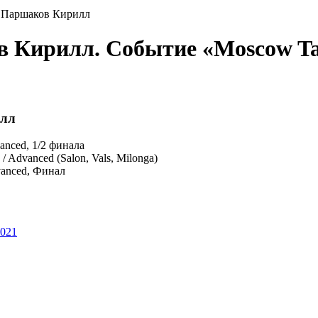
а Паршаков Кирилл
в Кирилл. Событие «Moscow T
илл
vanced, 1/2 финала
o / Advanced (Salon, Vals, Milonga)
dvanced, Финал
2021