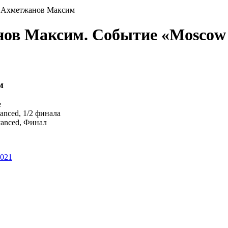
а Ахметжанов Максим
нов Максим. Событие «Moscow
м
e
vanced, 1/2 финала
dvanced, Финал
2021