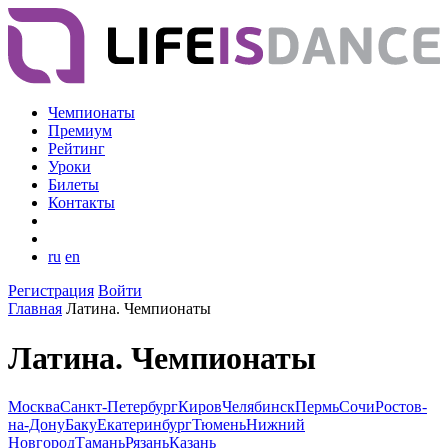
Чемпионаты
Премиум
Рейтинг
Уроки
Билеты
Контакты
ru
en
Регистрация
Войти
Главная
Латина. Чемпионаты
Латина. Чемпионаты
Москва
Санкт-Петербург
Киров
Челябинск
Пермь
Сочи
Ростов-
на-Дону
Баку
Екатеринбург
Тюмень
Нижний
Новгород
Тамань
Рязань
Казань