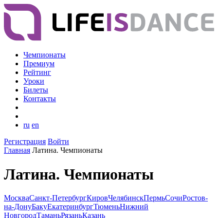
Чемпионаты
Премиум
Рейтинг
Уроки
Билеты
Контакты
ru
en
Регистрация
Войти
Главная
Латина. Чемпионаты
Латина. Чемпионаты
Москва
Санкт-Петербург
Киров
Челябинск
Пермь
Сочи
Ростов-
на-Дону
Баку
Екатеринбург
Тюмень
Нижний
Новгород
Тамань
Рязань
Казань