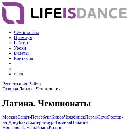
Чемпионаты
Премиум
Рейтинг
Уроки
Билеты
Контакты
ru
en
Регистрация
Войти
Главная
Латина. Чемпионаты
Латина. Чемпионаты
Москва
Санкт-Петербург
Киров
Челябинск
Пермь
Сочи
Ростов-
на-Дону
Баку
Екатеринбург
Тюмень
Нижний
Новгород
Тамань
Рязань
Казань