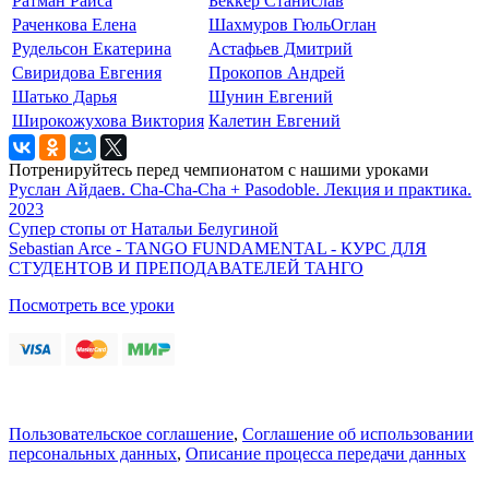
Ратман Раиса
Беккер Станислав
Раченкова Елена
Шахмуров ГюльОглан
Рудельсон Екатерина
Астафьев Дмитрий
Свиридова Евгения
Прокопов Андрей
Шатько Дарья
Шунин Евгений
Широкожухова Виктория
Калетин Евгений
Потренируйтесь перед чемпионатом с нашими уроками
Руслан Айдаев. Cha-Cha-Cha + Pasodoble. Лекция и практика.
2023
Супер стопы от Натальи Белугиной
Sebastian Arce - TANGO FUNDAMENTAL - КУРС ДЛЯ
СТУДЕНТОВ И ПРЕПОДАВАТЕЛЕЙ ТАНГО
Посмотреть все уроки
Пользовательское соглашение
,
Соглашение об использовании
персональных данных
,
Описание процесса передачи данных