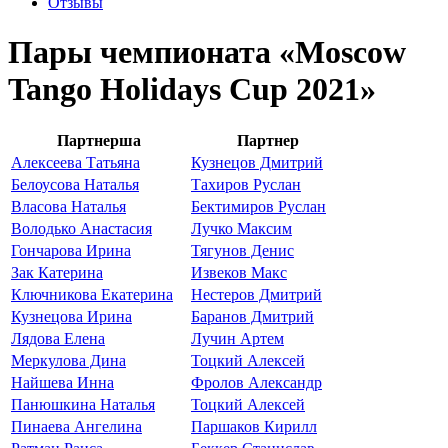
Отзывы
Пары чемпионата «Moscow
Tango Holidays Cup 2021»
Партнерша
Партнер
Алексеева Татьяна
Кузнецов Дмитрий
Белоусова Наталья
Тахиров Руслан
Власова Наталья
Бектимиров Руслан
Володько Анастасия
Лучко Максим
Гончарова Ирина
Тягунов Денис
Зак Катерина
Извеков Макс
Ключникова Екатерина
Нестеров Дмитрий
Кузнецова Ирина
Баранов Дмитрий
Лядова Елена
Лучин Артем
Меркулова Дина
Тоцкий Алексей
Найшева Инна
Фролов Александр
Панюшкина Наталья
Тоцкий Алексей
Пинаева Ангелина
Паршаков Кирилл