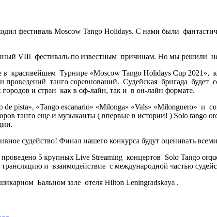
ходил фестиваль Moscow Tango Holidays. C нами были фантасти
нный VIII фестиваль по известным причинам. Но мы решили не
 в красивейшем Турнире «Moscow Tango Holidays Cup 2021», к
 проведений танго соревнований. Cудейская бригада будет сос
ородов и стран как в оф-лайн, так и в он-лайн формате.
pista», «Tango escanario» «Milonga» «Vals» «Milonguero» и сов
ров танго еще и музыканты ( впервые в истории! ) Solo tango or
ции.
вное судейство! Финал нашего конкурса будут оценивать всем
 проведено 5 крупных Live Streaming концертов Solo Tango or
ю трансляцию и взаимодействие с международной частью судей
икарном Бальном зале отеля Hilton Leningradskaya .