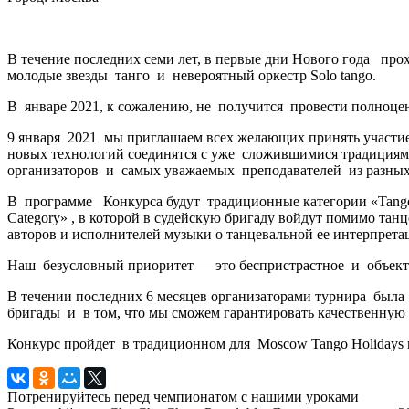
В течение последних семи лет, в первые дни Нового года про
молодые звезды танго и невероятный оркестр Solo tango.
В январе 2021, к сожалению, не получится провести полноце
9 января 2021 мы приглашаем всех желающих принять участие
новых технологий соединятся с уже сложившимися традициями
организаторов и самых уважаемых преподавателей из разных г
В программе Конкурса будут традиционные категории «Tango de 
Category» , в которой в судейскую бригаду войдут помимо танцо
авторов и исполнителей музыки о танцевальной ее интерпрета
Наш безусловный приоритет — это беспристрастное и объекти
В течении последних 6 месяцев организаторами турнира была
бригады и в том, что мы сможем гарантировать качественну
Конкурс пройдет в традиционном для Moscow Tango Holidays ш
Потренируйтесь перед чемпионатом с нашими уроками