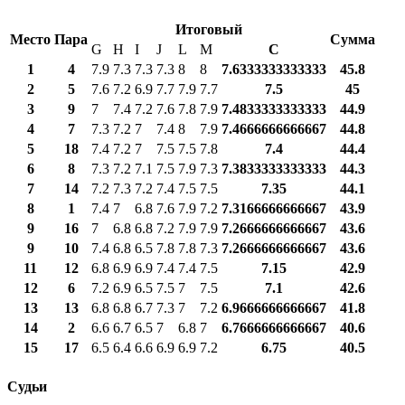
Итоговый
Место
Пара
Сумма
G
H
I
J
L
M
С
1
4
7.9
7.3
7.3
7.3
8
8
7.6333333333333
45.8
2
5
7.6
7.2
6.9
7.7
7.9
7.7
7.5
45
3
9
7
7.4
7.2
7.6
7.8
7.9
7.4833333333333
44.9
4
7
7.3
7.2
7
7.4
8
7.9
7.4666666666667
44.8
5
18
7.4
7.2
7
7.5
7.5
7.8
7.4
44.4
6
8
7.3
7.2
7.1
7.5
7.9
7.3
7.3833333333333
44.3
7
14
7.2
7.3
7.2
7.4
7.5
7.5
7.35
44.1
8
1
7.4
7
6.8
7.6
7.9
7.2
7.3166666666667
43.9
9
16
7
6.8
6.8
7.2
7.9
7.9
7.2666666666667
43.6
9
10
7.4
6.8
6.5
7.8
7.8
7.3
7.2666666666667
43.6
11
12
6.8
6.9
6.9
7.4
7.4
7.5
7.15
42.9
12
6
7.2
6.9
6.5
7.5
7
7.5
7.1
42.6
13
13
6.8
6.8
6.7
7.3
7
7.2
6.9666666666667
41.8
14
2
6.6
6.7
6.5
7
6.8
7
6.7666666666667
40.6
15
17
6.5
6.4
6.6
6.9
6.9
7.2
6.75
40.5
Судьи