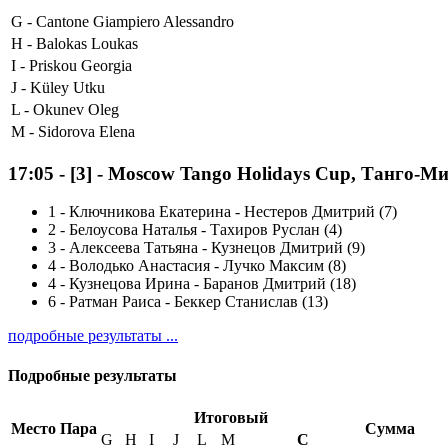
G -
Cantone Giampiero Alessandro
H -
Balokas Loukas
I -
Priskou Georgia
J -
Küley Utku
L -
Okunev Oleg
M -
Sidorova Elena
17:05
-
[3]
- Moscow Tango Holidays Cup, Танго-М
1
-
Ключникова Екатерина - Нестеров Дмитрий (7)
2
-
Белоусова Наталья - Тахиров Руслан (4)
3
-
Алексеева Татьяна - Кузнецов Дмитрий (9)
4
-
Володько Анастасия - Лучко Максим (8)
4
-
Кузнецова Ирина - Баранов Дмитрий (18)
6
-
Ратман Раиса - Беккер Станислав (13)
подробные результаты ...
Подробные результаты
Итоговый
Место
Пара
Сумма
G
H
I
J
L
M
С