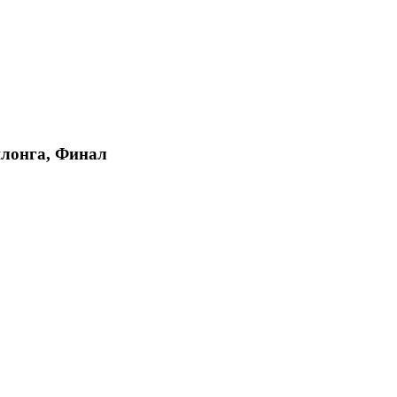
илонга, Финал