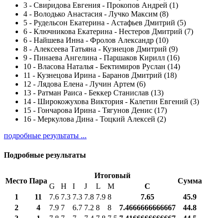
3
-
Свиридова Евгения - Прокопов Андрей (1)
4
-
Володько Анастасия - Лучко Максим (8)
5
-
Рудельсон Екатерина - Астафьев Дмитрий (5)
6
-
Ключникова Екатерина - Нестеров Дмитрий (7)
6
-
Найшева Инна - Фролов Александр (10)
8
-
Алексеева Татьяна - Кузнецов Дмитрий (9)
9
-
Пинаева Ангелина - Паршаков Кирилл (16)
10
-
Власова Наталья - Бектимиров Руслан (14)
11
-
Кузнецова Ирина - Баранов Дмитрий (18)
12
-
Лядова Елена - Лучин Артем (6)
13
-
Ратман Раиса - Беккер Станислав (13)
14
-
Широкожухова Виктория - Калетин Евгений (3)
15
-
Гончарова Ирина - Тягунов Денис (17)
16
-
Меркулова Дина - Тоцкий Алексей (2)
подробные результаты ...
Подробные результаты
Итоговый
Место
Пара
Сумма
G
H
I
J
L
M
С
1
11
7.6
7.3
7.3
7.8
7.9
8
7.65
45.9
2
4
7.9
7
6.7
7.2
8
8
7.4666666666667
44.8