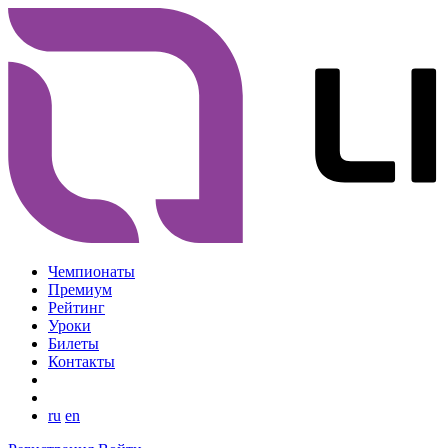
Чемпионаты
Премиум
Рейтинг
Уроки
Билеты
Контакты
ru
en