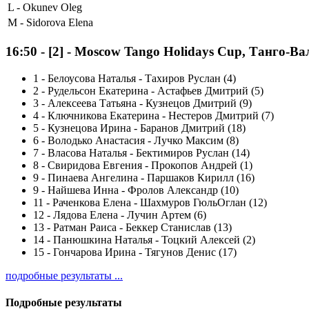
L -
Okunev Oleg
M -
Sidorova Elena
16:50
-
[2]
- Moscow Tango Holidays Cup, Танго-Вал
1
-
Белоусова Наталья - Тахиров Руслан (4)
2
-
Рудельсон Екатерина - Астафьев Дмитрий (5)
3
-
Алексеева Татьяна - Кузнецов Дмитрий (9)
4
-
Ключникова Екатерина - Нестеров Дмитрий (7)
5
-
Кузнецова Ирина - Баранов Дмитрий (18)
6
-
Володько Анастасия - Лучко Максим (8)
7
-
Власова Наталья - Бектимиров Руслан (14)
8
-
Свиридова Евгения - Прокопов Андрей (1)
9
-
Пинаева Ангелина - Паршаков Кирилл (16)
9
-
Найшева Инна - Фролов Александр (10)
11
-
Раченкова Елена - Шахмуров ГюльОглан (12)
12
-
Лядова Елена - Лучин Артем (6)
13
-
Ратман Раиса - Беккер Станислав (13)
14
-
Панюшкина Наталья - Тоцкий Алексей (2)
15
-
Гончарова Ирина - Тягунов Денис (17)
подробные результаты ...
Подробные результаты