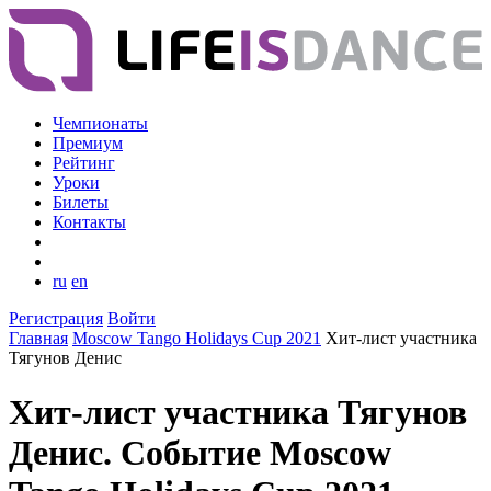
Чемпионаты
Премиум
Рейтинг
Уроки
Билеты
Контакты
ru
en
Регистрация
Войти
Главная
Moscow Tango Holidays Cup 2021
Хит-лист участника
Тягунов Денис
Хит-лист участника Тягунов
Денис. Событие Moscow