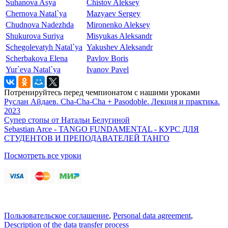
Suhanova Asya
Chistov Aleksey
Chernova Natal`ya
Mazyaev Sergey
Chudnova Nadezhda
Mironenko Aleksey
Shukurova Suriya
Misyukas Aleksandr
Schegolevatyh Natal`ya
Yakushev Aleksandr
Scherbakova Elena
Pavlov Boris
Yur`eva Natal`ya
Ivanov Pavel
Потренируйтесь перед чемпионатом с нашими уроками
Руслан Айдаев. Cha-Cha-Cha + Pasodoble. Лекция и практика.
2023
Супер стопы от Натальи Белугиной
Sebastian Arce - TANGO FUNDAMENTAL - КУРС ДЛЯ
СТУДЕНТОВ И ПРЕПОДАВАТЕЛЕЙ ТАНГО
Посмотреть все уроки
Пользовательское соглашение
,
Personal data agreement
,
Description of the data transfer process