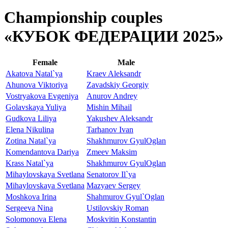
Championship couples
«КУБОК ФЕДЕРАЦИИ 2025»
Female
Male
Akatova Natal`ya
Kraev Aleksandr
Ahunova Viktoriya
Zavadskiy Georgiy
Vostryakova Evgeniya
Anurov Andrey
Golavskaya Yuliya
Mishin Mihail
Gudkova Liliya
Yakushev Aleksandr
Elena Nikulina
Tarhanov Ivan
Zotina Natal`ya
Shakhmurov GyulOglan
Komendantova Dariya
Zmeev Maksim
Krass Natal`ya
Shakhmurov GyulOglan
Mihaylovskaya Svetlana
Senatorov Il`ya
Mihaylovskaya Svetlana
Mazyaev Sergey
Moshkova Irina
Shahmurov Gyul`Oglan
Sergeeva Nina
Ustilovskiy Roman
Solomonova Elena
Moskvitin Konstantin