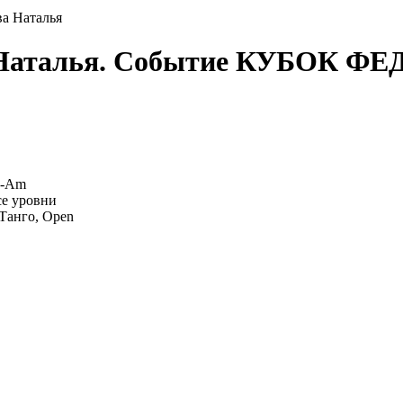
а Наталья
 Наталья. Событие КУБОК Ф
o-Am
е уровни
Танго, Open