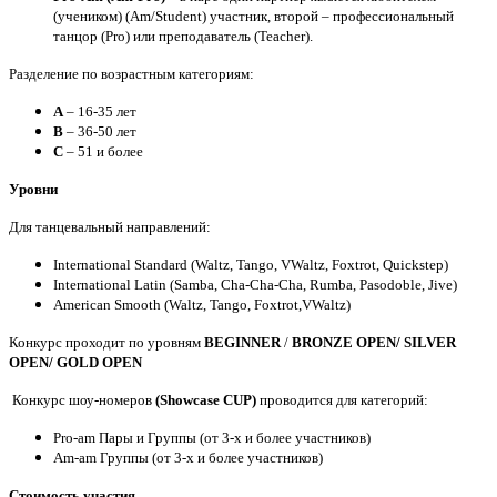
(учеником) (Am/Student) участник, второй – профессиональный
танцор (Pro) или преподаватель (Teacher).
Разделение по возрастным категориям:
A
– 16-35 лет
B
– 36-50 лет
C
– 51 и более
Уровни
Для танцевальный направлений:
International Standard (Waltz, Tango, VWaltz, Foxtrot, Quickstep)
International Latin (Samba, Cha-Cha-Cha, Rumba, Pasodoble, Jive)
American Smooth (Waltz, Tango, Foxtrot,VWaltz)
Конкурс проходит по уровням
BEGINNER
/
BRONZE OPEN/ SILVER
OPEN/ GOLD OPEN
Конкурс шоу-номеров
(Showcase CUP)
проводится для категорий:
Pro-am
Пары и Группы (от 3-х и более участников)
Am-am Группы (от 3-х и более участников)
Стоимость участия