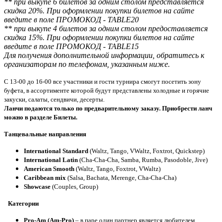
** при выкупе 6 билетов за одним столом представляется
скидка 20%. При оформлении покупки билетов на сайте
введите в поле ПРОМОКОД - TABLE20
** при выкупе 4 билетов за одним столом предоставляется
скидка 15%.
При оформлении покупки билетов на сайте
введите в поле ПРОМОКОД - TABLE15
Для получения дополнительной информации, обратитесь к
организаторам по телефонам, указанным ниже.
С 13-00 до 16-00 все участники и гости турнира смогут посетить зону
буфета, в ассортименте которой будут представлены холодные и горячие
закуски, салаты, сендвичи, десерты.
Ланчи подаются только по предварительному заказу. Приобрести ланч
можно в разделе Билеты.
Танцевальные направления
International Standard
(Waltz, Tango, VWaltz, Foxtrot, Quickstep)
International Latin
(Cha-Cha-Cha, Samba, Rumba, Pasodoble, Jive)
American Smooth
(Waltz, Tango, Foxtrot, VWaltz)
Caribbean mix
(Salsa, Bachata, Merenge, Cha-Cha-Cha)
Showcase
(Couples,
Group
)
Категории
Pro-Am (Am-Pro)
– в паре один партнер является любителем