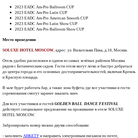
2023 EADC
Am-Pro
Ballroom
CUP
2023 EADC
Am-Pro
Latin
CUP
2023 EADC
Am-Pro
American Smooth
CUP
2023 EADC
Am-Pro
Latin
Show
CUP
2023 EADC
Am-Pro
Ballroom
Show
CUP
Место проведения
SOLUXE HOTEL MOSCOW
,
адрес: ул. Вильгельма Пика, д.16, Москва.
Отель удобно расположен в одном из самых зелёных районов Москвы
рядом с Ботаническим садом. Гости отеля могут легко и быстро добраться
до центра города и его основных достопримечательностей, включая Кремль
и Красную площадь.
В зале будет работать бар, а также зона буфета, где все участники и гости
соревнования смогут заранее заказать ланч.
Для всех участников и гостей
GOLDEN BALL DANCE FESTIVAL
действует специальное предложение на проживание в отеле SOLUXE
HOTEL MOSCOW.
Забронировать номер можно двумя способовами:
- заполнить
АНКЕТУ
и направить электронным письмом по почте,