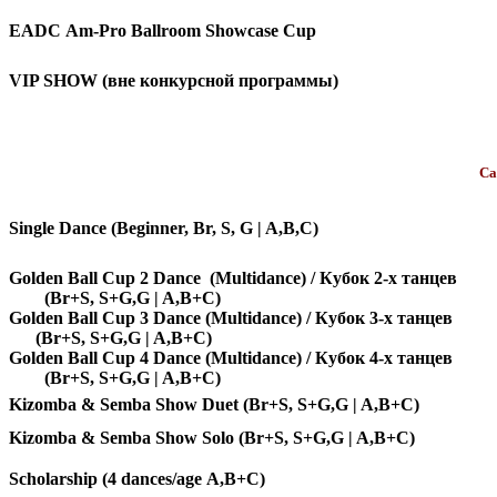
EADC Am-Pro Ballroom Showcase Cup
VIP SHOW (вне конкурсной программы)
Ca
Single Dance (Beginner, Br, S, G | A,B,C)
Golden Ball Cup 2 Dance (Multidance) / Кубок 2-х т
(Br+S, S+G,G | A,B+C)
Golden Ball Cup 3 Dance (Multidance) / Кубок 3-х т
(Br+S, S+G,G | A,B+C)
Golden Ball Cup 4 Dance (Multidance) / Кубок 4-х т
(Br+S, S+G,G | A,B+C)
Kizomba & Semba Show Duet
(Br+S, S+G,G | A,B+C)
Kizomba & Semba Show Solo
(Br+S, S+G,G | A,B+C)
Scholarship (4 dances/age A,B+C)