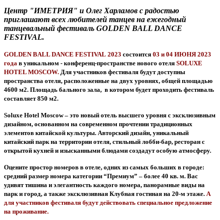
Центр "ИМЕТРИЯ" и Олег Харламов с радостью
приглашают всех любителей танцев на ежегодный
танцевальный фестиваль
GOLDEN BALL DANCE
FESTIVAL
.
GOLDEN BALL
DANCE FESTIVAL
2023
состоится
03 и 04 ИЮНЯ 2023
года
в уникальном - конференц-пространстве нового отеля
SOLUXE
HOTEL MOSCOW.
Для участников фестиваля будут доступны
пространства отеля, расположенные на двух уровнях, общей площадью
4600 м2. Площадь бального зала, в котором будет проходить фестиваль
составляет 850 м2.
Soluxe Hotel Moscow – это новый отель высшего уровня с эксклюзивным
дизайном, основанном на современном прочтении традиционных
элементов китайской культуры. Авторский дизайн, уникальный
китайский парк на территории отеля, стильный лобби-бар, ресторан с
открытой кухней и изысканными блюдами создадут особую атмосферу.
Оцените простор номеров в отеле, одних из самых больших в городе:
средний размер номера категории “Премиум” – более 40 кв. м. Вас
удивят тишина и элегантность каждого номера, панорамные виды на
парк и город, а также эксклюзивная Клубная гостиная на 20-м этаже.
А
для участников фестиваля будут действовать специальное предложение
на проживание.