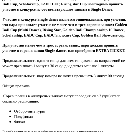
Ball Cup, Scholarship, EADC CUP, Rising star Cup необходимо принять
участие в конкурсе по соответствующим танцам в Single Dance.
Участие в конкурсе Single dance является опциональным, при условии,
что пара принимает участие не менее чем в трех соревнованиях: Golden
Ball Cup (Multi Dance), Rising Star, Golden Ball Championship 10 Dance,
Scholarship, EADC Cup, EADC Showcase Cup, Golden Ball Showcase cup.
При участии менее чем в трех соревнованих, пара должна принять
участие в соревновании Single dances или приобрести EXTRA TICKET.
Продолжительность одного танца для всех танцевальных направлений не
может превышать 1 минуты 30 секунд и длиться меньше 1 минуты.
Продолжительность шоу-номера не может превышать 3 минут 00 секунд.
Общие правила
Соревнования в конкурсных танцах могут проводиться в 3 (три) этапа
согласно расписанию:
Отборочные туры
Полуфинал
Финал
В отборочных турах в обязательном порядке участвуют все