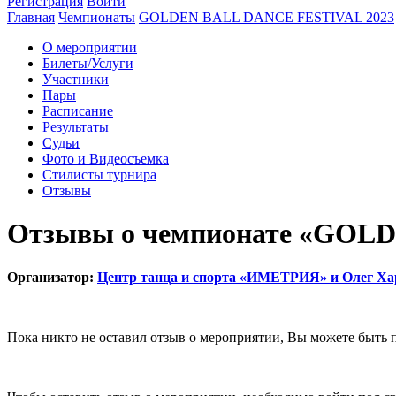
Регистрация
Войти
Главная
Чемпионаты
GOLDEN BALL DANCE FESTIVAL 2023
О мероприятии
Билеты/Услуги
Участники
Пары
Расписание
Результаты
Судьи
Фото и Видеосъемка
Стилисты турнира
Отзывы
Отзывы о чемпионате «GOL
Организатор:
Центр танца и спорта «ИМЕТРИЯ» и Олег Х
Пока никто не оставил отзыв о мероприятии, Вы можете быть 