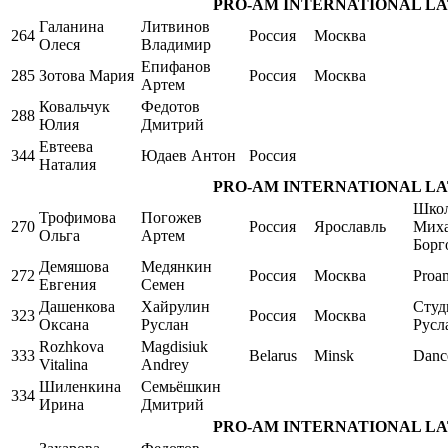
PRO-AM INTERNATIONAL LATIN S
Галанина
Литвинов
264
Россия
Москва
Олеся
Владимир
Епифанов
285
Зотова Мария
Россия
Москва
Артем
Ковальчук
Федотов
288
Юлия
Дмитрий
Евтеева
344
Юдаев Антон
Россия
Наталия
PRO-AM INTERNATIONAL LATIN S
Школ
Трофимова
Погожев
270
Россия
Ярославль
Мих
Ольга
Артем
Борг
Демяшова
Медянкин
272
Россия
Москва
Proa
Евгения
Семен
Дашенкова
Хайрулин
Студ
323
Россия
Москва
Оксана
Руслан
Русл
Rozhkova
Magdisiuk
333
Belarus
Minsk
Danc
Vitalina
Andrey
Шиленкина
Семьёшкин
334
Ирина
Дмитрий
PRO-AM INTERNATIONAL LATIN S