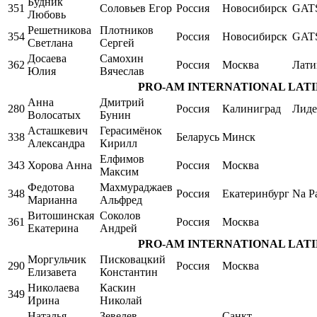
Будник
351
Соловьев Егор
Россия
Новосибирск
GAT
Любовь
Решетникова
Плотников
354
Россия
Новосибирск
GAT
Светлана
Сергей
Досаева
Самохин
362
Россия
Москва
Лати
Юлия
Вячеслав
PRO-AM INTERNATIONAL LATIN Sin
Анна
Дмитрий
280
Россия
Калиниград
Лиде
Волосатых
Бунин
Асташкевич
Герасимёнок
338
Беларусь
Минск
Александра
Кирилл
Елфимов
343
Хорова Анна
Россия
Москва
Максим
Федотова
Махмураджаев
348
Россия
Екатеринбург
Na Pa
Марианна
Альфред
Витошинская
Соколов
361
Россия
Москва
Екатерина
Андрей
PRO-AM INTERNATIONAL LATIN Sin
Моргульчик
Писковацкий
290
Россия
Москва
Елизавета
Константин
Николаева
Каскин
349
Ирина
Николай
Наталья
Зевелев
Санкт-