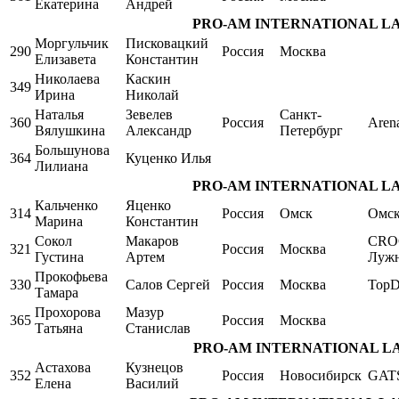
Екатерина
Андрей
PRO-AM INTERNATIONAL LATIN 
Моргульчик
Писковацкий
290
Россия
Москва
Елизавета
Константин
Николаева
Каскин
349
Ирина
Николай
Наталья
Зевелев
Санкт-
360
Россия
Aren
Вялушкина
Александр
Петербург
Большунова
364
Куценко Илья
Лилиана
PRO-AM INTERNATIONAL LATIN 
Кальченко
Яценко
314
Россия
Омск
Омс
Марина
Константин
Сокол
Макаров
CRO
321
Россия
Москва
Густина
Артем
Луж
Прокофьева
330
Салов Сергей
Россия
Москва
TopD
Тамара
Прохорова
Мазур
365
Россия
Москва
Татьяна
Станислав
PRO-AM INTERNATIONAL LATIN 
Астахова
Кузнецов
352
Россия
Новосибирск
GAT
Елена
Василий