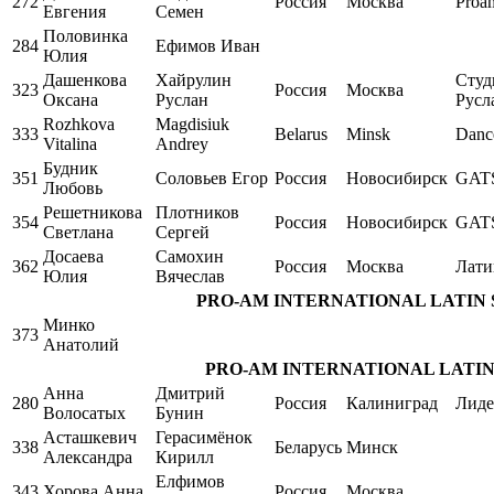
272
Россия
Москва
Proa
Евгения
Семен
Половинка
284
Ефимов Иван
Юлия
Дашенкова
Хайрулин
Студ
323
Россия
Москва
Оксана
Руслан
Русл
Rozhkova
Magdisiuk
333
Belarus
Minsk
Danc
Vitalina
Andrey
Будник
351
Соловьев Егор
Россия
Новосибирск
GAT
Любовь
Решетникова
Плотников
354
Россия
Новосибирск
GAT
Светлана
Сергей
Досаева
Самохин
362
Россия
Москва
Лати
Юлия
Вячеслав
PRO-AM INTERNATIONAL LATIN Singl
Минко
373
Анатолий
PRO-AM INTERNATIONAL LATIN Sing
Анна
Дмитрий
280
Россия
Калиниград
Лиде
Волосатых
Бунин
Асташкевич
Герасимёнок
338
Беларусь
Минск
Александра
Кирилл
Елфимов
343
Хорова Анна
Россия
Москва