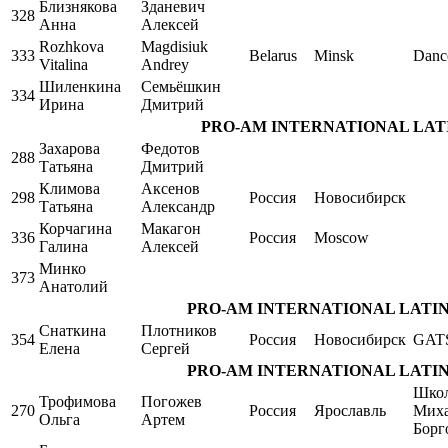
Близнякова
Зданевич
328
Анна
Алексей
Rozhkova
Magdisiuk
333
Belarus
Minsk
Danc
Vitalina
Andrey
Шиленкина
Семьёшкин
334
Ирина
Дмитрий
PRO-AM INTERNATIONAL LATIN Si
Захарова
Федотов
288
Татьяна
Дмитрий
Климова
Аксенов
298
Россия
Новосибирск
Татьяна
Александр
Корчагина
Макагон
336
Россия
Moscow
Галина
Алексей
Минко
373
Анатолий
PRO-AM INTERNATIONAL LATIN Sing
Снаткина
Плотников
354
Россия
Новосибирск
GAT
Елена
Сергей
PRO-AM INTERNATIONAL LATIN Sing
Школ
Трофимова
Погожев
270
Россия
Ярославль
Мих
Ольга
Артем
Борг