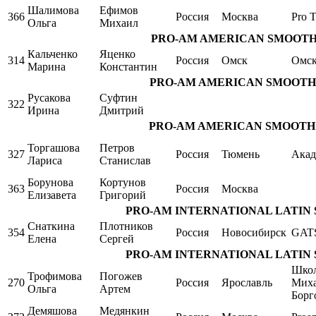
Шалимова
Ефимов
366
Россия
Москва
Pro T
Ольга
Михаил
PRO-AM AMERICAN SMOOTH Sing
Кальченко
Яценко
314
Россия
Омск
Омс
Марина
Константин
PRO-AM AMERICAN SMOOTH Singl
Русакова
Суфтин
322
Ирина
Дмитрий
PRO-AM AMERICAN SMOOTH Singl
Торгашова
Петров
327
Россия
Тюмень
Акад
Лариса
Станислав
Борунова
Кортунов
363
Россия
Москва
Елизавета
Григорий
PRO-AM INTERNATIONAL LATIN Singl
Снаткина
Плотников
354
Россия
Новосибирск
GAT
Елена
Сергей
PRO-AM INTERNATIONAL LATIN Singl
Школ
Трофимова
Погожев
270
Россия
Ярославль
Мих
Ольга
Артем
Борг
Демяшова
Медянкин