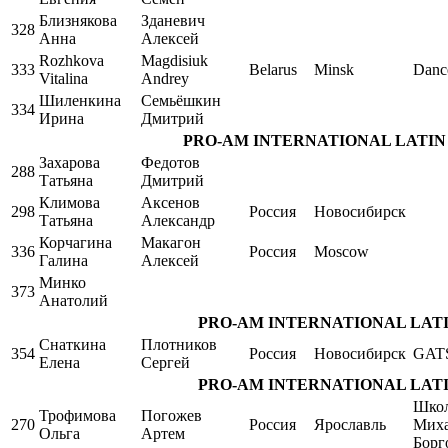
Близнякова
Зданевич
328
Анна
Алексей
Rozhkova
Magdisiuk
333
Belarus
Minsk
Danc
Vitalina
Andrey
Шиленкина
Семьёшкин
334
Ирина
Дмитрий
PRO-AM INTERNATIONAL LATIN Singl
Захарова
Федотов
288
Татьяна
Дмитрий
Климова
Аксенов
298
Россия
Новосибирск
Татьяна
Александр
Корчагина
Макагон
336
Россия
Moscow
Галина
Алексей
Минко
373
Анатолий
PRO-AM INTERNATIONAL LATIN Si
Снаткина
Плотников
354
Россия
Новосибирск
GAT
Елена
Сергей
PRO-AM INTERNATIONAL LATIN Si
Школ
Трофимова
Погожев
270
Россия
Ярославль
Мих
Ольга
Артем
Борг