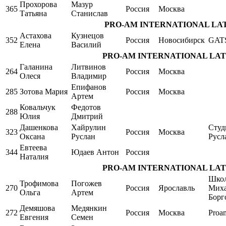
Прохорова
Мазур
365
Россия
Москва
Татьяна
Станислав
PRO-AM INTERNATIONAL LATIN 
Астахова
Кузнецов
352
Россия
Новосибирск
GAT
Елена
Василий
PRO-AM INTERNATIONAL LATIN Si
Галанина
Литвинов
264
Россия
Москва
Олеся
Владимир
Епифанов
285
Зотова Мария
Россия
Москва
Артем
Ковальчук
Федотов
288
Юлия
Дмитрий
Дашенкова
Хайрулин
Студ
323
Россия
Москва
Оксана
Руслан
Русл
Евтеева
344
Юдаев Антон
Россия
Наталия
PRO-AM INTERNATIONAL LATIN Si
Школ
Трофимова
Погожев
270
Россия
Ярославль
Мих
Ольга
Артем
Борг
Демяшова
Медянкин
272
Россия
Москва
Proa
Евгения
Семен