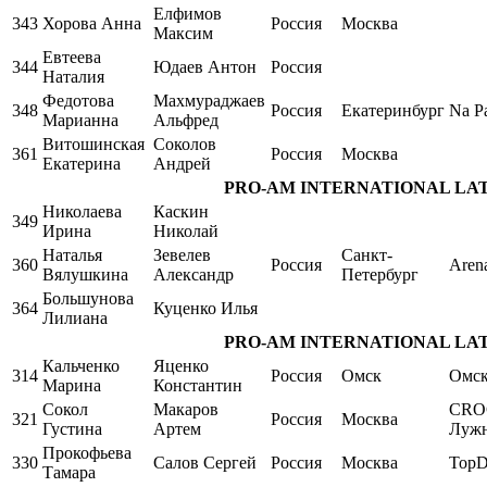
Елфимов
343
Хорова Анна
Россия
Москва
Максим
Евтеева
344
Юдаев Антон
Россия
Наталия
Федотова
Махмураджаев
348
Россия
Екатеринбург
Na Pa
Марианна
Альфред
Витошинская
Соколов
361
Россия
Москва
Екатерина
Андрей
PRO-AM INTERNATIONAL LATIN S
Николаева
Каскин
349
Ирина
Николай
Наталья
Зевелев
Санкт-
360
Россия
Aren
Вялушкина
Александр
Петербург
Большунова
364
Куценко Илья
Лилиана
PRO-AM INTERNATIONAL LATIN S
Кальченко
Яценко
314
Россия
Омск
Омс
Марина
Константин
Сокол
Макаров
CRO
321
Россия
Москва
Густина
Артем
Луж
Прокофьева
330
Салов Сергей
Россия
Москва
TopD
Тамара