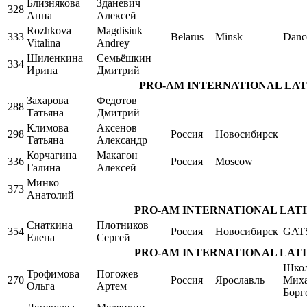
Близнякова
Зданевич
328
Анна
Алексей
Rozhkova
Magdisiuk
333
Belarus
Minsk
Danc
Vitalina
Andrey
Шиленкина
Семьёшкин
334
Ирина
Дмитрий
PRO-AM INTERNATIONAL LATIN Si
Захарова
Федотов
288
Татьяна
Дмитрий
Климова
Аксенов
298
Россия
Новосибирск
Татьяна
Александр
Корчагина
Макагон
336
Россия
Moscow
Галина
Алексей
Минко
373
Анатолий
PRO-AM INTERNATIONAL LATIN Si
Снаткина
Плотников
354
Россия
Новосибирск
GAT
Елена
Сергей
PRO-AM INTERNATIONAL LATIN Si
Школ
Трофимова
Погожев
270
Россия
Ярославль
Мих
Ольга
Артем
Борг