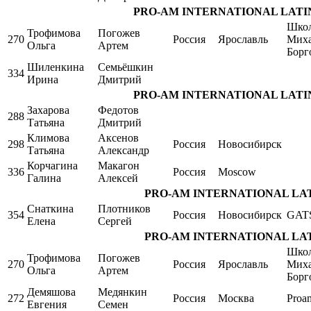
PRO-AM INTERNATIONAL LATIN Sing
Школ
Трофимова
Погожев
270
Россия
Ярославль
Мих
Ольга
Артем
Борг
Шиленкина
Семьёшкин
334
Ирина
Дмитрий
PRO-AM INTERNATIONAL LATIN Sing
Захарова
Федотов
288
Татьяна
Дмитрий
Климова
Аксенов
298
Россия
Новосибирск
Татьяна
Александр
Корчагина
Макагон
336
Россия
Moscow
Галина
Алексей
PRO-AM INTERNATIONAL LATIN S
Снаткина
Плотников
354
Россия
Новосибирск
GAT
Елена
Сергей
PRO-AM INTERNATIONAL LATIN S
Школ
Трофимова
Погожев
270
Россия
Ярославль
Мих
Ольга
Артем
Борг
Демяшова
Медянкин
272
Россия
Москва
Proa
Евгения
Семен