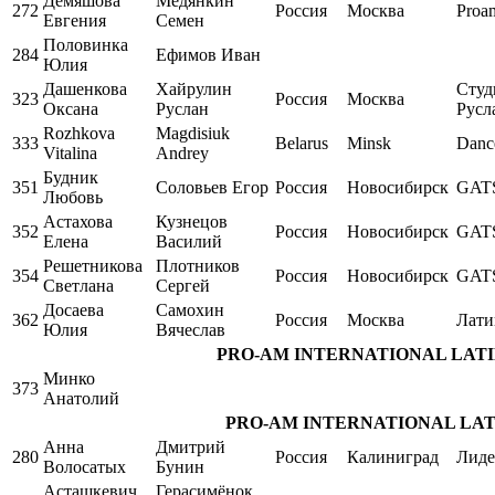
Демяшова
Медянкин
272
Россия
Москва
Proa
Евгения
Семен
Половинка
284
Ефимов Иван
Юлия
Дашенкова
Хайрулин
Студ
323
Россия
Москва
Оксана
Руслан
Русл
Rozhkova
Magdisiuk
333
Belarus
Minsk
Danc
Vitalina
Andrey
Будник
351
Соловьев Егор
Россия
Новосибирск
GAT
Любовь
Астахова
Кузнецов
352
Россия
Новосибирск
GAT
Елена
Василий
Решетникова
Плотников
354
Россия
Новосибирск
GAT
Светлана
Сергей
Досаева
Самохин
362
Россия
Москва
Лати
Юлия
Вячеслав
PRO-AM INTERNATIONAL LATIN Si
Минко
373
Анатолий
PRO-AM INTERNATIONAL LATIN S
Анна
Дмитрий
280
Россия
Калиниград
Лиде
Волосатых
Бунин
Асташкевич
Герасимёнок