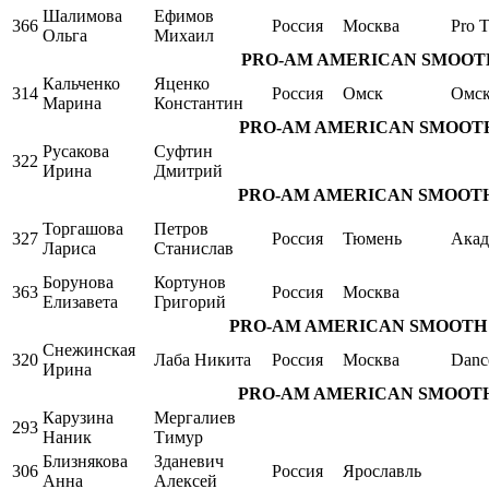
Шалимова
Ефимов
366
Россия
Москва
Pro T
Ольга
Михаил
PRO-AM AMERICAN SMOOTH Sin
Кальченко
Яценко
314
Россия
Омск
Омс
Марина
Константин
PRO-AM AMERICAN SMOOTH Sing
Русакова
Суфтин
322
Ирина
Дмитрий
PRO-AM AMERICAN SMOOTH Sing
Торгашова
Петров
327
Россия
Тюмень
Акад
Лариса
Станислав
Борунова
Кортунов
363
Россия
Москва
Елизавета
Григорий
PRO-AM AMERICAN SMOOTH Singl
Снежинская
320
Лаба Никита
Россия
Москва
Danc
Ирина
PRO-AM AMERICAN SMOOTH Sing
Карузина
Мергалиев
293
Наник
Тимур
Близнякова
Зданевич
306
Россия
Ярославль
Анна
Алексей