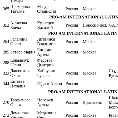
Тамара
Прохорова
Мазур
365
Россия
Москва
Татьяна
Станислав
PRO-AM INTERNATIONAL LATIN Sin
Астахова
Кузнецов
352
Россия
Новосибирск
GAT
Елена
Василий
PRO-AM INTERNATIONAL LATIN Singl
Галанина
Литвинов
264
Россия
Москва
Олеся
Владимир
Епифанов
285
Зотова Мария
Россия
Москва
Артем
Ковальчук
Федотов
288
Юлия
Дмитрий
Дашенкова
Хайрулин
Студ
323
Россия
Москва
Оксана
Руслан
Русл
Евтеева
344
Юдаев Антон
Россия
Наталия
PRO-AM INTERNATIONAL LATIN Singl
Школ
Трофимова
Погожев
270
Россия
Ярославль
Мих
Ольга
Артем
Борг
Демяшова
Медянкин
272
Россия
Москва
Proa
Евгения
Семен