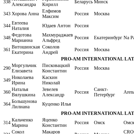
338
Беларусь
Минск
Александра
Кирилл
Елфимов
343
Хорова Анна
Россия
Москва
Максим
Евтеева
344
Юдаев Антон
Россия
Наталия
Федотова
Махмураджаев
348
Россия
Екатеринбург
Na Pa
Марианна
Альфред
Витошинская
Соколов
361
Россия
Москва
Екатерина
Андрей
PRO-AM INTERNATIONAL LATIN S
Моргульчик
Писковацкий
290
Россия
Москва
Елизавета
Константин
Николаева
Каскин
349
Ирина
Николай
Наталья
Зевелев
Санкт-
360
Россия
Aren
Вялушкина
Александр
Петербург
Большунова
364
Куценко Илья
Лилиана
PRO-AM INTERNATIONAL LATIN S
Кальченко
Яценко
314
Россия
Омск
Омс
Марина
Константин
Сокол
Макаров
CRO