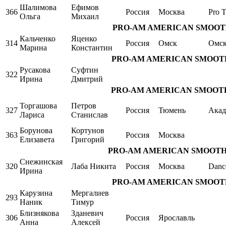
Шалимова
Ефимов
366
Россия
Москва
Pro T
Ольга
Михаил
PRO-AM AMERICAN SMOOTH Sin
Кальченко
Яценко
314
Россия
Омск
Омс
Марина
Константин
PRO-AM AMERICAN SMOOTH Sing
Русакова
Суфтин
322
Ирина
Дмитрий
PRO-AM AMERICAN SMOOTH Sing
Торгашова
Петров
327
Россия
Тюмень
Акад
Лариса
Станислав
Борунова
Кортунов
363
Россия
Москва
Елизавета
Григорий
PRO-AM AMERICAN SMOOTH Sing
Снежинская
320
Лаба Никита
Россия
Москва
Danc
Ирина
PRO-AM AMERICAN SMOOTH Sin
Карузина
Мергалиев
293
Наник
Тимур
Близнякова
Зданевич
306
Россия
Ярославль
Анна
Алексей