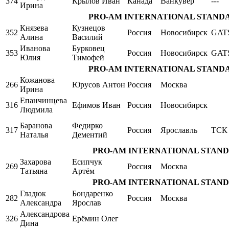
374
Крылов Иван
Канада
Ванкувер
---
Ирина
PRO-AM INTERNATIONAL STANDARD Si
Князева
Кузнецов
352
Россия
Новосибирск
GAT
Алина
Василий
Иванова
Бурковец
353
Россия
Новосибирск
GAT
Юлия
Тимофей
PRO-AM INTERNATIONAL STANDARD Si
Кожанова
266
Юрусов Антон
Россия
Москва
Ирина
Епанчинцева
316
Ефимов Иван
Россия
Новосибирск
Людмила
Баранова
Федирко
317
Россия
Ярославль
ТСК 
Наталья
Дементий
PRO-AM INTERNATIONAL STANDARD S
Захарова
Есипчук
269
Россия
Москва
Татьяна
Артём
PRO-AM INTERNATIONAL STANDARD S
Гладюк
Бондаренко
282
Россия
Москва
Александра
Ярослав
Александрова
326
Ерёмин Олег
Дина