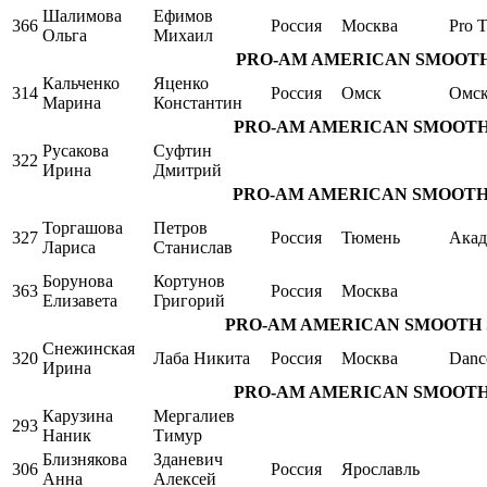
Шалимова
Ефимов
366
Россия
Москва
Pro T
Ольга
Михаил
PRO-AM AMERICAN SMOOTH Sing
Кальченко
Яценко
314
Россия
Омск
Омс
Марина
Константин
PRO-AM AMERICAN SMOOTH Singl
Русакова
Суфтин
322
Ирина
Дмитрий
PRO-AM AMERICAN SMOOTH Singl
Торгашова
Петров
327
Россия
Тюмень
Акад
Лариса
Станислав
Борунова
Кортунов
363
Россия
Москва
Елизавета
Григорий
PRO-AM AMERICAN SMOOTH Singl
Снежинская
320
Лаба Никита
Россия
Москва
Danc
Ирина
PRO-AM AMERICAN SMOOTH Sing
Карузина
Мергалиев
293
Наник
Тимур
Близнякова
Зданевич
306
Россия
Ярославль
Анна
Алексей