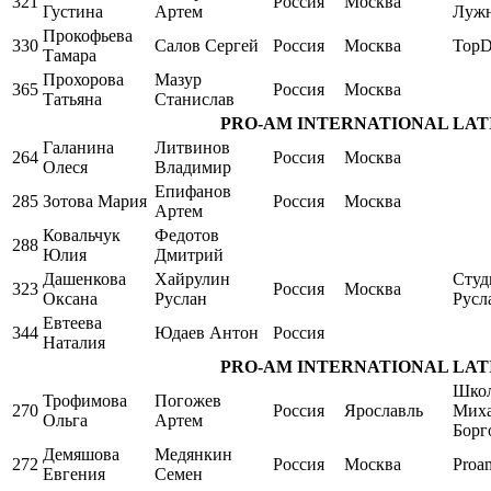
321
Россия
Москва
Густина
Артем
Луж
Прокофьева
330
Салов Сергей
Россия
Москва
TopD
Тамара
Прохорова
Мазур
365
Россия
Москва
Татьяна
Станислав
PRO-AM INTERNATIONAL LATIN Si
Галанина
Литвинов
264
Россия
Москва
Олеся
Владимир
Епифанов
285
Зотова Мария
Россия
Москва
Артем
Ковальчук
Федотов
288
Юлия
Дмитрий
Дашенкова
Хайрулин
Студ
323
Россия
Москва
Оксана
Руслан
Русл
Евтеева
344
Юдаев Антон
Россия
Наталия
PRO-AM INTERNATIONAL LATIN Si
Школ
Трофимова
Погожев
270
Россия
Ярославль
Мих
Ольга
Артем
Борг
Демяшова
Медянкин
272
Россия
Москва
Proa
Евгения
Семен