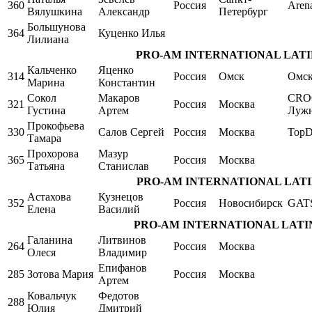
360
Россия
Aren
Вялушкина
Александр
Петербург
Большунова
364
Куценко Илья
Лилиана
PRO-AM INTERNATIONAL LATIN Sin
Кальченко
Яценко
314
Россия
Омск
Омс
Марина
Константин
Сокол
Макаров
CRO
321
Россия
Москва
Густина
Артем
Луж
Прокофьева
330
Салов Сергей
Россия
Москва
TopD
Тамара
Прохорова
Мазур
365
Россия
Москва
Татьяна
Станислав
PRO-AM INTERNATIONAL LATIN Si
Астахова
Кузнецов
352
Россия
Новосибирск
GAT
Елена
Василий
PRO-AM INTERNATIONAL LATIN Sing
Галанина
Литвинов
264
Россия
Москва
Олеся
Владимир
Епифанов
285
Зотова Мария
Россия
Москва
Артем
Ковальчук
Федотов
288
Юлия
Дмитрий