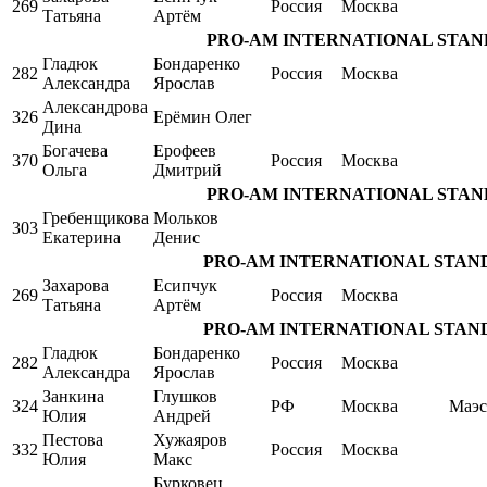
269
Россия
Москва
Татьяна
Артём
PRO-AM INTERNATIONAL STANDARD
Гладюк
Бондаренко
282
Россия
Москва
Александра
Ярослав
Александрова
326
Ерёмин Олег
Дина
Богачева
Ерофеев
370
Россия
Москва
Ольга
Дмитрий
PRO-AM INTERNATIONAL STANDARD
Гребенщикова
Мольков
303
Екатерина
Денис
PRO-AM INTERNATIONAL STANDARD 
Захарова
Есипчук
269
Россия
Москва
Татьяна
Артём
PRO-AM INTERNATIONAL STANDARD 
Гладюк
Бондаренко
282
Россия
Москва
Александра
Ярослав
Занкина
Глушков
324
РФ
Москва
Маэс
Юлия
Андрей
Пестова
Хужаяров
332
Россия
Москва
Юлия
Макс
Бурковец