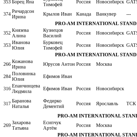
353
Борец Яна
Россия
Новосибирск
GAT
Тимофей
Ричардсон
374
Крылов Иван
Канада
Ванкувер
---
Ирина
PRO-AM INTERNATIONAL STANDARD 
Князева
Кузнецов
352
Россия
Новосибирск
GAT
Алина
Василий
Иванова
Бурковец
353
Россия
Новосибирск
GAT
Юлия
Тимофей
PRO-AM INTERNATIONAL STANDARD 
Кожанова
266
Юрусов Антон
Россия
Москва
Ирина
Половинка
284
Ефимов Иван
Юлия
Епанчинцева
316
Ефимов Иван
Россия
Новосибирск
Людмила
Баранова
Федирко
317
Россия
Ярославль
ТСК 
Наталья
Дементий
PRO-AM INTERNATIONAL STANDARD
Захарова
Есипчук
269
Россия
Москва
Татьяна
Артём
PRO-AM INTERNATIONAL STANDARD