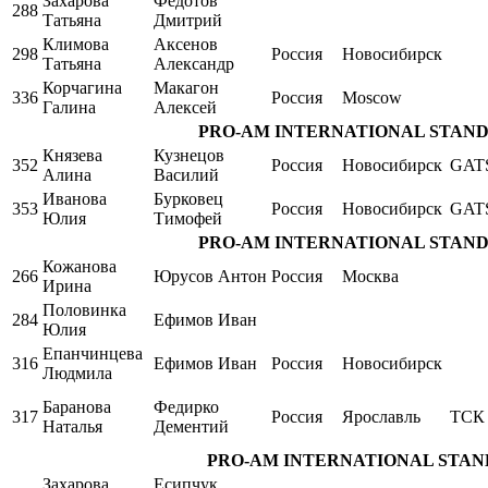
Захарова
Федотов
288
Татьяна
Дмитрий
Климова
Аксенов
298
Россия
Новосибирск
Татьяна
Александр
Корчагина
Макагон
336
Россия
Moscow
Галина
Алексей
PRO-AM INTERNATIONAL STANDARD 
Князева
Кузнецов
352
Россия
Новосибирск
GAT
Алина
Василий
Иванова
Бурковец
353
Россия
Новосибирск
GAT
Юлия
Тимофей
PRO-AM INTERNATIONAL STANDARD 
Кожанова
266
Юрусов Антон
Россия
Москва
Ирина
Половинка
284
Ефимов Иван
Юлия
Епанчинцева
316
Ефимов Иван
Россия
Новосибирск
Людмила
Баранова
Федирко
317
Россия
Ярославль
ТСК 
Наталья
Дементий
PRO-AM INTERNATIONAL STANDARD
Захарова
Есипчук