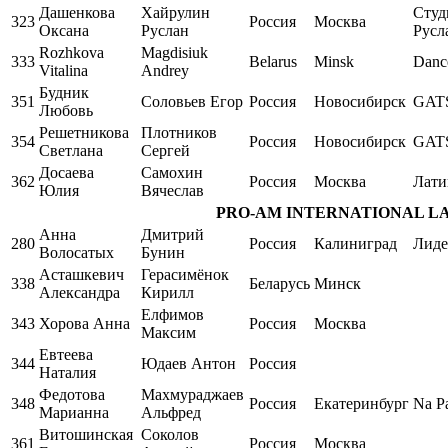
Дашенкова
Хайрулин
Студ
323
Россия
Москва
Оксана
Руслан
Русл
Rozhkova
Magdisiuk
333
Belarus
Minsk
Danc
Vitalina
Andrey
Будник
351
Соловьев Егор
Россия
Новосибирск
GAT
Любовь
Решетникова
Плотников
354
Россия
Новосибирск
GAT
Светлана
Сергей
Досаева
Самохин
362
Россия
Москва
Лати
Юлия
Вячеслав
PRO-AM INTERNATIONAL LATIN 
Анна
Дмитрий
280
Россия
Калиниград
Лиде
Волосатых
Бунин
Асташкевич
Герасимёнок
338
Беларусь
Минск
Александра
Кирилл
Елфимов
343
Хорова Анна
Россия
Москва
Максим
Евтеева
344
Юдаев Антон
Россия
Наталия
Федотова
Махмураджаев
348
Россия
Екатеринбург
Na Pa
Марианна
Альфред
Витошинская
Соколов
361
Россия
Москва