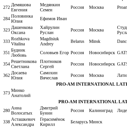
Демяшова
Медянкин
272
Россия
Москва
Proa
Евгения
Семен
Половинка
284
Ефимов Иван
Юлия
Дашенкова
Хайрулин
Студ
323
Россия
Москва
Оксана
Руслан
Русл
Rozhkova
Magdisiuk
333
Belarus
Minsk
Danc
Vitalina
Andrey
Будник
351
Соловьев Егор
Россия
Новосибирск
GAT
Любовь
Решетникова
Плотников
354
Россия
Новосибирск
GAT
Светлана
Сергей
Досаева
Самохин
362
Россия
Москва
Лати
Юлия
Вячеслав
PRO-AM INTERNATIONAL LATIN Si
Минко
373
Анатолий
PRO-AM INTERNATIONAL LATIN S
Анна
Дмитрий
280
Россия
Калиниград
Лиде
Волосатых
Бунин
Асташкевич
Герасимёнок
338
Беларусь
Минск
Александра
Кирилл