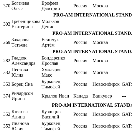
Богачева
Ерофеев
370
Россия
Москва
Ольга
Дмитрий
PRO-AM INTERNATIONAL STANDARD S
Гребенщикова
Мольков
303
Екатерина
Денис
PRO-AM INTERNATIONAL STANDARD Si
Захарова
Есипчук
269
Россия
Москва
Татьяна
Артём
PRO-AM INTERNATIONAL STANDARD Si
Гладюк
Бондаренко
282
Россия
Москва
Александра
Ярослав
Пестова
Хужаяров
332
Россия
Москва
Юлия
Макс
Бурковец
353
Борец Яна
Россия
Новосибирск
GAT
Тимофей
Ричардсон
374
Крылов Иван
Канада
Ванкувер
---
Ирина
PRO-AM INTERNATIONAL STANDARD S
Князева
Кузнецов
352
Россия
Новосибирск
GAT
Алина
Василий
Иванова
Бурковец
353
Россия
Новосибирск
GAT
Юлия
Тимофей