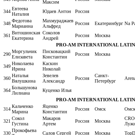
Максим
Евтеева
344
Юдаев Антон
Россия
Наталия
Федотова
Махмураджаев
348
Россия
Екатеринбург
Na Pa
Марианна
Альфред
Витошинская
Соколов
361
Россия
Москва
Екатерина
Андрей
PRO-AM INTERNATIONAL LATIN Sing
Моргульчик
Писковацкий
290
Россия
Москва
Елизавета
Константин
Николаева
Каскин
349
Ирина
Николай
Наталья
Зевелев
Санкт-
360
Россия
Aren
Вялушкина
Александр
Петербург
Большунова
364
Куценко Илья
Лилиана
PRO-AM INTERNATIONAL LATIN Sing
Кальченко
Яценко
314
Россия
Омск
Омс
Марина
Константин
Сокол
Макаров
CRO
321
Россия
Москва
Густина
Артем
Луж
Прокофьева
330
Салов Сергей
Россия
Москва
TopD