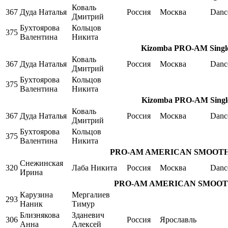
Коваль
367
Дуда Наталья
Россия
Москва
Danc
Дмитрий
Бухтоярова
Кольцов
375
Валентина
Никита
Kizomba PRO-AM Single
Коваль
367
Дуда Наталья
Россия
Москва
Danc
Дмитрий
Бухтоярова
Кольцов
375
Валентина
Никита
Kizomba PRO-AM Single
Коваль
367
Дуда Наталья
Россия
Москва
Danc
Дмитрий
Бухтоярова
Кольцов
375
Валентина
Никита
PRO-AM AMERICAN SMOOTH Sing
Снежинская
320
Лаба Никита
Россия
Москва
Danc
Ирина
PRO-AM AMERICAN SMOOTH Sin
Карузина
Мергалиев
293
Наник
Тимур
Близнякова
Зданевич
306
Россия
Ярославль
Анна
Алексей