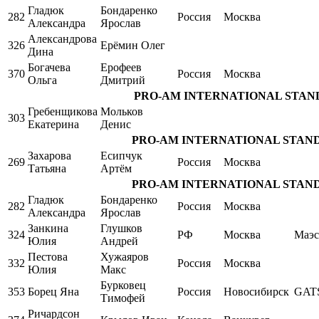
Гладюк
Бондаренко
282
Россия
Москва
Александра
Ярослав
Александрова
326
Ерёмин Олег
Дина
Богачева
Ерофеев
370
Россия
Москва
Ольга
Дмитрий
PRO-AM INTERNATIONAL STANDARD
Гребенщикова
Мольков
303
Екатерина
Денис
PRO-AM INTERNATIONAL STANDARD 
Захарова
Есипчук
269
Россия
Москва
Татьяна
Артём
PRO-AM INTERNATIONAL STANDARD 
Гладюк
Бондаренко
282
Россия
Москва
Александра
Ярослав
Занкина
Глушков
324
РФ
Москва
Маэс
Юлия
Андрей
Пестова
Хужаяров
332
Россия
Москва
Юлия
Макс
Бурковец
353
Борец Яна
Россия
Новосибирск
GAT
Тимофей
Ричардсон