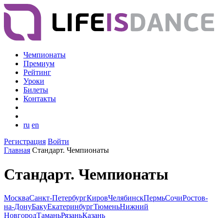
Чемпионаты
Премиум
Рейтинг
Уроки
Билеты
Контакты
ru
en
Регистрация
Войти
Главная
Стандарт. Чемпионаты
Стандарт. Чемпионаты
Москва
Санкт-Петербург
Киров
Челябинск
Пермь
Сочи
Ростов-
на-Дону
Баку
Екатеринбург
Тюмень
Нижний
Новгород
Тамань
Рязань
Казань