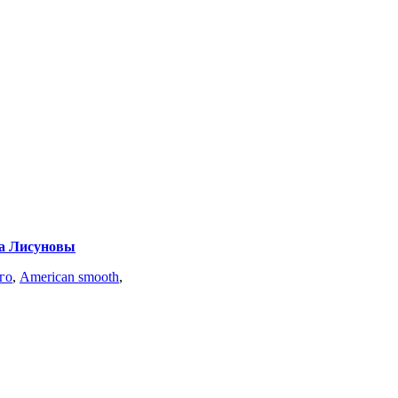
ина Лисуновы
го
,
American smooth
,