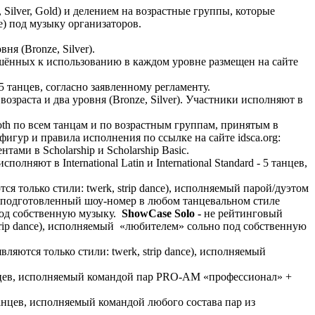
Silver, Gold) и делением на возрастные группы, которые
e) под музыку организаторов.
я (Bronze, Silver).
ешённых к использованию в каждом уровне размещен на сайте
танцев, согласно заявленному регламенту.
зраста и два уровня (Bronze, Silver). Участники исполняют в
ooth по всем танцам и по возрастным группам, принятым в
фигур и правила исполнения по ссылке на сайте idsca.org:
тами в Scholarship и Scholarship Basic.
няют в International Latin и International Standard - 5 танцев,
 только стили: twerk, strip dance), исполняемый парой/дуэтом
е подготовленный шоу-номер в любом танцевальном стиле
 под собственную музыку.
ShowCase Solo -
не рейтинговый
trip dance), исполняемый «любителем» сольно под собственную
яются только стили: twerk, strip dance), исполняемый
анцев, исполняемый командой пар PRO-AM «профессионал» +
анцев, исполняемый командой любого состава пар из