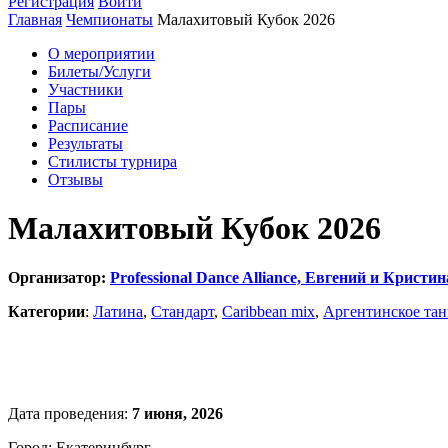
Регистрация
Войти
Главная
Чемпионаты
Малахитовый Кубок 2026
О мероприятии
Билеты/Услуги
Участники
Пары
Расписание
Результаты
Стилисты турнира
Отзывы
Малахитовый Кубок 2026
Организатор:
Professional Dance Alliance, Евгений и Крист
Категории
:
Латина
,
Стандарт
,
Caribbean mix
,
Аргентинское тан
Дата проведения:
7 июня, 2026
Город: Екатеринбург