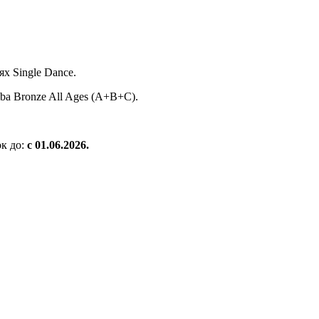
х Single Dance.
a Bronze All Ages (A+B+C).
к до:
с 01.06.2026.