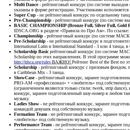
Multi Dance
- рейтинговый конкурс (по системе выходов 
указаны в форме регистрации. Участниками исполняется з
Super Cup -
не рейтинговый конкурс по отдельному танцу
Pre-Championship
- рейтинговый конкурс (по системе вы
BASIC CHAMPIONSHIP (Bronze Full, Silver Full, Gold F
IDSCA.ORG в разделе «Правила по Про Ам». По ссылке
Championship
- рейтинговый конкурс (по системе МАСКТ)
Pre-Scholarship
- не рейтинговый конкурс в подготовител
International Latin и International Standard - 3 или 4 танца, 
Scholarship Basic
рейтинговый конкурс (по системе МАСКТ)
Scholarship по этих направлениях. В этой программе можн
http://idsca.org/rules
ВАЖНО!
Рейтинг Best of the Best по 
Scholarship
- рейтинговый конкурс с призовым фондом, по к
в Caribbean Mix - 3 танца.
ShowCase
- рейтинговый конкурс, заранее подготовленны
PRO-AM «профессионал» + «любитель» под собственную
(ограничением являются только стили: twerk, strip dan
конкурс, заранее подготовленный шоу-номер в любом тан
музыку.
Ladies Show
- не рейтинговый конкурс, заранее подготов
командой девушек под собственную музыку.
Formation Team
- не рейтинговый конкурс, заранее по
«любитель» под собственную музыку.
Performance Team
- не рейтинговый конкурс, заранее п
«профессионалов», либо «любителей» под собственную м