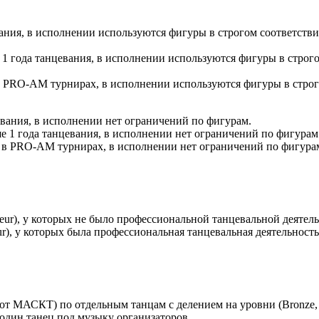
вания, в исполнении используются фигуры в строгом соответств
е 1 года танцевания, в исполнении используются фигуры в строг
 в PRO-AM турнирах, в исполнении используются фигуры в строг
вания, в исполнении нет ограничений по фигурам.
е 1 года танцевания, в исполнении нет ограничений по фигурам
 в PRO-AM турнирах, в исполнении нет ограничений по фигура
ur), у которых не было профессиональной танцевальной деятельно
r), у которых была профессиональная танцевальная деятельност
от МАСКТ) по отдельным танцам с делением на уровни (Bronze, S
один танец под музыку организаторов.