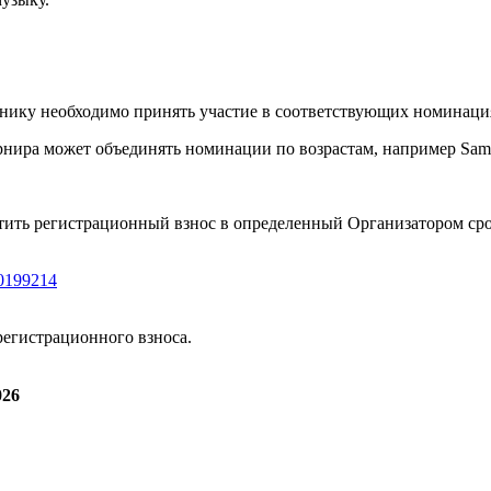
стнику необходимо принять участие в соответствующих номинация
рнира может объединять номинации по возрастам, например Samb
ить регистрационный взнос в определенный Организатором сро
50199214
регистрационного взноса.
026