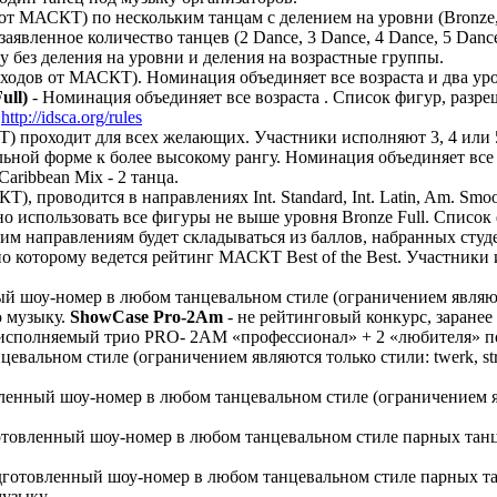
от МАСКТ) по нескольким танцам с делением на уровни (Bronze, 
аявленное количество танцев (2 Dance, 3 Dance, 4 Dance, 5 Danc
 без деления на уровни и деления на возрастные группы.
ходов от МАСКТ). Номинация объединяет все возраста и два уровн
ull)
- Номинация объединяет все возраста . Список фигур, разр
:
http://idsca.org/rules
 проходит для всех желающих. Участники исполняют 3, 4 или 5 
ьной форме к более высокому рангу. Номинация объединяет все во
в Caribbean Mix - 2 танца.
, проводится в направлениях Int. Standard, Int. Latin, Am. Sm
о использовать все фигуры не выше уровня Bronze Full. Список 
этим направлениям будет складываться из баллов, набранных студен
оторому ведется рейтинг МАСКТ Best of the Best. Участники испол
й шоу-номер в любом танцевальном стиле (ограничением являются
 музыку.
ShowCase Pro-2Am
- не рейтинговый конкурс, заране
ce), исполняемый трио PRO- 2AM «профессионал» + 2 «любителя»
цевальном стиле (ограничением являются только стили: twerk, s
ленный шоу-номер в любом танцевальном стиле (ограничением явл
дготовленный шоу-номер в любом танцевальном стиле парных т
одготовленный шоу-номер в любом танцевальном стиле парных т
узыку.