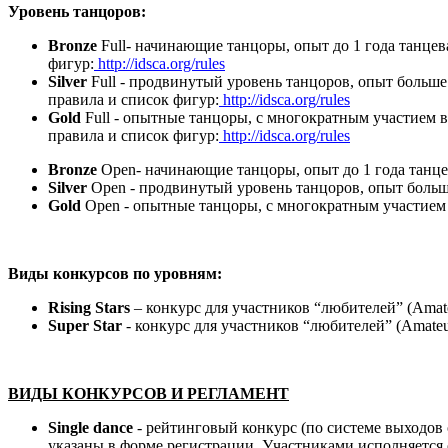
Уровень танцоров:
Bronze
Full- начинающие танцоры, опыт до 1 года танце
фигур:
http://idsca.org/rules
Silver
Full - продвинутый уровень танцоров, опыт больш
правила и список фигур:
http://idsca.org/rules
Gold
Full - опытные танцоры, с многократным участием
правила и список фигур:
http://idsca.org/rules
Bronze
Open- начинающие танцоры, опыт до 1 года танце
Silver
Open - продвинутый уровень танцоров, опыт больш
Gold
Open - опытные танцоры, с многократным участием
Виды конкурсов по уровням:
Rising Stars
– конкурс для участников “любителей” (Amate
Super Star
- конкурс для участников “любителей” (Amateu
ВИДЫ КОНКУРСОВ И РЕГЛАМЕНТ
Single dance
- рейтинговый конкурс (по системе выходов 
указаны в форме регистрации. Участниками исполняется 