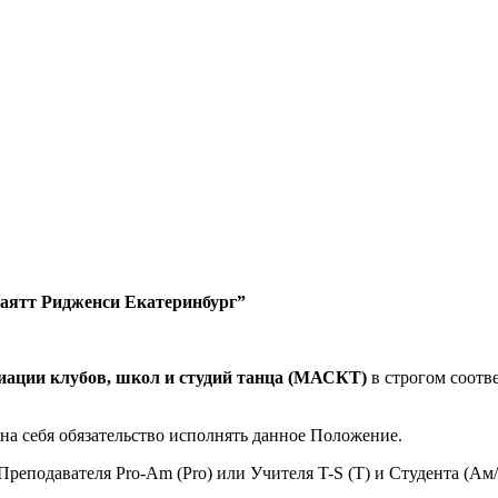
“Хаятт Ридженси Екатеринбург”
ации клубов, школ и студий танца (МАСКТ)
в строгом соот
 на себя обязательство исполнять данное Положение.
реподавателя Pro-Am (Pro) или Учителя T-S (T) и Студента (Ам/S