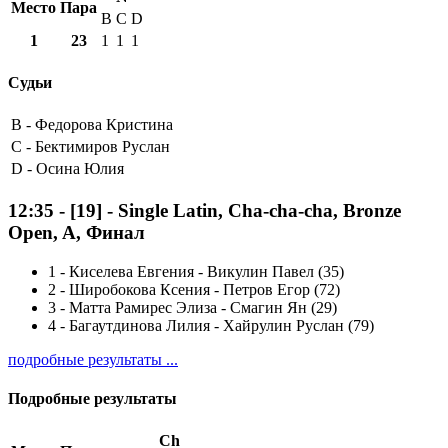
Место
Пара
B
C
D
1
23
1
1
1
Судьи
B -
Федорова Кристина
C -
Бектимиров Руслан
D -
Осина Юлия
12:35
-
[19]
- Single Latin, Cha-cha-cha, Bronze
Open, A, Финал
1
-
Киселева Евгения - Викулин Павел (35)
2
-
Широбокова Ксения - Петров Егор (72)
3
-
Матта Рамирес Элиза - Смагин Ян (29)
4
-
Багаутдинова Лилия - Хайрулин Руслан (79)
подробные результаты ...
Подробные результаты
Ch