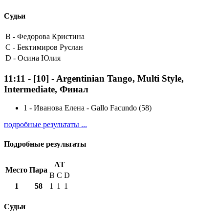
Судьи
B -
Федорова Кристина
C -
Бектимиров Руслан
D -
Осина Юлия
11:11
-
[10]
- Argentinian Tango, Multi Style,
Intermediate, Финал
1
-
Иванова Елена - Gallo Facundo (58)
подробные результаты ...
Подробные результаты
AT
Место
Пара
B
C
D
1
58
1
1
1
Судьи