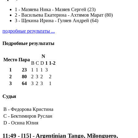
1
-
Мазяева Ника - Мазяев Сергей (23)
2
-
Васильева Екатерина - Ахтямов Марат (80)
3
-
Щекина Ирина - Гуляев Андрей (64)
подробные результаты ...
Подробные результаты
N
Место
Пара
B
C
D
1
1-2
1
23
1
1
1
3
2
80
2
3
2
2
3
64
3
2
3
1
Судьи
B -
Федорова Кристина
C -
Бектимиров Руслан
D -
Осина Юлия
11:49
-
[15]
- Argentinian Tango, Milonguero,