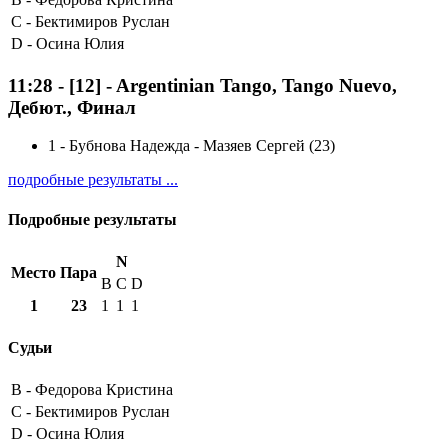
C -
Бектимиров Руслан
D -
Осина Юлия
11:28
-
[12]
- Argentinian Tango, Tango Nuevo,
Дебют., Финал
1
-
Бубнова Надежда - Мазяев Сергей (23)
подробные результаты ...
Подробные результаты
N
Место
Пара
B
C
D
1
23
1
1
1
Судьи
B -
Федорова Кристина
C -
Бектимиров Руслан
D -
Осина Юлия