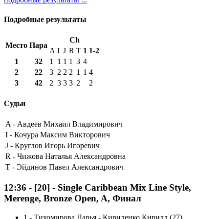
Подробные результаты
Ch
Место
Пара
A
I
J
R
T
1
1-2
1
32
1
1
1
1
3
4
2
22
3
2
2
2
1
1
4
3
42
2
3
3
3
2
2
Судьи
A -
Авдеев Михаил Владимирович
I -
Кочура Максим Викторович
J -
Круглов Игорь Игоревич
R -
Чижова Наталья Александровна
T -
Эйдинов Павел Александрович
12:36
-
[20]
- Single Caribbean Mix Line Style,
Merenge, Bronze Open, A, Финал
1
-
Тихомирова Дарья - Кириленко Кирилл (27)