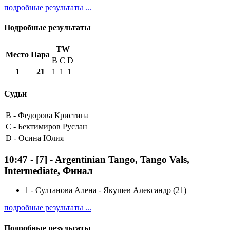
подробные результаты ...
Подробные результаты
TW
Место
Пара
B
C
D
1
21
1
1
1
Судьи
B -
Федорова Кристина
C -
Бектимиров Руслан
D -
Осина Юлия
10:47
-
[7]
- Argentinian Tango, Tango Vals,
Intermediate, Финал
1
-
Султанова Алена - Якушев Александр (21)
подробные результаты ...
Подробные результаты