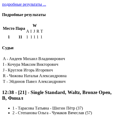
подробные результаты ...
Подробные результаты
W
Место
Пара
A
I
J
R
T
1
11
1
1
1
1
1
Судьи
A -
Авдеев Михаил Владимирович
I -
Кочура Максим Викторович
J -
Круглов Игорь Игоревич
R -
Чижова Наталья Александровна
T -
Эйдинов Павел Александрович
12:38
-
[21]
- Single Standard, Waltz, Bronze Open,
B, Финал
1
-
Тарасова Татьяна - Шигин Пётр (37)
2
-
Степанова Ольга - Чумаков Вячеслав (57)