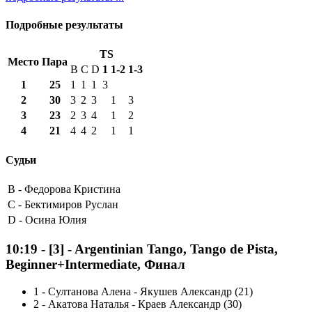
Подробные результаты
TS
Место
Пара
B
C
D
1
1-2
1-3
1
25
1
1
1
3
2
30
3
2
3
1
3
3
23
2
3
4
1
2
4
21
4
4
2
1
1
Судьи
B -
Федорова Кристина
C -
Бектимиров Руслан
D -
Осина Юлия
10:19
-
[3]
- Argentinian Tango, Tango de Pista,
Beginner+Intermediate, Финал
1
-
Султанова Алена - Якушев Александр (21)
2
-
Акатова Наталья - Краев Александр (30)