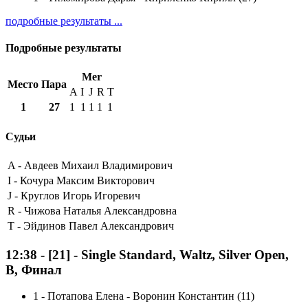
подробные результаты ...
Подробные результаты
Mer
Место
Пара
A
I
J
R
T
1
27
1
1
1
1
1
Судьи
A -
Авдеев Михаил Владимирович
I -
Кочура Максим Викторович
J -
Круглов Игорь Игоревич
R -
Чижова Наталья Александровна
T -
Эйдинов Павел Александрович
12:38
-
[21]
- Single Standard, Waltz, Silver Open,
B, Финал
1
-
Потапова Елена - Воронин Константин (11)