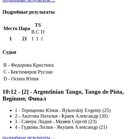
Подробные результаты
TS
Место
Пара
B
C
D
1
21
1
1
1
Судьи
B -
Федорова Кристина
C -
Бектимиров Руслан
D -
Осина Юлия
10:12
-
[2]
- Argentinian Tango, Tango de Pista,
Beginner, Финал
1
-
Терещенко Юлия - Bykovskiy Evgeniy (25)
2
-
Акатова Наталья - Краев Александр (30)
3
-
Савчук Лидия - Мазяев Сергей (23)
4
-
Гудкова Лилия - Якушев Александр (21)
подробные результаты ...