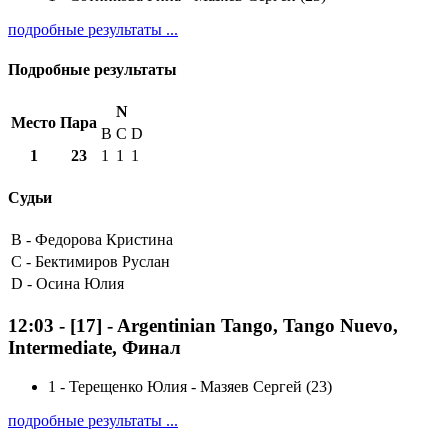
подробные результаты ...
Подробные результаты
N
Место
Пара
B
C
D
1
23
1
1
1
Судьи
B -
Федорова Кристина
C -
Бектимиров Руслан
D -
Осина Юлия
12:03
-
[17]
- Argentinian Tango, Tango Nuevo,
Intermediate, Финал
1
-
Терещенко Юлия - Мазяев Сергей (23)
подробные результаты ...