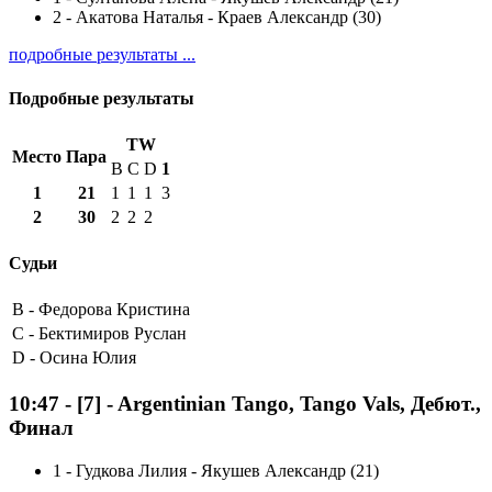
2
-
Акатова Наталья - Краев Александр (30)
подробные результаты ...
Подробные результаты
TW
Место
Пара
B
C
D
1
1
21
1
1
1
3
2
30
2
2
2
Судьи
B -
Федорова Кристина
C -
Бектимиров Руслан
D -
Осина Юлия
10:47
-
[7]
- Argentinian Tango, Tango Vals, Дебют.,
Финал
1
-
Гудкова Лилия - Якушев Александр (21)