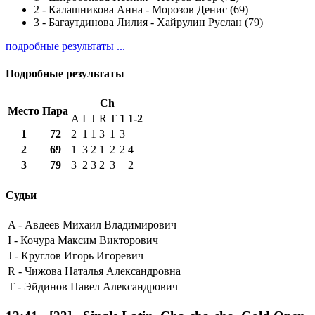
2
-
Калашникова Анна - Морозов Денис (69)
3
-
Багаутдинова Лилия - Хайрулин Руслан (79)
подробные результаты ...
Подробные результаты
Ch
Место
Пара
A
I
J
R
T
1
1-2
1
72
2
1
1
3
1
3
2
69
1
3
2
1
2
2
4
3
79
3
2
3
2
3
2
Судьи
A -
Авдеев Михаил Владимирович
I -
Кочура Максим Викторович
J -
Круглов Игорь Игоревич
R -
Чижова Наталья Александровна
T -
Эйдинов Павел Александрович