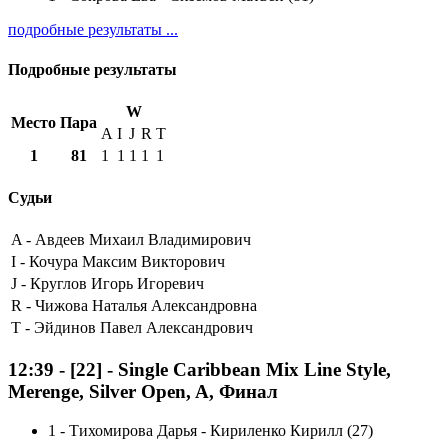
подробные результаты ...
Подробные результаты
W
Место
Пара
A
I
J
R
T
1
81
1
1
1
1
1
Судьи
A -
Авдеев Михаил Владимирович
I -
Кочура Максим Викторович
J -
Круглов Игорь Игоревич
R -
Чижова Наталья Александровна
T -
Эйдинов Павел Александрович
12:39
-
[22]
- Single Caribbean Mix Line Style,
Merenge, Silver Open, A, Финал
1
-
Тихомирова Дарья - Кириленко Кирилл (27)