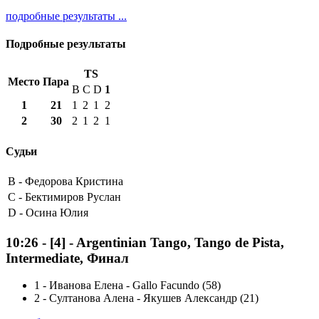
подробные результаты ...
Подробные результаты
TS
Место
Пара
B
C
D
1
1
21
1
2
1
2
2
30
2
1
2
1
Судьи
B -
Федорова Кристина
C -
Бектимиров Руслан
D -
Осина Юлия
10:26
-
[4]
- Argentinian Tango, Tango de Pista,
Intermediate, Финал
1
-
Иванова Елена - Gallo Facundo (58)
2
-
Султанова Алена - Якушев Александр (21)