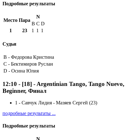
Подробные результаты
N
Место
Пара
B
C
D
1
23
1
1
1
Судьи
B -
Федорова Кристина
C -
Бектимиров Руслан
D -
Осина Юлия
12:10
-
[18]
- Argentinian Tango, Tango Nuevo,
Beginner, Финал
1
-
Савчук Лидия - Мазяев Сергей (23)
подробные результаты ...
Подробные результаты
N