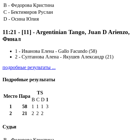
B -
Федорова Кристина
C -
Бектимиров Руслан
D -
Осина Юлия
11:21
-
[11]
- Argentinian Tango, Juan D Arienzo,
Финал
1
-
Иванова Елена - Gallo Facundo (58)
2
-
Султанова Алена - Якушев Александр (21)
подробные результаты ...
Подробные результаты
TS
Место
Пара
B
C
D
1
1
58
1
1
1
3
2
21
2
2
2
Судьи
B -
Федорова Кристина