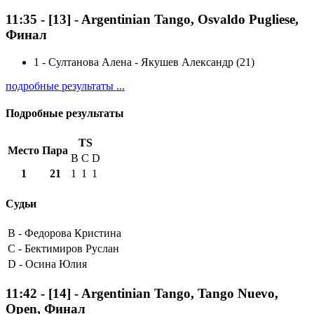
11:35
-
[13]
- Argentinian Tango, Osvaldo Pugliese,
Финал
1
-
Султанова Алена - Якушев Александр (21)
подробные результаты ...
Подробные результаты
TS
Место
Пара
B
C
D
1
21
1
1
1
Судьи
B -
Федорова Кристина
C -
Бектимиров Руслан
D -
Осина Юлия
11:42
-
[14]
- Argentinian Tango, Tango Nuevo,
Open, Финал