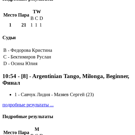
TW
Место
Пара
B
C
D
1
21
1
1
1
Судьи
B -
Федорова Кристина
C -
Бектимиров Руслан
D -
Осина Юлия
10:54
-
[8]
- Argentinian Tango, Milonga, Beginner,
Финал
1
-
Савчук Лидия - Мазяев Сергей (23)
подробные результаты ...
Подробные результаты
M
Место
Пара