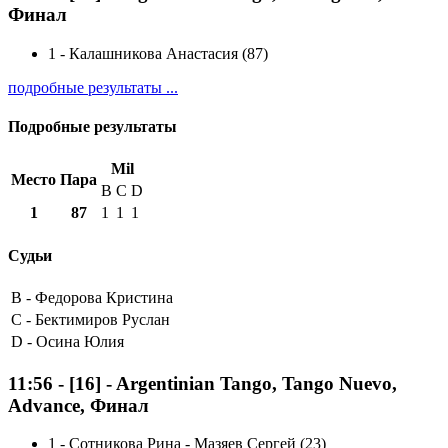
Финал
1
-
Калашникова Анастасия (87)
подробные результаты ...
Подробные результаты
Mil
Место
Пара
B
C
D
1
87
1
1
1
Судьи
B -
Федорова Кристина
C -
Бектимиров Руслан
D -
Осина Юлия
11:56
-
[16]
- Argentinian Tango, Tango Nuevo,
Advance, Финал
1
-
Сотникова Рина - Мазяев Сергей (23)