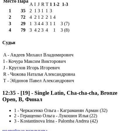
Место
Пара
A
I
J
R
T
1
1-2
1-3
1
35
2
1
3
1
1
3
2
72
4
2
1
2
2
1
4
3
29
1
3
4
4
3
1
1
3 (7)
4
79
3
4
2
3
4
1
3 (8)
Судьи
A -
Авдеев Михаил Владимирович
I -
Кочура Максим Викторович
J -
Круглов Игорь Игоревич
R -
Чижова Наталья Александровна
T -
Эйдинов Павел Александрович
12:35
-
[19]
- Single Latin, Cha-cha-cha, Bronze
Open, B, Финал
1
-
Черкасенко Ольга - Каграманян Арман (32)
2
-
Геращенко Ольга - Лукошин Илья (22)
3
-
Kostantinova Irina - Palomba Andrea (42)
подробные результаты ...