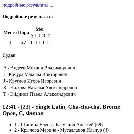
подробные результаты ...
Подробные результаты
Mer
Место
Пара
A
I
J
R
T
1
27
1
1
1
1
1
Судьи
A -
Авдеев Михаил Владимирович
I -
Кочура Максим Викторович
J -
Круглов Игорь Игоревич
R -
Чижова Наталья Александровна
T -
Эйдинов Павел Александрович
12:41
-
[23]
- Single Latin, Cha-cha-cha, Bronze
Open, C, Финал
1
-
Шинина Елена - Басманов Алексей (68)
2
-
Крылова Марина - Муталлапов Ильнур (4)