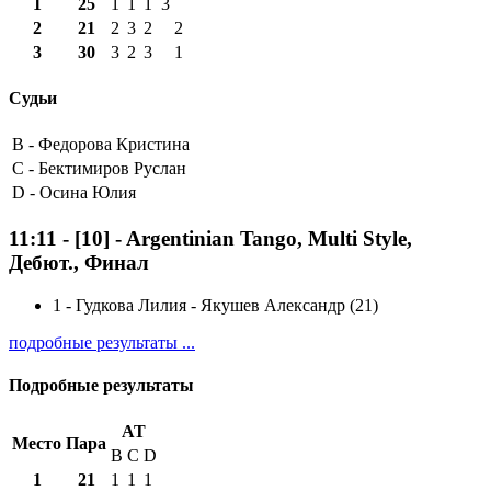
1
25
1
1
1
3
2
21
2
3
2
2
3
30
3
2
3
1
Судьи
B -
Федорова Кристина
C -
Бектимиров Руслан
D -
Осина Юлия
11:11
-
[10]
- Argentinian Tango, Multi Style,
Дебют., Финал
1
-
Гудкова Лилия - Якушев Александр (21)
подробные результаты ...
Подробные результаты
AT
Место
Пара
B
C
D
1
21
1
1
1