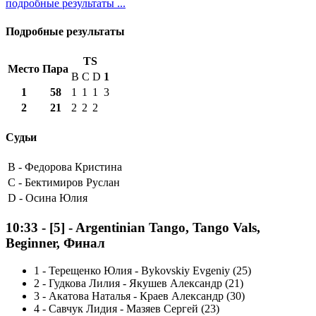
подробные результаты ...
Подробные результаты
TS
Место
Пара
B
C
D
1
1
58
1
1
1
3
2
21
2
2
2
Судьи
B -
Федорова Кристина
C -
Бектимиров Руслан
D -
Осина Юлия
10:33
-
[5]
- Argentinian Tango, Tango Vals,
Beginner, Финал
1
-
Терещенко Юлия - Bykovskiy Evgeniy (25)
2
-
Гудкова Лилия - Якушев Александр (21)
3
-
Акатова Наталья - Краев Александр (30)
4
-
Савчук Лидия - Мазяев Сергей (23)