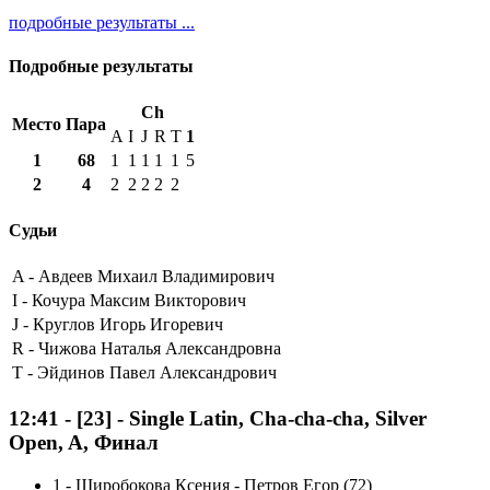
подробные результаты ...
Подробные результаты
Ch
Место
Пара
A
I
J
R
T
1
1
68
1
1
1
1
1
5
2
4
2
2
2
2
2
Судьи
A -
Авдеев Михаил Владимирович
I -
Кочура Максим Викторович
J -
Круглов Игорь Игоревич
R -
Чижова Наталья Александровна
T -
Эйдинов Павел Александрович
12:41
-
[23]
- Single Latin, Cha-cha-cha, Silver
Open, A, Финал
1
-
Широбокова Ксения - Петров Егор (72)