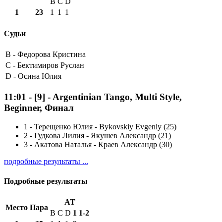
B
C
D
1
23
1
1
1
Судьи
B -
Федорова Кристина
C -
Бектимиров Руслан
D -
Осина Юлия
11:01
-
[9]
- Argentinian Tango, Multi Style,
Beginner, Финал
1
-
Терещенко Юлия - Bykovskiy Evgeniy (25)
2
-
Гудкова Лилия - Якушев Александр (21)
3
-
Акатова Наталья - Краев Александр (30)
подробные результаты ...
Подробные результаты
AT
Место
Пара
B
C
D
1
1-2