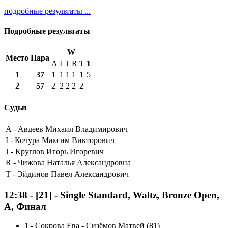
подробные результаты ...
Подробные результаты
W
Место
Пара
A
I
J
R
T
1
1
37
1
1
1
1
1
5
2
57
2
2
2
2
2
Судьи
A -
Авдеев Михаил Владимирович
I -
Кочура Максим Викторович
J -
Круглов Игорь Игоревич
R -
Чижова Наталья Александровна
T -
Эйдинов Павел Александрович
12:38
-
[21]
- Single Standard, Waltz, Bronze Open,
A, Финал
1
-
Сокрова Ева - Сизёмов Матвей (81)