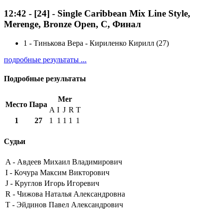
12:42
-
[24]
- Single Caribbean Mix Line Style,
Merenge, Bronze Open, C, Финал
1
-
Тинькова Вера - Кириленко Кирилл (27)
подробные результаты ...
Подробные результаты
Mer
Место
Пара
A
I
J
R
T
1
27
1
1
1
1
1
Судьи
A -
Авдеев Михаил Владимирович
I -
Кочура Максим Викторович
J -
Круглов Игорь Игоревич
R -
Чижова Наталья Александровна
T -
Эйдинов Павел Александрович