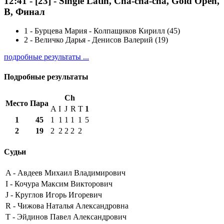
12:41
-
[23]
- Single Latin, Cha-cha-cha, Gold Open,
B, Финал
1
-
Бурцева Мария - Колпащиков Кирилл (45)
2
-
Величко Дарья - Денисов Валерий (19)
подробные результаты ...
Подробные результаты
Ch
Место
Пара
A
I
J
R
T
1
1
45
1
1
1
1
1
5
2
19
2
2
2
2
2
Судьи
A -
Авдеев Михаил Владимирович
I -
Кочура Максим Викторович
J -
Круглов Игорь Игоревич
R -
Чижова Наталья Александровна
T -
Эйдинов Павел Александрович