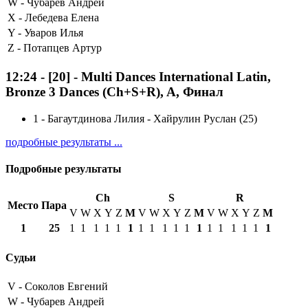
W -
Чубарев Андрей
X -
Лебедева Елена
Y -
Уваров Илья
Z -
Потапцев Артур
12:24
-
[20]
- Multi Dances International Latin,
Bronze 3 Dances (Ch+S+R), A, Финал
1
-
Багаутдинова Лилия - Хайрулин Руслан (25)
подробные результаты ...
Подробные результаты
Ch
S
R
Место
Пара
V
W
X
Y
Z
М
V
W
X
Y
Z
М
V
W
X
Y
Z
М
1
25
1
1
1
1
1
1
1
1
1
1
1
1
1
1
1
1
1
1
Судьи
V -
Соколов Евгений
W -
Чубарев Андрей