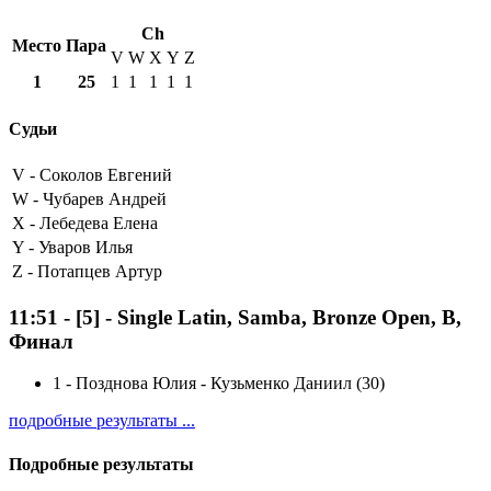
Ch
Место
Пара
V
W
X
Y
Z
1
25
1
1
1
1
1
Судьи
V -
Соколов Евгений
W -
Чубарев Андрей
X -
Лебедева Елена
Y -
Уваров Илья
Z -
Потапцев Артур
11:51
-
[5]
- Single Latin, Samba, Bronze Open, B,
Финал
1
-
Позднова Юлия - Кузьменко Даниил (30)
подробные результаты ...
Подробные результаты