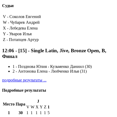
Судьи
V -
Соколов Евгений
W -
Чубарев Андрей
X -
Лебедева Елена
Y -
Уваров Илья
Z -
Потапцев Артур
12:06
-
[15]
- Single Latin, Jive, Bronze Open, B,
Финал
1
-
Позднова Юлия - Кузьменко Даниил (30)
2
-
Антонова Елена - Любченко Илья (31)
подробные результаты ...
Подробные результаты
J
Место
Пара
V
W
X
Y
Z
1
1
30
1
1
1
1
1
5