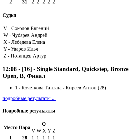
2
31
2
2
2
2
2
Судьи
V -
Соколов Евгений
W -
Чубарев Андрей
X -
Лебедева Елена
Y -
Уваров Илья
Z -
Потапцев Артур
12:08
-
[16]
- Single Standard, Quickstep, Bronze
Open, B, Финал
1
-
Кочеткова Татьяна - Киреев Антон (28)
подробные результаты ...
Подробные результаты
Q
Место
Пара
V
W
X
Y
Z
1
28
1
1
1
1
1