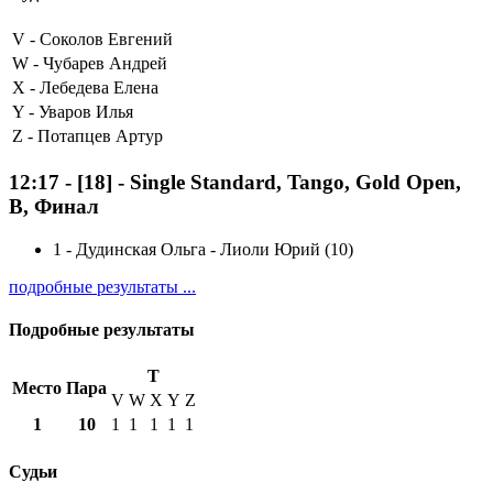
V -
Соколов Евгений
W -
Чубарев Андрей
X -
Лебедева Елена
Y -
Уваров Илья
Z -
Потапцев Артур
12:17
-
[18]
- Single Standard, Tango, Gold Open,
B, Финал
1
-
Дудинская Ольга - Лиоли Юрий (10)
подробные результаты ...
Подробные результаты
T
Место
Пара
V
W
X
Y
Z
1
10
1
1
1
1
1
Судьи