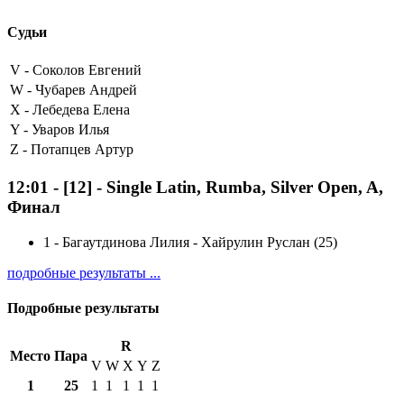
Судьи
V -
Соколов Евгений
W -
Чубарев Андрей
X -
Лебедева Елена
Y -
Уваров Илья
Z -
Потапцев Артур
12:01
-
[12]
- Single Latin, Rumba, Silver Open, A,
Финал
1
-
Багаутдинова Лилия - Хайрулин Руслан (25)
подробные результаты ...
Подробные результаты
R
Место
Пара
V
W
X
Y
Z
1
25
1
1
1
1
1