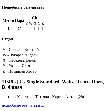
Подробные результаты
Ch
Место
Пара
V
W
X
Y
Z
1
25
1
1
1
1
1
Судьи
V -
Соколов Евгений
W -
Чубарев Андрей
X -
Лебедева Елена
Y -
Уваров Илья
Z -
Потапцев Артур
11:48
-
[3]
- Single Standard, Waltz, Bronze Open,
B, Финал
1
-
Кочеткова Татьяна - Киреев Антон (28)
подробные результаты ...