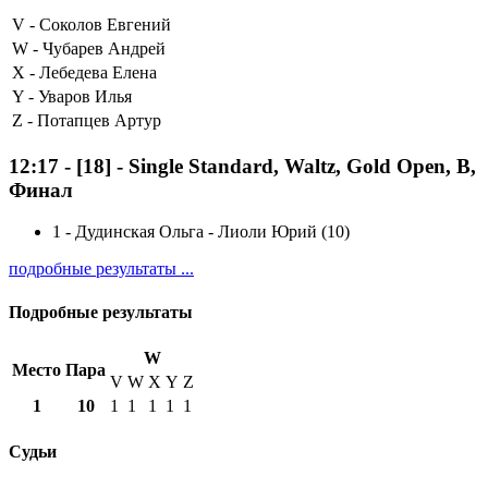
V -
Соколов Евгений
W -
Чубарев Андрей
X -
Лебедева Елена
Y -
Уваров Илья
Z -
Потапцев Артур
12:17
-
[18]
- Single Standard, Waltz, Gold Open, B,
Финал
1
-
Дудинская Ольга - Лиоли Юрий (10)
подробные результаты ...
Подробные результаты
W
Место
Пара
V
W
X
Y
Z
1
10
1
1
1
1
1
Судьи