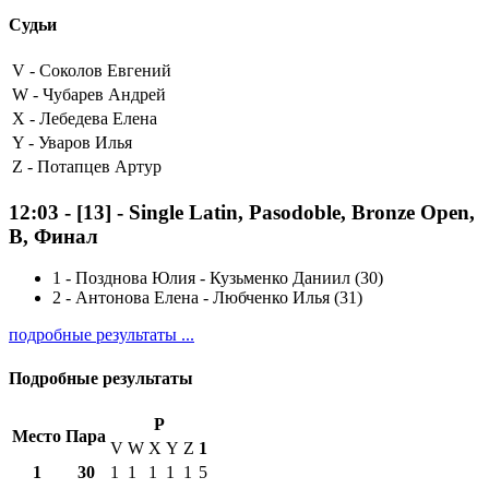
Судьи
V -
Соколов Евгений
W -
Чубарев Андрей
X -
Лебедева Елена
Y -
Уваров Илья
Z -
Потапцев Артур
12:03
-
[13]
- Single Latin, Pasodoble, Bronze Open,
B, Финал
1
-
Позднова Юлия - Кузьменко Даниил (30)
2
-
Антонова Елена - Любченко Илья (31)
подробные результаты ...
Подробные результаты
P
Место
Пара
V
W
X
Y
Z
1
1
30
1
1
1
1
1
5