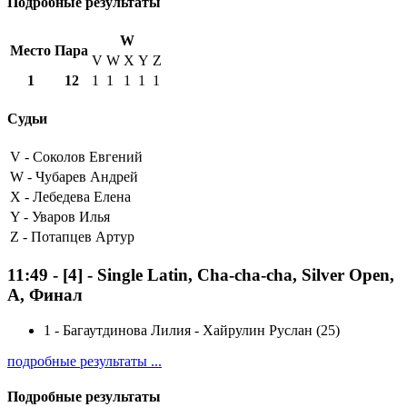
Подробные результаты
W
Место
Пара
V
W
X
Y
Z
1
12
1
1
1
1
1
Судьи
V -
Соколов Евгений
W -
Чубарев Андрей
X -
Лебедева Елена
Y -
Уваров Илья
Z -
Потапцев Артур
11:49
-
[4]
- Single Latin, Cha-cha-cha, Silver Open,
A, Финал
1
-
Багаутдинова Лилия - Хайрулин Руслан (25)
подробные результаты ...
Подробные результаты