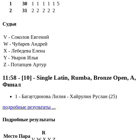
1
30
1
1
1
1
1
5
2
31
2
2
2
2
2
Судьи
V -
Соколов Евгений
W -
Чубарев Андрей
X -
Лебедева Елена
Y -
Уваров Илья
Z -
Потапцев Артур
11:58
-
[10]
- Single Latin, Rumba, Bronze Open, A,
Финал
1
-
Багаутдинова Лилия - Хайрулин Руслан (25)
подробные результаты ...
Подробные результаты
R
Место
Пара
V
W
X
Y
Z