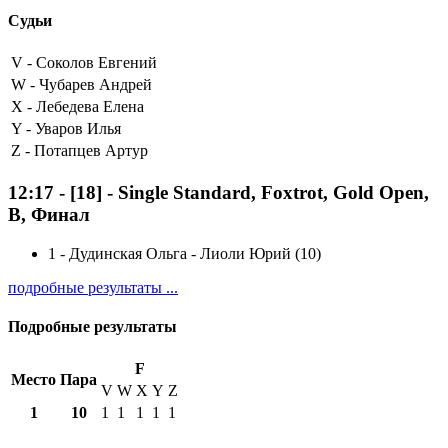
Судьи
V -
Соколов Евгений
W -
Чубарев Андрей
X -
Лебедева Елена
Y -
Уваров Илья
Z -
Потапцев Артур
12:17
-
[18]
- Single Standard, Foxtrot, Gold Open,
B, Финал
1
-
Дудинская Ольга - Лиоли Юрий (10)
подробные результаты ...
Подробные результаты
F
Место
Пара
V
W
X
Y
Z
1
10
1
1
1
1
1