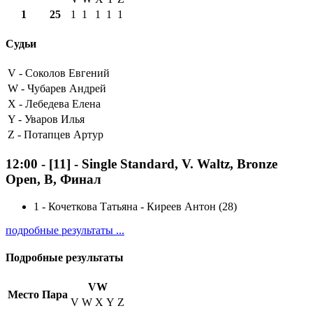
1
25
1
1
1
1
1
Судьи
V -
Соколов Евгений
W -
Чубарев Андрей
X -
Лебедева Елена
Y -
Уваров Илья
Z -
Потапцев Артур
12:00
-
[11]
- Single Standard, V. Waltz, Bronze
Open, B, Финал
1
-
Кочеткова Татьяна - Киреев Антон (28)
подробные результаты ...
Подробные результаты
VW
Место
Пара
V
W
X
Y
Z