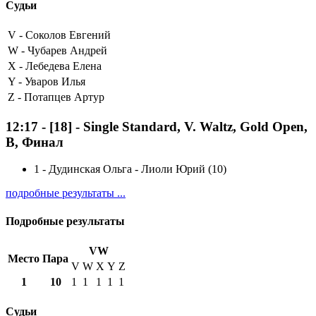
Судьи
V -
Соколов Евгений
W -
Чубарев Андрей
X -
Лебедева Елена
Y -
Уваров Илья
Z -
Потапцев Артур
12:17
-
[18]
- Single Standard, V. Waltz, Gold Open,
B, Финал
1
-
Дудинская Ольга - Лиоли Юрий (10)
подробные результаты ...
Подробные результаты
VW
Место
Пара
V
W
X
Y
Z
1
10
1
1
1
1
1
Судьи