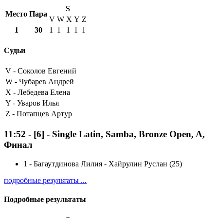
S
Место
Пара
V
W
X
Y
Z
1
30
1
1
1
1
1
Судьи
V -
Соколов Евгений
W -
Чубарев Андрей
X -
Лебедева Елена
Y -
Уваров Илья
Z -
Потапцев Артур
11:52
-
[6]
- Single Latin, Samba, Bronze Open, A,
Финал
1
-
Багаутдинова Лилия - Хайрулин Руслан (25)
подробные результаты ...
Подробные результаты