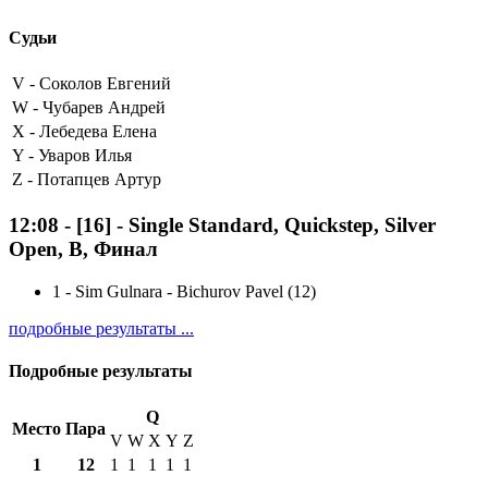
Судьи
V -
Соколов Евгений
W -
Чубарев Андрей
X -
Лебедева Елена
Y -
Уваров Илья
Z -
Потапцев Артур
12:08
-
[16]
- Single Standard, Quickstep, Silver
Open, B, Финал
1
-
Sim Gulnara - Bichurov Pavel (12)
подробные результаты ...
Подробные результаты
Q
Место
Пара
V
W
X
Y
Z
1
12
1
1
1
1
1