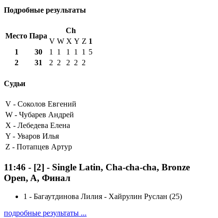
Подробные результаты
Ch
Место
Пара
V
W
X
Y
Z
1
1
30
1
1
1
1
1
5
2
31
2
2
2
2
2
Судьи
V -
Соколов Евгений
W -
Чубарев Андрей
X -
Лебедева Елена
Y -
Уваров Илья
Z -
Потапцев Артур
11:46
-
[2]
- Single Latin, Cha-cha-cha, Bronze
Open, A, Финал
1
-
Багаутдинова Лилия - Хайрулин Руслан (25)
подробные результаты ...