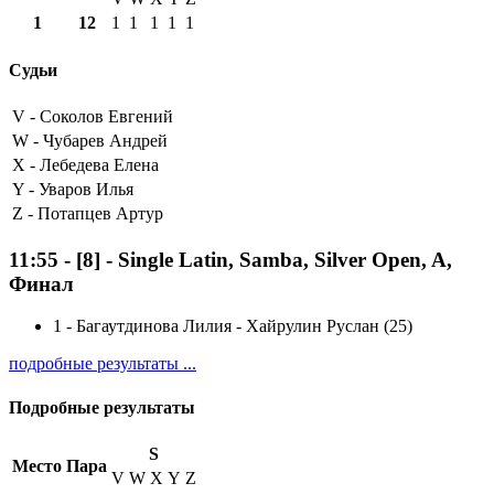
1
12
1
1
1
1
1
Судьи
V -
Соколов Евгений
W -
Чубарев Андрей
X -
Лебедева Елена
Y -
Уваров Илья
Z -
Потапцев Артур
11:55
-
[8]
- Single Latin, Samba, Silver Open, A,
Финал
1
-
Багаутдинова Лилия - Хайрулин Руслан (25)
подробные результаты ...
Подробные результаты
S
Место
Пара
V
W
X
Y
Z