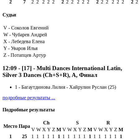
2
7
2
2
2
2
2
2
2
2
2
2
2
2
2
2
2
2
2
2
2
Судьи
V -
Соколов Евгений
W -
Чубарев Андрей
X -
Лебедева Елена
Y -
Уваров Илья
Z -
Потапцев Артур
12:09
-
[17]
- Multi Dances International Latin,
Silver 3 Dances (Ch+S+R), A, Финал
1
-
Багаутдинова Лилия - Хайрулин Руслан (25)
подробные результаты ...
Подробные результаты
Ch
S
R
Место
Пара
V
W
X
Y
Z
М
V
W
X
Y
Z
М
V
W
X
Y
Z
М
1
25
1
1
1
1
1
1
1
1
1
1
1
1
1
1
1
1
1
1