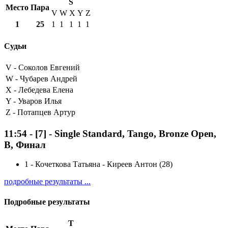
S
Место
Пара
V
W
X
Y
Z
1
25
1
1
1
1
1
Судьи
V -
Соколов Евгений
W -
Чубарев Андрей
X -
Лебедева Елена
Y -
Уваров Илья
Z -
Потапцев Артур
11:54
-
[7]
- Single Standard, Tango, Bronze Open,
B, Финал
1
-
Кочеткова Татьяна - Киреев Антон (28)
подробные результаты ...
Подробные результаты
T