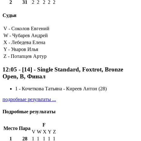
2
31
2
2
2
2
2
Судьи
V -
Соколов Евгений
W -
Чубарев Андрей
X -
Лебедева Елена
Y -
Уваров Илья
Z -
Потапцев Артур
12:05
-
[14]
- Single Standard, Foxtrot, Bronze
Open, B, Финал
1
-
Кочеткова Татьяна - Киреев Антон (28)
подробные результаты ...
Подробные результаты
F
Место
Пара
V
W
X
Y
Z
1
28
1
1
1
1
1