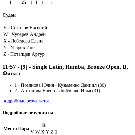
1
25
1
1
1
1
1
Судьи
V -
Соколов Евгений
W -
Чубарев Андрей
X -
Лебедева Елена
Y -
Уваров Илья
Z -
Потапцев Артур
11:57
-
[9]
- Single Latin, Rumba, Bronze Open, B,
Финал
1
-
Позднова Юлия - Кузьменко Даниил (30)
2
-
Антонова Елена - Любченко Илья (31)
подробные результаты ...
Подробные результаты
R
Место
Пара
V
W
X
Y
Z
1