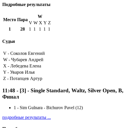
Подробные результаты
W
Место
Пара
V
W
X
Y
Z
1
28
1
1
1
1
1
Судьи
V -
Соколов Евгений
W -
Чубарев Андрей
X -
Лебедева Елена
Y -
Уваров Илья
Z -
Потапцев Артур
11:48
-
[3]
- Single Standard, Waltz, Silver Open, B,
Финал
1
-
Sim Gulnara - Bichurov Pavel (12)
подробные результаты ...