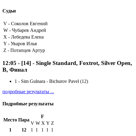
Судьи
V -
Соколов Евгений
W -
Чубарев Андрей
X -
Лебедева Елена
Y -
Уваров Илья
Z -
Потапцев Артур
12:05
-
[14]
- Single Standard, Foxtrot, Silver Open,
B, Финал
1
-
Sim Gulnara - Bichurov Pavel (12)
подробные результаты ...
Подробные результаты
F
Место
Пара
V
W
X
Y
Z
1
12
1
1
1
1
1