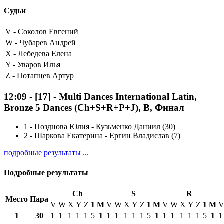
Судьи
V -
Соколов Евгений
W -
Чубарев Андрей
X -
Лебедева Елена
Y -
Уваров Илья
Z -
Потапцев Артур
12:09
-
[17]
- Multi Dances International Latin,
Bronze 5 Dances (Ch+S+R+P+J), B, Финал
1
-
Позднова Юлия - Кузьменко Даниил (30)
2
-
Шаркова Екатерина - Ергин Владислав (7)
подробные результаты ...
Подробные результаты
Ch
S
R
Место
Пара
V
W
X
Y
Z
1
М
V
W
X
Y
Z
1
М
V
W
X
Y
Z
1
М
1
30
1
1
1
1
1
5
1
1
1
1
1
1
5
1
1
1
1
1
1
5
1
1