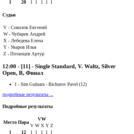
1
28
1
1
1
1
1
Судьи
V -
Соколов Евгений
W -
Чубарев Андрей
X -
Лебедева Елена
Y -
Уваров Илья
Z -
Потапцев Артур
12:00
-
[11]
- Single Standard, V. Waltz, Silver
Open, B, Финал
1
-
Sim Gulnara - Bichurov Pavel (12)
подробные результаты ...
Подробные результаты
VW
Место
Пара
V
W
X
Y
Z
1
12
1
1
1
1
1