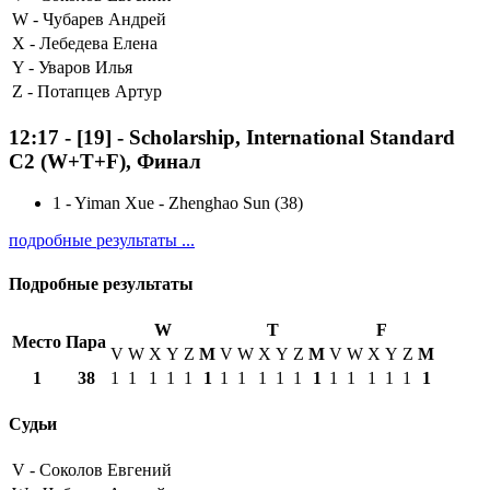
W -
Чубарев Андрей
X -
Лебедева Елена
Y -
Уваров Илья
Z -
Потапцев Артур
12:17
-
[19]
- Scholarship, International Standard
C2 (W+T+F), Финал
1
-
Yiman Xue - Zhenghao Sun (38)
подробные результаты ...
Подробные результаты
W
T
F
Место
Пара
V
W
X
Y
Z
М
V
W
X
Y
Z
М
V
W
X
Y
Z
М
1
38
1
1
1
1
1
1
1
1
1
1
1
1
1
1
1
1
1
1
Судьи
V -
Соколов Евгений