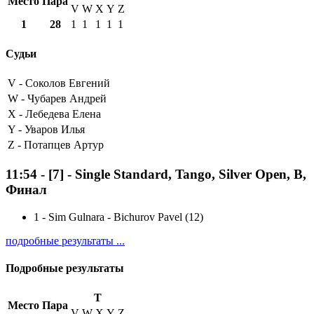
Место
Пара
V
W
X
Y
Z
1
28
1
1
1
1
1
Судьи
V -
Соколов Евгений
W -
Чубарев Андрей
X -
Лебедева Елена
Y -
Уваров Илья
Z -
Потапцев Артур
11:54
-
[7]
- Single Standard, Tango, Silver Open, B,
Финал
1
-
Sim Gulnara - Bichurov Pavel (12)
подробные результаты ...
Подробные результаты
T
Место
Пара
V
W
X
Y
Z