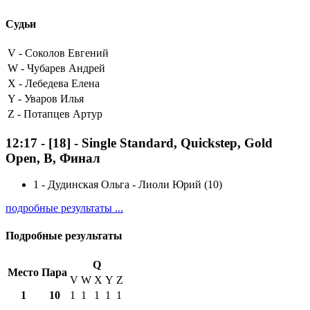
Судьи
V -
Соколов Евгений
W -
Чубарев Андрей
X -
Лебедева Елена
Y -
Уваров Илья
Z -
Потапцев Артур
12:17
-
[18]
- Single Standard, Quickstep, Gold
Open, B, Финал
1
-
Дудинская Ольга - Лиоли Юрий (10)
подробные результаты ...
Подробные результаты
Q
Место
Пара
V
W
X
Y
Z
1
10
1
1
1
1
1