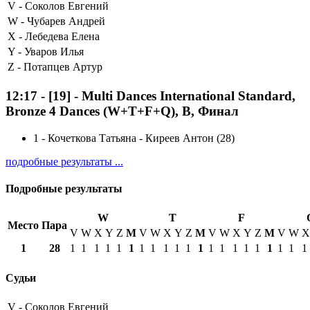
V -
Соколов Евгений
W -
Чубарев Андрей
X -
Лебедева Елена
Y -
Уваров Илья
Z -
Потапцев Артур
12:17
-
[19]
- Multi Dances International Standard,
Bronze 4 Dances (W+T+F+Q), B, Финал
1
-
Кочеткова Татьяна - Киреев Антон (28)
подробные результаты ...
Подробные результаты
W
T
F
Место
Пара
V
W
X
Y
Z
М
V
W
X
Y
Z
М
V
W
X
Y
Z
М
V
W
X
1
28
1
1
1
1
1
1
1
1
1
1
1
1
1
1
1
1
1
1
1
1
1
Судьи
V -
Соколов Евгений