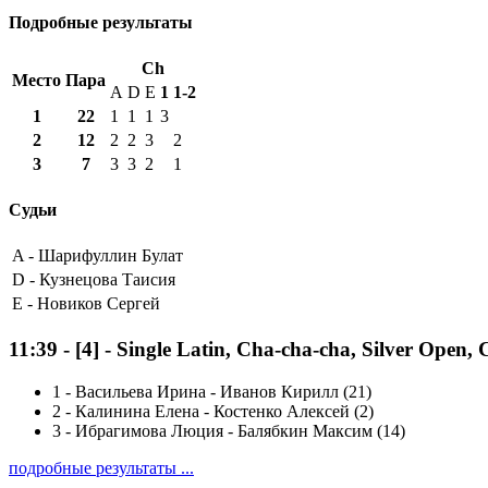
Подробные результаты
Ch
Место
Пара
A
D
E
1
1-2
1
22
1
1
1
3
2
12
2
2
3
2
3
7
3
3
2
1
Судьи
A -
Шарифуллин Булат
D -
Кузнецова Таисия
E -
Новиков Сергей
11:39
-
[4]
- Single Latin, Cha-cha-cha, Silver Open,
1
-
Васильева Ирина - Иванов Кирилл (21)
2
-
Калинина Елена - Костенко Алексей (2)
3
-
Ибрагимова Люция - Балябкин Максим (14)
подробные результаты ...