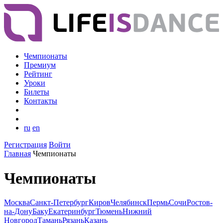
Чемпионаты
Премиум
Рейтинг
Уроки
Билеты
Контакты
ru
en
Регистрация
Войти
Главная
Чемпионаты
Чемпионаты
Москва
Санкт-Петербург
Киров
Челябинск
Пермь
Сочи
Ростов-
на-Дону
Баку
Екатеринбург
Тюмень
Нижний
Новгород
Тамань
Рязань
Казань