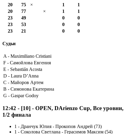
20
75
×
1
1
20
77
×
1
1
23
49
0
0
23
53
0
0
23
21
0
0
Судьи
A -
Maximiliano Cristiani
F -
Самойлова Евгения
E -
Sebastián Acosta
D -
Laura D’Anna
C -
Майоров Артем
B -
Симонова Екатерина
G -
Gaspar Godoy
12:42
-
[10]
- OPEN, DArienzo Cup, Все уровни,
1/2 финала
1
-
Дранчук Юлия - Прокопов Андрей (73)
1
-
Соколова Светлана - Герасимов Максим (54)