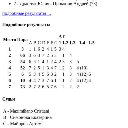
7
-
Дранчук Юлия - Прокопов Андрей (73)
подробные результаты ...
Подробные результаты
AT
Место
Пара
A
B
C
D
E
F
G
1
1-2
1-3
1-4
1-5
1
3
1
1
6
2
4
1
5
3
4
2
66
3
6
3
7
2
5
3
1
4
3
54
6
5
1
4
1
2
4
2
3
3
5
4
52
7
2
5
1
3
4
7
1
2
3
4 (10)
5
6
5
3
4
5
6
3
2
1
3
4 (12)
6
6
10
4
4
7
3
7
6
1
1
1
2
4 (12)
4
7
73
2
7
2
6
5
7
6
2
2
2
Судьи
A -
Maximiliano Cristiani
B -
Симонова Екатерина
C -
Майоров Артем