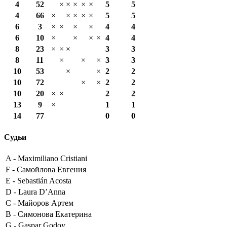
4
52
×
×
×
×
×
5
5
4
66
×
×
×
×
×
5
5
6
3
×
×
×
×
4
4
6
10
×
×
×
×
4
4
8
23
×
×
×
3
3
8
11
×
×
×
3
3
10
53
×
×
2
2
10
72
×
×
2
2
10
20
×
×
2
2
13
9
×
1
1
14
77
0
0
Судьи
A -
Maximiliano Cristiani
F -
Самойлова Евгения
E -
Sebastián Acosta
D -
Laura D’Anna
C -
Майоров Артем
B -
Симонова Екатерина
G -
Gaspar Godoy