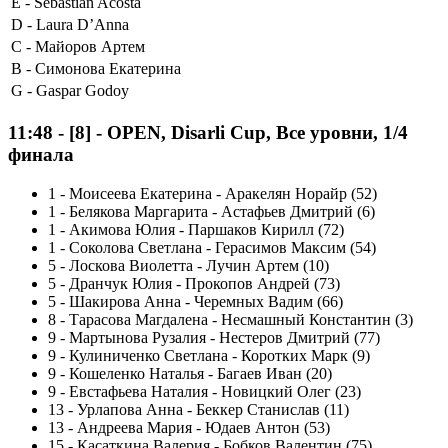
E -
Sebastián Acosta
D -
Laura D’Anna
C -
Майоров Артем
B -
Симонова Екатерина
G -
Gaspar Godoy
11:48
-
[8]
- OPEN, Disarli Cup, Все уровни, 1/4
финала
1
-
Моисеева Екатерина - Аракелян Норайр (52)
1
-
Белякова Маргарита - Астафьев Дмитрий (6)
1
-
Акимова Юлия - Паршаков Кирилл (72)
1
-
Соколова Светлана - Герасимов Максим (54)
5
-
Лоскова Виолетта - Лучин Артем (10)
5
-
Дранчук Юлия - Прокопов Андрей (73)
5
-
Шакирова Анна - Черемных Вадим (66)
8
-
Тарасова Магдалена - Несмашный Константин (3)
9
-
Мартынова Рузалия - Нестеров Дмитрий (77)
9
-
Кулиниченко Светлана - Коротких Марк (9)
9
-
Кошеленко Наталья - Багаев Иван (20)
9
-
Евстафьева Наталия - Новицкий Олег (23)
13
-
Урлапова Анна - Беккер Станислав (11)
13
-
Андреева Мария - Юдаев Антон (53)
15
-
Касаткина Валерия - Бобков Валентин (75)