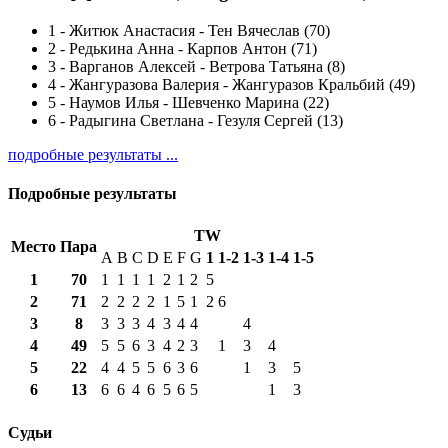
1
-
Житюк Анастасия - Тен Вячеслав (70)
2
-
Редькина Анна - Карпов Антон (71)
3
-
Варганов Алексей - Ветрова Татьяна (8)
4
-
Жангуразова Валерия - Жангуразов Кральбий (49)
5
-
Наумов Илья - Шевченко Марина (22)
6
-
Радыгина Светлана - Гезуля Сергей (13)
подробные результаты ...
Подробные результаты
TW
Место
Пара
A
B
C
D
E
F
G
1
1-2
1-3
1-4
1-5
1
70
1
1
1
1
2
1
2
5
2
71
2
2
2
2
1
5
1
2
6
3
8
3
3
3
4
3
4
4
4
4
49
5
5
6
3
4
2
3
1
3
4
5
22
4
4
5
5
6
3
6
1
3
5
6
13
6
6
4
6
5
6
5
1
3
Судьи