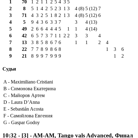
1
70
1
2
1
1
2
5
4
3
5
2
8
5
1
4
2
5
2
3
1
3
4 (8)
5 (12)
7
3
71
4
3
2
5
1
8
2
1
3
4 (8)
5 (12)
6
4
5
9
4
3
6
3
3
7
3
4 (13)
5
49
2
6
6
4
4
4
5
1
1
4 (14)
6
42
6
5
7
3
7
1
1
2
2
3
3
4
7
13
3
8
5
8
6
7
6
1
1
2
4
8
22
7
7
8
9
8
6
8
1
3
6
9
21
8
9
9
7
9
9
9
1
2
Судьи
A -
Maximiliano Cristiani
B -
Симонова Екатерина
C -
Майоров Артем
D -
Laura D’Anna
E -
Sebastián Acosta
F -
Самойлова Евгения
G -
Gaspar Godoy
10:32
-
[3]
- AM-AM, Tango vals Advanced, Финал