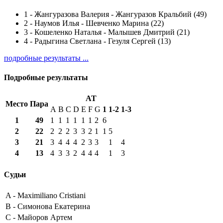
1
-
Жангуразова Валерия - Жангуразов Кральбий (49)
2
-
Наумов Илья - Шевченко Марина (22)
3
-
Кошеленко Наталья - Малышев Дмитрий (21)
4
-
Радыгина Светлана - Гезуля Сергей (13)
подробные результаты ...
Подробные результаты
AT
Место
Пара
A
B
C
D
E
F
G
1
1-2
1-3
1
49
1
1
1
1
1
1
2
6
2
22
2
2
2
3
3
2
1
1
5
3
21
3
4
4
4
2
3
3
1
4
4
13
4
3
3
2
4
4
4
1
3
Судьи
A -
Maximiliano Cristiani
B -
Симонова Екатерина
C -
Майоров Артем