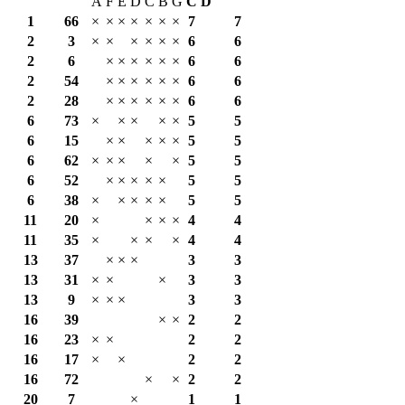
A
F
E
D
C
B
G
С
D
1
66
×
×
×
×
×
×
×
7
7
2
3
×
×
×
×
×
×
6
6
2
6
×
×
×
×
×
×
6
6
2
54
×
×
×
×
×
×
6
6
2
28
×
×
×
×
×
×
6
6
6
73
×
×
×
×
×
5
5
6
15
×
×
×
×
×
5
5
6
62
×
×
×
×
×
5
5
6
52
×
×
×
×
×
5
5
6
38
×
×
×
×
×
5
5
11
20
×
×
×
×
4
4
11
35
×
×
×
×
4
4
13
37
×
×
×
3
3
13
31
×
×
×
3
3
13
9
×
×
×
3
3
16
39
×
×
2
2
16
23
×
×
2
2
16
17
×
×
2
2
16
72
×
×
2
2
20
7
×
1
1