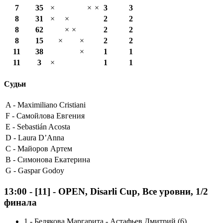
7
35
×
×
×
3
3
8
31
×
×
2
2
8
62
×
×
2
2
8
15
×
×
2
2
11
38
×
1
1
11
3
×
1
1
Судьи
A -
Maximiliano Cristiani
F -
Самойлова Евгения
E -
Sebastián Acosta
D -
Laura D’Anna
C -
Майоров Артем
B -
Симонова Екатерина
G -
Gaspar Godoy
13:00
-
[11]
- OPEN, Disarli Cup, Все уровни, 1/2
финала
1
-
Белякова Маргарита - Астафьев Дмитрий (6)