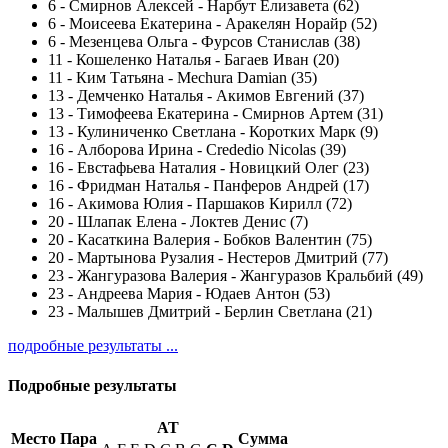
6
-
Смирнов Алексей - Нарбут Елизавета (62)
6
-
Моисеева Екатерина - Аракелян Норайр (52)
6
-
Мезенцева Ольга - Фурсов Станислав (38)
11
-
Кошеленко Наталья - Багаев Иван (20)
11
-
Ким Татьяна - Mechura Damian (35)
13
-
Демченко Наталья - Акимов Евгений (37)
13
-
Тимофеева Екатерина - Смирнов Артем (31)
13
-
Кулиниченко Светлана - Коротких Марк (9)
16
-
Алборова Ирина - Crededio Nicolas (39)
16
-
Евстафьева Наталия - Новицкий Олег (23)
16
-
Фридман Наталья - Панферов Андрей (17)
16
-
Акимова Юлия - Паршаков Кирилл (72)
20
-
Шлапак Елена - Локтев Денис (7)
20
-
Касаткина Валерия - Бобков Валентин (75)
20
-
Мартынова Рузалия - Нестеров Дмитрий (77)
23
-
Жангуразова Валерия - Жангуразов Кральбий (49)
23
-
Андреева Мария - Юдаев Антон (53)
23
-
Малышев Дмитрий - Берлин Светлана (21)
подробные результаты ...
Подробные результаты
AT
Место
Пара
Сумма