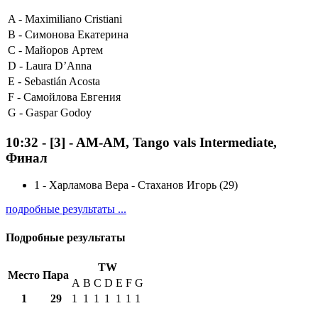
A -
Maximiliano Cristiani
B -
Симонова Екатерина
C -
Майоров Артем
D -
Laura D’Anna
E -
Sebastián Acosta
F -
Самойлова Евгения
G -
Gaspar Godoy
10:32
-
[3]
- AM-AM, Tango vals Intermediate,
Финал
1
-
Харламова Вера - Стаханов Игорь (29)
подробные результаты ...
Подробные результаты
TW
Место
Пара
A
B
C
D
E
F
G
1
29
1
1
1
1
1
1
1