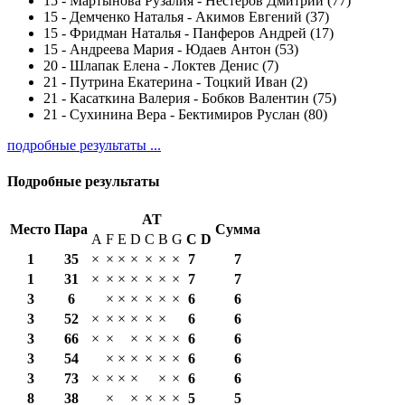
15
-
Мартынова Рузалия - Нестеров Дмитрий (77)
15
-
Демченко Наталья - Акимов Евгений (37)
15
-
Фридман Наталья - Панферов Андрей (17)
15
-
Андреева Мария - Юдаев Антон (53)
20
-
Шлапак Елена - Локтев Денис (7)
21
-
Путрина Екатерина - Тоцкий Иван (2)
21
-
Касаткина Валерия - Бобков Валентин (75)
21
-
Сухинина Вера - Бектимиров Руслан (80)
подробные результаты ...
Подробные результаты
AT
Место
Пара
Сумма
A
F
E
D
C
B
G
С
D
1
35
×
×
×
×
×
×
×
7
7
1
31
×
×
×
×
×
×
×
7
7
3
6
×
×
×
×
×
×
6
6
3
52
×
×
×
×
×
×
6
6
3
66
×
×
×
×
×
×
6
6
3
54
×
×
×
×
×
×
6
6
3
73
×
×
×
×
×
×
6
6
8
38
×
×
×
×
×
5
5