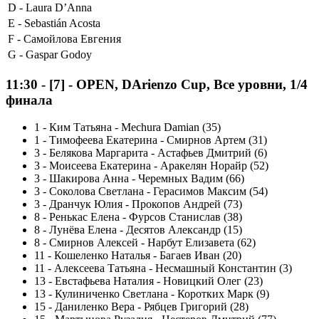
D -
Laura D’Anna
E -
Sebastián Acosta
F -
Самойлова Евгения
G -
Gaspar Godoy
11:30
-
[7]
- OPEN, DArienzo Cup, Все уровни, 1/4
финала
1
-
Ким Татьяна - Mechura Damian (35)
1
-
Тимофеева Екатерина - Смирнов Артем (31)
3
-
Белякова Маргарита - Астафьев Дмитрий (6)
3
-
Моисеева Екатерина - Аракелян Норайр (52)
3
-
Шакирова Анна - Черемных Вадим (66)
3
-
Соколова Светлана - Герасимов Максим (54)
3
-
Дранчук Юлия - Прокопов Андрей (73)
8
-
Ренькас Елена - Фурсов Станислав (38)
8
-
Лунёва Елена - Десятов Александр (15)
8
-
Смирнов Алексей - Нарбут Елизавета (62)
11
-
Кошеленко Наталья - Багаев Иван (20)
11
-
Алексеева Татьяна - Несмашный Константин (3)
13
-
Евстафьева Наталия - Новицкий Олег (23)
13
-
Кулиниченко Светлана - Коротких Марк (9)
15
-
Даниленко Вера - Рябцев Григорий (28)