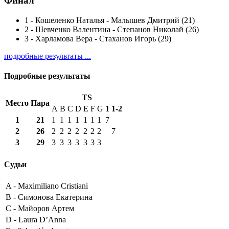
Финал
1
-
Кошеленко Наталья - Малышев Дмитрий (21)
2
-
Шевченко Валентина - Степанов Николай (26)
3
-
Харламова Вера - Стаханов Игорь (29)
подробные результаты ...
Подробные результаты
TS
Место
Пара
A
B
C
D
E
F
G
1
1-2
1
21
1
1
1
1
1
1
1
7
2
26
2
2
2
2
2
2
2
7
3
29
3
3
3
3
3
3
3
Судьи
A -
Maximiliano Cristiani
B -
Симонова Екатерина
C -
Майоров Артем
D -
Laura D’Anna