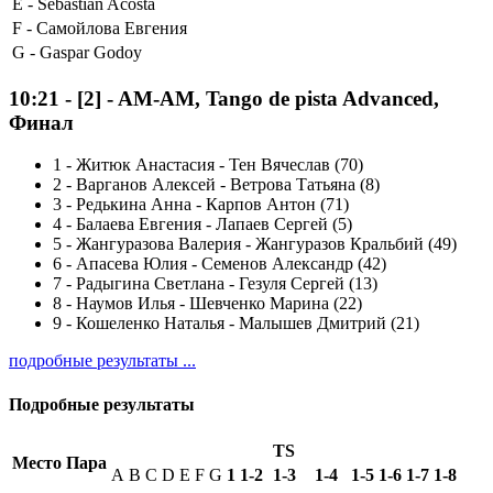
E -
Sebastián Acosta
F -
Самойлова Евгения
G -
Gaspar Godoy
10:21
-
[2]
- AM-AM, Tango de pista Advanced,
Финал
1
-
Житюк Анастасия - Тен Вячеслав (70)
2
-
Варганов Алексей - Ветрова Татьяна (8)
3
-
Редькина Анна - Карпов Антон (71)
4
-
Балаева Евгения - Лапаев Сергей (5)
5
-
Жангуразова Валерия - Жангуразов Кральбий (49)
6
-
Апасева Юлия - Семенов Александр (42)
7
-
Радыгина Светлана - Гезуля Сергей (13)
8
-
Наумов Илья - Шевченко Марина (22)
9
-
Кошеленко Наталья - Малышев Дмитрий (21)
подробные результаты ...
Подробные результаты
TS
Место
Пара
A
B
C
D
E
F
G
1
1-2
1-3
1-4
1-5
1-6
1-7
1-8