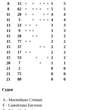
8
15
×
×
×
×
×
5
5
8
62
×
×
×
×
×
5
5
11
20
×
×
×
×
4
4
11
3
×
×
×
×
4
4
13
23
×
×
×
3
3
13
9
×
×
×
3
3
15
28
×
×
2
2
15
77
×
×
2
2
15
37
×
×
2
2
15
17
×
×
2
2
15
53
×
×
2
2
20
7
×
1
1
21
2
0
0
21
75
0
0
21
80
0
0
Судьи
A -
Maximiliano Cristiani
F -
Самойлова Евгения