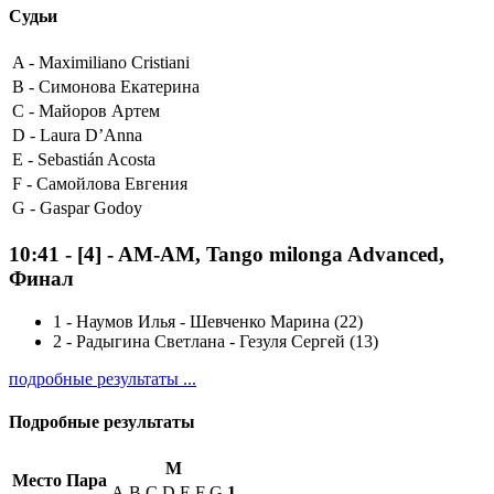
Судьи
A -
Maximiliano Cristiani
B -
Симонова Екатерина
C -
Майоров Артем
D -
Laura D’Anna
E -
Sebastián Acosta
F -
Самойлова Евгения
G -
Gaspar Godoy
10:41
-
[4]
- AM-AM, Tango milonga Advanced,
Финал
1
-
Наумов Илья - Шевченко Марина (22)
2
-
Радыгина Светлана - Гезуля Сергей (13)
подробные результаты ...
Подробные результаты
M
Место
Пара
A
B
C
D
E
F
G
1