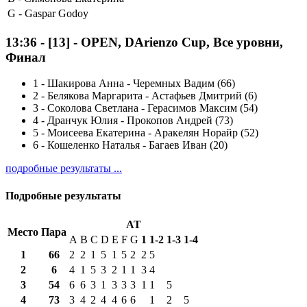
G -
Gaspar Godoy
13:36
-
[13]
- OPEN, DArienzo Cup, Все уровни,
Финал
1
-
Шакирова Анна - Черемных Вадим (66)
2
-
Белякова Маргарита - Астафьев Дмитрий (6)
3
-
Соколова Светлана - Герасимов Максим (54)
4
-
Дранчук Юлия - Прокопов Андрей (73)
5
-
Моисеева Екатерина - Аракелян Норайр (52)
6
-
Кошеленко Наталья - Багаев Иван (20)
подробные результаты ...
Подробные результаты
AT
Место
Пара
A
B
C
D
E
F
G
1
1-2
1-3
1-4
1
66
2
2
1
5
1
5
2
2
5
2
6
4
1
5
3
2
1
1
3
4
3
54
6
6
3
1
3
3
3
1
1
5
4
73
3
4
2
4
4
6
6
1
2
5