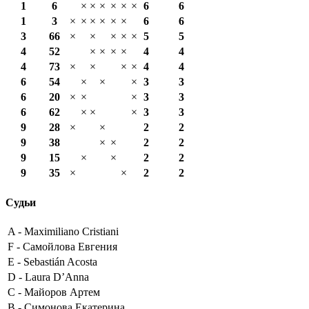
1
6
×
×
×
×
×
×
6
6
1
3
×
×
×
×
×
×
6
6
3
66
×
×
×
×
×
5
5
4
52
×
×
×
×
4
4
4
73
×
×
×
×
4
4
6
54
×
×
×
3
3
6
20
×
×
×
3
3
6
62
×
×
×
3
3
9
28
×
×
2
2
9
38
×
×
2
2
9
15
×
×
2
2
9
35
×
×
2
2
Судьи
A -
Maximiliano Cristiani
F -
Самойлова Евгения
E -
Sebastián Acosta
D -
Laura D’Anna
C -
Майоров Артем
B -
Симонова Екатерина