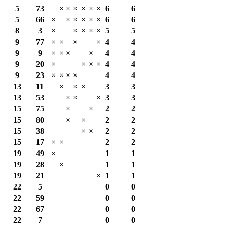
5
73
×
×
×
×
×
×
6
6
5
66
×
×
×
×
×
×
6
6
8
3
×
×
×
×
×
5
5
9
77
×
×
×
×
4
4
9
9
×
×
×
×
4
4
9
20
×
×
×
×
4
4
9
23
×
×
×
×
4
4
13
11
×
×
×
3
3
13
53
×
×
×
3
3
15
75
×
×
2
2
15
80
×
×
2
2
15
38
×
×
2
2
15
17
×
×
2
2
19
49
×
1
1
19
28
×
1
1
19
21
×
1
1
22
5
0
0
22
59
0
0
22
67
0
0
22
7
0
0