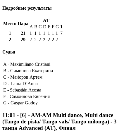
Подробные результаты
AT
Место
Пара
A
B
C
D
E
F
G
1
1
21
1
1
1
1
1
1
1
7
2
29
2
2
2
2
2
2
2
Судьи
A -
Maximiliano Cristiani
B -
Симонова Екатерина
C -
Майоров Артем
D -
Laura D’Anna
E -
Sebastián Acosta
F -
Самойлова Евгения
G -
Gaspar Godoy
11:01
-
[6]
- AM-AM Multi dance, Multi dance
(Tango de pista/ Tango vals/ Tango milonga) - 3
танца Advanced (AT), Финал