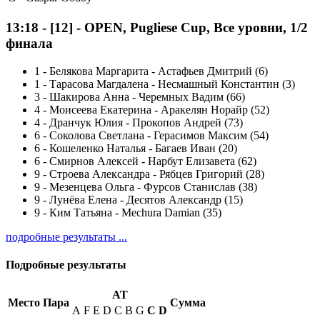
13:18
-
[12]
- OPEN, Pugliese Cup, Все уровни, 1/2
финала
1
-
Белякова Маргарита - Астафьев Дмитрий (6)
1
-
Тарасова Магдалена - Несмашный Константин (3)
3
-
Шакирова Анна - Черемных Вадим (66)
4
-
Моисеева Екатерина - Аракелян Норайр (52)
4
-
Дранчук Юлия - Прокопов Андрей (73)
6
-
Соколова Светлана - Герасимов Максим (54)
6
-
Кошеленко Наталья - Багаев Иван (20)
6
-
Смирнов Алексей - Нарбут Елизавета (62)
9
-
Строева Александра - Рябцев Григорий (28)
9
-
Мезенцева Ольга - Фурсов Станислав (38)
9
-
Лунёва Елена - Десятов Александр (15)
9
-
Ким Татьяна - Mechura Damian (35)
подробные результаты ...
Подробные результаты
AT
Место
Пара
Сумма
A
F
E
D
C
B
G
С
D