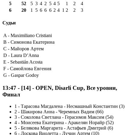
5
52
5
3
4
2
5
4
5
1
2
4
6
20
1
5
6
6
6
2
4
1
2
2
3
Судьи
A -
Maximiliano Cristiani
B -
Симонова Екатерина
C -
Майоров Артем
D -
Laura D’Anna
E -
Sebastián Acosta
F -
Самойлова Евгения
G -
Gaspar Godoy
13:47
-
[14]
- OPEN, Disarli Cup, Все уровни,
Финал
1
-
Тарасова Магдалена - Несмашный Константин (3)
2
-
Шакирова Анна - Черемных Вадим (66)
3
-
Соколова Светлана - Герасимов Максим (54)
4
-
Моисеева Екатерина - Аракелян Норайр (52)
5
-
Белякова Маргарита - Астафьев Дмитрий (6)
6
-
Лоскова Виолетта - Лучин Артем (10)