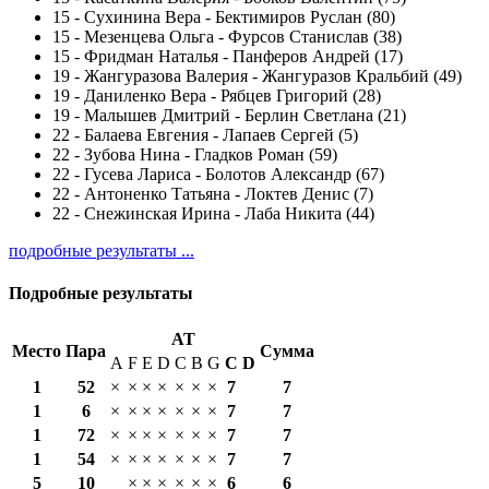
15
-
Сухинина Вера - Бектимиров Руслан (80)
15
-
Мезенцева Ольга - Фурсов Станислав (38)
15
-
Фридман Наталья - Панферов Андрей (17)
19
-
Жангуразова Валерия - Жангуразов Кральбий (49)
19
-
Даниленко Вера - Рябцев Григорий (28)
19
-
Малышев Дмитрий - Берлин Светлана (21)
22
-
Балаева Евгения - Лапаев Сергей (5)
22
-
Зубова Нина - Гладков Роман (59)
22
-
Гусева Лариса - Болотов Александр (67)
22
-
Антоненко Татьяна - Локтев Денис (7)
22
-
Снежинская Ирина - Лаба Никита (44)
подробные результаты ...
Подробные результаты
AT
Место
Пара
Сумма
A
F
E
D
C
B
G
С
D
1
52
×
×
×
×
×
×
×
7
7
1
6
×
×
×
×
×
×
×
7
7
1
72
×
×
×
×
×
×
×
7
7
1
54
×
×
×
×
×
×
×
7
7
5
10
×
×
×
×
×
×
6
6