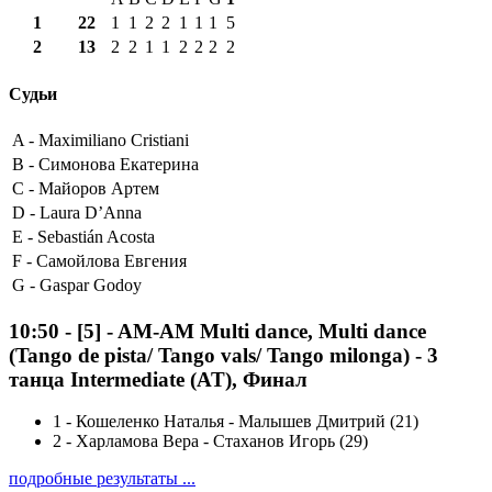
1
22
1
1
2
2
1
1
1
5
2
13
2
2
1
1
2
2
2
2
Судьи
A -
Maximiliano Cristiani
B -
Симонова Екатерина
C -
Майоров Артем
D -
Laura D’Anna
E -
Sebastián Acosta
F -
Самойлова Евгения
G -
Gaspar Godoy
10:50
-
[5]
- AM-AM Multi dance, Multi dance
(Tango de pista/ Tango vals/ Tango milonga) - 3
танца Intermediate (AT), Финал
1
-
Кошеленко Наталья - Малышев Дмитрий (21)
2
-
Харламова Вера - Стаханов Игорь (29)
подробные результаты ...