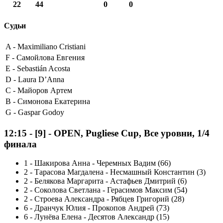
22
44
0
0
Судьи
A -
Maximiliano Cristiani
F -
Самойлова Евгения
E -
Sebastián Acosta
D -
Laura D’Anna
C -
Майоров Артем
B -
Симонова Екатерина
G -
Gaspar Godoy
12:15
-
[9]
- OPEN, Pugliese Cup, Все уровни, 1/4
финала
1
-
Шакирова Анна - Черемных Вадим (66)
2
-
Тарасова Магдалена - Несмашный Константин (3)
2
-
Белякова Маргарита - Астафьев Дмитрий (6)
2
-
Соколова Светлана - Герасимов Максим (54)
2
-
Строева Александра - Рябцев Григорий (28)
6
-
Дранчук Юлия - Прокопов Андрей (73)
6
-
Лунёва Елена - Десятов Александр (15)