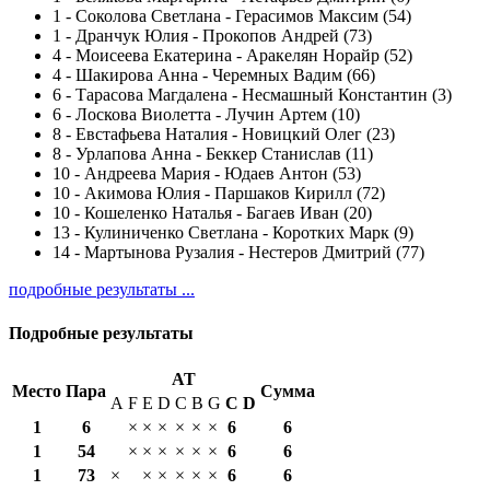
1
-
Соколова Светлана - Герасимов Максим (54)
1
-
Дранчук Юлия - Прокопов Андрей (73)
4
-
Моисеева Екатерина - Аракелян Норайр (52)
4
-
Шакирова Анна - Черемных Вадим (66)
6
-
Тарасова Магдалена - Несмашный Константин (3)
6
-
Лоскова Виолетта - Лучин Артем (10)
8
-
Евстафьева Наталия - Новицкий Олег (23)
8
-
Урлапова Анна - Беккер Станислав (11)
10
-
Андреева Мария - Юдаев Антон (53)
10
-
Акимова Юлия - Паршаков Кирилл (72)
10
-
Кошеленко Наталья - Багаев Иван (20)
13
-
Кулиниченко Светлана - Коротких Марк (9)
14
-
Мартынова Рузалия - Нестеров Дмитрий (77)
подробные результаты ...
Подробные результаты
AT
Место
Пара
Сумма
A
F
E
D
C
B
G
С
D
1
6
×
×
×
×
×
×
6
6
1
54
×
×
×
×
×
×
6
6
1
73
×
×
×
×
×
×
6
6