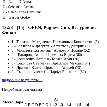
D -
Laura D’Anna
E -
Sebastián Acosta
F -
Самойлова Евгения
G -
Gaspar Godoy
13:58
-
[15]
- OPEN, Pugliese Cup, Все уровни,
Финал
1
-
Тарасова Магдалена - Несмашный Константин (3)
2
-
Белякова Маргарита - Астафьев Дмитрий (6)
3
-
Моисеева Екатерина - Аракелян Норайр (52)
4
-
Шакирова Анна - Черемных Вадим (66)
5
-
Кошеленко Наталья - Багаев Иван (20)
6
-
Соколова Светлана - Герасимов Максим (54)
7
-
Дранчук Юлия - Прокопов Андрей (73)
8
-
Смирнов Алексей - Нарбут Елизавета (62)
подробные результаты ...
Подробные результаты
AT
Место
Пара
A
B
C
D
E
F
G
1
1-2
1-3
1-4
1-5
1-6