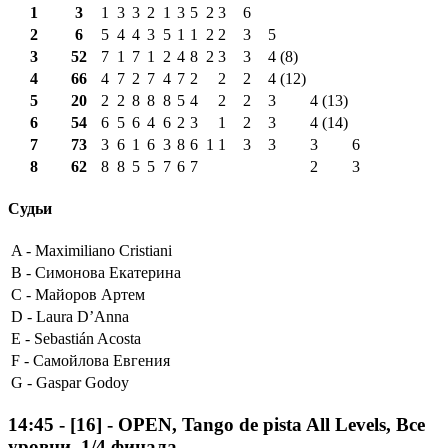
1
3
1
3
3
2
1
3
5
2
3
6
2
6
5
4
4
3
5
1
1
2
2
3
5
3
52
7
1
7
1
2
4
8
2
3
3
4 (8)
4
66
4
7
2
7
4
7
2
2
2
4 (12)
5
20
2
2
8
8
8
5
4
2
2
3
4 (13)
6
54
6
5
6
4
6
2
3
1
2
3
4 (14)
7
73
3
6
1
6
3
8
6
1
1
3
3
3
6
8
62
8
8
5
5
7
6
7
2
3
Судьи
A -
Maximiliano Cristiani
B -
Симонова Екатерина
C -
Майоров Артем
D -
Laura D’Anna
E -
Sebastián Acosta
F -
Самойлова Евгения
G -
Gaspar Godoy
14:45
-
[16]
- OPEN, Tango de pista All Levels, Все
уровни, 1/4 финала