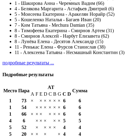
1
-
Шакирова Анна - Черемных Вадим (66)
4
-
Белякова Маргарита - Астафьев Дмитрий (6)
5
-
Моисеева Екатерина - Аракелян Норайр (52)
5
-
Кошеленко Наталья - Багаев Иван (20)
7
-
Ким Татьяна - Mechura Damian (35)
8
-
Тимофеева Екатерина - Смирнов Артем (31)
8
-
Смирнов Алексей - Нарбут Елизавета (62)
8
-
Лунёва Елена - Десятов Александр (15)
11
-
Ренькас Елена - Фурсов Станислав (38)
11
-
Алексеева Татьяна - Несмашный Константин (3)
подробные результаты ...
Подробные результаты
AT
Место
Пара
Сумма
A
F
E
D
C
B
G
С
D
1
73
×
×
×
×
×
×
6
6
1
54
×
×
×
×
×
×
6
6
1
66
×
×
×
×
×
×
6
6
4
6
×
×
×
×
×
5
5
5
52
×
×
×
×
4
4
5
20
×
×
×
×
4
4