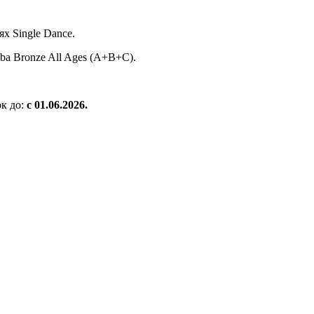
х Single Dance.
a Bronze All Ages (A+B+C).
к до:
с 01.06.2026.