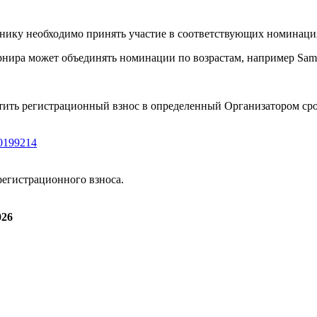
стнику необходимо принять участие в соответствующих номинация
рнира может объединять номинации по возрастам, например Samb
ить регистрационный взнос в определенный Организатором сро
50199214
регистрационного взноса.
026