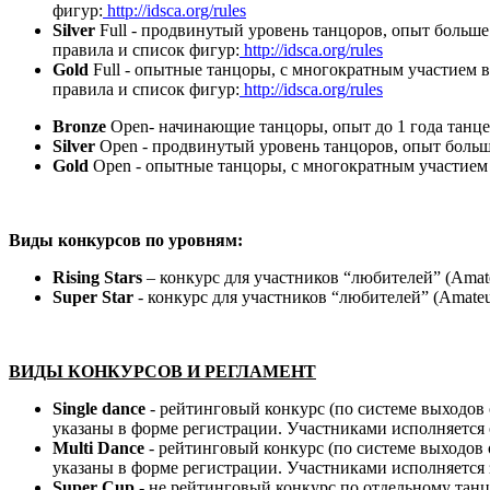
фигур:
http://idsca.org/rules
Silver
Full - продвинутый уровень танцоров, опыт больш
правила и список фигур:
http://idsca.org/rules
Gold
Full - опытные танцоры, с многократным участием
правила и список фигур:
http://idsca.org/rules
Bronze
Open- начинающие танцоры, опыт до 1 года танце
Silver
Open - продвинутый уровень танцоров, опыт больш
Gold
Open - опытные танцоры, с многократным участием
Виды конкурсов по уровням:
Rising Stars
– конкурс для участников “любителей” (Amate
Super Star
- конкурс для участников “любителей” (Amateu
ВИДЫ КОНКУРСОВ И РЕГЛАМЕНТ
Single dance
- рейтинговый конкурс (по системе выходов 
указаны в форме регистрации. Участниками исполняется 
Multi Dance
- рейтинговый конкурс (по системе выходов 
указаны в форме регистрации. Участниками исполняется з
Super Cup -
не рейтинговый конкурс по отдельному танцу