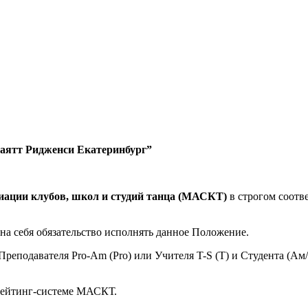
“Хаятт Ридженси Екатеринбург”
ации клубов, школ и студий танца (МАСКТ)
в строгом соот
 на себя обязательство исполнять данное Положение.
реподавателя Pro-Am (Pro) или Учителя T-S (T) и Студента (Ам/S
 Рейтинг-системе МАСКТ.