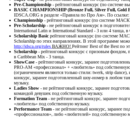
Pre-Championship
- рейтинговый конкурс (по системе вы
BASIC CHAMPIONSHIP (Bronze Full, Silver Full, Gold F
IDSCA.ORG в разделе «Правила по Про Ам». По ссылке
Championship
- рейтинговый конкурс (по системе МАСКТ)
Pre-Scholarship
- не рейтинговый конкурс в подготовител
International Latin и International Standard - 3 или 4 танца, 
Scholarship Basic
рейтинговый конкурс (по системе МАСКТ)
Scholarship по этих направлениях. В этой программе можн
http://idsca.org/rules
ВАЖНО!
Рейтинг Best of the Best по 
Scholarship
- рейтинговый конкурс с призовым фондом, по к
в Caribbean Mix - 3 танца.
ShowCase
- рейтинговый конкурс, заранее подготовленны
PRO-AM «профессионал» + «любитель» под собственную
(ограничением являются только стили: twerk, strip dan
конкурс, заранее подготовленный шоу-номер в любом тан
музыку.
Ladies Show
- не рейтинговый конкурс, заранее подготов
командой девушек под собственную музыку.
Formation Team
- не рейтинговый конкурс, заранее по
«любитель» под собственную музыку.
Performance Team
- не рейтинговый конкурс, заранее п
«профессионалов», либо «любителей» под собственную м