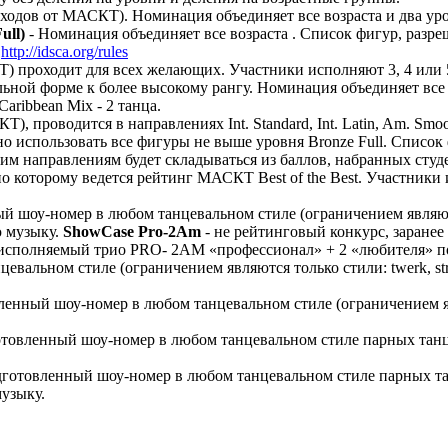
ходов от МАСКТ). Номинация объединяет все возраста и два уровн
ull)
- Номинация объединяет все возраста . Список фигур, разр
:
http://idsca.org/rules
 проходит для всех желающих. Участники исполняют 3, 4 или 5 
ьной форме к более высокому рангу. Номинация объединяет все во
в Caribbean Mix - 2 танца.
, проводится в направлениях Int. Standard, Int. Latin, Am. Sm
о использовать все фигуры не выше уровня Bronze Full. Список 
этим направлениям будет складываться из баллов, набранных студен
оторому ведется рейтинг МАСКТ Best of the Best. Участники испол
й шоу-номер в любом танцевальном стиле (ограничением являются
 музыку.
ShowCase Pro-2Am
- не рейтинговый конкурс, заране
ce), исполняемый трио PRO- 2AM «профессионал» + 2 «любителя»
цевальном стиле (ограничением являются только стили: twerk, s
ленный шоу-номер в любом танцевальном стиле (ограничением явл
дготовленный шоу-номер в любом танцевальном стиле парных т
одготовленный шоу-номер в любом танцевальном стиле парных т
узыку.