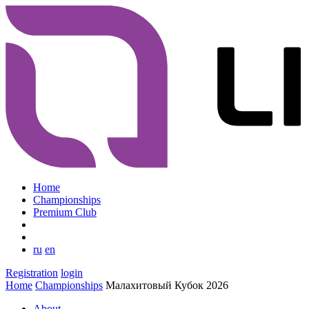
Home
Championships
Premium Club
ru
en
Registration
login
Home
Championships
Малахитовый Кубок 2026
About