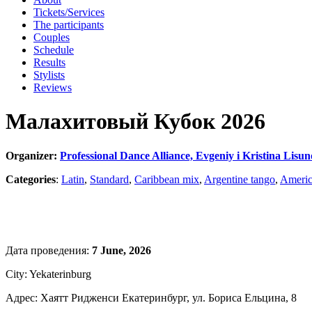
Tickets/Services
The participants
Couples
Schedule
Results
Stylists
Reviews
Малахитовый Кубок 2026
Organizer:
Professional Dance Alliance, Evgeniy i Kristina Lisu
Categories
:
Latin
,
Standard
,
Caribbean mix
,
Argentine tango
,
Americ
Дата проведения:
7 June, 2026
City: Yekaterinburg
Адрес: Хаятт Ридженси Екатеринбург, ул. Бориса Ельцина, 8