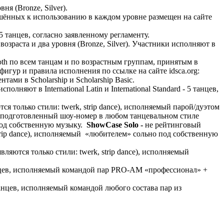
я (Bronze, Silver).
ешённых к использованию в каждом уровне размещен на сайте
танцев, согласно заявленному регламенту.
зраста и два уровня (Bronze, Silver). Участники исполняют в
ooth по всем танцам и по возрастным группам, принятым в
фигур и правила исполнения по ссылке на сайте idsca.org:
тами в Scholarship и Scholarship Basic.
няют в International Latin и International Standard - 5 танцев,
 только стили: twerk, strip dance), исполняемый парой/дуэтом
е подготовленный шоу-номер в любом танцевальном стиле
 под собственную музыку.
ShowCase Solo -
не рейтинговый
trip dance), исполняемый «любителем» сольно под собственную
яются только стили: twerk, strip dance), исполняемый
анцев, исполняемый командой пар PRO-AM «профессионал» +
анцев, исполняемый командой любого состава пар из