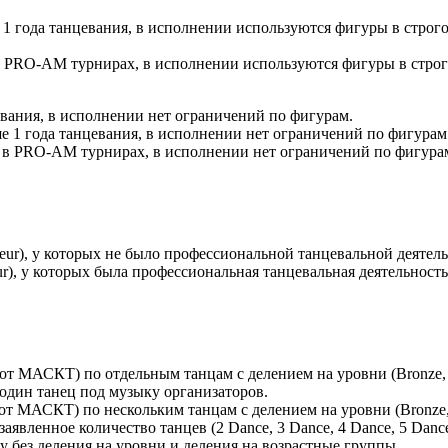
е 1 года танцевания, в исполнении используются фигуры в строг
 в PRO-AM турнирах, в исполнении используются фигуры в строг
вания, в исполнении нет ограничений по фигурам.
е 1 года танцевания, в исполнении нет ограничений по фигурам
 в PRO-AM турнирах, в исполнении нет ограничений по фигура
ur), у которых не было профессиональной танцевальной деятельно
r), у которых была профессиональная танцевальная деятельност
от МАСКТ) по отдельным танцам с делением на уровни (Bronze, S
один танец под музыку организаторов.
от МАСКТ) по нескольким танцам с делением на уровни (Bronze, 
аявленное количество танцев (2 Dance, 3 Dance, 4 Dance, 5 Danc
 без деления на уровни и деления на возрастные группы.