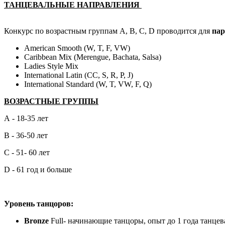
ТАНЦЕВАЛЬНЫЕ НАПРАВЛЕНИЯ
Конкурс по возрастным группам A, B, C, D проводится для
па
American Smooth (W, T, F, VW)
Caribbean Mix (Merengue, Bachata, Salsa)
Ladies Style Mix
International Latin (CC, S, R, P, J)
International Standard (W, T, VW, F, Q)
ВОЗРАСТНЫЕ ГРУППЫ
А - 18-35 лет
В - 36-50 лет
С - 51- 60 лет
D - 61 год и больше
Уровень танцоров:
Bronze
Full- начинающие танцоры, опыт до 1 года танце