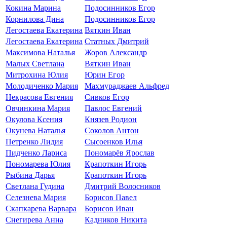
Кокина Марина
Подосинников Егор
Корнилова Дина
Подосинников Егор
Легостаева Екатерина
Вяткин Иван
Легостаева Екатерина
Статных Дмитрий
Максимова Наталья
Жоров Александр
Малых Светлана
Вяткин Иван
Митрохина Юлия
Юрин Егор
Молодиченко Мария
Махмураджаев Альфред
Некрасова Евгения
Сивков Егор
Овчинкина Мария
Павлос Евгений
Окулова Ксения
Князев Родион
Окунева Наталья
Соколов Антон
Петренко Лидия
Сысоенков Илья
Пидченко Лариса
Пономарёв Ярослав
Пономарева Юлия
Крапоткин Игорь
Рыбина Дарья
Крапоткин Игорь
Светлана Гудина
Дмитрий Волосников
Селезнева Мария
Борисов Павел
Скапкарева Варвара
Борисов Иван
Снегирева Анна
Кадников Никита