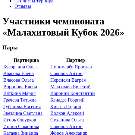
Стилисты турнира
Отзывы
Участники чемпионата
«Малахитовый Кубок 2026»
Пары
Партнерша
Партнер
Бусоргина Ольга
Пономарёв Ярослав
Власова Елена
Соколов Антон
Власова Ольга
Нерсисян Ваграм
Воронова Елена
Максимов Евгений
Вяткина Мария
Воронин Константин
Грачева Татьяна
Блиадзе Георгий
Губанова Евгения
Князев Родион
Звездина Светлана
Волков Алексей
Игорь Ошурков
Суханова Ольга
Ирина Симонова
Соколов Антон
Катаева Зинаида
Жоров Александр