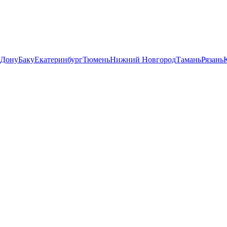
-Дону
Баку
Екатеринбург
Тюмень
Нижний Новгород
Тамань
Рязань