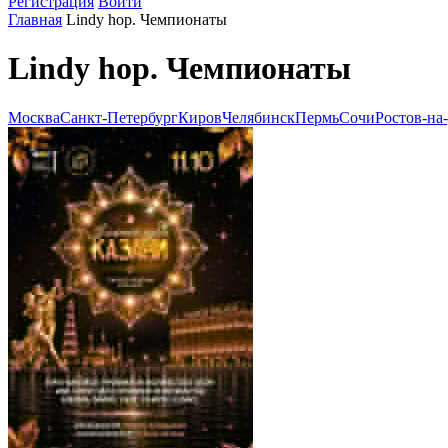
Регистрация
Войти
Главная
Lindy hop. Чемпионаты
Lindy hop. Чемпионаты
Москва
Санкт-Петербург
Киров
Челябинск
Пермь
Сочи
Ростов-на