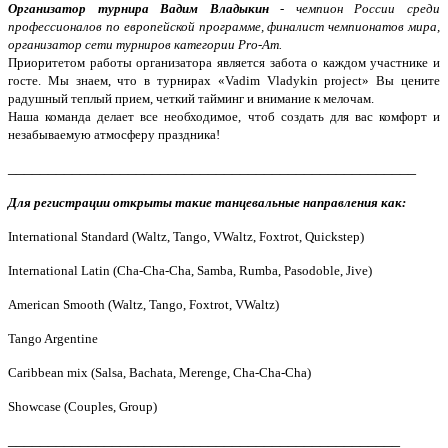
Организатор турнира Вадим Владыкин
-
чемпион России среди
профессионалов
по европейской программе, финалист чемпионатов мира,
организатор сети турниров категории Pro-Am.
Приоритетом работы организатора является забота о каждом участнике и
госте. Мы знаем, что в
турнирах «Vadim Vladykin project» Вы цените
радушный теплый прием, четкий тайминг и внимание к мелочам.
Наша команда
делает все необходимое, чтоб создать для вас комфорт и
незабываемую атмосферу праздника!
___________________________________________________
Для регистрации открыты такие танцевальные направления как:
International Standard
(Waltz, Tango, VWaltz, Foxtrot, Quickstep)
International Latin
(Cha-Cha-Cha, Samba, Rumba, Pasodoble, Jive)
American Smooth (Waltz, Tango, Foxtrot, VWaltz)
Tango Argentine
Caribbean mix
(Salsa, Bachata, Merenge, Cha-Cha-Cha)
Showcase
(Couples, Group)
_________________________________________________