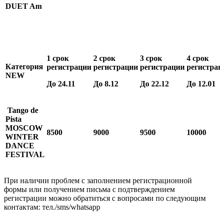
DUET Am
1 срок
2 срок
3 срок
4 срок
Категория
регистрации
регистрации
регистрации
регистра
NEW
До
24
.
11
До
8
.
12
До
2
2.
12
До 1
2
.
01
Tango de
Pista
MOSCOW
8500
9000
9500
10000
WINTER
DANCE
FESTIVAL
При наличии проблем с заполнением регистрационной
формы или получением письма с подтверждением
регистрации можно обратиться с вопросами по следующим
контактам: тел./sms/whatsapp