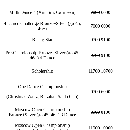
Multi Dance 4 (Am. Sm. Carribean)
7000
6000
4 Dance Challenge Bronze+Silver (до 45,
7000
6000
46+)
Rising Star
9700
9100
Pre-Chamionship Bronze+Silver (до 45,
9700
9100
46+) 4 Dance
Scholarship
11700
10700
One Dance Championship
6700
6000
(Christmas Waltz, Brazilian Santa Cup)
Moscow Open Championship
8900
8100
Bronze+Silver (до 45, 46+) 3 Dance
Moscow Open Championship
11900
10900