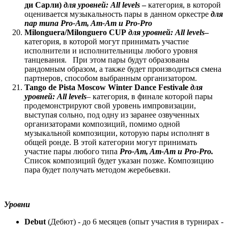
ди Сарли)
для уровней:
All
levels
–
категория, в которой
оценивается музыкальность пары в данном оркестре
для
пар типа
Pro
-
Am
,
Am
-
Am
и
Pro
-
Pro
Milonguera/Milonguero
CUP
для уровней: All levels
–
категория, в которой могут принимать участие
исполнители и исполнительницы любого уровня
танцевания. При этом пары будут образованы
рандомным образом, а также будет производиться смена
партнеров, способом выбранным организатором.
Tango de Pista
Moscow Winter Dance Festivale
для
уровней: All levels
– категория, в финале которой пары
продемонстрируют свой уровень импровизации,
выступая сольно, под одну из заранее озвученных
организаторами композиций, помимо одной
музыкальной композиции, которую пары исполнят в
общей ронде. В этой категории могут принимать
участие пары любого типа
Pro
-
Am
,
Am
-
Am
и
Pro
-
Pro
.
Список композиций будет указан позже. Композицию
пара будет получать методом жеребьевки.
Уровни
Debut
(Дебют) - до 6 месяцев (опыт участия в турнирах -