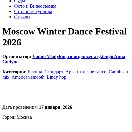
Судьи
Фото и Видеосъемка
Стилисты турнира
Отзывы
Moscow Winter Dance Festival
2026
Организатор:
Vadim Vladykin, co-organizer arg.tango Anna
Gudyno
Категории
:
Латина
,
Стандарт
,
Аргентинское танго
,
Caribbean
mix
,
American smooth
,
Lindy hop
,
Дата проведения:
17 января, 2026
Город: Москва