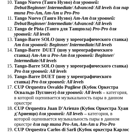
Tango Nuevo (
Танго
Нуэво
)
для
уровней
:
Debut/Beginner/ Intermediate/ Advanced/ All levels
для
пар
типа
Pro-Am, Am-Am
и
Pro-Pro
Tango Nuevo (
Танго
Нуэво
)
Am-Am
для
уровней
:
Debut/Beginner/ Intermediate/ Advanced/ All levels
Tango de Pista (
Танго
для
Танцпола
)
Pro-Pro
для
уровней
: All levels
Tango-Barre SOLO (
шоу
у
хореографического
станка
)
Am
для
уровней
:
Beginner/ Intermediate/All levels
Tango-Barre DUET (
шоу
у
хореографического
станка
)
Am-Am
и
Pro-Am
для
уровней
:
Beginner/
Intermediate/All levels
Tango
-
Barre
SOLO
(шоу у хореографического станка)
Pro
для уровней:
All
levels
Tango
-
Barre
DUET
(шоу у хореографического
станка)
Pro
для уровней:
All
levels
CUP
O
rquestra Osvaldo Pugliese (Кубок Оркестра
Освальдо Пуглиесе)
для уровней:
All
levels
–
категория,
в которой оценивается музыкальность пары в данном
оркестре
CUP Orquestra Juan D
'
Arienzo
(Кубок Оркестра Хуан
д'Ариенцо)
для уровней:
All
levels
–
категория, в
которой оценивается музыкальность пары в данном
оркестре
для пар типа
Pro
-
Am
,
Am
-
Am
и
Pro
-
Pro
CUP Orquestra Carlos di Sarli
(Кубок оркестра Карлос