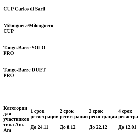
CUP
Carlos di Sarli
Milonguera/Milonguero
CUP
Tango-Barre SOLO
PRO
Tango-Barre DUET
PRO
Категории
1 срок
2 срок
3 срок
4 срок
для
регистрации
регистрации
регистрации
регистр
участников
типа
Am
-
До 2
4
.
11
До 8.
12
До
22
.
12
До 1
2
.
01
Am