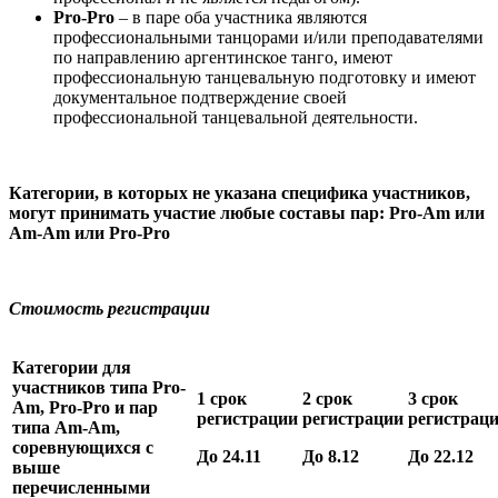
Pro-Pro
– в паре оба участника являются
профессиональными танцорами и/или преподавателями
по направлению аргентинское танго, имеют
профессиональную танцевальную подготовку и имеют
документальное подтверждение своей
профессиональной танцевальной деятельности.
Категории, в которых не указана специфика участников,
могут принимать участие любые составы пар:
Pro
-
Am
или
Am
-
Am
или
Pro
-
Pro
Стоимость регистрации
Категории для
участников типа
Pro
-
1 срок
2 срок
3 срок
Am
,
Pro
-
Pro
и пар
регистрации
регистрации
регистрац
типа
Am
-
Am
,
соревнующихся с
До
24.11
До
8
.
12
До 22.
12
выше
перечисленными