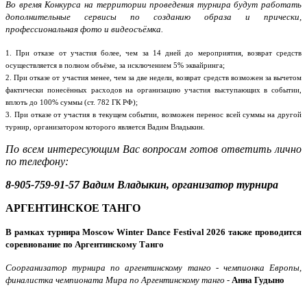
Во время Конкурса на территории проведения турнира будут работать
дополнительные сервисы по созданию образа и прически,
профессиональная фото и видеосъёмка.
1. При отказе от участия более, чем за 14 дней до мероприятия, возврат средств
осуществляется в полном объёме, за исключением 5% эквайринга;
2. При отказе от участия менее, чем за две недели, возврат средств возможен за вычетом
фактически понесённых расходов на организацию участия выступающих в событии,
вплоть до 100% суммы (ст. 782 ГК РФ);
3. При отказе от участия в текущем событии, возможен перенос всей суммы на другой
турнир, организатором которого является Вадим Владыкин.
По всем интересующим Bас вопросам готов ответить лично
по телефону:
8-905-759-91-57
Вадим Владыкин, организатор турнира
АРГЕНТИНСКОЕ ТАНГО
В рамках турнира Moscow Winter Dance Festival 2026 также проводится
соревнование по Аргентинскому Танго
Соорганизатор турнира по аргентинскому танго - чемпионка Европы,
финалистка чемпионата Мира по Аргентинскому танго
-
Анна Гудыно