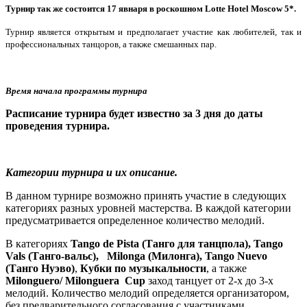
Турнир так же состоится 17 явнаря в роскошном Lotte Hotel Moscow 5*.
Турнир является открытым и предполагает участие как любителей, так и
профессиональных танцоров, а также смешанных пар.
Время начала программы турнира
Расписание турнира будет известно за 3 дня до даты
проведения турнира.
Категории турнира и их описание.
В данном турнире возможно принять участие в следующих
категориях разных уровней мастерства. В каждой категории
предусматривается определенное количество мелодий.
В категориях
Tango de
P
ista (Танго для танцпола), Tango
V
als (Танго-вальс),
M
ilonga (Милонга), Tango
N
uevo
(Танго Нуэво)
,
Кубки по музыкальности
, а также
Milonguero
/
Milonguera
Cup
заход танцует от 2-х до 3-х
мелодий. Количество мелодий определяется организатором,
без предварительного согласования с участниками.