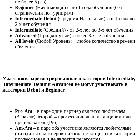
не более 5 раз)
Beginner
(Начинающий) - до 1 года обучения (без
ограничений по турнирам)
Intermediate Debut
(Средний Начальный) - от 1 года до
2-х лет обучения
Intermediate
(Средний) - от 2-х лет до 3-х лет обучения
Advanced
(Продвинутый) - более 3-х лет обучения
A
ll
levels
(Любой Уровень) – любое количество времени
обучения
Участники, зарегистрированные в категории Intermediate,
Intermediate
Debut
и Advanced не могут участвовать в
категории Debut и Beginner.
Pro-Am
– в паре один партнер является любителем
(Amateur), второй – профессиональным танцором или
преподаватель (Pro)
Am-
Am
– в паре оба участника являются любителями
(ни один из партнеров никогда не танцевал в категории
профессионал и не является педагогом).