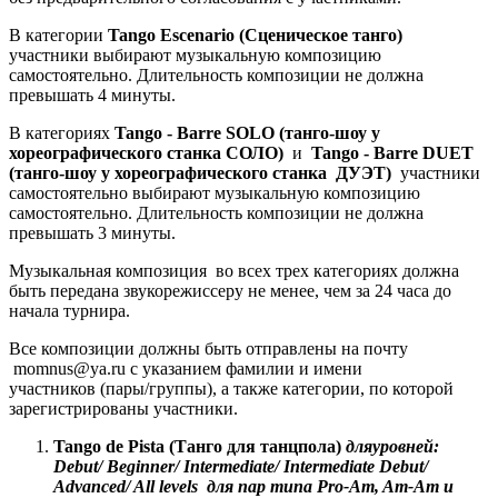
В категории
Tango
E
scenario
(Сценическое танго)
участники выбирают музыкальную композицию
самостоятельно. Длительность композиции не должна
превышать 4 минуты.
В категориях
Tango -
Barre
SOLO
(танго-шоу у
хореографического станка СОЛО)
и
Tango -
Barre
DUET
(танго-шоу у хореографического станка ДУЭТ)
участники
самостоятельно выбирают музыкальную композицию
самостоятельно. Длительность композиции не должна
превышать 3 минуты.
Музыкальная композиция во всех трех категориях должна
быть передана звукорежиссеру не менее, чем за 24 часа до
начала турнира.
Все композиции должны быть отправлены на почту
momnus@ya.ru с указанием фамилии и имени
участников (пары/группы), а также категории, по которой
зарегистрированы участники.
Tango de Pista (
Танго
для
танцпола
)
для
уровней
:
Debut/ Beginner/ Intermediate/ Intermediate Debut/
Advanced/ All levels
для
пар
типа
Pro-Am, Am-Am
и