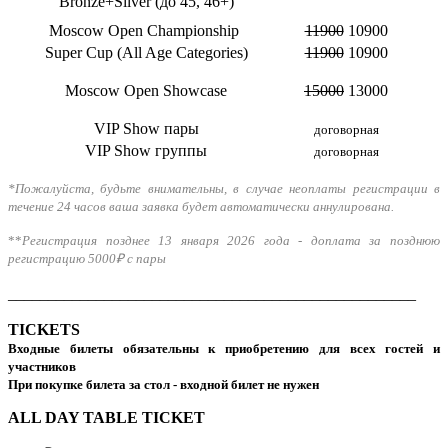
Bronze+Silver (до 45, 46+)
Moscow Open Championship
11900
10900
Super Cup (All Age Categories)
11900
10900
Moscow Open Showcase
15000
13000
VIP Show пары
договорная
VIP Show группы
договорная
*Пожалуйста, будьте внимательны, в случае неоплаты регистрации в
течение 24 часов ваша заявка будет автоматически аннулирована.
**
Регистрация позднее 13 января 2026 года - доплата за позднюю
регистрацию 5000₽ с пары
___________________________________________________
TICKETS
Входные билеты обязательны к приобретению для всех гостей и
участников
При покупке билета за стол - входной билет не нужен
ALL DAY TABLE TICKET