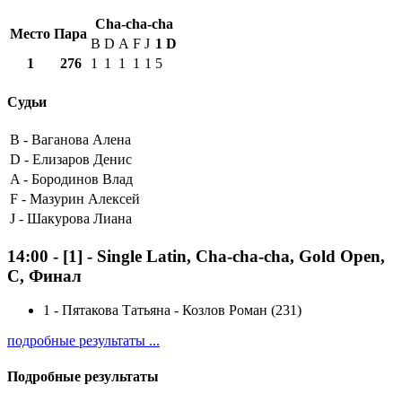
Cha-cha-cha
Место
Пара
B
D
A
F
J
1
D
1
276
1
1
1
1
1
5
Судьи
B -
Ваганова Алена
D -
Елизаров Денис
A -
Бородинов Влад
F -
Мазурин Алексей
J -
Шакурова Лиана
14:00
-
[1]
- Single Latin, Cha-cha-cha, Gold Open,
C, Финал
1
-
Пятакова Татьяна - Козлов Роман (231)
подробные результаты ...
Подробные результаты