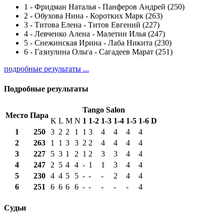
1
-
Фридман Наталья - Панферов Андрей (250)
2
-
Обухова Нина - Коротких Марк (263)
3
-
Титова Елена - Титов Евгений (227)
4
-
Левченко Алена - Малетин Илья (247)
5
-
Снежинская Ирина - Лаба Никита (230)
6
-
Газиулина Ольга - Сагадеев Марат (251)
подробные результаты ...
Подробные результаты
Tango Salon
Место
Пара
K
L
M
N
1
1-2
1-3
1-4
1-5
1-6
D
1
250
3
2
2
1
1
3
4
4
4
4
2
263
1
1
3
3
2
2
4
4
4
4
3
227
5
3
1
2
1
2
3
3
4
4
4
247
2
5
4
4
-
1
1
3
4
4
5
230
4
4
5
5
-
-
-
2
4
4
6
251
6
6
6
6
-
-
-
-
-
4
Судьи