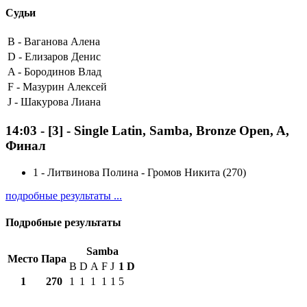
Судьи
B -
Ваганова Алена
D -
Елизаров Денис
A -
Бородинов Влад
F -
Мазурин Алексей
J -
Шакурова Лиана
14:03
-
[3]
- Single Latin, Samba, Bronze Open, A,
Финал
1
-
Литвинова Полина - Громов Никита (270)
подробные результаты ...
Подробные результаты
Samba
Место
Пара
B
D
A
F
J
1
D
1
270
1
1
1
1
1
5