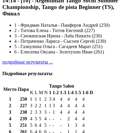
14:14
-
[10]
- Argentinian Tango Sochi Summer
Championship, Tango de pista Beginner (TS),
Финал
1
-
Фридман Наталья - Панферов Андрей (250)
2
-
Титова Елена - Титов Евгений (227)
3
-
Снежинская Ирина - Лаба Никита (230)
4
-
Петраченко Лариса - Сысоев Сергей (239)
5
-
Газиулина Ольга - Сагадеев Марат (251)
6
-
Елисеева Оксана - Золотухин Иван (261)
подробные результаты ...
Подробные результаты
Tango Salon
Место
Пара
K
L
M
N
1
1-2
1-3
1-4
1-5
1-6
D
1
250
1
1
1
2
3
4
4
4
4
4
2
227
3
2
2
1
1
3
4
4
4
4
3
230
2
3
3
3
-
1
4
4
4
4
4
239
4
5
5
4
-
-
-
2
4
4
5
251
5
6
4
5
-
-
-
1
3
4
6
261
6
4
6
6
-
-
-
1
1
4