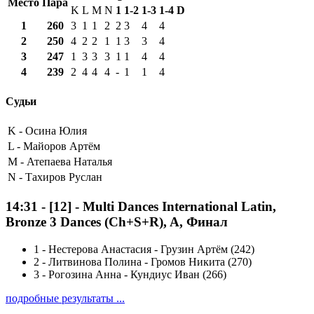
Место
Пара
K
L
M
N
1
1-2
1-3
1-4
D
1
260
3
1
1
2
2
3
4
4
2
250
4
2
2
1
1
3
3
4
3
247
1
3
3
3
1
1
4
4
4
239
2
4
4
4
-
1
1
4
Судьи
K -
Осина Юлия
L -
Майоров Артём
M -
Атепаева Наталья
N -
Тахиров Руслан
14:31
-
[12]
- Multi Dances International Latin,
Bronze 3 Dances (Ch+S+R), A, Финал
1
-
Нестерова Анастасия - Грузин Артём (242)
2
-
Литвинова Полина - Громов Никита (270)
3
-
Рогозина Анна - Кундиус Иван (266)
подробные результаты ...