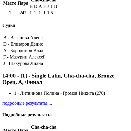
Место
Пара
B
D
A
F
J
1
D
1
242
1
1
1
1
1
5
Судьи
B -
Ваганова Алена
D -
Елизаров Денис
A -
Бородинов Влад
F -
Мазурин Алексей
J -
Шакурова Лиана
14:00
-
[1]
- Single Latin, Cha-cha-cha, Bronze
Open, A, Финал
1
-
Литвинова Полина - Громов Никита (270)
подробные результаты ...
Подробные результаты
Cha-cha-cha
Место
Пара