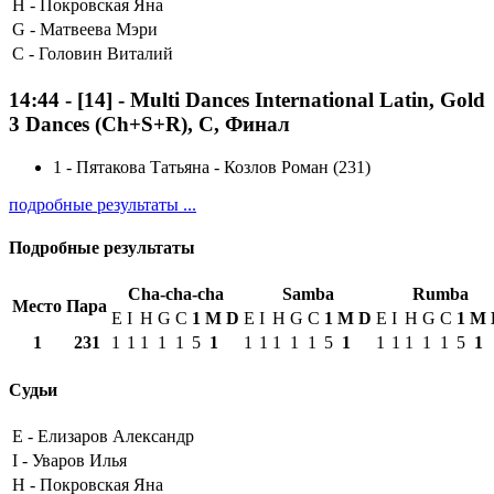
H -
Покровская Яна
G -
Матвеева Мэри
C -
Головин Виталий
14:44
-
[14]
- Multi Dances International Latin, Gold
3 Dances (Ch+S+R), C, Финал
1
-
Пятакова Татьяна - Козлов Роман (231)
подробные результаты ...
Подробные результаты
Cha-cha-cha
Samba
Rumba
Место
Пара
E
I
H
G
C
1
М
D
E
I
H
G
C
1
М
D
E
I
H
G
C
1
М
1
231
1
1
1
1
1
5
1
1
1
1
1
1
5
1
1
1
1
1
1
5
1
Судьи
E -
Елизаров Александр
I -
Уваров Илья
H -
Покровская Яна