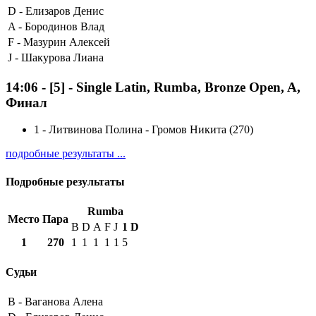
D -
Елизаров Денис
A -
Бородинов Влад
F -
Мазурин Алексей
J -
Шакурова Лиана
14:06
-
[5]
- Single Latin, Rumba, Bronze Open, A,
Финал
1
-
Литвинова Полина - Громов Никита (270)
подробные результаты ...
Подробные результаты
Rumba
Место
Пара
B
D
A
F
J
1
D
1
270
1
1
1
1
1
5
Судьи
B -
Ваганова Алена