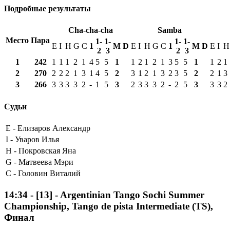
Подробные результаты
Cha-cha-cha
Samba
Место
Пара
1-
1-
1-
1-
E
I
H
G
C
1
М
D
E
I
H
G
C
1
М
D
E
I
H
2
3
2
3
1
242
1
1
1
2
1
4
5
5
1
1
2
1
2
1
3
5
5
1
1
2
1
2
270
2
2
2
1
3
1
4
5
2
3
1
2
1
3
2
3
5
2
2
1
3
3
266
3
3
3
3
2
-
1
5
3
2
3
3
3
2
-
2
5
3
3
3
2
Судьи
E -
Елизаров Александр
I -
Уваров Илья
H -
Покровская Яна
G -
Матвеева Мэри
C -
Головин Виталий
14:34
-
[13]
- Argentinian Tango Sochi Summer
Championship, Tango de pista Intermediate (TS),
Финал