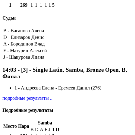
1
269
1
1
1
1
1
5
Судьи
B -
Ваганова Алена
D -
Елизаров Денис
A -
Бородинов Влад
F -
Мазурин Алексей
J -
Шакурова Лиана
14:03
-
[3]
- Single Latin, Samba, Bronze Open, B,
Финал
1
-
Андреева Елена - Еремеев Данил (276)
подробные результаты ...
Подробные результаты
Samba
Место
Пара
B
D
A
F
J
1
D