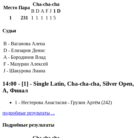
Cha-cha-cha
Место
Пара
B
D
A
F
J
1
D
1
231
1
1
1
1
1
5
Судьи
B -
Ваганова Алена
D -
Елизаров Денис
A -
Бородинов Влад
F -
Мазурин Алексей
J -
Шакурова Лиана
14:00
-
[1]
- Single Latin, Cha-cha-cha, Silver Open,
A, Финал
1
-
Нестерова Анастасия - Грузин Артём (242)
подробные результаты ...
Подробные результаты
Cha-cha-cha