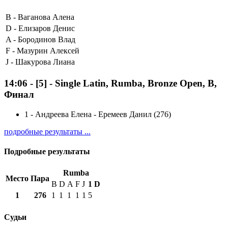
B -
Ваганова Алена
D -
Елизаров Денис
A -
Бородинов Влад
F -
Мазурин Алексей
J -
Шакурова Лиана
14:06
-
[5]
- Single Latin, Rumba, Bronze Open, B,
Финал
1
-
Андреева Елена - Еремеев Данил (276)
подробные результаты ...
Подробные результаты
Rumba
Место
Пара
B
D
A
F
J
1
D
1
276
1
1
1
1
1
5
Судьи