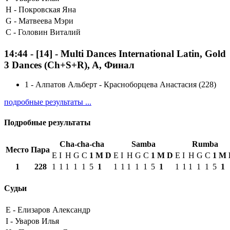
H -
Покровская Яна
G -
Матвеева Мэри
C -
Головин Виталий
14:44
-
[14]
- Multi Dances International Latin, Gold
3 Dances (Ch+S+R), A, Финал
1
-
Алпатов Альберт - Красноборцева Анастасия (228)
подробные результаты ...
Подробные результаты
Cha-cha-cha
Samba
Rumba
Место
Пара
E
I
H
G
C
1
М
D
E
I
H
G
C
1
М
D
E
I
H
G
C
1
М
1
228
1
1
1
1
1
5
1
1
1
1
1
1
5
1
1
1
1
1
1
5
1
Судьи
E -
Елизаров Александр
I -
Уваров Илья