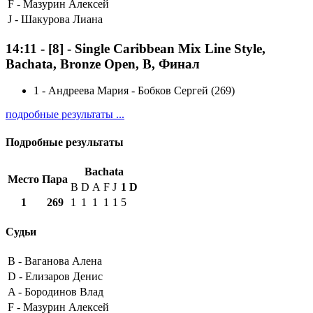
F -
Мазурин Алексей
J -
Шакурова Лиана
14:11
-
[8]
- Single Caribbean Mix Line Style,
Bachata, Bronze Open, B, Финал
1
-
Андреева Мария - Бобков Сергей (269)
подробные результаты ...
Подробные результаты
Bachata
Место
Пара
B
D
A
F
J
1
D
1
269
1
1
1
1
1
5
Судьи
B -
Ваганова Алена
D -
Елизаров Денис
A -
Бородинов Влад
F -
Мазурин Алексей