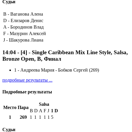
Судьи
B -
Ваганова Алена
D -
Елизаров Денис
A -
Бородинов Влад
F -
Мазурин Алексей
J -
Шакурова Лиана
14:04
-
[4]
- Single Caribbean Mix Line Style, Salsa,
Bronze Open, B, Финал
1
-
Андреева Мария - Бобков Сергей (269)
подробные результаты ...
Подробные результаты
Salsa
Место
Пара
B
D
A
F
J
1
D
1
269
1
1
1
1
1
5
Судьи