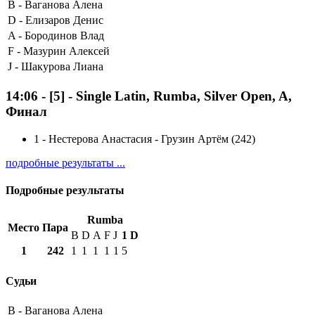
B -
Ваганова Алена
D -
Елизаров Денис
A -
Бородинов Влад
F -
Мазурин Алексей
J -
Шакурова Лиана
14:06
-
[5]
- Single Latin, Rumba, Silver Open, A,
Финал
1
-
Нестерова Анастасия - Грузин Артём (242)
подробные результаты ...
Подробные результаты
Rumba
Место
Пара
B
D
A
F
J
1
D
1
242
1
1
1
1
1
5
Судьи
B -
Ваганова Алена