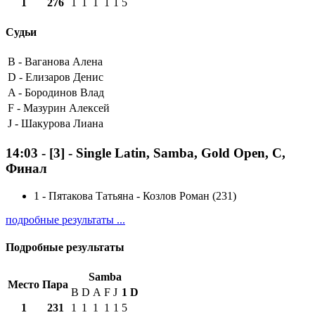
1
276
1
1
1
1
1
5
Судьи
B -
Ваганова Алена
D -
Елизаров Денис
A -
Бородинов Влад
F -
Мазурин Алексей
J -
Шакурова Лиана
14:03
-
[3]
- Single Latin, Samba, Gold Open, C,
Финал
1
-
Пятакова Татьяна - Козлов Роман (231)
подробные результаты ...
Подробные результаты
Samba
Место
Пара
B
D
A
F
J
1
D
1
231
1
1
1
1
1
5