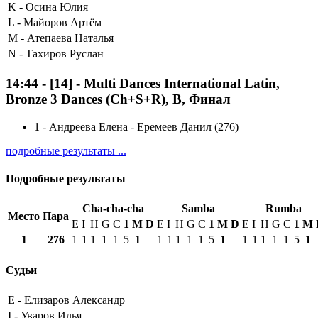
K -
Осина Юлия
L -
Майоров Артём
M -
Атепаева Наталья
N -
Тахиров Руслан
14:44
-
[14]
- Multi Dances International Latin,
Bronze 3 Dances (Ch+S+R), B, Финал
1
-
Андреева Елена - Еремеев Данил (276)
подробные результаты ...
Подробные результаты
Cha-cha-cha
Samba
Rumba
Место
Пара
E
I
H
G
C
1
М
D
E
I
H
G
C
1
М
D
E
I
H
G
C
1
М
1
276
1
1
1
1
1
5
1
1
1
1
1
1
5
1
1
1
1
1
1
5
1
Судьи
E -
Елизаров Александр
I -
Уваров Илья