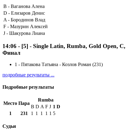
B -
Ваганова Алена
D -
Елизаров Денис
A -
Бородинов Влад
F -
Мазурин Алексей
J -
Шакурова Лиана
14:06
-
[5]
- Single Latin, Rumba, Gold Open, C,
Финал
1
-
Пятакова Татьяна - Козлов Роман (231)
подробные результаты ...
Подробные результаты
Rumba
Место
Пара
B
D
A
F
J
1
D
1
231
1
1
1
1
1
5
Судьи