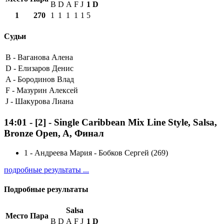
B
D
A
F
J
1
D
1
270
1
1
1
1
1
5
Судьи
B -
Ваганова Алена
D -
Елизаров Денис
A -
Бородинов Влад
F -
Мазурин Алексей
J -
Шакурова Лиана
14:01
-
[2]
- Single Caribbean Mix Line Style, Salsa,
Bronze Open, A, Финал
1
-
Андреева Мария - Бобков Сергей (269)
подробные результаты ...
Подробные результаты
Salsa
Место
Пара
B
D
A
F
J
1
D