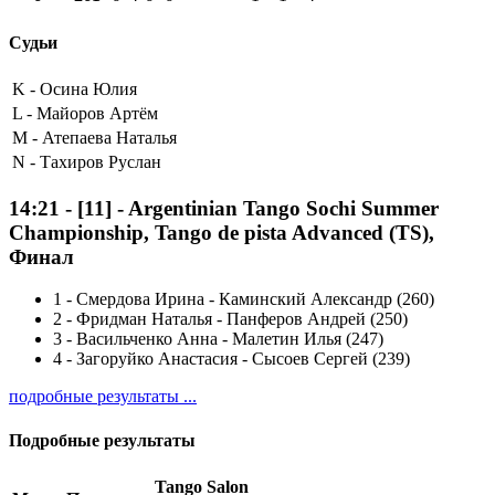
Судьи
K -
Осина Юлия
L -
Майоров Артём
M -
Атепаева Наталья
N -
Тахиров Руслан
14:21
-
[11]
- Argentinian Tango Sochi Summer
Championship, Tango de pista Advanced (TS),
Финал
1
-
Смердова Ирина - Каминский Александр (260)
2
-
Фридман Наталья - Панферов Андрей (250)
3
-
Васильченко Анна - Малетин Илья (247)
4
-
Загоруйко Анастасия - Сысоев Сергей (239)
подробные результаты ...
Подробные результаты
Tango Salon