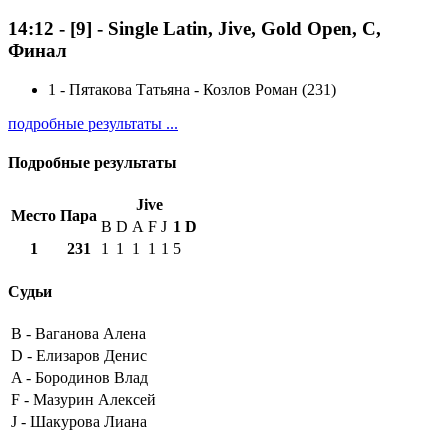
14:12
-
[9]
- Single Latin, Jive, Gold Open, C,
Финал
1
-
Пятакова Татьяна - Козлов Роман (231)
подробные результаты ...
Подробные результаты
Jive
Место
Пара
B
D
A
F
J
1
D
1
231
1
1
1
1
1
5
Судьи
B -
Ваганова Алена
D -
Елизаров Денис
A -
Бородинов Влад
F -
Мазурин Алексей
J -
Шакурова Лиана