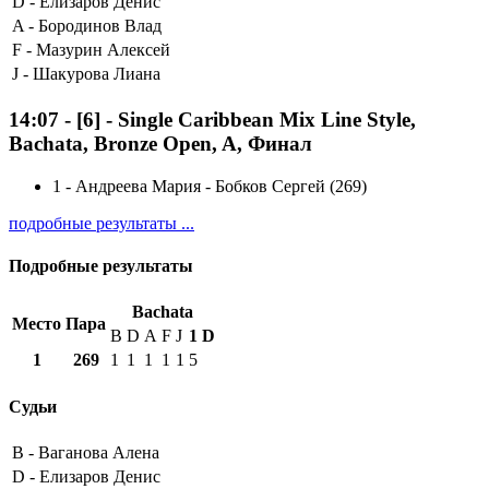
D -
Елизаров Денис
A -
Бородинов Влад
F -
Мазурин Алексей
J -
Шакурова Лиана
14:07
-
[6]
- Single Caribbean Mix Line Style,
Bachata, Bronze Open, A, Финал
1
-
Андреева Мария - Бобков Сергей (269)
подробные результаты ...
Подробные результаты
Bachata
Место
Пара
B
D
A
F
J
1
D
1
269
1
1
1
1
1
5
Судьи
B -
Ваганова Алена
D -
Елизаров Денис