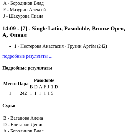
A -
Бородинов Влад
F -
Мазурин Алексей
J -
Шакурова Лиана
14:09
-
[7]
- Single Latin, Pasodoble, Bronze Open,
A, Финал
1
-
Нестерова Анастасия - Грузин Артём (242)
подробные результаты ...
Подробные результаты
Pasodoble
Место
Пара
B
D
A
F
J
1
D
1
242
1
1
1
1
1
5
Судьи
B -
Ваганова Алена
D -
Елизаров Денис
A -
Бородинов Влад