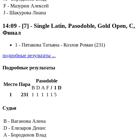
F -
Мазурин Алексей
J -
Шакурова Лиана
14:09
-
[7]
- Single Latin, Pasodoble, Gold Open, C,
Финал
1
-
Пятакова Татьяна - Козлов Роман (231)
подробные результаты ...
Подробные результаты
Pasodoble
Место
Пара
B
D
A
F
J
1
D
1
231
1
1
1
1
1
5
Судьи
B -
Ваганова Алена
D -
Елизаров Денис
A -
Бородинов Влад