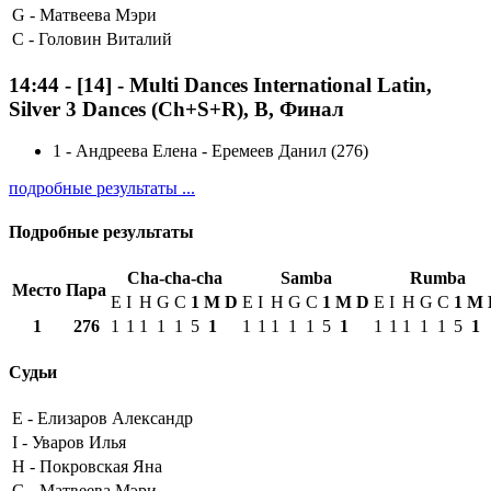
G -
Матвеева Мэри
C -
Головин Виталий
14:44
-
[14]
- Multi Dances International Latin,
Silver 3 Dances (Ch+S+R), B, Финал
1
-
Андреева Елена - Еремеев Данил (276)
подробные результаты ...
Подробные результаты
Cha-cha-cha
Samba
Rumba
Место
Пара
E
I
H
G
C
1
М
D
E
I
H
G
C
1
М
D
E
I
H
G
C
1
М
1
276
1
1
1
1
1
5
1
1
1
1
1
1
5
1
1
1
1
1
1
5
1
Судьи
E -
Елизаров Александр
I -
Уваров Илья
H -
Покровская Яна
G -
Матвеева Мэри