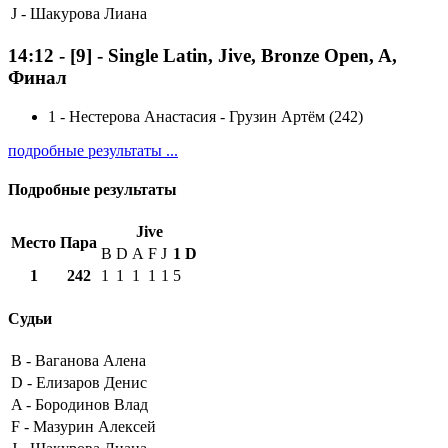
J -
Шакурова Лиана
14:12
-
[9]
- Single Latin, Jive, Bronze Open, A,
Финал
1
-
Нестерова Анастасия - Грузин Артём (242)
подробные результаты ...
Подробные результаты
Jive
Место
Пара
B
D
A
F
J
1
D
1
242
1
1
1
1
1
5
Судьи
B -
Ваганова Алена
D -
Елизаров Денис
A -
Бородинов Влад
F -
Мазурин Алексей