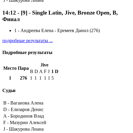
J -
Шакурова Лиана
14:12
-
[9]
- Single Latin, Jive, Bronze Open, B,
Финал
1
-
Андреева Елена - Еремеев Данил (276)
подробные результаты ...
Подробные результаты
Jive
Место
Пара
B
D
A
F
J
1
D
1
276
1
1
1
1
1
5
Судьи
B -
Ваганова Алена
D -
Елизаров Денис
A -
Бородинов Влад
F -
Мазурин Алексей
J -
Шакурова Лиана