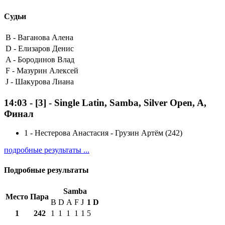
Судьи
B -
Ваганова Алена
D -
Елизаров Денис
A -
Бородинов Влад
F -
Мазурин Алексей
J -
Шакурова Лиана
14:03
-
[3]
- Single Latin, Samba, Silver Open, A,
Финал
1
-
Нестерова Анастасия - Грузин Артём (242)
подробные результаты ...
Подробные результаты
Samba
Место
Пара
B
D
A
F
J
1
D
1
242
1
1
1
1
1
5