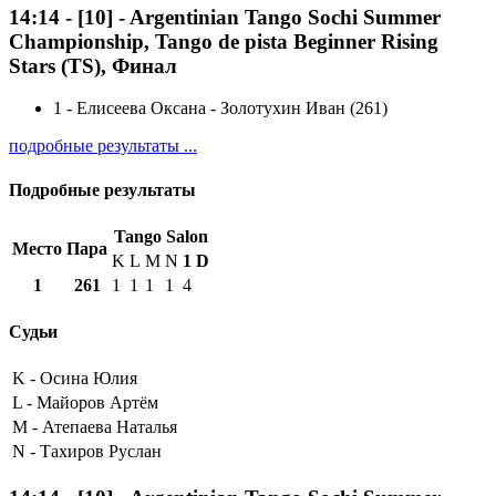
14:14
-
[10]
- Argentinian Tango Sochi Summer
Championship, Tango de pista Beginner Rising
Stars (TS), Финал
1
-
Елисеева Оксана - Золотухин Иван (261)
подробные результаты ...
Подробные результаты
Tango Salon
Место
Пара
K
L
M
N
1
D
1
261
1
1
1
1
4
Судьи
K -
Осина Юлия
L -
Майоров Артём
M -
Атепаева Наталья
N -
Тахиров Руслан