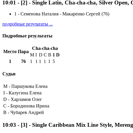
10:01
-
[2]
- Single Latin, Cha-cha-cha, Silver Open,
1
-
Семенова Наталия - Макаренко Сергей (76)
подробные результаты ...
Подробные результаты
Cha-cha-cha
Место
Пара
M
I
D
C
B
1
D
1
76
1
1
1
1
1
5
Судьи
M -
Паршукова Елена
I -
Калугина Елена
D -
Харламов Олег
C -
Бородинова Ирина
B -
Чубарев Андрей
10:03
-
[3]
- Single Caribbean Mix Line Style, Meren