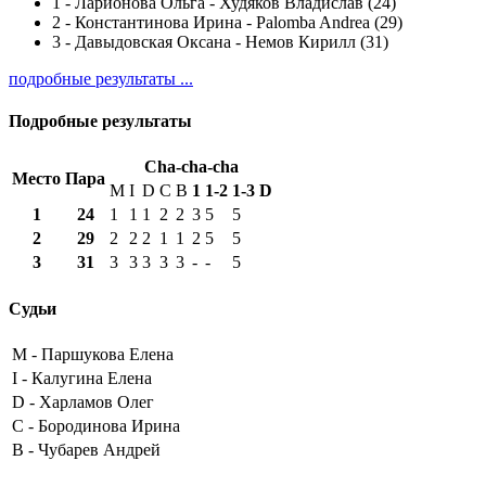
1
-
Ларионова Ольга - Худяков Владислав (24)
2
-
Константинова Ирина - Palomba Andrea (29)
3
-
Давыдовская Оксана - Немов Кирилл (31)
подробные результаты ...
Подробные результаты
Cha-cha-cha
Место
Пара
M
I
D
C
B
1
1-2
1-3
D
1
24
1
1
1
2
2
3
5
5
2
29
2
2
2
1
1
2
5
5
3
31
3
3
3
3
3
-
-
5
Судьи
M -
Паршукова Елена
I -
Калугина Елена
D -
Харламов Олег
C -
Бородинова Ирина
B -
Чубарев Андрей