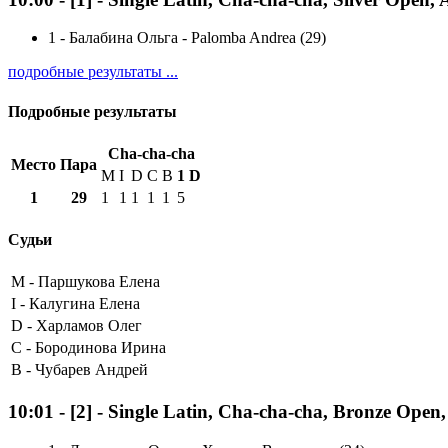
1
-
Балабина Ольга - Palomba Andrea (29)
подробные результаты ...
Подробные результаты
Cha-cha-cha
Место
Пара
M
I
D
C
B
1
D
1
29
1
1
1
1
1
5
Судьи
M -
Паршукова Елена
I -
Калугина Елена
D -
Харламов Олег
C -
Бородинова Ирина
B -
Чубарев Андрей
10:01
-
[2]
- Single Latin, Cha-cha-cha, Bronze Open