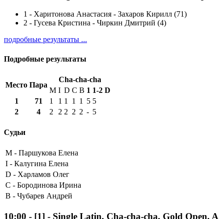
1
-
Харитонова Анастасия - Захаров Кирилл (71)
2
-
Гусева Кристина - Чиркин Дмитрий (4)
подробные результаты ...
Подробные результаты
Cha-cha-cha
Место
Пара
M
I
D
C
B
1
1-2
D
1
71
1
1
1
1
1
5
5
2
4
2
2
2
2
2
-
5
Судьи
M -
Паршукова Елена
I -
Калугина Елена
D -
Харламов Олег
C -
Бородинова Ирина
B -
Чубарев Андрей
10:00
-
[1]
- Single Latin, Cha-cha-cha, Gold Open, 