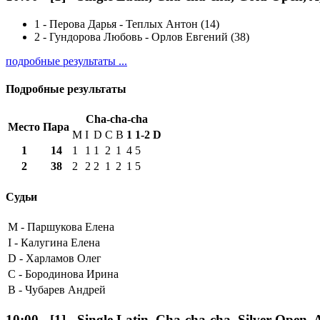
1
-
Перова Дарья - Теплых Антон (14)
2
-
Гундорова Любовь - Орлов Евгений (38)
подробные результаты ...
Подробные результаты
Cha-cha-cha
Место
Пара
M
I
D
C
B
1
1-2
D
1
14
1
1
1
2
1
4
5
2
38
2
2
2
1
2
1
5
Судьи
M -
Паршукова Елена
I -
Калугина Елена
D -
Харламов Олег
C -
Бородинова Ирина
B -
Чубарев Андрей
10:00
-
[1]
- Single Latin, Cha-cha-cha, Silver Open,