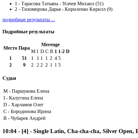
1
-
Тарасова Татьяна - Усачев Михаил (51)
2
-
Тихомирова Дарья - Кириленко Кирилл (9)
подробные результаты ...
Подробные результаты
Merenge
Место
Пара
M
I
D
C
B
1
1-2
D
1
51
1
1
1
1
2
4
5
2
9
2
2
2
2
1
1
5
Судьи
M -
Паршукова Елена
I -
Калугина Елена
D -
Харламов Олег
C -
Бородинова Ирина
B -
Чубарев Андрей
10:04
-
[4]
- Single Latin, Cha-cha-cha, Silver Open,