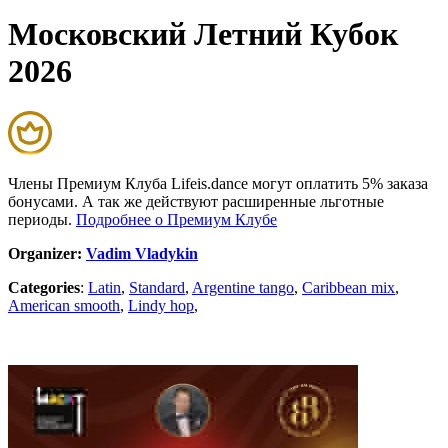
Московский Летний Кубок
2026
Члены Премиум Клуба Lifeis.dance могут оплатить 5% заказа
бонусами. А так же действуют расширенные льготные
периоды.
Подробнее о Премиум Клубе
Organizer:
Vadim Vladykin
Categories
:
Latin
,
Standard
,
Argentine tango
,
Caribbean mix
,
American smooth
,
Lindy hop
,