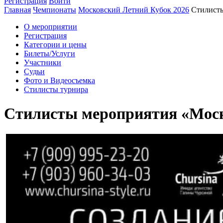
Регистрация
Войти
Главная
Чемпионаты
Московский Летний Кубок 2026
Стилист
О мероприятии
Регистрация
Категории и цены
Билеты/Услуги
Участники
Судьи
Фото и Видеосъемка
Стилисты турнира
Стилисты мероприятия «Моск