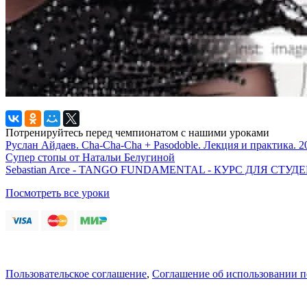
Потренируйтесь перед чемпионатом с нашими уроками
Руслан Айдаев. Cha-Cha-Cha + Pasodoble. Лекция и практика. 2
Супер стопы от Натальи Белугиной
Sebastian Arce - TANGO FUNDAMENTAL - КУРС ДЛЯ СТ
Посмотреть все уроки
Пользовательское соглашение
,
Соглашение об использовании 