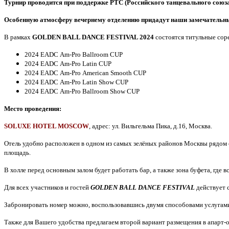
Турнир проводится при поддержке РТС (Российского танцевального союза
Особенную атмосферу вечернему отделению придадут наши замечательные
В рамках
GOLDEN BALL DANCE FESTIVAL 2024
состоятся титульные сор
2024 EADC
Am-Pro
Ballroom
CUP
2024 EADC
Am-Pro
Latin
CUP
2024 EADC
Am-Pro
American Smooth
CUP
2024 EADC
Am-Pro
Latin
Show
CUP
2024 EADC
Am-Pro
Ballroom
Show
CUP
Место проведения:
SOLUXE HOTEL MOSCOW
,
адрес: ул. Вильгельма Пика, д.16, Москва.
Отель удобно расположен в одном из самых зелёных районов Москвы рядом с
площадь.
В холле перед основным залом будет работать бар, а также зона буфета, где в
Для всех участников и гостей
GOLDEN BALL DANCE FESTIVAL
действует
Забронировать номер можно, воспользовавшись двумя способовами
услугам
Также для Вашего удобства предлагаем второй вариант размещения в апарт-