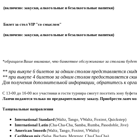
(включено: закуски, алкогольные и безалкогольные напитки)
Билет за стол VIP "со смыслом"
(включено: закуски, алкогольные и безалкогольные напитки)
*обращаем Ваше внимание, что банкетное обслуживание за столами будет 
** при выкупе 6 билетов за одним столом представляется ск
** при выкупе 4 билетов за одним столом предоставляется ск
Для получения дополнительной информации, обратитесь к орг
С 13-00 до 16-00 все участники и гости турнира смогут посетить зону буфет
Ланчи подаются только по предварительному заказу. Приобрести ланч мо
Танцевальные направления
International Standard
(Waltz, Tango, VWaltz, Foxtrot, Quickstep)
International Latin
(Cha-Cha-Cha, Samba, Rumba, Pasodoble, Jive)
American Smooth
(Waltz, Tango, Foxtrot, VWaltz)
Caribbean mix
(Salsa, Bachata, Merenge, Cha-Cha-Cha)