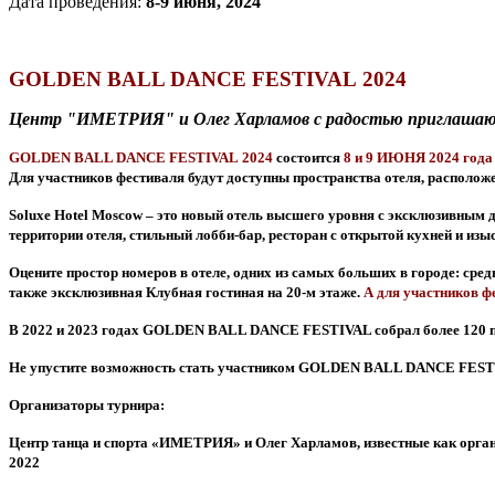
Дата проведения:
8-9 июня, 2024
GOLDEN BALL DANCE FESTIVAL
2024
Центр "ИМЕТРИЯ" и Олег Харламов с радостью приглашаю
GOLDEN BALL
DANCE FESTIVAL
2024
состоится
8 и 9 ИЮНЯ 2024 года
Для участников фестиваля будут доступны пространства отеля, располож
Soluxe Hotel Moscow – это новый отель высшего уровня с эксклюзивным 
территории отеля, стильный лобби-бар, ресторан с открытой кухней и и
Оцените простор номеров в отеле, одних из самых больших в городе: сред
также эксклюзивная Клубная гостиная на 20-м этаже.
А для участников ф
В 2022 и 2023 годах
GOLDEN BALL DANCE FESTIVAL собрал более 120 пар, 
Не упустите возможность стать участником
GOLDEN BALL DANCE FESTI
Организаторы турнира:
Центр танца и спорта «ИМЕТРИЯ» и Олег Харламов, известные как ор
2022