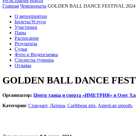
Регистрация
Войти
Главная
Чемпионаты
GOLDEN BALL DANCE FESTIVAL 2024
О мероприятии
Билеты/Услуги
Участники
Пары
Расписание
Результаты
Судьи
Фото и Видеосъемка
Стилисты турнира
Отзывы
GOLDEN BALL DANCE FESTI
Организатор:
Центр танца и спорта «ИМЕТРИЯ» и Олег Х
Категории
:
Стандарт
,
Латина
,
Caribbean mix
,
American smooth
,