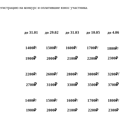
гистрацию на конкурс и оплатившие взнос участника.
до 31.01
до 29.02
до 31.03
до 10.05
до 4.06
1400
₽/
1500
₽/
1600
₽/
1700
₽/
1800
₽/
₽
₽
₽
₽
2300₽
1900
2000
2100
2200
/
/
/
2200
₽/
2600
₽
2800
₽
/
3000
₽
3200
₽
₽
₽
₽
₽
₽
2700
3100
3300
3500
3700
1400
₽/
1500
₽/
1600
₽/
1700
₽/
1800
₽/
1900₽
2000₽
2100₽
2200₽
2300₽