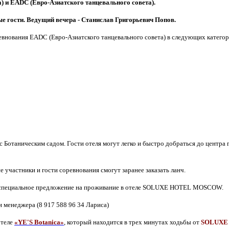
) и EADC (Евро-Азиатского танцевального совета).
 гости. Ведущий вечера - Станислав Григорьевич Попов.
евнования EADC (Евро-Азиатского танцевального совета) в следующих катего
 Ботаническим садом. Гости отеля могут легко и быстро добраться до центра
се участники и гости соревнования смогут заранее заказать ланч.
 специальное предложение на проживание в отеле SOLUXE HOTEL MOSCOW.
и менеджера (8 917 588 96 34 Лариса)
отеле
«
YE'S
Botanica»
, который находится в трех минутах ходьбы от
SOLUXE