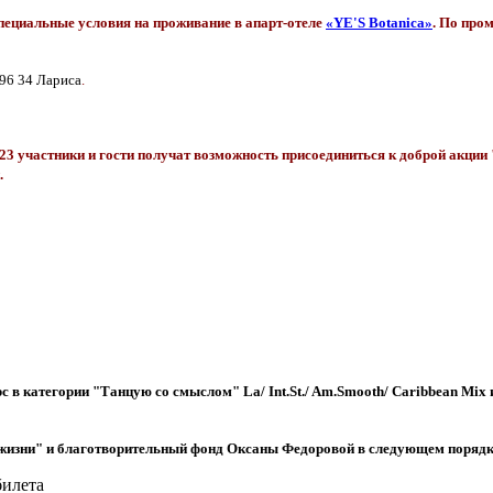
иальные условия на проживание в апарт-отеле
«
YE'S
Botanica»
. По про
96 34 Лариса
.
частники и гости получат возможность присоединиться к доброй акции 
.
 в категории "Танцую со смыслом" La/ Int.St./ Am.Smooth/ Caribbean Mix и
жизни" и благотворительный фонд Оксаны Федоровой в следующем порядк
билета