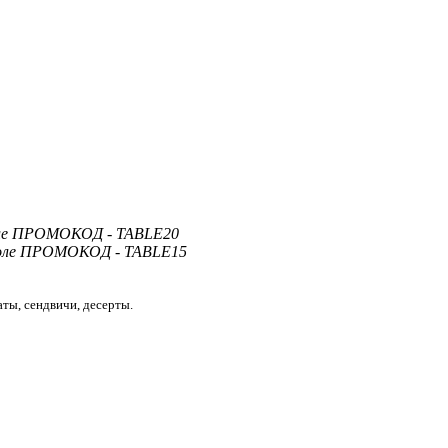
 поле ПРОМОКОД - TABLE20
 поле ПРОМОКОД - TABLE15
аты, сендвичи, десерты.