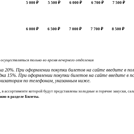
5 000
₽
5 500
₽
6 000
₽
6 700
₽
7 500
₽
6 000
₽
6 500
₽
7 000
₽
7 700
₽
8 500
₽
осуществляться только во время вечернего отделения
идка 20%. При оформлении покупки билетов на сайте введите в
идка 15%.
При оформлении покупки билетов на сайте введите в
анизаторам по телефонам, указанным ниже.
а, в ассортименте которой будут представлены холодные и горячие закуски, сал
жно в разделе Билеты.