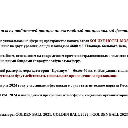
т всех любителей танцев на ежегодный танцевальный фест
в уникальном конференц-пространстве нового отеля
SOLUXE HOTEL MO
енные на двух уровнях, общей площадью 4600 м2. Площадь бального зала, 
дизайном, основанном на современном прочтении традиционных элементов 
зысканными блюдами создадут особую атмосферу.
ний размер номера категории “Премиум” – более 40 кв. м. Вас удивят тиши
естиваля будут действовать специальное предложение на проживание.
в 2024 году участниками фестиваля могут стать не только пары из России
VAL 2024
и насладиться прекрасной атмосферой, созданной организаторам
ганизаторы GOLDEN BALL 2021,
GOLDEN BALL 2022 и GOLDEN BALL 2023