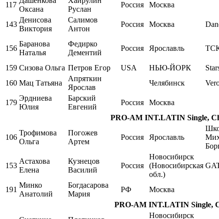
Дашенкова
Хайрулин
117
Россия
Москва
Оксана
Руслан
Денисова
Салимов
143
Россия
Москва
Dan
Виктория
Антон
Баранова
Федирко
156
Россия
Ярославль
ТСК
Наталья
Дементий
159
Сизова Ольга
Петров Егор
USA
НЬЮ-ЙОРК
Star
Апряткин
160
Мац Татьяна
Челябинск
Ver
Ярослав
Эрдниева
Барский
179
Россия
Москва
Юлия
Евгений
PRO-AM INT.LATIN Single, Cha
Шко
Трофимова
Погожев
106
Россия
Ярославль
Мих
Ольга
Артем
Бор
Новосибирск
Астахова
Кузнецов
153
Россия
(Новосибирская
GA
Елена
Василий
обл.)
Минко
Богдасарова
191
РФ
Москва
Анатолий
Мария
PRO-AM INT.LATIN Single, Ch
Новосибирск