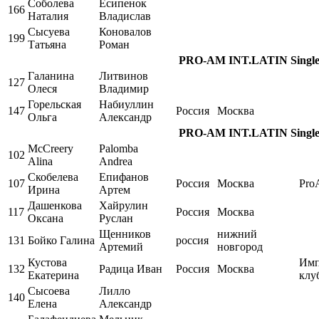
Соболева
Есипенок
166
Наталия
Владислав
Сысуева
Коновалов
199
Татьяна
Роман
PRO-AM INT.LATIN Single, 
Галанина
Литвинов
127
Олеся
Владимир
Горельская
Набиуллин
147
Россия
Москва
Ольга
Александр
PRO-AM INT.LATIN Single, 
McCreery
Palomba
102
Alina
Andrea
Скобелева
Епифанов
107
Россия
Москва
Pro
Ирина
Артем
Дашенкова
Хайрулин
117
Россия
Москва
Оксана
Руслан
Щенников
нижний
131
Бойко Галина
россия
Артемий
новгород
Кустова
Имп
132
Радица Иван
Россия
Москва
Екатерина
клу
Сысоева
Лилло
140
Елена
Александр