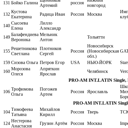
Щенников
нижний
131
Бойко Галина
россия
Артемий
новгород
Кустова
Имп
132
Радица Иван
Россия
Москва
Екатерина
клу
Сысоева
Лилло
140
Елена
Александр
Балафендиева
Мельник
149
Тольятти
Вероника
Антон
Новосибирск
Решетникова
Плотников
155
Россия
(Новосибирская
GA
Светлана
Сергей
обл.)
159
Сизова Ольга
Петров Егор
USA
НЬЮ-ЙОРК
Star
Морозова
Апряткин
160
Челябинск
Ver
Олеся
Ярослав
PRO-AM INT.LATIN Single, Pa
Шко
Трофимова
Погожев
106
Россия
Ярославль
Мих
Ольга
Артем
Бор
PRO-AM INT.LATIN Single,
Тимофеева
Михайлов
104
Россия
Тверь
ТСК
Татьяна
Кирилл
Нестерова
124
Грузин Артём
Россия
Москва
Impe
Анастасия