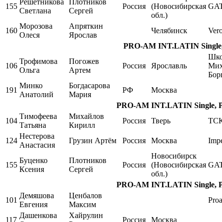
Решетникова
Плотников
155
Россия
(Новосибирская
GA
Светлана
Сергей
обл.)
Морозова
Апряткин
160
Челябинск
Ver
Олеся
Ярослав
PRO-AM INT.LATIN Single, 
Шко
Трофимова
Погожев
106
Россия
Ярославль
Мих
Ольга
Артем
Бор
Минко
Богдасарова
191
РФ
Москва
Анатолий
Мария
PRO-AM INT.LATIN Single, Pa
Тимофеева
Михайлов
104
Россия
Тверь
ТСК
Татьяна
Кирилл
Нестерова
124
Грузин Артём
Россия
Москва
Impe
Анастасия
Новосибирск
Буценко
Плотников
155
Россия
(Новосибирская
GA
Ксения
Сергей
обл.)
PRO-AM INT.LATIN Single, Pa
Демяшова
Ценбалов
101
Pro
Евгения
Максим
Дашенкова
Хайрулин
117
Россия
Москва