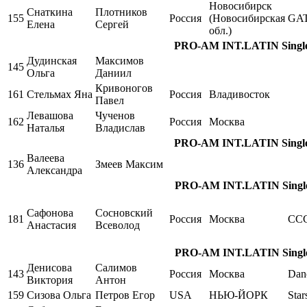
Новосибирск
Снаткина
Плотников
155
Россия
(Новосибирская
GA
Елена
Сергей
обл.)
PRO-AM INT.LATIN Single,
Дудинская
Максимов
145
Ольга
Даниил
Кривоногов
161
Стельмах Яна
Россия
Владивосток
Павел
Левашова
Чученов
162
Россия
Москва
Наталья
Владислав
PRO-AM INT.LATIN Single,
Валеева
136
Змеев Максим
Александра
PRO-AM INT.LATIN Single
Сафонова
Сосновский
181
Россия
Москва
СС
Анастасия
Всеволод
PRO-AM INT.LATIN Single
Денисова
Салимов
143
Россия
Москва
Dan
Виктория
Антон
159
Сизова Ольга
Петров Егор
USA
НЬЮ-ЙОРК
Star