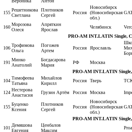
Вероника
Антон
Новосибирск
Решетникова
Плотников
155
Россия
(Новосибирская
GA
Светлана
Сергей
обл.)
Морозова
Апряткин
160
Челябинск
Ver
Олеся
Ярослав
PRO-AM INT.LATIN Single, Cha
Шко
Трофимова
Погожев
106
Россия
Ярославль
Мих
Ольга
Артем
Бор
Минко
Богдасарова
191
РФ
Москва
Анатолий
Мария
PRO-AM INT.LATIN Single, 
Тимофеева
Михайлов
104
Россия
Тверь
ТСК
Татьяна
Кирилл
Нестерова
124
Грузин Артём
Россия
Москва
Impe
Анастасия
Новосибирск
Буценко
Плотников
155
Россия
(Новосибирская
GA
Ксения
Сергей
обл.)
PRO-AM INT.LATIN Single, 
Демяшова
Ценбалов
101
Pro
Евгения
Максим