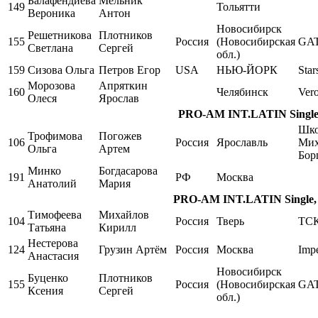
Балафендиева
Мельник
149
Тольятти
Вероника
Антон
Новосибирск
Решетникова
Плотников
155
Россия
(Новосибирская
GA
Светлана
Сергей
обл.)
159
Сизова Ольга
Петров Егор
USA
НЬЮ-ЙОРК
Star
Морозова
Апряткин
160
Челябинск
Ver
Олеся
Ярослав
PRO-AM INT.LATIN Single, 
Шко
Трофимова
Погожев
106
Россия
Ярославль
Мих
Ольга
Артем
Бор
Минко
Богдасарова
191
РФ
Москва
Анатолий
Мария
PRO-AM INT.LATIN Single, 
Тимофеева
Михайлов
104
Россия
Тверь
ТСК
Татьяна
Кирилл
Нестерова
124
Грузин Артём
Россия
Москва
Impe
Анастасия
Новосибирск
Буценко
Плотников
155
Россия
(Новосибирская
GA
Ксения
Сергей
обл.)