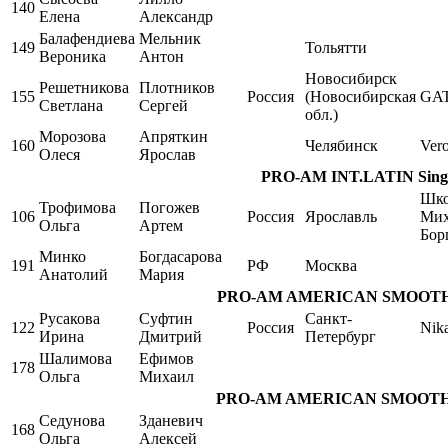
140
Елена
Александр
Балафендиева
Мельник
149
Тольятти
Вероника
Антон
Новосибирск
Решетникова
Плотников
155
Россия
(Новосибирская
GA
Светлана
Сергей
обл.)
Морозова
Апряткин
160
Челябинск
Ver
Олеся
Ярослав
PRO-AM INT.LATIN Single,
Шко
Трофимова
Погожев
106
Россия
Ярославль
Мих
Ольга
Артем
Бор
Минко
Богдасарова
191
РФ
Москва
Анатолий
Мария
PRO-AM AMERICAN SMOOTH Sin
Русакова
Суфтин
Санкт-
122
Россия
Nik
Ирина
Дмитрий
Петербург
Шалимова
Ефимов
178
Ольга
Михаил
PRO-AM AMERICAN SMOOTH Sin
Седунова
Зданевич
168
Ольга
Алексей