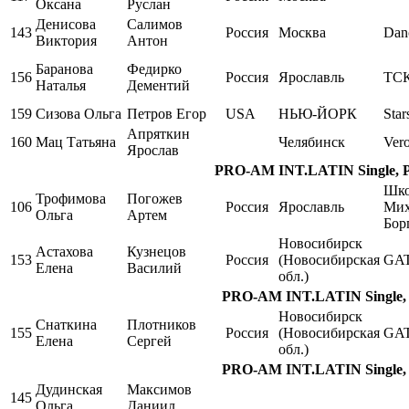
Оксана
Руслан
Денисова
Салимов
143
Россия
Москва
Dan
Виктория
Антон
Баранова
Федирко
156
Россия
Ярославль
ТСК
Наталья
Дементий
159
Сизова Ольга
Петров Егор
USA
НЬЮ-ЙОРК
Star
Апряткин
160
Мац Татьяна
Челябинск
Ver
Ярослав
PRO-AM INT.LATIN Single, Pa
Шко
Трофимова
Погожев
106
Россия
Ярославль
Мих
Ольга
Артем
Бор
Новосибирск
Астахова
Кузнецов
153
Россия
(Новосибирская
GA
Елена
Василий
обл.)
PRO-AM INT.LATIN Single, P
Новосибирск
Снаткина
Плотников
155
Россия
(Новосибирская
GA
Елена
Сергей
обл.)
PRO-AM INT.LATIN Single, P
Дудинская
Максимов
145
Ольга
Даниил