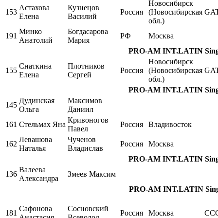
Новосибирск
Астахова
Кузнецов
153
Россия
(Новосибирская
GA
Елена
Василий
обл.)
Минко
Богдасарова
191
РФ
Москва
Анатолий
Мария
PRO-AM INT.LATIN Single
Новосибирск
Снаткина
Плотников
155
Россия
(Новосибирская
GA
Елена
Сергей
обл.)
PRO-AM INT.LATIN Single
Дудинская
Максимов
145
Ольга
Даниил
Кривоногов
161
Стельмах Яна
Россия
Владивосток
Павел
Левашова
Чученов
162
Россия
Москва
Наталья
Владислав
PRO-AM INT.LATIN Single
Валеева
136
Змеев Максим
Александра
PRO-AM INT.LATIN Single
Сафонова
Сосновский
181
Россия
Москва
СС
Анастасия
Всеволод