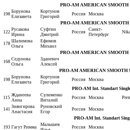
PRO-AM AMERICAN SMOOTH Single
Борунова
Кортунов
198
Россия
Москва
Елизавета
Григорий
PRO-AM AMERICAN SMOOTH Singl
Русакова
Суфтин
Санкт-
122
Россия
Nik
Ирина
Дмитрий
Петербург
Шалимова
Ефимов
178
Ольга
Михаил
PRO-AM AMERICAN SMOOTH Singl
Седунова
Зданевич
168
Ольга
Алексей
PRO-AM AMERICAN SMOOTH Single
Борунова
Кортунов
198
Россия
Москва
Елизавета
Григорий
PRO-AM Int. Standart Single
Жданеева
Сулименко
115
Россия
Москва
Pre
Анна
Виталий
Зиянгирова
Руновский
141
Россия
Москва
Анастасия
Егор
PRO-AM Int. Standart Singl
Малышев
193
Гагут Римма
Россия
Москва
Илья