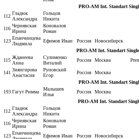
PRO-AM Int. Standart Single
Гладюк
Гольцов
112
Александра
Никита
Чернявская
Коновалов
116
Ирина
Роман
Епанчинцева
123
Ефимов Иван
Россия
Новосибирск
Людмила
PRO-AM Int. Standart Single
Жданеева
Сулименко
115
Россия
Москва
Pre
Анна
Виталий
Зиянгирова
Руновский
141
Россия
Москва
Анастасия
Егор
PRO-AM Int. Standart Singl
Малышев
193
Гагут Римма
Россия
Москва
Илья
PRO-AM Int. Standart Single
Гладюк
Гольцов
112
Александра
Никита
Чернявская
Коновалов
116
Ирина
Роман
Епанчинцева
123
Ефимов Иван
Россия
Новосибирск
Людмила