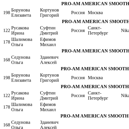
PRO-AM AMERICAN SMOOTH Singl
Борунова
Кортунов
198
Россия
Москва
Елизавета
Григорий
PRO-AM AMERICAN SMOOTH Sin
Русакова
Суфтин
Санкт-
122
Россия
Nik
Ирина
Дмитрий
Петербург
Шалимова
Ефимов
178
Ольга
Михаил
PRO-AM AMERICAN SMOOTH Sin
Седунова
Зданевич
168
Ольга
Алексей
PRO-AM AMERICAN SMOOTH Singl
Борунова
Кортунов
198
Россия
Москва
Елизавета
Григорий
PRO-AM AMERICAN SMOOTH Singl
Русакова
Суфтин
Санкт-
122
Россия
Nik
Ирина
Дмитрий
Петербург
Шалимова
Ефимов
178
Ольга
Михаил
PRO-AM AMERICAN SMOOTH Singl
Седунова
Зданевич
168
Ольга
Алексей