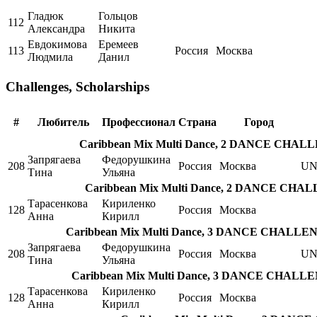
Гладюк
Гольцов
112
Александра
Никита
Евдокимова
Еремеев
113
Россия
Москва
Людмила
Данил
Challenges, Scholarships
#
Любитель
Профессионал
Страна
Город
Caribbean Mix Multi Dance, 2 DANCE CHALLEN
Запрягаева
Федорушкина
208
Россия
Москва
UN
Тина
Ульяна
Caribbean Mix Multi Dance, 2 DANCE CHALLE
Тарасенкова
Кириленко
128
Россия
Москва
Анна
Кирилл
Caribbean Mix Multi Dance, 3 DANCE CHALLENGE
Запрягаева
Федорушкина
208
Россия
Москва
UN
Тина
Ульяна
Caribbean Mix Multi Dance, 3 DANCE CHALLENG
Тарасенкова
Кириленко
128
Россия
Москва
Анна
Кирилл