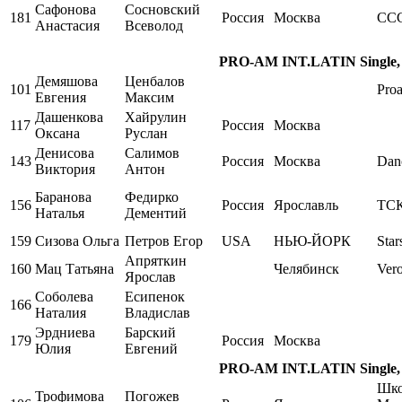
Сафонова
Сосновский
181
Россия
Москва
СС
Анастасия
Всеволод
PRO-AM INT.LATIN Single, 
Демяшова
Ценбалов
101
Pro
Евгения
Максим
Дашенкова
Хайрулин
117
Россия
Москва
Оксана
Руслан
Денисова
Салимов
143
Россия
Москва
Dan
Виктория
Антон
Баранова
Федирко
156
Россия
Ярославль
ТСК
Наталья
Дементий
159
Сизова Ольга
Петров Егор
USA
НЬЮ-ЙОРК
Star
Апряткин
160
Мац Татьяна
Челябинск
Ver
Ярослав
Соболева
Есипенок
166
Наталия
Владислав
Эрдниева
Барский
179
Россия
Москва
Юлия
Евгений
PRO-AM INT.LATIN Single, 
Шко
Трофимова
Погожев