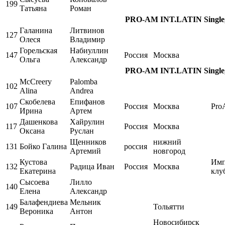
199
Татьяна
Роман
PRO-AM INT.LATIN Single, 
Галанина
Литвинов
127
Олеся
Владимир
Горельская
Набиуллин
147
Россия
Москва
Ольга
Александр
PRO-AM INT.LATIN Single, 
McCreery
Palomba
102
Alina
Andrea
Скобелева
Епифанов
107
Россия
Москва
Pro
Ирина
Артем
Дашенкова
Хайрулин
117
Россия
Москва
Оксана
Руслан
Щенников
нижний
131
Бойко Галина
россия
Артемий
новгород
Кустова
Имп
132
Радица Иван
Россия
Москва
Екатерина
клу
Сысоева
Лилло
140
Елена
Александр
Балафендиева
Мельник
149
Тольятти
Вероника
Антон
Новосибирск