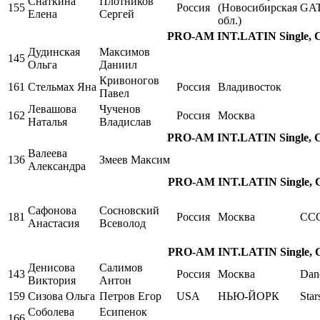
Снаткина
Плотников
155
Россия
(Новосибирская
GA
Елена
Сергей
обл.)
PRO-AM INT.LATIN Single, Ch
Дудинская
Максимов
145
Ольга
Даниил
Кривоногов
161
Стельмах Яна
Россия
Владивосток
Павел
Левашова
Чученов
162
Россия
Москва
Наталья
Владислав
PRO-AM INT.LATIN Single, Ch
Валеева
136
Змеев Максим
Александра
PRO-AM INT.LATIN Single, C
Сафонова
Сосновский
181
Россия
Москва
СС
Анастасия
Всеволод
PRO-AM INT.LATIN Single, C
Денисова
Салимов
143
Россия
Москва
Dan
Виктория
Антон
159
Сизова Ольга
Петров Егор
USA
НЬЮ-ЙОРК
Star
Соболева
Есипенок
166