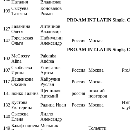
Наталия
Владислав
Сысуева
Коновалов
199
Татьяна
Роман
PRO-AM INT.LATIN Single, Cha
Галанина
Литвинов
127
Олеся
Владимир
Горельская
Набиуллин
147
Россия
Москва
Ольга
Александр
PRO-AM INT.LATIN Single, Cha
McCreery
Palomba
102
Alina
Andrea
Скобелева
Епифанов
107
Россия
Москва
Pro
Ирина
Артем
Дашенкова
Хайрулин
117
Россия
Москва
Оксана
Руслан
Щенников
нижний
131
Бойко Галина
россия
Артемий
новгород
Кустова
Имп
132
Радица Иван
Россия
Москва
Екатерина
клу
Сысоева
Лилло
140
Елена
Александр
Балафендиева
Мельник
149
Тольятти