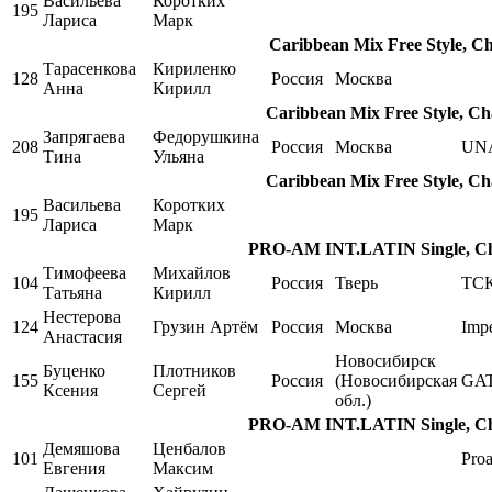
Васильева
Коротких
195
Лариса
Марк
Caribbean Mix Free Style, C
Тарасенкова
Кириленко
128
Россия
Москва
Анна
Кирилл
Caribbean Mix Free Style, Ch
Запрягаева
Федорушкина
208
Россия
Москва
UN
Тина
Ульяна
Caribbean Mix Free Style, Ch
Васильева
Коротких
195
Лариса
Марк
PRO-AM INT.LATIN Single, Cha
Тимофеева
Михайлов
104
Россия
Тверь
ТСК
Татьяна
Кирилл
Нестерова
124
Грузин Артём
Россия
Москва
Impe
Анастасия
Новосибирск
Буценко
Плотников
155
Россия
(Новосибирская
GA
Ксения
Сергей
обл.)
PRO-AM INT.LATIN Single, Cha
Демяшова
Ценбалов
101
Pro
Евгения
Максим