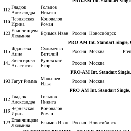
PRO-AM Int. Standart Single,
Гладюк
Гольцов
112
Александра
Никита
Чернявская
Коновалов
116
Ирина
Роман
Епанчинцева
123
Ефимов Иван
Россия
Новосибирск
Людмила
PRO-AM Int. Standart Single, 
Жданеева
Сулименко
115
Россия
Москва
Pre
Анна
Виталий
Зиянгирова
Руновский
141
Россия
Москва
Анастасия
Егор
PRO-AM Int. Standart Single,
Малышев
193
Гагут Римма
Россия
Москва
Илья
PRO-AM Int. Standart Single, 
Гладюк
Гольцов
112
Александра
Никита
Чернявская
Коновалов
116
Ирина
Роман
Епанчинцева
123
Ефимов Иван
Россия
Новосибирск
Людмила