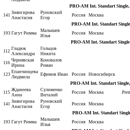
PRO-AM Int. Standart Single,
Зиянгирова
Руновский
141
Россия
Москва
Анастасия
Егор
PRO-AM Int. Standart Single
Малышев
193
Гагут Римма
Россия
Москва
Илья
PRO-AM Int. Standart Single,
Гладюк
Гольцов
112
Александра
Никита
Чернявская
Коновалов
116
Ирина
Роман
Епанчинцева
123
Ефимов Иван
Россия
Новосибирск
Людмила
PRO-AM Int. Standart Single,
Жданеева
Сулименко
115
Россия
Москва
Pre
Анна
Виталий
Зиянгирова
Руновский
141
Россия
Москва
Анастасия
Егор
PRO-AM Int. Standart Single
Малышев
193
Гагут Римма
Россия
Москва
Илья