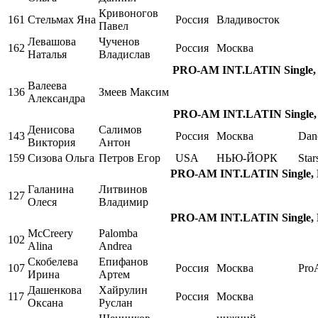
Кривоногов
161
Стельмах Яна
Россия
Владивосток
Павел
Левашова
Чученов
162
Россия
Москва
Наталья
Владислав
PRO-AM INT.LATIN Single, P
Валеева
136
Змеев Максим
Александра
PRO-AM INT.LATIN Single, 
Денисова
Салимов
143
Россия
Москва
Dan
Виктория
Антон
159
Сизова Ольга
Петров Егор
USA
НЬЮ-ЙОРК
Star
PRO-AM INT.LATIN Single, Pa
Галанина
Литвинов
127
Олеся
Владимир
PRO-AM INT.LATIN Single, Pa
McCreery
Palomba
102
Alina
Andrea
Скобелева
Епифанов
107
Россия
Москва
Pro
Ирина
Артем
Дашенкова
Хайрулин
117
Россия
Москва
Оксана
Руслан