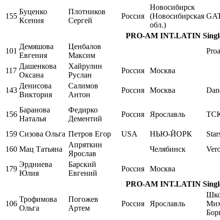
Новосибирск
Буценко
Плотников
155
Россия
(Новосибирская
GA
Ксения
Сергей
обл.)
PRO-AM INT.LATIN Single,
Демяшова
Ценбалов
101
Pro
Евгения
Максим
Дашенкова
Хайрулин
117
Россия
Москва
Оксана
Руслан
Денисова
Салимов
143
Россия
Москва
Dan
Виктория
Антон
Баранова
Федирко
156
Россия
Ярославль
ТСК
Наталья
Дементий
159
Сизова Ольга
Петров Егор
USA
НЬЮ-ЙОРК
Star
Апряткин
160
Мац Татьяна
Челябинск
Ver
Ярослав
Эрдниева
Барский
179
Россия
Москва
Юлия
Евгений
PRO-AM INT.LATIN Single,
Шко
Трофимова
Погожев
106
Россия
Ярославль
Мих
Ольга
Артем
Бор