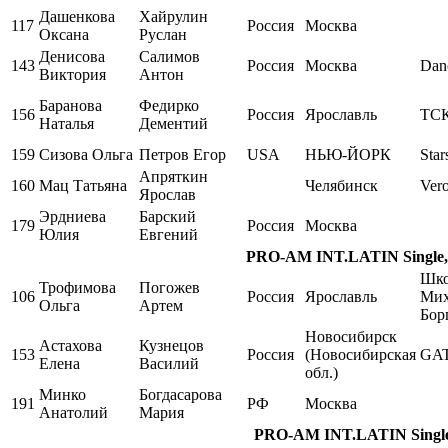
Дашенкова
Хайрулин
117
Россия
Москва
Оксана
Руслан
Денисова
Салимов
143
Россия
Москва
Dan
Виктория
Антон
Баранова
Федирко
156
Россия
Ярославль
ТСК
Наталья
Дементий
159
Сизова Ольга
Петров Егор
USA
НЬЮ-ЙОРК
Star
Апряткин
160
Мац Татьяна
Челябинск
Ver
Ярослав
Эрдниева
Барский
179
Россия
Москва
Юлия
Евгений
PRO-AM INT.LATIN Single, 
Шко
Трофимова
Погожев
106
Россия
Ярославль
Мих
Ольга
Артем
Бор
Новосибирск
Астахова
Кузнецов
153
Россия
(Новосибирская
GA
Елена
Василий
обл.)
Минко
Богдасарова
191
РФ
Москва
Анатолий
Мария
PRO-AM INT.LATIN Single,