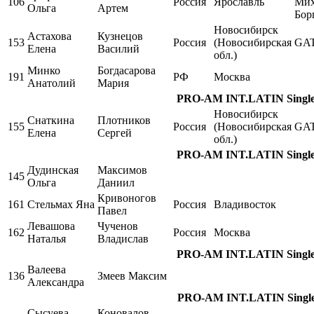
106
Россия
Ярославль
Мих
Ольга
Артем
Бор
Новосибирск
Астахова
Кузнецов
153
Россия
(Новосибирская
GA
Елена
Василий
обл.)
Минко
Богдасарова
191
РФ
Москва
Анатолий
Мария
PRO-AM INT.LATIN Single,
Новосибирск
Снаткина
Плотников
155
Россия
(Новосибирская
GA
Елена
Сергей
обл.)
PRO-AM INT.LATIN Single,
Дудинская
Максимов
145
Ольга
Даниил
Кривоногов
161
Стельмах Яна
Россия
Владивосток
Павел
Левашова
Чученов
162
Россия
Москва
Наталья
Владислав
PRO-AM INT.LATIN Single,
Валеева
136
Змеев Максим
Александра
PRO-AM INT.LATIN Single
Сысуева
Коновалов