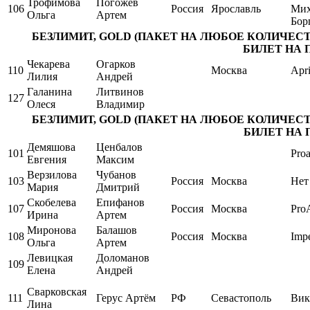
Трофимова
Погожев
106
Россия
Ярославль
Мих
Ольга
Артем
Бор
БЕЗЛИМИТ, GOLD (ПАКЕТ НА ЛЮБОЕ КОЛИЧЕСТ
БИЛЕТ НА П
Чекарева
Огарков
110
Москва
Apri
Лилия
Андрей
Галанина
Литвинов
127
Олеся
Владимир
БЕЗЛИМИТ, GOLD (ПАКЕТ НА ЛЮБОЕ КОЛИЧЕСТ
БИЛЕТ НА П
Демяшова
Ценбалов
101
Pro
Евгения
Максим
Верзилова
Чубанов
103
Россия
Москва
Нет
Мария
Дмитрий
Скобелева
Епифанов
107
Россия
Москва
Pro
Ирина
Артем
Миронова
Балашов
108
Россия
Москва
Impe
Ольга
Артем
Левицкая
Доломанов
109
Елена
Андрей
Сварковская
111
Герус Артём
РФ
Севастополь
Вик
Лина