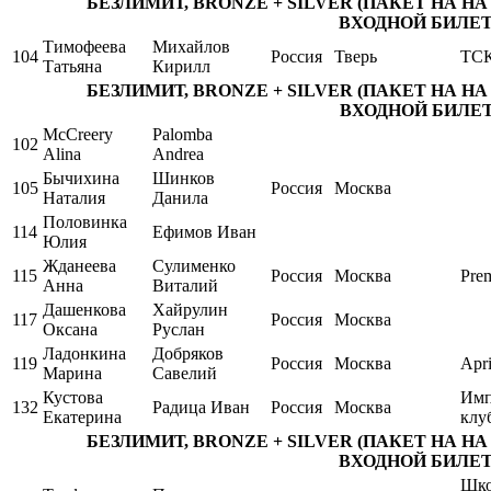
БЕЗЛИМИТ, BRONZE + SILVER (ПАКЕТ НА НА КАТЕ
ВХОДНОЙ БИЛЕТ 
Тимофеева
Михайлов
104
Россия
Тверь
ТСК
Татьяна
Кирилл
БЕЗЛИМИТ, BRONZE + SILVER (ПАКЕТ НА НА КАТЕ
ВХОДНОЙ БИЛЕТ 
McCreery
Palomba
102
Alina
Andrea
Бычихина
Шинков
105
Россия
Москва
Наталия
Данила
Половинка
114
Ефимов Иван
Юлия
Жданеева
Сулименко
115
Россия
Москва
Pre
Анна
Виталий
Дашенкова
Хайрулин
117
Россия
Москва
Оксана
Руслан
Ладонкина
Добряков
119
Россия
Москва
Apri
Марина
Савелий
Кустова
Имп
132
Радица Иван
Россия
Москва
Екатерина
клу
БЕЗЛИМИТ, BRONZE + SILVER (ПАКЕТ НА НА КАТЕ
ВХОДНОЙ БИЛЕТ 
Шко