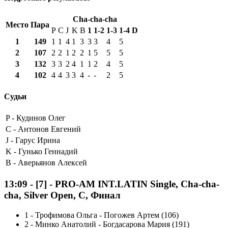
Cha-cha-cha
Место
Пара
P
C
J
K
B
1
1-2
1-3
1-4
D
1
149
1
1
4
1
3
3
3
4
5
2
107
2
2
1
2
2
1
5
5
5
3
132
3
3
2
4
1
1
2
4
5
4
102
4
4
3
3
4
-
-
2
5
Судьи
P -
Кудинов Олег
C -
Антонов Евгений
J -
Гарус Ирина
K -
Гунько Геннадий
B -
Аверьянов Алексей
13:09
-
[7]
- PRO-AM INT.LATIN Single, Cha-cha-
cha, Silver Open, C, Финал
1
-
Трофимова Ольга - Погожев Артем (106)
2
-
Минко Анатолий - Богдасарова Мария (191)