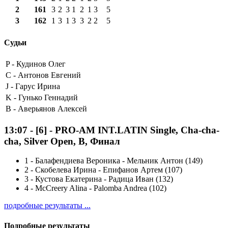
2
161
3
2
3
1
2
1
3
5
3
162
1
3
1
3
3
2
2
5
Судьи
P -
Кудинов Олег
C -
Антонов Евгений
J -
Гарус Ирина
K -
Гунько Геннадий
B -
Аверьянов Алексей
13:07
-
[6]
- PRO-AM INT.LATIN Single, Cha-cha-
cha, Silver Open, B, Финал
1
-
Балафендиева Вероника - Мельник Антон (149)
2
-
Скобелева Ирина - Епифанов Артем (107)
3
-
Кустова Екатерина - Радица Иван (132)
4
-
McCreery Alina - Palomba Andrea (102)
подробные результаты ...
Подробные результаты