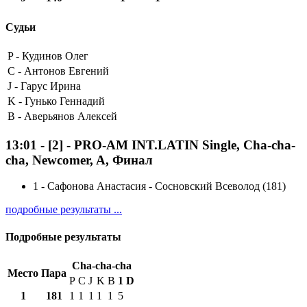
Судьи
P -
Кудинов Олег
C -
Антонов Евгений
J -
Гарус Ирина
K -
Гунько Геннадий
B -
Аверьянов Алексей
13:01
-
[2]
- PRO-AM INT.LATIN Single, Cha-cha-
cha, Newcomer, A, Финал
1
-
Сафонова Анастасия - Сосновский Всеволод (181)
подробные результаты ...
Подробные результаты
Cha-cha-cha
Место
Пара
P
C
J
K
B
1
D
1
181
1
1
1
1
1
5