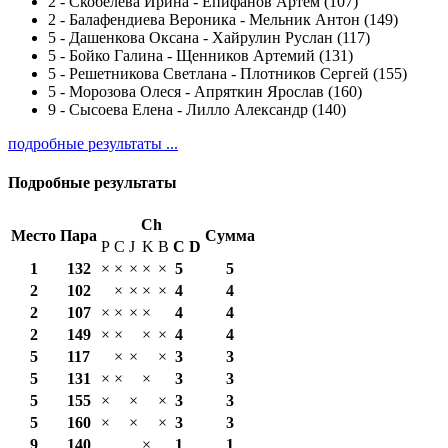
2
-
Скобелева Ирина - Епифанов Артем (107)
2
-
Балафендиева Вероника - Мельник Антон (149)
5
-
Дашенкова Оксана - Хайрулин Руслан (117)
5
-
Бойко Галина - Щенников Артемий (131)
5
-
Решетникова Светлана - Плотников Сергей (155)
5
-
Морозова Олеся - Апряткин Ярослав (160)
9
-
Сысоева Елена - Лилло Александр (140)
подробные результаты ...
Подробные результаты
Ch
Место
Пара
Сумма
P
C
J
K
B
С
D
1
132
×
×
×
×
×
5
5
2
102
×
×
×
×
4
4
2
107
×
×
×
×
4
4
2
149
×
×
×
×
4
4
5
117
×
×
×
3
3
5
131
×
×
×
3
3
5
155
×
×
×
3
3
5
160
×
×
×
3
3
9
140
×
1
1