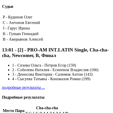
Судьи
P -
Кудинов Олег
C -
Антонов Евгений
J -
Гарус Ирина
K -
Гунько Геннадий
B -
Аверьянов Алексей
13:01
-
[2]
- PRO-AM INT.LATIN Single, Cha-cha-
cha, Newcomer, B, Финал
1
-
Сизова Ольга - Петров Егор (159)
2
-
Соболева Наталия - Есипенок Владислав (166)
3
-
Денисова Виктория - Салимов Антон (143)
4
-
Сысуева Татьяна - Коновалов Роман (199)
подробные результаты ...
Подробные результаты
Cha-cha-cha
Место
Пара