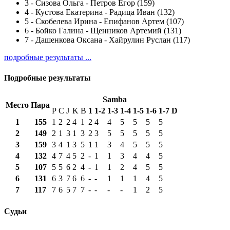
3
-
Сизова Ольга - Петров Егор (159)
4
-
Кустова Екатерина - Радица Иван (132)
5
-
Скобелева Ирина - Епифанов Артем (107)
6
-
Бойко Галина - Щенников Артемий (131)
7
-
Дашенкова Оксана - Хайрулин Руслан (117)
подробные результаты ...
Подробные результаты
Samba
Место
Пара
P
C
J
K
B
1
1-2
1-3
1-4
1-5
1-6
1-7
D
1
155
1
2
2
4
1
2
4
4
5
5
5
5
2
149
2
1
3
1
3
2
3
5
5
5
5
5
3
159
3
4
1
3
5
1
1
3
4
5
5
5
4
132
4
7
4
5
2
-
1
1
3
4
4
5
5
107
5
5
6
2
4
-
1
1
2
4
5
5
6
131
6
3
7
6
6
-
-
1
1
1
4
5
7
117
7
6
5
7
7
-
-
-
-
1
2
5
Судьи