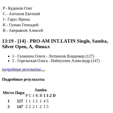
P -
Кудинов Олег
C -
Антонов Евгений
J -
Гарус Ирина
K -
Гунько Геннадий
B -
Аверьянов Алексей
13:19
-
[14]
- PRO-AM INT.LATIN Single, Samba,
Silver Open, A, Финал
1
-
Галанина Олеся - Литвинов Владимир (127)
2
-
Горельская Ольга - Набиуллин Александр (147)
подробные результаты ...
Подробные результаты
Samba
Место
Пара
P
C
J
K
B
1
1-2
D
1
127
1
1
1
2
1
4
5
2
147
2
2
2
1
2
1
5