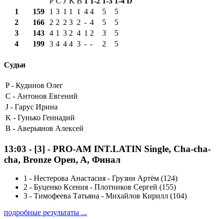
P
C
J
K
B
1
1-2
1-3
1-4
D
1
159
1
3
1
1
1
4
4
5
5
2
166
2
2
2
3
2
-
4
5
5
3
143
4
1
3
2
4
1
2
3
5
4
199
3
4
4
4
3
-
-
2
5
Судьи
P -
Кудинов Олег
C -
Антонов Евгений
J -
Гарус Ирина
K -
Гунько Геннадий
B -
Аверьянов Алексей
13:03
-
[3]
- PRO-AM INT.LATIN Single, Cha-cha-
cha, Bronze Open, A, Финал
1
-
Нестерова Анастасия - Грузин Артём (124)
2
-
Буценко Ксения - Плотников Сергей (155)
3
-
Тимофеева Татьяна - Михайлов Кирилл (104)
подробные результаты ...