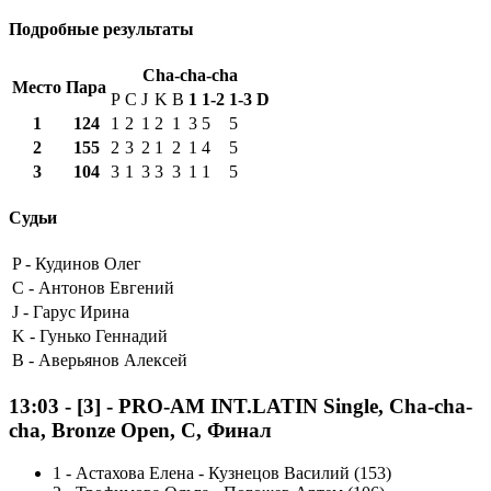
Подробные результаты
Cha-cha-cha
Место
Пара
P
C
J
K
B
1
1-2
1-3
D
1
124
1
2
1
2
1
3
5
5
2
155
2
3
2
1
2
1
4
5
3
104
3
1
3
3
3
1
1
5
Судьи
P -
Кудинов Олег
C -
Антонов Евгений
J -
Гарус Ирина
K -
Гунько Геннадий
B -
Аверьянов Алексей
13:03
-
[3]
- PRO-AM INT.LATIN Single, Cha-cha-
cha, Bronze Open, C, Финал
1
-
Астахова Елена - Кузнецов Василий (153)