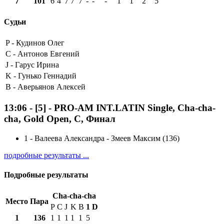
7
101
6
4
7
7
7
-
-
-
1
1
2
5
Судьи
P -
Кудинов Олег
C -
Антонов Евгений
J -
Гарус Ирина
K -
Гунько Геннадий
B -
Аверьянов Алексей
13:06
-
[5]
- PRO-AM INT.LATIN Single, Cha-cha-
cha, Gold Open, C, Финал
1
-
Валеева Александра - Змеев Максим (136)
подробные результаты ...
Подробные результаты
Cha-cha-cha
Место
Пара
P
C
J
K
B
1
D
1
136
1
1
1
1
1
5