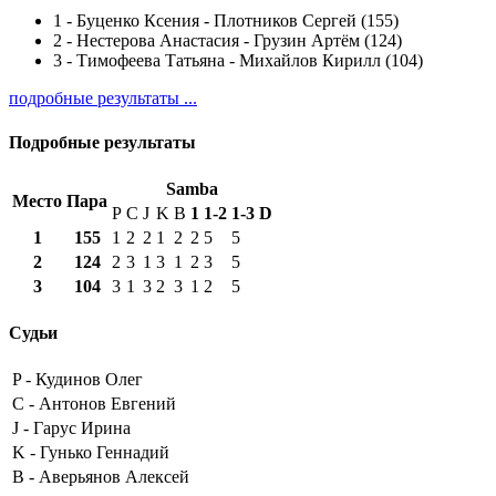
1
-
Буценко Ксения - Плотников Сергей (155)
2
-
Нестерова Анастасия - Грузин Артём (124)
3
-
Тимофеева Татьяна - Михайлов Кирилл (104)
подробные результаты ...
Подробные результаты
Samba
Место
Пара
P
C
J
K
B
1
1-2
1-3
D
1
155
1
2
2
1
2
2
5
5
2
124
2
3
1
3
1
2
3
5
3
104
3
1
3
2
3
1
2
5
Судьи
P -
Кудинов Олег
C -
Антонов Евгений
J -
Гарус Ирина
K -
Гунько Геннадий
B -
Аверьянов Алексей