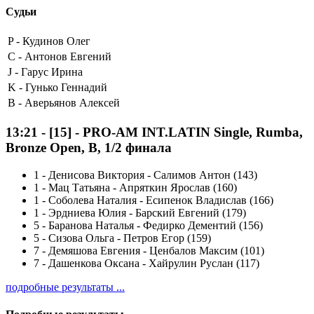
Судьи
P -
Кудинов Олег
C -
Антонов Евгений
J -
Гарус Ирина
K -
Гунько Геннадий
B -
Аверьянов Алексей
13:21
-
[15]
- PRO-AM INT.LATIN Single, Rumba,
Bronze Open, B, 1/2 финала
1
-
Денисова Виктория - Салимов Антон (143)
1
-
Мац Татьяна - Апряткин Ярослав (160)
1
-
Соболева Наталия - Есипенок Владислав (166)
1
-
Эрдниева Юлия - Барский Евгений (179)
5
-
Баранова Наталья - Федирко Дементий (156)
5
-
Сизова Ольга - Петров Егор (159)
7
-
Демяшова Евгения - Ценбалов Максим (101)
7
-
Дашенкова Оксана - Хайрулин Руслан (117)
подробные результаты ...