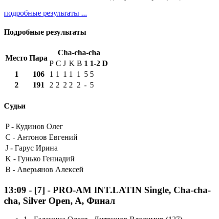
подробные результаты ...
Подробные результаты
Cha-cha-cha
Место
Пара
P
C
J
K
B
1
1-2
D
1
106
1
1
1
1
1
5
5
2
191
2
2
2
2
2
-
5
Судьи
P -
Кудинов Олег
C -
Антонов Евгений
J -
Гарус Ирина
K -
Гунько Геннадий
B -
Аверьянов Алексей
13:09
-
[7]
- PRO-AM INT.LATIN Single, Cha-cha-
cha, Silver Open, A, Финал