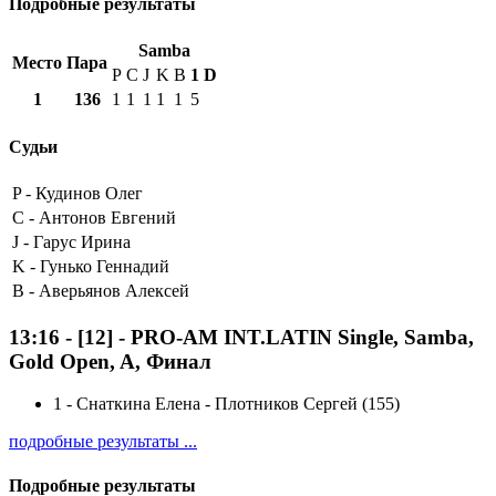
Подробные результаты
Samba
Место
Пара
P
C
J
K
B
1
D
1
136
1
1
1
1
1
5
Судьи
P -
Кудинов Олег
C -
Антонов Евгений
J -
Гарус Ирина
K -
Гунько Геннадий
B -
Аверьянов Алексей
13:16
-
[12]
- PRO-AM INT.LATIN Single, Samba,
Gold Open, A, Финал
1
-
Снаткина Елена - Плотников Сергей (155)
подробные результаты ...
Подробные результаты