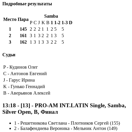
Подробные результаты
Samba
Место
Пара
P
C
J
K
B
1
1-2
1-3
D
1
145
2
2
2
1
1
2
5
5
2
161
3
1
3
2
2
1
3
5
3
162
1
3
1
3
3
2
2
5
Судьи
P -
Кудинов Олег
C -
Антонов Евгений
J -
Гарус Ирина
K -
Гунько Геннадий
B -
Аверьянов Алексей
13:18
-
[13]
- PRO-AM INT.LATIN Single, Samba,
Silver Open, B, Финал
1
-
Решетникова Светлана - Плотников Сергей (155)
2
-
Балафендиева Вероника - Мельник Антон (149)