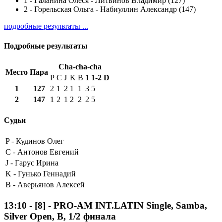
1
-
Галанина Олеся - Литвинов Владимир (127)
2
-
Горельская Ольга - Набиуллин Александр (147)
подробные результаты ...
Подробные результаты
Cha-cha-cha
Место
Пара
P
C
J
K
B
1
1-2
D
1
127
2
1
2
1
1
3
5
2
147
1
2
1
2
2
2
5
Судьи
P -
Кудинов Олег
C -
Антонов Евгений
J -
Гарус Ирина
K -
Гунько Геннадий
B -
Аверьянов Алексей
13:10
-
[8]
- PRO-AM INT.LATIN Single, Samba,
Silver Open, B, 1/2 финала