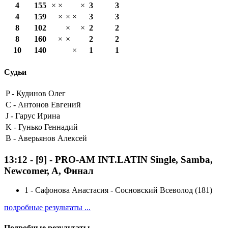
4
155
×
×
×
3
3
4
159
×
×
×
3
3
8
102
×
×
2
2
8
160
×
×
2
2
10
140
×
1
1
Судьи
P -
Кудинов Олег
C -
Антонов Евгений
J -
Гарус Ирина
K -
Гунько Геннадий
B -
Аверьянов Алексей
13:12
-
[9]
- PRO-AM INT.LATIN Single, Samba,
Newcomer, A, Финал
1
-
Сафонова Анастасия - Сосновский Всеволод (181)
подробные результаты ...
Подробные результаты