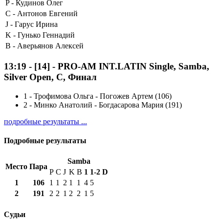
P -
Кудинов Олег
C -
Антонов Евгений
J -
Гарус Ирина
K -
Гунько Геннадий
B -
Аверьянов Алексей
13:19
-
[14]
- PRO-AM INT.LATIN Single, Samba,
Silver Open, C, Финал
1
-
Трофимова Ольга - Погожев Артем (106)
2
-
Минко Анатолий - Богдасарова Мария (191)
подробные результаты ...
Подробные результаты
Samba
Место
Пара
P
C
J
K
B
1
1-2
D
1
106
1
1
2
1
1
4
5
2
191
2
2
1
2
2
1
5
Судьи