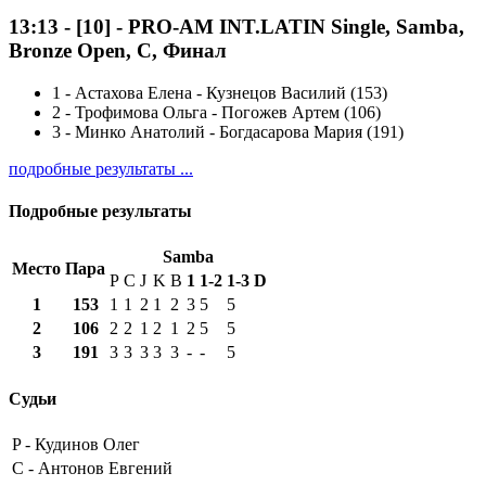
13:13
-
[10]
- PRO-AM INT.LATIN Single, Samba,
Bronze Open, C, Финал
1
-
Астахова Елена - Кузнецов Василий (153)
2
-
Трофимова Ольга - Погожев Артем (106)
3
-
Минко Анатолий - Богдасарова Мария (191)
подробные результаты ...
Подробные результаты
Samba
Место
Пара
P
C
J
K
B
1
1-2
1-3
D
1
153
1
1
2
1
2
3
5
5
2
106
2
2
1
2
1
2
5
5
3
191
3
3
3
3
3
-
-
5
Судьи
P -
Кудинов Олег
C -
Антонов Евгений