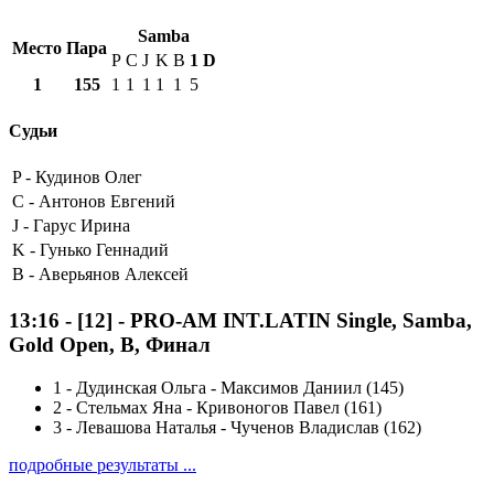
Samba
Место
Пара
P
C
J
K
B
1
D
1
155
1
1
1
1
1
5
Судьи
P -
Кудинов Олег
C -
Антонов Евгений
J -
Гарус Ирина
K -
Гунько Геннадий
B -
Аверьянов Алексей
13:16
-
[12]
- PRO-AM INT.LATIN Single, Samba,
Gold Open, B, Финал
1
-
Дудинская Ольга - Максимов Даниил (145)
2
-
Стельмах Яна - Кривоногов Павел (161)
3
-
Левашова Наталья - Чученов Владислав (162)
подробные результаты ...