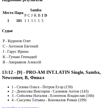
Samba
Место
Пара
P
C
J
K
B
1
D
1
181
1
1
1
1
1
5
Судьи
P -
Кудинов Олег
C -
Антонов Евгений
J -
Гарус Ирина
K -
Гунько Геннадий
B -
Аверьянов Алексей
13:12
-
[9]
- PRO-AM INT.LATIN Single, Samba,
Newcomer, B, Финал
1
-
Сизова Ольга - Петров Егор (159)
2
-
Денисова Виктория - Салимов Антон (143)
3
-
Соболева Наталия - Есипенок Владислав (166)
4
-
Сысуева Татьяна - Коновалов Роман (199)