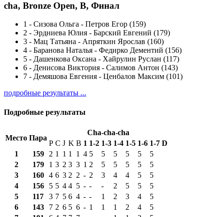
cha, Bronze Open, B, Финал
1
-
Сизова Ольга - Петров Егор (159)
2
-
Эрдниева Юлия - Барский Евгений (179)
3
-
Мац Татьяна - Апряткин Ярослав (160)
4
-
Баранова Наталья - Федирко Дементий (156)
5
-
Дашенкова Оксана - Хайрулин Руслан (117)
6
-
Денисова Виктория - Салимов Антон (143)
7
-
Демяшова Евгения - Ценбалов Максим (101)
подробные результаты ...
Подробные результаты
Cha-cha-cha
Место
Пара
P
C
J
K
B
1
1-2
1-3
1-4
1-5
1-6
1-7
D
1
159
2
1
1
1
1
4
5
5
5
5
5
5
2
179
1
3
2
3
3
1
2
5
5
5
5
5
3
160
4
6
3
2
2
-
2
3
4
4
5
5
4
156
5
5
4
4
5
-
-
-
2
5
5
5
5
117
3
7
5
6
4
-
-
1
2
3
4
5
6
143
7
2
6
5
6
-
1
1
1
2
4
5