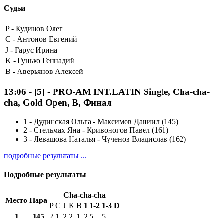
Судьи
P -
Кудинов Олег
C -
Антонов Евгений
J -
Гарус Ирина
K -
Гунько Геннадий
B -
Аверьянов Алексей
13:06
-
[5]
- PRO-AM INT.LATIN Single, Cha-cha-
cha, Gold Open, B, Финал
1
-
Дудинская Ольга - Максимов Даниил (145)
2
-
Стельмах Яна - Кривоногов Павел (161)
3
-
Левашова Наталья - Чученов Владислав (162)
подробные результаты ...
Подробные результаты
Cha-cha-cha
Место
Пара
P
C
J
K
B
1
1-2
1-3
D
1
145
2
1
2
2
1
2
5
5