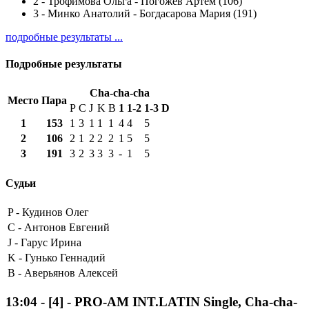
2
-
Трофимова Ольга - Погожев Артем (106)
3
-
Минко Анатолий - Богдасарова Мария (191)
подробные результаты ...
Подробные результаты
Cha-cha-cha
Место
Пара
P
C
J
K
B
1
1-2
1-3
D
1
153
1
3
1
1
1
4
4
5
2
106
2
1
2
2
2
1
5
5
3
191
3
2
3
3
3
-
1
5
Судьи
P -
Кудинов Олег
C -
Антонов Евгений
J -
Гарус Ирина
K -
Гунько Геннадий
B -
Аверьянов Алексей
13:04
-
[4]
- PRO-AM INT.LATIN Single, Cha-cha-