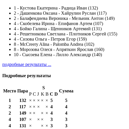
1
-
Кустова Екатерина - Радица Иван (132)
2
-
Дашенкова Оксана - Хайрулин Руслан (117)
2
-
Балафендиева Вероника - Мельник Антон (149)
4
-
Скобелева Ирина - Епифанов Артем (107)
4
-
Бойко Галина - Щенников Артемий (131)
4
-
Решетникова Светлана - Плотников Сергей (155)
4
-
Сизова Ольга - Петров Егор (159)
8
-
McCreery Alina - Palomba Andrea (102)
8
-
Морозова Олеся - Апряткин Ярослав (160)
10
-
Сысоева Елена - Лилло Александр (140)
подробные результаты ...
Подробные результаты
S
Место
Пара
Сумма
P
C
J
K
B
С
D
1
132
×
×
×
×
×
5
5
2
117
×
×
×
×
4
4
2
149
×
×
×
×
4
4
4
107
×
×
×
3
3
4
131
×
×
×
3
3