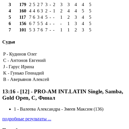
3
179
2
5
2
7
3
-
2
3
3
4
4
5
4
160
4
4
6
3
2
-
1
2
4
4
5
5
5
117
7
6
3
4
5
-
-
1
2
3
4
5
6
156
6
7
5
5
4
-
-
-
1
3
4
5
7
101
5
3
7
6
7
-
-
1
1
2
3
5
Судьи
P -
Кудинов Олег
C -
Антонов Евгений
J -
Гарус Ирина
K -
Гунько Геннадий
B -
Аверьянов Алексей
13:16
-
[12]
- PRO-AM INT.LATIN Single, Samba,
Gold Open, C, Финал
1
-
Валеева Александра - Змеев Максим (136)
подробные результаты ...