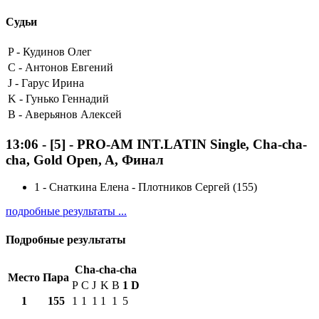
Судьи
P -
Кудинов Олег
C -
Антонов Евгений
J -
Гарус Ирина
K -
Гунько Геннадий
B -
Аверьянов Алексей
13:06
-
[5]
- PRO-AM INT.LATIN Single, Cha-cha-
cha, Gold Open, A, Финал
1
-
Снаткина Елена - Плотников Сергей (155)
подробные результаты ...
Подробные результаты
Cha-cha-cha
Место
Пара
P
C
J
K
B
1
D
1
155
1
1
1
1
1
5