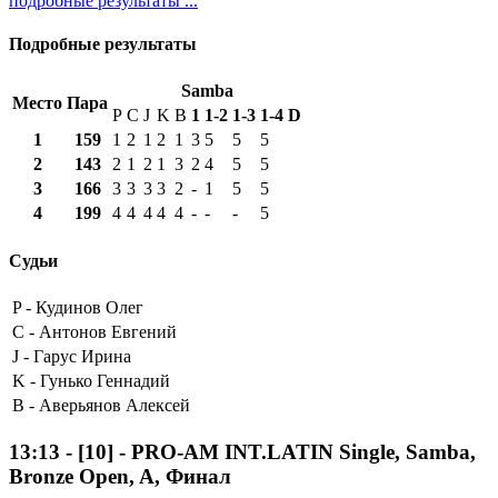
подробные результаты ...
Подробные результаты
Samba
Место
Пара
P
C
J
K
B
1
1-2
1-3
1-4
D
1
159
1
2
1
2
1
3
5
5
5
2
143
2
1
2
1
3
2
4
5
5
3
166
3
3
3
3
2
-
1
5
5
4
199
4
4
4
4
4
-
-
-
5
Судьи
P -
Кудинов Олег
C -
Антонов Евгений
J -
Гарус Ирина
K -
Гунько Геннадий
B -
Аверьянов Алексей
13:13
-
[10]
- PRO-AM INT.LATIN Single, Samba,
Bronze Open, A, Финал