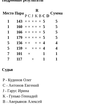
Подробные результаты
R
Место
Пара
Сумма
P
C
J
K
B
С
D
1
143
×
×
×
×
×
5
5
1
160
×
×
×
×
×
5
5
1
166
×
×
×
×
×
5
5
1
179
×
×
×
×
×
5
5
5
156
×
×
×
×
4
4
5
159
×
×
×
×
4
4
7
101
×
1
1
7
117
×
1
1
Судьи
P -
Кудинов Олег
C -
Антонов Евгений
J -
Гарус Ирина
K -
Гунько Геннадий
B -
Аверьянов Алексей