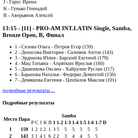
J -
Гарус Ирина
K -
Гунько Геннадий
B -
Аверьянов Алексей
13:15
-
[11]
- PRO-AM INT.LATIN Single, Samba,
Bronze Open, B, Финал
1
-
Сизова Ольга - Петров Егор (159)
2
-
Денисова Виктория - Салимов Антон (143)
3
-
Эрдниева Юлия - Барский Евгений (179)
4
-
Мац Татьяна - Апряткин Ярослав (160)
5
-
Дашенкова Оксана - Хайрулин Руслан (117)
6
-
Баранова Наталья - Федирко Дементий (156)
7
-
Демяшова Евгения - Ценбалов Максим (101)
подробные результаты ...
Подробные результаты
Samba
Место
Пара
P
C
J
K
B
1
1-2
1-3
1-4
1-5
1-6
1-7
D
1
159
1
2
1
2
1
3
5
5
5
5
5
5
2
143
3
1
4
1
6
2
2
3
4
4
5
5