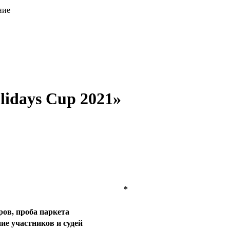
ние
lidays Cup 2021»
*
ов, проба паркета
ие участников и судей