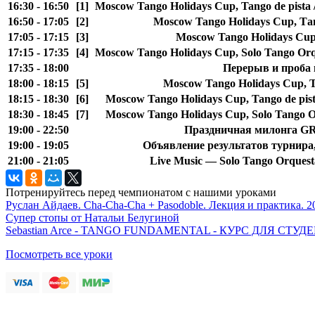
16:30 - 16:50
[1]
Moscow Tango Holidays Cup, Tango de pista 
16:50 - 17:05
[2]
Moscow Tango Holidays Cup, Та
17:05 - 17:15
[3]
Moscow Tango Holidays Cu
17:15 - 17:35
[4]
Moscow Tango Holidays Cup, Solo Tango Orqu
17:35 - 18:00
Перерыв и проба 
18:00 - 18:15
[5]
Moscow Tango Holidays Cup, 
18:15 - 18:30
[6]
Moscow Tango Holidays Cup, Tango de pis
18:30 - 18:45
[7]
Moscow Tango Holidays Cup, Solo Tango Or
19:00 - 22:50
Праздничная милонга 
19:00 - 19:05
Объявление результатов турнира
21:00 - 21:05
Live Music — Solo Tango Orquest
Потренируйтесь перед чемпионатом с нашими уроками
Руслан Айдаев. Cha-Cha-Cha + Pasodoble. Лекция и практика. 2
Супер стопы от Натальи Белугиной
Sebastian Arce - TANGO FUNDAMENTAL - КУРС ДЛЯ СТ
Посмотреть все уроки