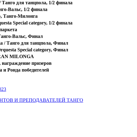
/ Танго для танцпола, 1/2 финала
нго-Вальс, 1/2 финала
p, Танго-Милонга
esta Special category, 1/2 финала
паркета
Танго-Вальс, Финал
ta / Танго для танцпола, Финал
questa Special category, Финал
GRAN MILONGA
, награждение призеров
a и Ронда победителей
023
УДЕНТОВ И ПРЕПОДАВАТЕЛЕЙ ТАНГО