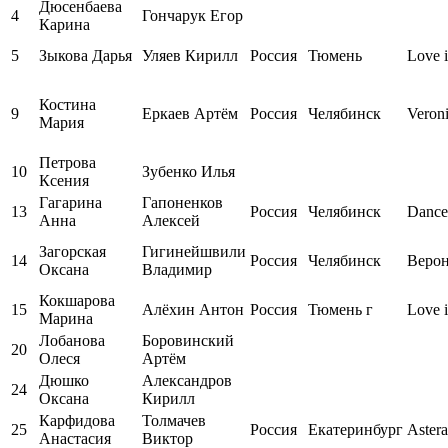
Дюсенбаева
4
Гончарук Егор
Карина
5
Зыкова Дарья
Уляев Кирилл
Россия
Тюмень
Love i
Костина
9
Еркаев Артём
Россия
Челябинск
Veron
Мария
Петрова
10
Зубенко Илья
Ксения
Гагарина
Гапоненков
13
Россия
Челябинск
Dance
Анна
Алексей
Загорская
Гигинейшвили
14
Россия
Челябинск
Веро
Оксана
Владимир
Кокшарова
15
Алёхин Антон
Россия
Тюмень г
Love 
Марина
Лобанова
Боровинский
20
Олеся
Артём
Дюшко
Александров
24
Оксана
Кирилл
Карфидова
Толмачев
25
Россия
Екатеринбург
Astera
Анастасия
Виктор