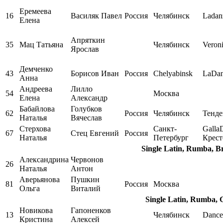
Еремеева
16
Василяк Павел
Россия
Челябинск
Ladan
Елена
Апряткин
35
Мац Татьяна
Челябинск
Veron
Ярослав
Демченко
43
Борисов Иван
Россия
Chelyabinsk
LaDa
Анна
Андреева
Лилло
54
Москва
Елена
Александр
Бабайлова
Голубков
62
Россия
Челябинск
Тенд
Наталья
Вячеслав
Стерхова
Санкт-
Galla
67
Стец Евгений
Россия
Наталья
Петербург
Крест
Single Latin, Rumba, B
Александрина
Червонов
26
Наталья
Антон
Аверьянова
Пушкин
81
Россия
Москва
Ольга
Виталий
Single Latin, Rumba, 
Новикова
Гапоненков
13
Челябинск
Dance
Кристина
Алексей