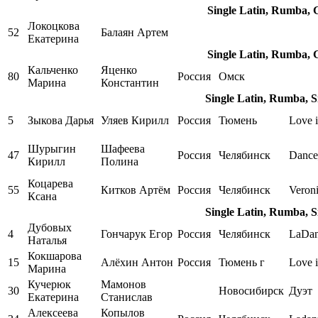
Single Latin, Rumba, 
Локоцкова
52
Балаян Артем
Екатерина
Single Latin, Rumba, 
Кальченко
Яценко
80
Россия
Омск
Марина
Константин
Single Latin, Rumba, S
5
Зыкова Дарья
Уляев Кирилл
Россия
Тюмень
Love i
Шурыгин
Шафеева
47
Россия
Челябинск
Dance
Кирилл
Полина
Коцарева
55
Китков Артём
Россия
Челябинск
Veron
Ксана
Single Latin, Rumba, S
Дубовых
4
Гончарук Егор
Россия
Челябинск
LaDa
Наталья
Кокшарова
15
Алёхин Антон
Россия
Тюмень г
Love 
Марина
Кучерюк
Мамонов
30
Новосибирск
Дуэт
Екатерина
Станислав
Алексеева
Копылов