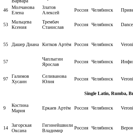
Варвара
Молчанова
Златов
46
Россия
Челябинск
Прив
Елена
Алексей
Мальцева
Трембач
53
Россия
Челябинск
Dance
Ксения
Станислав
55
Дашер Диана
Китков Артём
Россия
Челябинск
Veron
Чаплыгин
57
Россия
Челябинск
Инфи
Ярослав
Галимов
Селиванова
97
Россия
Челябинск
Veron
Хусаин
Юлия
Single Latin, Rumba, B
Костина
9
Еркаев Артём
Россия
Челябинск
Veron
Мария
Загорская
Гигинейшвили
14
Россия
Челябинск
Веро
Оксана
Владимир