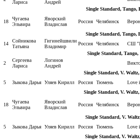
Лариса
Андрей
Single Standard, Tango,
Чугаева
Яворский
18
Россия
Челябинск
Веро
Эльвира
Владислав
Single Standard, Tango,
Сойникова
Гигинейшвили
14
Россия
Челябинск
СШ "
Татьяна
Владимир
Single Standard, Tango,
Сергеева
Логинов
2
Викт
Лариса
Андрей
Single Standard, V. Waltz
5
Зыкова Дарья
Уляев Кирилл
Россия
Тюмень
Love i
Single Standard, V. Waltz
Чугаева
Яворский
18
Россия
Челябинск
Веро
Эльвира
Владислав
Single Standard, V. Waltz
5
Зыкова Дарья
Уляев Кирилл
Россия
Тюмень
Love i
Single Standard, V. Waltz