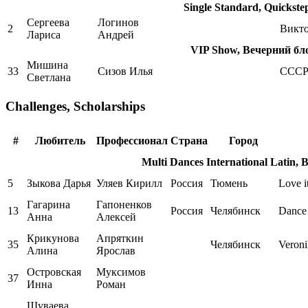
Single Standard, Quickstep
Сергеева
Логинов
2
Викт
Лариса
Андрей
VIP Show, Вечерний бл
Мишина
33
Сизов Илья
ССС
Светлана
Challenges, Scholarships
#
Любитель
Профессионал
Страна
Город
Multi Dances International Latin, 
5
Зыкова Дарья
Уляев Кирилл
Россия
Тюмень
Love i
Гагарина
Гапоненков
13
Россия
Челябинск
Dance 
Анна
Алексей
Крикунова
Апряткин
35
Челябинск
Veron
Алина
Ярослав
Островская
Муксимов
37
Инна
Роман
Шуваева