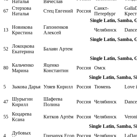
Наталья
Вячеслав
Стерхова
Санкт-
Galla
67
Стец Евгений
Россия
Наталья
Петербург
Крест
Single Latin, Samba, 
Новикова
Гапоненков
13
Челябинск
Dance
Кристина
Алексей
Single Latin, Samba, 
Локоцкова
52
Балаян Артем
Екатерина
Single Latin, Samba, 
Кальченко
Яценко
80
Россия
Омск
Марина
Константин
Single Latin, Samba, S
5
Зыкова Дарья
Уляев Кирилл
Россия
Тюмень
Love i
Шурыгин
Шафеева
47
Россия
Челябинск
Dance
Кирилл
Полина
Коцарева
55
Китков Артём
Россия
Челябинск
Veron
Ксана
Single Latin, Samba, S
Дубовых
4
Гончарук Егор
Россия
Челябинск
LaDa