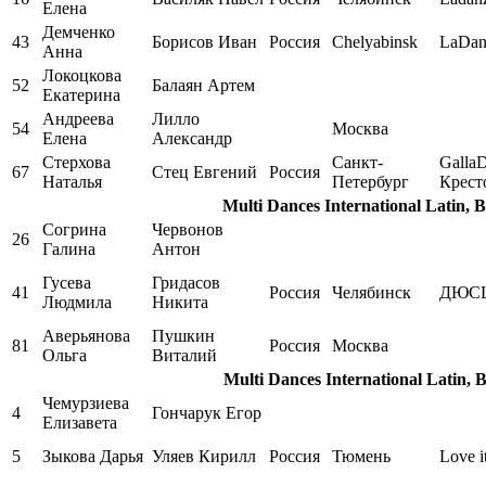
Елена
Демченко
43
Борисов Иван
Россия
Chelyabinsk
LaDan
Анна
Локоцкова
52
Балаян Артем
Екатерина
Андреева
Лилло
54
Москва
Елена
Александр
Стерхова
Санкт-
Galla
67
Стец Евгений
Россия
Наталья
Петербург
Крест
Multi Dances International Latin, 
Согрина
Червонов
26
Галина
Антон
Гусева
Гридасов
41
Россия
Челябинск
ДЮСШ
Людмила
Никита
Аверьянова
Пушкин
81
Россия
Москва
Ольга
Виталий
Multi Dances International Latin, 
Чемурзиева
4
Гончарук Егор
Елизавета
5
Зыкова Дарья
Уляев Кирилл
Россия
Тюмень
Love i