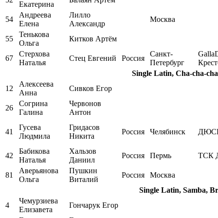
Екатерина
Андреева
Лилло
54
Москва
Елена
Александр
Тенькова
55
Китков Артём
Ольга
Стерхова
Санкт-
Galla
67
Стец Евгений
Россия
Наталья
Петербург
Крест
Single Latin, Cha-cha-cha
Алексеева
12
Сивков Егор
Анна
Согрина
Червонов
26
Галина
Антон
Гусева
Гридасов
41
Россия
Челябинск
ДЮСШ
Людмила
Никита
Бабикова
Хальзов
42
Россия
Пермь
ТСК 
Наталья
Даниил
Аверьянова
Пушкин
81
Россия
Москва
Ольга
Виталий
Single Latin, Samba, B
Чемурзиева
4
Гончарук Егор
Елизавета