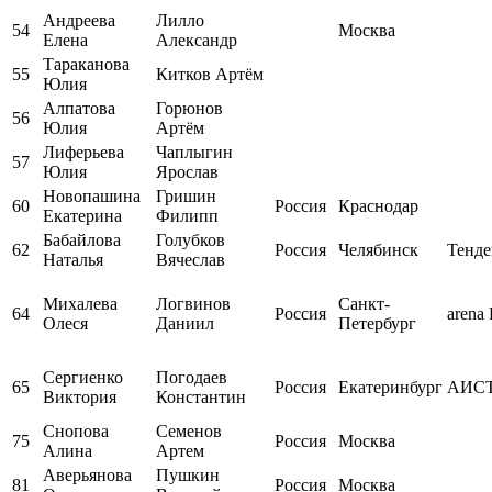
Андреева
Лилло
54
Москва
Елена
Александр
Тараканова
55
Китков Артём
Юлия
Алпатова
Горюнов
56
Юлия
Артём
Лиферьева
Чаплыгин
57
Юлия
Ярослав
Новопашина
Гришин
60
Россия
Краснодар
Екатерина
Филипп
Бабайлова
Голубков
62
Россия
Челябинск
Тенд
Наталья
Вячеслав
Михалева
Логвинов
Санкт-
64
Россия
arena 
Олеся
Даниил
Петербург
Сергиенко
Погодаев
65
Россия
Екатеринбург
АИС
Виктория
Константин
Снопова
Семенов
75
Россия
Москва
Алина
Артем
Аверьянова
Пушкин
81
Россия
Москва