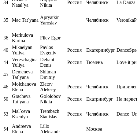
34
Россия
Челябинск
La Danza
Natal`ya
Nikita
Apryatkin
35
Mac Tat`yana
Челябинск
VeronikaP
Yaroslav
Merkulova
36
Filev Egor
Karina
Mikaelyan
Pavlos
40
Россия
Екатеринбург
DanceSpa
Yuliya
Evgeniy
Vereschagina
Dehant
44
Россия
Тюмень
Love it р
Yuliya
Denis
Demeneva
Shitman
45
Tat`yana
Dmitriy
Molchanova
Zlatov
46
Россия
Челябинск
Привиле
Elena
Aleksey
Gracheva
Gololobov
50
Россия
Екатринбург
На парке
Tat`yana
Nikita
Mal`ceva
Trembach
53
Россия
Челябинск
Dance_Un
Kseniya
Stanislav
Andreeva
Lillo
54
Москва
Elena
Aleksandr