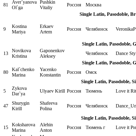
Aver`yanova
Pushkin
81
Россия
Москва
Ol`ga
Vitaliy
Single Latin, Pasodoble, B
Kostina
Erkaev
9
Россия
Челябинск
VeronikaP
Mariya
Artem
Single Latin, Pasodoble, 
Novikova
Gaponenkov
13
Челябинск
Dance Sty
Kristina
Aleksey
Single Latin, Pasodoble, 
Kal`chenko
Yacenko
80
Россия
Омск
Marina
Konstantin
Single Latin, Pasodoble, S
Zykova
5
Ulyaev Kirill
Россия
Тюмень
Love it Ri
Dar`ya
Shurygin
Shafeeva
47
Россия
Челябинск
Dance_Un
Kirill
Polina
Single Latin, Pasodoble, S
Koksharova
Alehin
15
Россия
Тюмень г
Love it Р
Marina
Anton