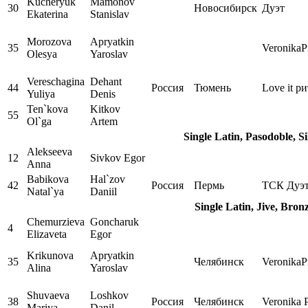
Kucheryuk
Mamonov
30
Новосибирск
Дуэт
Ekaterina
Stanislav
Morozova
Apryatkin
35
VeronikaP
Olesya
Yaroslav
Vereschagina
Dehant
44
Россия
Тюмень
Love it р
Yuliya
Denis
Ten`kova
Kitkov
55
Ol`ga
Artem
Single Latin, Pasodoble, S
Alekseeva
12
Sivkov Egor
Anna
Babikova
Hal`zov
42
Россия
Пермь
ТСК Дуэ
Natal`ya
Daniil
Single Latin, Jive, Bro
Chemurzieva
Goncharuk
4
Elizaveta
Egor
Krikunova
Apryatkin
35
Челябинск
VeronikaP
Alina
Yaroslav
Shuvaeva
Loshkov
38
Россия
Челябинск
Veronika 
Mariya
Danil