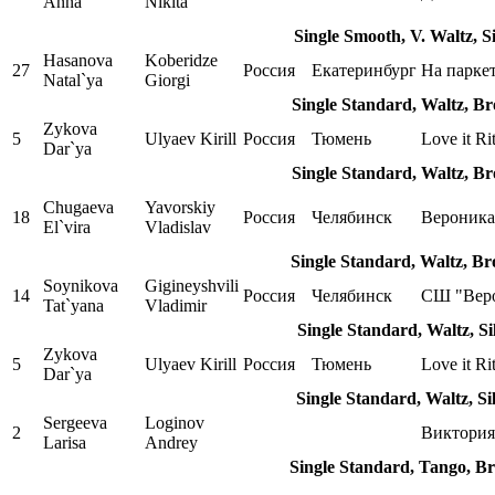
Anna
Nikita
Single Smooth, V. Waltz, S
Hasanova
Koberidze
27
Россия
Екатеринбург
На парке
Natal`ya
Giorgi
Single Standard, Waltz, B
Zykova
5
Ulyaev Kirill
Россия
Тюмень
Love it Ri
Dar`ya
Single Standard, Waltz, B
Chugaeva
Yavorskiy
18
Россия
Челябинск
Вероника
El`vira
Vladislav
Single Standard, Waltz, B
Soynikova
Gigineyshvili
14
Россия
Челябинск
СШ "Вер
Tat`yana
Vladimir
Single Standard, Waltz, S
Zykova
5
Ulyaev Kirill
Россия
Тюмень
Love it Ri
Dar`ya
Single Standard, Waltz, S
Sergeeva
Loginov
2
Виктория
Larisa
Andrey
Single Standard, Tango, B