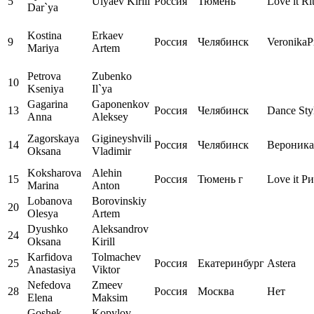
5
Ulyaev Kirill
Россия
Тюмень
Love it Ri
Dar`ya
Kostina
Erkaev
9
Россия
Челябинск
VeronikaP
Mariya
Artem
Petrova
Zubenko
10
Kseniya
Il`ya
Gagarina
Gaponenkov
13
Россия
Челябинск
Dance Sty
Anna
Aleksey
Zagorskaya
Gigineyshvili
14
Россия
Челябинск
Вероника
Oksana
Vladimir
Koksharova
Alehin
15
Россия
Тюмень г
Love it Р
Marina
Anton
Lobanova
Borovinskiy
20
Olesya
Artem
Dyushko
Aleksandrov
24
Oksana
Kirill
Karfidova
Tolmachev
25
Россия
Екатеринбург
Astera
Anastasiya
Viktor
Nefedova
Zmeev
28
Россия
Москва
Нет
Elena
Maksim
Goshek
Kopylov