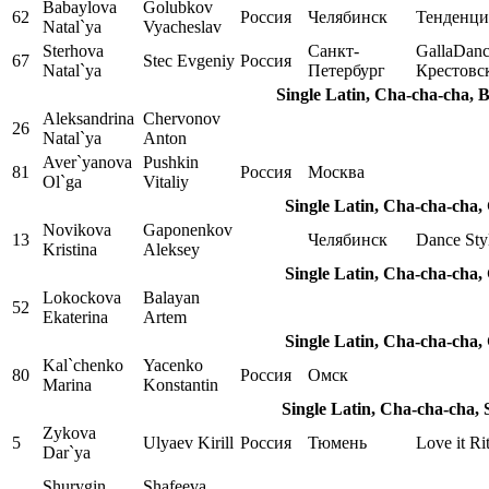
Babaylova
Golubkov
62
Россия
Челябинск
Тенденци
Natal`ya
Vyacheslav
Sterhova
Санкт-
GallaDan
67
Stec Evgeniy
Россия
Natal`ya
Петербург
Крестовс
Single Latin, Cha-cha-cha, 
Aleksandrina
Chervonov
26
Natal`ya
Anton
Aver`yanova
Pushkin
81
Россия
Москва
Ol`ga
Vitaliy
Single Latin, Cha-cha-cha,
Novikova
Gaponenkov
13
Челябинск
Dance Sty
Kristina
Aleksey
Single Latin, Cha-cha-cha,
Lokockova
Balayan
52
Ekaterina
Artem
Single Latin, Cha-cha-cha,
Kal`chenko
Yacenko
80
Россия
Омск
Marina
Konstantin
Single Latin, Cha-cha-cha, 
Zykova
5
Ulyaev Kirill
Россия
Тюмень
Love it Ri
Dar`ya
Shurygin
Shafeeva