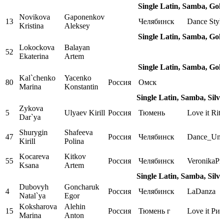
Single Latin, Samba, Go
Novikova
Gaponenkov
13
Челябинск
Dance Sty
Kristina
Aleksey
Single Latin, Samba, Go
Lokockova
Balayan
52
Ekaterina
Artem
Single Latin, Samba, Go
Kal`chenko
Yacenko
80
Россия
Омск
Marina
Konstantin
Single Latin, Samba, Sil
Zykova
5
Ulyaev Kirill
Россия
Тюмень
Love it Ri
Dar`ya
Shurygin
Shafeeva
47
Россия
Челябинск
Dance_Un
Kirill
Polina
Kocareva
Kitkov
55
Россия
Челябинск
VeronikaP
Ksana
Artem
Single Latin, Samba, Sil
Dubovyh
Goncharuk
4
Россия
Челябинск
LaDanza
Natal`ya
Egor
Koksharova
Alehin
15
Россия
Тюмень г
Love it Р
Marina
Anton