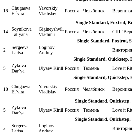
Chugaeva
Yavorskiy
18
Россия
Челябинск
Вероника
El`vira
Vladislav
Single Standard, Foxtrot, 
Soynikova
Gigineyshvili
14
Россия
Челябинск
СШ "Вер
Tat`yana
Vladimir
Single Standard, Foxtrot, 
Sergeeva
Loginov
2
Виктория
Larisa
Andrey
Single Standard, Quickstep,
Zykova
5
Ulyaev Kirill
Россия
Тюмень
Love it Ri
Dar`ya
Single Standard, Quickstep,
Chugaeva
Yavorskiy
18
Россия
Челябинск
Вероника
El`vira
Vladislav
Single Standard, Quickstep,
Zykova
5
Ulyaev Kirill
Россия
Тюмень
Love it Ri
Dar`ya
Single Standard, Quickstep,
Sergeeva
Loginov
2
Виктория
Larisa
Andrey