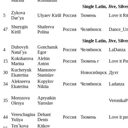
Marina
Konstantin
Single Latin, Jive, Silv
Zykova
5
Ulyaev Kirill
Россия
Тюмень
Love it Ri
Dar`ya
Shurygin
Shafeeva
47
Россия
Челябинск
Dance_Un
Kirill
Polina
Single Latin, Jive, Silv
Dubovyh
Goncharuk
4
Россия
Челябинск
LaDanza
Natal`ya
Egor
Koksharova
Alehin
15
Россия
Тюмень г
Love it Р
Marina
Anton
Kucheryuk
Mamonov
30
Новосибирск
Дуэт
Ekaterina
Stanislav
Alekseeva
Kopylov
34
Россия
Челябинск
Ladanza
Ekaterina
Nikita
Morozova
Apryatkin
35
VeronikaP
Olesya
Yaroslav
Vereschagina
Dehant
44
Россия
Тюмень
Love it р
Yuliya
Denis
Ten`kova
Kitkov