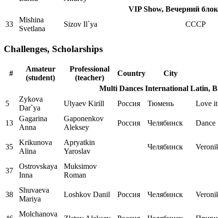
VIP Show, Вечерний блок
Mishina
33
Sizov Il`ya
СССР
Svetlana
Challenges, Scholarships
Amateur
Professional
#
Country
City
(student)
(teacher)
Multi Dances International Latin, 
Zykova
5
Ulyaev Kirill
Россия
Тюмень
Love i
Dar`ya
Gagarina
Gaponenkov
13
Россия
Челябинск
Dance 
Anna
Aleksey
Krikunova
Apryatkin
35
Челябинск
Veroni
Alina
Yaroslav
Ostrovskaya
Muksimov
37
Inna
Roman
Shuvaeva
38
Loshkov Danil
Россия
Челябинск
Veroni
Mariya
Molchanova