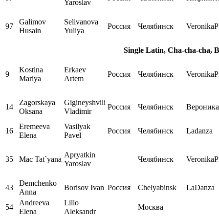
Yaroslav
Galimov
Selivanova
97
Россия
Челябинск
Veronika
Husain
Yuliya
Single Latin, Cha-cha-cha, 
Kostina
Erkaev
9
Россия
Челябинск
VeronikaP
Mariya
Artem
Zagorskaya
Gigineyshvili
14
Россия
Челябинск
Вероника
Oksana
Vladimir
Eremeeva
Vasilyak
16
Россия
Челябинск
Ladanza
Elena
Pavel
Apryatkin
35
Mac Tat`yana
Челябинск
VeronikaP
Yaroslav
Demchenko
43
Borisov Ivan
Россия
Chelyabinsk
LaDanza
Anna
Andreeva
Lillo
54
Москва
Elena
Aleksandr