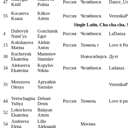
47
Россия
Челябинск
Dance_Un
Kirill
Polina
Kocareva
Kitkov
55
Россия
Челябинск
VeronikaP
Ksana
Artem
Single Latin, Cha-cha-cha, 
Dubovyh
Goncharuk
4
Россия
Челябинск
LaDanza
Natal`ya
Egor
Koksharova
Alehin
15
Россия
Тюмень г
Love it Р
Marina
Anton
Kucheryuk
Mamonov
30
Новосибирск
Дуэт
Ekaterina
Stanislav
Alekseeva
Kopylov
34
Россия
Челябинск
Ladanza
Ekaterina
Nikita
Morozova
Apryatkin
35
VeronikaP
Olesya
Yaroslav
Vereschagina
Dehant
44
Россия
Тюмень
Love it р
Yuliya
Denis
Lokockova
Balayan
52
Ekaterina
Artem
Andreeva
Lillo
54
Москва
Elena
Aleksandr