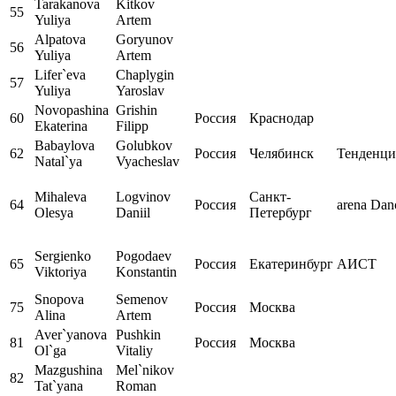
Tarakanova
Kitkov
55
Yuliya
Artem
Alpatova
Goryunov
56
Yuliya
Artem
Lifer`eva
Chaplygin
57
Yuliya
Yaroslav
Novopashina
Grishin
60
Россия
Краснодар
Ekaterina
Filipp
Babaylova
Golubkov
62
Россия
Челябинск
Тенденци
Natal`ya
Vyacheslav
Mihaleva
Logvinov
Санкт-
64
Россия
arena Dan
Olesya
Daniil
Петербург
Sergienko
Pogodaev
65
Россия
Екатеринбург
АИСТ
Viktoriya
Konstantin
Snopova
Semenov
75
Россия
Москва
Alina
Artem
Aver`yanova
Pushkin
81
Россия
Москва
Ol`ga
Vitaliy
Mazgushina
Mel`nikov
82
Tat`yana
Roman