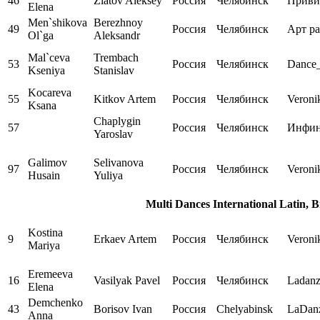
46
Zlatov Aleksey
Россия
Челябинск
Приви
Elena
Men`shikova
Berezhnoy
49
Россия
Челябинск
Арт р
Ol`ga
Aleksandr
Mal`ceva
Trembach
53
Россия
Челябинск
Dance
Kseniya
Stanislav
Kocareva
55
Kitkov Artem
Россия
Челябинск
Veroni
Ksana
Chaplygin
57
Россия
Челябинск
Инфи
Yaroslav
Galimov
Selivanova
97
Россия
Челябинск
Veron
Husain
Yuliya
Multi Dances International Latin, 
Kostina
9
Erkaev Artem
Россия
Челябинск
Veroni
Mariya
Eremeeva
16
Vasilyak Pavel
Россия
Челябинск
Ladan
Elena
Demchenko
43
Borisov Ivan
Россия
Chelyabinsk
LaDan
Anna