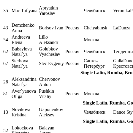
Apryatkin
35
Mac Tat`yana
Челябинск
VeronikaP
Yaroslav
Demchenko
43
Borisov Ivan
Россия
Chelyabinsk
LaDanza
Anna
Andreeva
Lillo
54
Москва
Elena
Aleksandr
Babaylova
Golubkov
62
Россия
Челябинск
Тенденци
Natal`ya
Vyacheslav
Sterhova
Санкт-
GallaDan
67
Stec Evgeniy
Россия
Natal`ya
Петербург
Крестовс
Single Latin, Rumba, Br
Aleksandrina
Chervonov
26
Natal`ya
Anton
Aver`yanova
Pushkin
81
Россия
Москва
Ol`ga
Vitaliy
Single Latin, Rumba, Go
Novikova
Gaponenkov
13
Челябинск
Dance Sty
Kristina
Aleksey
Single Latin, Rumba, Go
Lokockova
Balayan
52