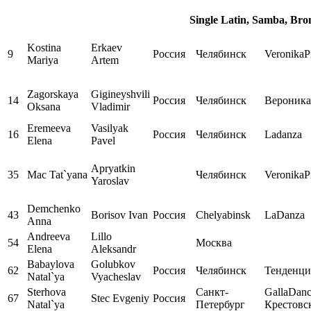
Single Latin, Samba, Bro
Kostina
Erkaev
9
Россия
Челябинск
VeronikaP
Mariya
Artem
Zagorskaya
Gigineyshvili
14
Россия
Челябинск
Вероника
Oksana
Vladimir
Eremeeva
Vasilyak
16
Россия
Челябинск
Ladanza
Elena
Pavel
Apryatkin
35
Mac Tat`yana
Челябинск
VeronikaP
Yaroslav
Demchenko
43
Borisov Ivan
Россия
Chelyabinsk
LaDanza
Anna
Andreeva
Lillo
54
Москва
Elena
Aleksandr
Babaylova
Golubkov
62
Россия
Челябинск
Тенденци
Natal`ya
Vyacheslav
Sterhova
Санкт-
GallaDan
67
Stec Evgeniy
Россия
Natal`ya
Петербург
Крестовс