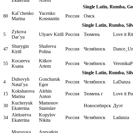
Ekaterina
Artem
Single Latin, Rumba, Go
Kal`chenko
Yacenko
80
Россия
Омск
Marina
Konstantin
Single Latin, Rumba, Sil
Zykova
5
Ulyaev Kirill
Россия
Тюмень
Love it Ri
Dar`ya
Shurygin
Shafeeva
47
Россия
Челябинск
Dance_Un
Kirill
Polina
Kocareva
Kitkov
55
Россия
Челябинск
VeronikaP
Ksana
Artem
Single Latin, Rumba, Sil
Dubovyh
Goncharuk
4
Россия
Челябинск
LaDanza
Natal`ya
Egor
Koksharova
Alehin
15
Россия
Тюмень г
Love it Р
Marina
Anton
Kucheryuk
Mamonov
30
Новосибирск
Дуэт
Ekaterina
Stanislav
Alekseeva
Kopylov
34
Россия
Челябинск
Ladanza
Ekaterina
Nikita
Morozova
Apryatkin