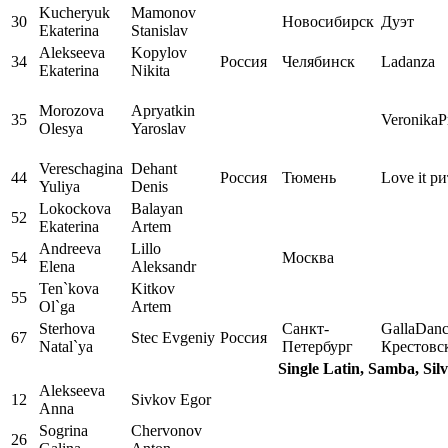
Kucheryuk
Mamonov
30
Новосибирск
Дуэт
Ekaterina
Stanislav
Alekseeva
Kopylov
34
Россия
Челябинск
Ladanza
Ekaterina
Nikita
Morozova
Apryatkin
35
VeronikaP
Olesya
Yaroslav
Vereschagina
Dehant
44
Россия
Тюмень
Love it р
Yuliya
Denis
Lokockova
Balayan
52
Ekaterina
Artem
Andreeva
Lillo
54
Москва
Elena
Aleksandr
Ten`kova
Kitkov
55
Ol`ga
Artem
Sterhova
Санкт-
GallaDan
67
Stec Evgeniy
Россия
Natal`ya
Петербург
Крестовс
Single Latin, Samba, Sil
Alekseeva
12
Sivkov Egor
Anna
Sogrina
Chervonov
26