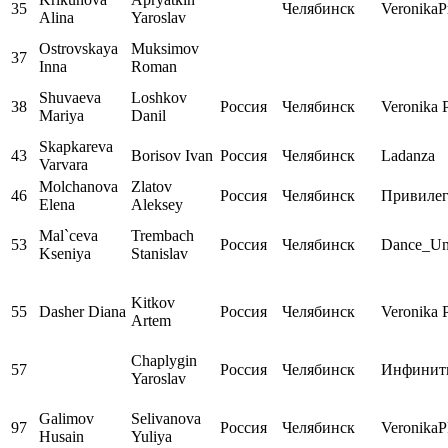
35
Челябинск
VeronikaP
Alina
Yaroslav
Ostrovskaya
Muksimov
37
Inna
Roman
Shuvaeva
Loshkov
38
Россия
Челябинск
Veronika 
Mariya
Danil
Skapkareva
43
Borisov Ivan
Россия
Челябинск
Ladanza
Varvara
Molchanova
Zlatov
46
Россия
Челябинск
Привиле
Elena
Aleksey
Mal`ceva
Trembach
53
Россия
Челябинск
Dance_Un
Kseniya
Stanislav
Kitkov
55
Dasher Diana
Россия
Челябинск
Veronika 
Artem
Chaplygin
57
Россия
Челябинск
Инфинит
Yaroslav
Galimov
Selivanova
97
Россия
Челябинск
Veronika
Husain
Yuliya