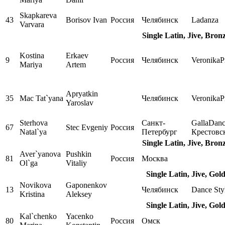
Skapkareva
43
Borisov Ivan
Россия
Челябинск
Ladanza
Varvara
Single Latin, Jive, Bro
Kostina
Erkaev
9
Россия
Челябинск
VeronikaP
Mariya
Artem
Apryatkin
35
Mac Tat`yana
Челябинск
VeronikaP
Yaroslav
Sterhova
Санкт-
GallaDan
67
Stec Evgeniy
Россия
Natal`ya
Петербург
Крестовс
Single Latin, Jive, Bro
Aver`yanova
Pushkin
81
Россия
Москва
Ol`ga
Vitaliy
Single Latin, Jive, Gol
Novikova
Gaponenkov
13
Челябинск
Dance Sty
Kristina
Aleksey
Single Latin, Jive, Gol
Kal`chenko
Yacenko
80
Россия
Омск