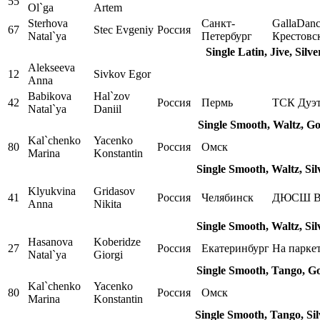
55
Ol`ga
Artem
Sterhova
Санкт-
GallaDan
67
Stec Evgeniy
Россия
Natal`ya
Петербург
Крестовс
Single Latin, Jive, Silv
Alekseeva
12
Sivkov Egor
Anna
Babikova
Hal`zov
42
Россия
Пермь
ТСК Дуэ
Natal`ya
Daniil
Single Smooth, Waltz, G
Kal`chenko
Yacenko
80
Россия
Омск
Marina
Konstantin
Single Smooth, Waltz, Si
Klyukvina
Gridasov
41
Россия
Челябинск
ДЮСШ В
Anna
Nikita
Single Smooth, Waltz, Si
Hasanova
Koberidze
27
Россия
Екатеринбург
На парке
Natal`ya
Giorgi
Single Smooth, Tango, G
Kal`chenko
Yacenko
80
Россия
Омск
Marina
Konstantin
Single Smooth, Tango, Si