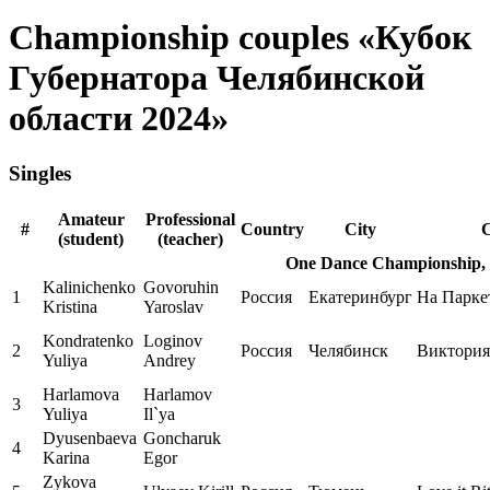
Championship couples «Кубок
Губернатора Челябинской
области 2024»
Singles
Amateur
Professional
#
Country
City
C
(student)
(teacher)
One Dance Championship, 
Kalinichenko
Govoruhin
1
Россия
Екатеринбург
На Парке
Kristina
Yaroslav
Kondratenko
Loginov
2
Россия
Челябинск
Виктория
Yuliya
Andrey
Harlamova
Harlamov
3
Yuliya
Il`ya
Dyusenbaeva
Goncharuk
4
Karina
Egor
Zykova