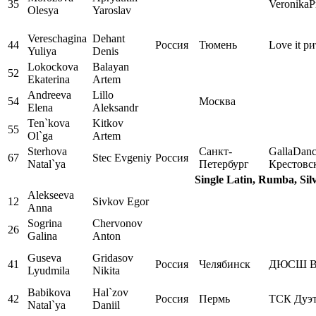
35
VeronikaP
Olesya
Yaroslav
Vereschagina
Dehant
44
Россия
Тюмень
Love it р
Yuliya
Denis
Lokockova
Balayan
52
Ekaterina
Artem
Andreeva
Lillo
54
Москва
Elena
Aleksandr
Ten`kova
Kitkov
55
Ol`ga
Artem
Sterhova
Санкт-
GallaDan
67
Stec Evgeniy
Россия
Natal`ya
Петербург
Крестовс
Single Latin, Rumba, Sil
Alekseeva
12
Sivkov Egor
Anna
Sogrina
Chervonov
26
Galina
Anton
Guseva
Gridasov
41
Россия
Челябинск
ДЮСШ В
Lyudmila
Nikita
Babikova
Hal`zov
42
Россия
Пермь
ТСК Дуэ
Natal`ya
Daniil