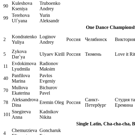
Kuleshova
Truboenko
90
Kseniya
Andrey
Terehova
Yurin
99
Ul`yana
Aleksandr
One Dance Championshi
Kondratenko
Loginov
2
Россия
Челябинск
Виктория
Yuliya
Andrey
Zykova
5
Ulyaev Kirill
Россия
Тюмень
Love it Ri
Dar`ya
Evdokimova
Radionov
11
Lyudmila
Maksim
Panfilova
Pavlos
40
Marina
Evgeniy
Mullova
Bichurov
70
Ekaterina
Pavel
Aleksandrova
Санкт-
Студия т
78
Eremin Oleg
Россия
Dina
Петербург
Еремина
Snegireva
Kadnikov
101
Anna
Nikita
Single Latin, Cha-cha-cha, 
Chemurzieva
Goncharuk
4