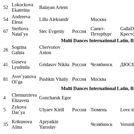
Lokockova
52
Balayan Artem
Ekaterina
Andreeva
54
Lillo Aleksandr
Москва
Elena
Sterhova
Санкт-
GallaD
67
Stec Evgeniy
Россия
Natal`ya
Петербург
Крест
Multi Dances International Latin, 
Sogrina
Chervonov
26
Galina
Anton
Guseva
41
Gridasov Nikita
Россия
Челябинск
ДЮСШ
Lyudmila
Aver`yanova
81
Pushkin Vitaliy
Россия
Москва
Ol`ga
Multi Dances International Latin, 
Chemurzieva
4
Goncharuk Egor
Elizaveta
Zykova
5
Ulyaev Kirill
Россия
Тюмень
Love i
Dar`ya
Krikunova
Apryatkin
35
Челябинск
Veroni
Alina
Yaroslav