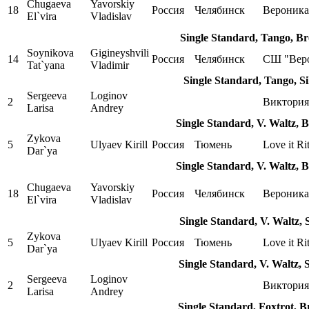
Chugaeva
Yavorskiy
18
Россия
Челябинск
Вероника
El`vira
Vladislav
Single Standard, Tango, B
Soynikova
Gigineyshvili
14
Россия
Челябинск
СШ "Вер
Tat`yana
Vladimir
Single Standard, Tango, S
Sergeeva
Loginov
2
Виктория
Larisa
Andrey
Single Standard, V. Waltz, 
Zykova
5
Ulyaev Kirill
Россия
Тюмень
Love it Ri
Dar`ya
Single Standard, V. Waltz, 
Chugaeva
Yavorskiy
18
Россия
Челябинск
Вероника
El`vira
Vladislav
Single Standard, V. Waltz, 
Zykova
5
Ulyaev Kirill
Россия
Тюмень
Love it Ri
Dar`ya
Single Standard, V. Waltz, 
Sergeeva
Loginov
2
Виктория
Larisa
Andrey
Single Standard, Foxtrot, 