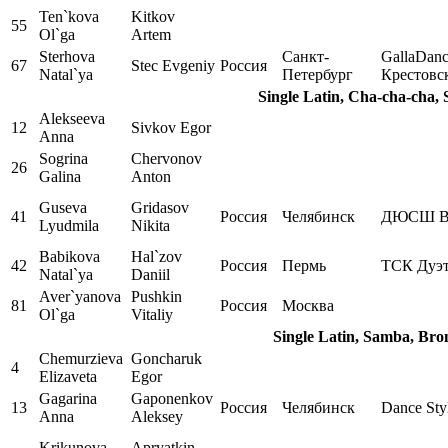
Ten`kova
Kitkov
55
Ol`ga
Artem
Sterhova
Санкт-
GallaDan
67
Stec Evgeniy
Россия
Natal`ya
Петербург
Крестовс
Single Latin, Cha-cha-cha, 
Alekseeva
12
Sivkov Egor
Anna
Sogrina
Chervonov
26
Galina
Anton
Guseva
Gridasov
41
Россия
Челябинск
ДЮСШ В
Lyudmila
Nikita
Babikova
Hal`zov
42
Россия
Пермь
ТСК Дуэ
Natal`ya
Daniil
Aver`yanova
Pushkin
81
Россия
Москва
Ol`ga
Vitaliy
Single Latin, Samba, Bro
Chemurzieva
Goncharuk
4
Elizaveta
Egor
Gagarina
Gaponenkov
13
Россия
Челябинск
Dance Sty
Anna
Aleksey
Krikunova
Apryatkin