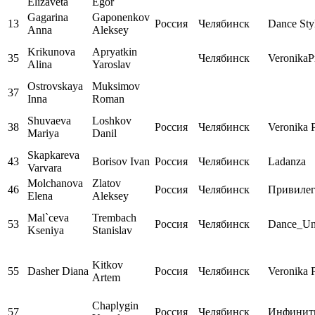
Elizaveta
Egor
Gagarina
Gaponenkov
13
Россия
Челябинск
Dance Sty
Anna
Aleksey
Krikunova
Apryatkin
35
Челябинск
VeronikaP
Alina
Yaroslav
Ostrovskaya
Muksimov
37
Inna
Roman
Shuvaeva
Loshkov
38
Россия
Челябинск
Veronika 
Mariya
Danil
Skapkareva
43
Borisov Ivan
Россия
Челябинск
Ladanza
Varvara
Molchanova
Zlatov
46
Россия
Челябинск
Привиле
Elena
Aleksey
Mal`ceva
Trembach
53
Россия
Челябинск
Dance_Un
Kseniya
Stanislav
Kitkov
55
Dasher Diana
Россия
Челябинск
Veronika 
Artem
Chaplygin
57
Россия
Челябинск
Инфинит