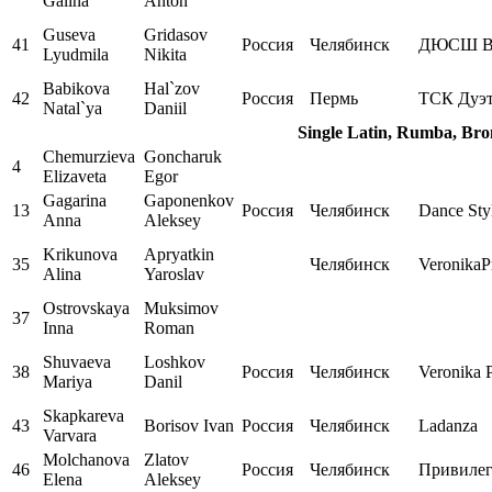
Galina
Anton
Guseva
Gridasov
41
Россия
Челябинск
ДЮСШ В
Lyudmila
Nikita
Babikova
Hal`zov
42
Россия
Пермь
ТСК Дуэ
Natal`ya
Daniil
Single Latin, Rumba, Bro
Chemurzieva
Goncharuk
4
Elizaveta
Egor
Gagarina
Gaponenkov
13
Россия
Челябинск
Dance Sty
Anna
Aleksey
Krikunova
Apryatkin
35
Челябинск
VeronikaP
Alina
Yaroslav
Ostrovskaya
Muksimov
37
Inna
Roman
Shuvaeva
Loshkov
38
Россия
Челябинск
Veronika 
Mariya
Danil
Skapkareva
43
Borisov Ivan
Россия
Челябинск
Ladanza
Varvara
Molchanova
Zlatov
46
Россия
Челябинск
Привиле
Elena
Aleksey