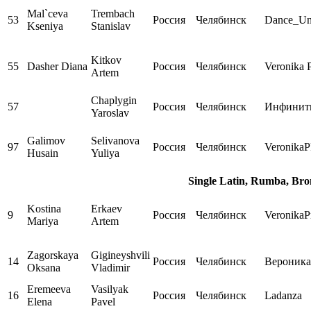
Mal`ceva
Trembach
53
Россия
Челябинск
Dance_Un
Kseniya
Stanislav
Kitkov
55
Dasher Diana
Россия
Челябинск
Veronika 
Artem
Chaplygin
57
Россия
Челябинск
Инфинит
Yaroslav
Galimov
Selivanova
97
Россия
Челябинск
Veronika
Husain
Yuliya
Single Latin, Rumba, Bro
Kostina
Erkaev
9
Россия
Челябинск
VeronikaP
Mariya
Artem
Zagorskaya
Gigineyshvili
14
Россия
Челябинск
Вероника
Oksana
Vladimir
Eremeeva
Vasilyak
16
Россия
Челябинск
Ladanza
Elena
Pavel