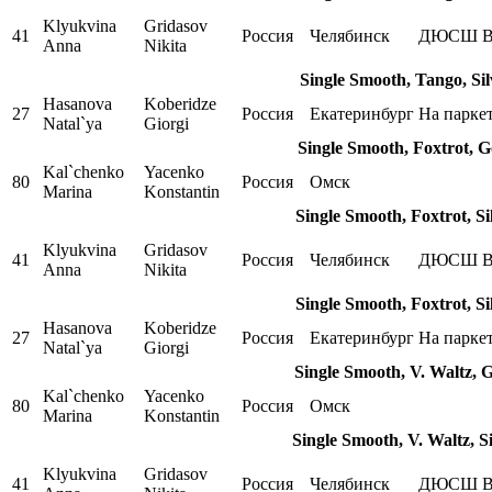
Klyukvina
Gridasov
41
Россия
Челябинск
ДЮСШ В
Anna
Nikita
Single Smooth, Tango, Si
Hasanova
Koberidze
27
Россия
Екатеринбург
На парке
Natal`ya
Giorgi
Single Smooth, Foxtrot, 
Kal`chenko
Yacenko
80
Россия
Омск
Marina
Konstantin
Single Smooth, Foxtrot, S
Klyukvina
Gridasov
41
Россия
Челябинск
ДЮСШ В
Anna
Nikita
Single Smooth, Foxtrot, S
Hasanova
Koberidze
27
Россия
Екатеринбург
На парке
Natal`ya
Giorgi
Single Smooth, V. Waltz, 
Kal`chenko
Yacenko
80
Россия
Омск
Marina
Konstantin
Single Smooth, V. Waltz, S
Klyukvina
Gridasov
41
Россия
Челябинск
ДЮСШ В