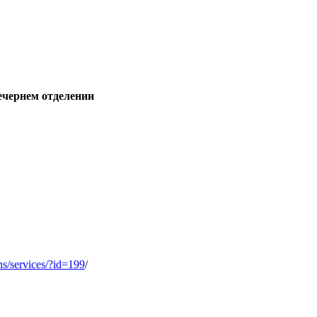
ечернем отделении
ons/services/?id=199
/