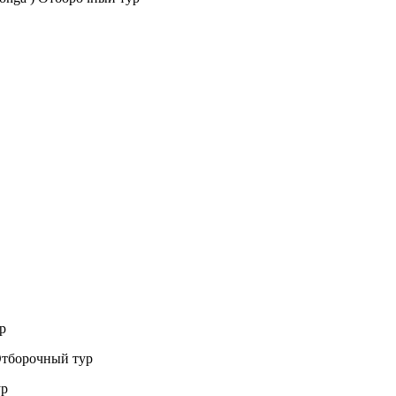
ур
 ) Отборочный тур
ур