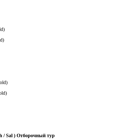
ld)
d)
old)
old)
ch / Sal ) Отборочный тур