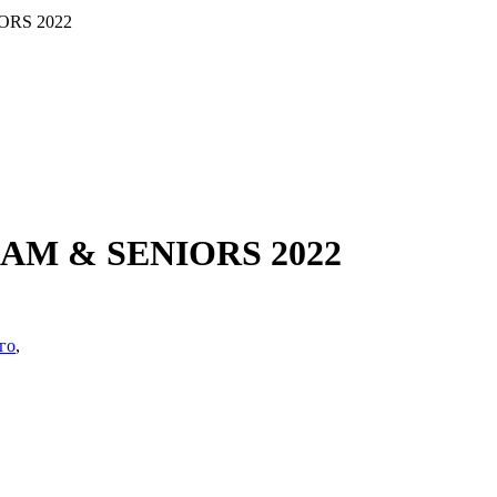
IORS 2022
O-AM & SENIORS 2022
го
,