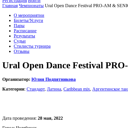
Регистрация
Войти
Главная
Чемпионаты
Ural Open Dance Festival PRO-AM & SEN
О мероприятии
Билеты/Услуги
Пары
Расписание
Результаты
Судьи
Стилисты турнира
Отзывы
Ural Open Dance Festival PR
Организатор:
Юлия Подпятникова
Категории
:
Стандарт
,
Латина
,
Caribbean mix
,
Аргентинское тан
Дата проведения:
28 мая, 2022
Город: Челябинск