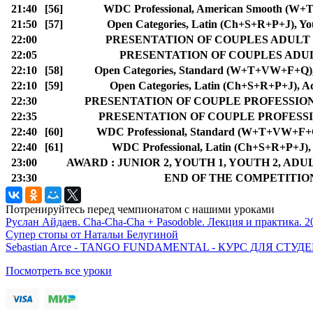
21:40
[56]
WDC Professional, American Smooth (W+
21:50
[57]
Open Categories, Latin (Ch+S+R+P+J), Yo
22:00
PRESENTATION OF COUPLES ADULT
22:05
PRESENTATION OF COUPLES ADU
22:10
[58]
Open Categories, Standard (W+T+VW+F+Q),
22:10
[59]
Open Categories, Latin (Ch+S+R+P+J), A
22:30
PRESENTATION OF COUPLE PROFESSIO
22:35
PRESENTATION OF COUPLE PROFESS
22:40
[60]
WDC Professional, Standard (W+T+VW+F+Q
22:40
[61]
WDC Professional, Latin (Ch+S+R+P+J),
23:00
AWARD : JUNIOR 2, YOUTH 1, YOUTH 2, AD
23:30
END OF THE COMPETITIO
Потренируйтесь перед чемпионатом с нашими уроками
Руслан Айдаев. Cha-Cha-Cha + Pasodoble. Лекция и практика. 2
Супер стопы от Натальи Белугиной
Sebastian Arce - TANGO FUNDAMENTAL - КУРС ДЛЯ СТ
Посмотреть все уроки