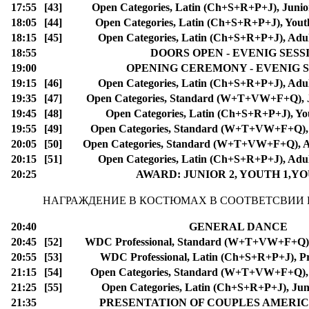
17:55
[43]
Open Categories, Latin (Ch+S+R+P+J), Junior
18:05
[44]
Open Categories, Latin (Ch+S+R+P+J), Yout
18:15
[45]
Open Categories, Latin (Ch+S+R+P+J), Adul
18:55
DOORS OPEN - EVENIG SESS
19:00
OPENING CEREMONY - EVENIG 
19:15
[46]
Open Categories, Latin (Ch+S+R+P+J), Adul
19:35
[47]
Open Categories, Standard (W+T+VW+F+Q), J
19:45
[48]
Open Categories, Latin (Ch+S+R+P+J), Yo
19:55
[49]
Open Categories, Standard (W+T+VW+F+Q),
20:05
[50]
Open Categories, Standard (W+T+VW+F+Q), Ad
20:15
[51]
Open Categories, Latin (Ch+S+R+P+J), Adul
20:25
AWARD: JUNIOR 2, YOUTH 1,YO
НАГРАЖДЕНИЕ В КОСТЮМАХ В СООТВЕТСВИИ
20:40
GENERAL DANCE
20:45
[52]
WDC Professional, Standard (W+T+VW+F+Q),
20:55
[53]
WDC Professional, Latin (Ch+S+R+P+J), Pr
21:15
[54]
Open Categories, Standard (W+T+VW+F+Q),
21:25
[55]
Open Categories, Latin (Ch+S+R+P+J), Jun
21:35
PRESENTATION OF COUPLES AMERI