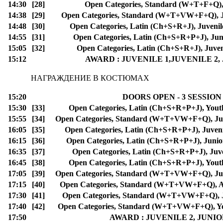
14:30
[28]
Open Categories, Standard (W+T+F+Q), 
14:38
[29]
Open Categories, Standard (W+T+VW+F+Q), J
14:48
[30]
Open Categories, Latin (Ch+S+R+J), Juvenil
14:55
[31]
Open Categories, Latin (Ch+S+R+P+J), Jun
15:05
[32]
Open Categories, Latin (Ch+S+R+J), Juven
15:12
AWARD : JUVENILE 1,JUVENILE 2, 
НАГРАЖДЕНИЕ В КОСТЮМАХ
15:20
DOORS OPEN - 3 SESSION
15:30
[33]
Open Categories, Latin (Ch+S+R+P+J), Yout
15:55
[34]
Open Categories, Standard (W+T+VW+F+Q), Jun
16:05
[35]
Open Categories, Latin (Ch+S+R+P+J), Juveni
16:15
[36]
Open Categories, Latin (Ch+S+R+P+J), Junior
16:35
[37]
Open Categories, Latin (Ch+S+R+P+J), Juv
16:45
[38]
Open Categories, Latin (Ch+S+R+P+J), Yout
17:05
[39]
Open Categories, Standard (W+T+VW+F+Q), Jun
17:15
[40]
Open Categories, Standard (W+T+VW+F+Q), Ad
17:30
[41]
Open Categories, Standard (W+T+VW+F+Q), J
17:40
[42]
Open Categories, Standard (W+T+VW+F+Q), Yo
17:50
AWARD : JUVENILE 2, JUNIO