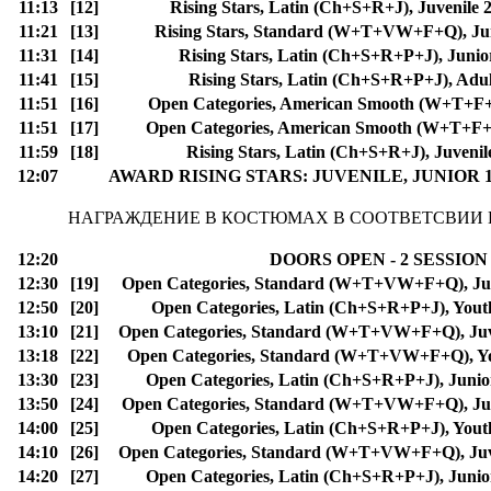
11:13
[12]
Rising Stars, Latin (Ch+S+R+J), Juvenile 
11:21
[13]
Rising Stars, Standard (W+T+VW+F+Q), Ju
11:31
[14]
Rising Stars, Latin (Ch+S+R+P+J), Junio
11:41
[15]
Rising Stars, Latin (Ch+S+R+P+J), Adu
11:51
[16]
Open Categories, American Smooth (W+T+F+
11:51
[17]
Open Categories, American Smooth (W+T+F+
11:59
[18]
Rising Stars, Latin (Ch+S+R+J), Juveni
12:07
AWARD RISING STARS: JUVENILE, JUNIOR 1
НАГРАЖДЕНИЕ В КОСТЮМАХ В СООТВЕТСВИИ
12:20
DOORS OPEN - 2 SESSION
12:30
[19]
Open Categories, Standard (W+T+VW+F+Q), Jun
12:50
[20]
Open Categories, Latin (Ch+S+R+P+J), Yout
13:10
[21]
Open Categories, Standard (W+T+VW+F+Q), Juve
13:18
[22]
Open Categories, Standard (W+T+VW+F+Q), Yo
13:30
[23]
Open Categories, Latin (Ch+S+R+P+J), Junior
13:50
[24]
Open Categories, Standard (W+T+VW+F+Q), Jun
14:00
[25]
Open Categories, Latin (Ch+S+R+P+J), Yout
14:10
[26]
Open Categories, Standard (W+T+VW+F+Q), Juve
14:20
[27]
Open Categories, Latin (Ch+S+R+P+J), Junior