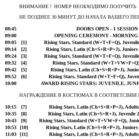
ВНИМАНИЕ ! НОМЕР НЕОБХОДИМО ПОЛУЧИТЬ
НЕ ПОЗДНЕЕ 30 МИНУТ ДО НАЧАЛА ВАШЕГО ПЕР
08:45
DOORS OPEN - 1 SESSION
09:00
OPENING CEREMONY - MORNING 
09:05
[1]
Rising Stars, Standard (W+T+F+Q), Juvenile
09:14
[2]
Rising Stars, Latin (Ch+S+R+P+J), Juniors
09:24
[3]
Rising Stars, Standard (W+T+F+Q), Juvenile
09:32
[4]
Rising Stars, Standard (W+T+VW+F+Q),
09:42
[5]
Rising Stars, Latin (Ch+S+R+P+J), Junio
09:52
[6]
Rising Stars, Standard (W+T+F+Q), Juven
10:00
AWARD RISING STARS: JUVENILE, JUNI
НАГРАЖДЕНИЕ В КОСТЮМАХ В СООТВЕТСВИИ
10:15
[7]
Rising Stars, Latin (Ch+S+R+P+J), Adults
10:35
[8]
Rising Stars, Latin (Ch+S+R+J), Juvenile 
10:43
[9]
Rising Stars, Standard (W+T+VW+F+Q), Junio
10:53
[10]
Rising Stars, Latin (Ch+S+R+P+J), Juniors
11:03
[11]
Rising Stars, Latin (Ch+S+R+P+J), Adults