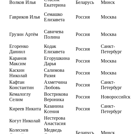
Волков Илья
Беларусь
Минск
Екатерина
Семашко
Гавриков Илья
Россия
Москва
Елизавета
Савичева
Грузин Артём
Россия
Москва
Полина
Егоренко
Кодак
Санкт-
Россия
Даниил
Елизавета
Петербург
Каранов
Егорушкина
Россия
Москва
Максим
Дарья
Каскин
Салимова
Россия
Москва
Николай
Разия
Кафтан
Ахметчина
Санкт-
Россия
Константин
Любовь
Петербург
Кемалоглу
Вострикова
Россия
Новороссийск
Селим
Вероника
Казанина
Санкт-
Киреев Никита
Россия
Ксения
Петербург
Нестерова
Когут Николай
Анастасия
Колеснев
Медведь
Беларусь
Минск