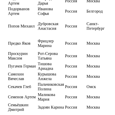
Россия
Москва
Артем
Дарья
Подорванов
Иванова
Россия
Белгород
Артем
Софья
Дубровская
Санкт-
Попов Михаил
Россия
Анастасия
Петербург
Фрицлер
Предко Яков
Россия
Москва
Марина
Проскурин
Рот-Серова
Россия
Москва
Максим
Татьяна
Тишова
Пугачев Герман
Россия
Москва
Ариадна
Самохин
Курышова
Россия
Москва
Вячеслав
Анжела
Пальчиковская
Секачев Глеб
Россия
Омск
Полина
Маликова
Семенов Артем
Россия
Москва
Мария
Семьёшкин
Задоян Карина
Россия
Москва
Дмитрий