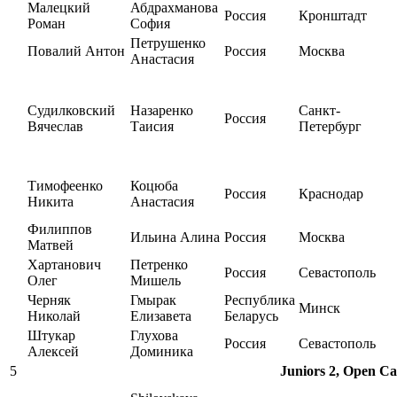
Малецкий
Абдрахманова
Россия
Кронштадт
Роман
София
Петрушенко
Повалий Антон
Россия
Москва
Анастасия
Судилковский
Назаренко
Санкт-
Россия
Вячеслав
Таисия
Петербург
Тимофеенко
Коцюба
Россия
Краснодар
Никита
Анастасия
Филиппов
Ильина Алина
Россия
Москва
Матвей
Хартанович
Петренко
Россия
Севастополь
Олег
Мишель
Черняк
Гмырак
Республика
Минск
Николай
Елизавета
Беларусь
Штукар
Глухова
Россия
Севастополь
Алексей
Доминика
5
Juniors 2, Open Ca