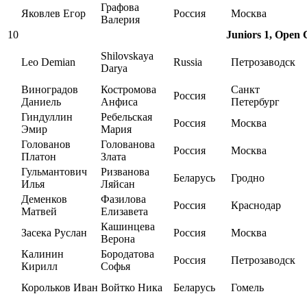
Графова
Яковлев Егор
Россия
Москва
Валерия
10
Juniors 1, Open C
Shilovskaya
Leo Demian
Russia
Петрозаводск
Darya
Виноградов
Костромова
Санкт
Россия
Даниель
Анфиса
Петербург
Гиндуллин
Ребельская
Россия
Москва
Эмир
Мария
Голованов
Голованова
Россия
Москва
Платон
Злата
Гульмантович
Ризванова
Беларусь
Гродно
Илья
Ляйсан
Деменков
Фазилова
Россия
Краснодар
Матвей
Елизавета
Кашинцева
Засека Руслан
Россия
Москва
Верона
Калинин
Бородатова
Россия
Петрозаводск
Кирилл
Софья
Корольков Иван
Войтко Ника
Беларусь
Гомель