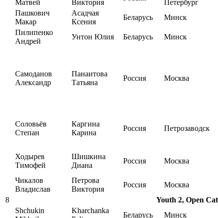
Матвей
Виктория
Петербург
Пашкович
Асадчая
Беларусь
Минск
Макар
Ксения
Пилипенко
Унтон Юлия
Беларусь
Минск
Андрей
Самоданов
Панаитова
Россия
Москва
Александр
Татьяна
Соловьёв
Каргина
Россия
Петрозаводск
Степан
Карина
Ходырев
Шишкина
Россия
Москва
Тимофей
Диана
Чикалов
Петрова
Россия
Москва
Владислав
Виктория
8
Youth 2, Open Cat
Shchukin
Kharchanka
Беларусь
Минск