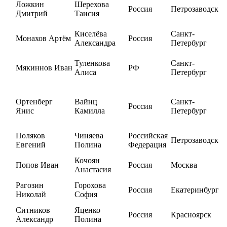
Ложкин
Шерехова
Россия
Петрозаводск
Дмитрий
Таисия
Киселёва
Санкт-
Монахов Артём
Россия
Александра
Петербург
Туленкова
Санкт-
Мякиннов Иван
РФ
Алиса
Петербург
Ортенберг
Вайнц
Санкт-
Россия
Янис
Камилла
Петербург
Поляков
Чиняева
Российская
Петрозаводск
Евгений
Полина
Федерация
Кочоян
Попов Иван
Россия
Москва
Анастасия
Рагозин
Горохова
Россия
Екатеринбург
Николай
София
Ситников
Яценко
Россия
Красноярск
Александр
Полина