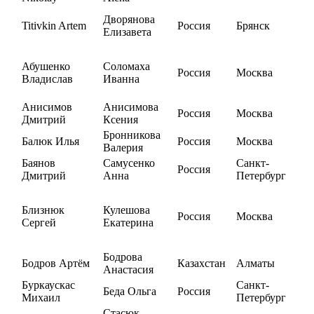
Дворянова
Titivkin Artem
Россия
Брянск
Елизавета
Абушенко
Соломаха
Россия
Москва
Владислав
Иванна
Анисимов
Анисимова
Россия
Москва
Дмитрий
Ксения
Бронникова
Балюк Илья
Россия
Москва
Валерия
Баянов
Самусенко
Санкт-
Россия
Дмитрий
Анна
Петербург
Близнюк
Кулешова
Россия
Москва
Сергей
Екатерина
Бодрова
Бодров Артём
Казахстан
Алматы
Анастасия
Буркаускас
Санкт-
Беда Ольга
Россия
Михаил
Петербург
Стасюк