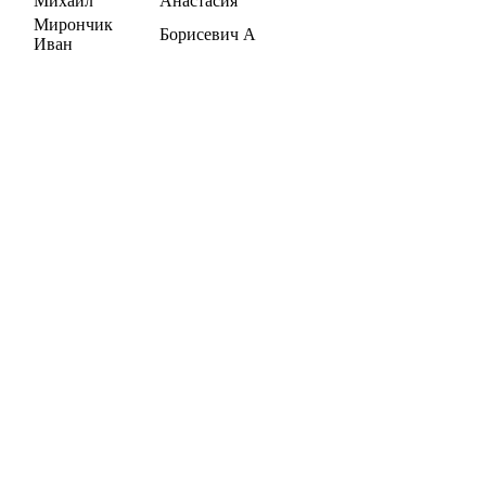
Михаил
Анастасия
Мирончик
Борисевич А
Иван