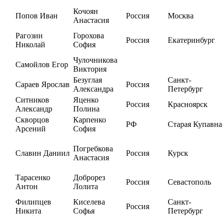
Кочоян
Попов Иван
Россия
Москва
Анастасия
Рагозин
Горохова
Россия
Екатеринбург
Николай
София
Чулочникова
Самойлов Егор
Виктория
Безуглая
Санкт-
Сараев Ярослав
Россия
Александра
Петербург
Ситников
Яценко
Россия
Красноярск
Александр
Полина
Скворцов
Карпенко
РФ
Старая Купавна
Арсений
София
Погребкова
Славин Даниил
Россия
Курск
Анастасия
Тарасенко
Доброрез
Россия
Севастополь
Антон
Лолита
Филипцев
Киселева
Санкт-
Россия
Никита
Софья
Петербург