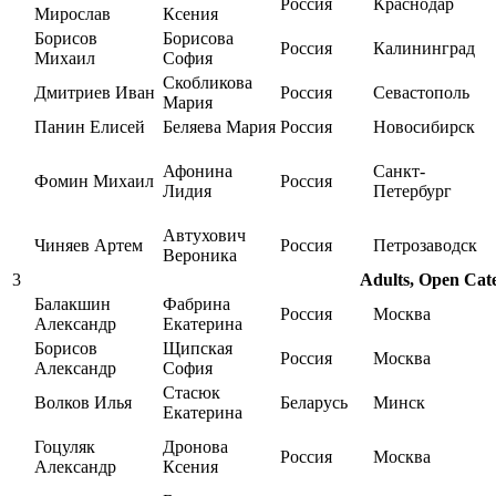
Россия
Краснодар
Мирослав
Ксения
Борисов
Борисова
Россия
Калининград
Михаил
София
Скобликова
Дмитриев Иван
Россия
Севастополь
Мария
Панин Елисей
Беляева Мария
Россия
Новосибирск
Афонина
Санкт-
Фомин Михаил
Россия
Лидия
Петербург
Автухович
Чиняев Артем
Россия
Петрозаводск
Вероника
3
Adults, Open Cate
Балакшин
Фабрина
Россия
Москва
Александр
Екатерина
Борисов
Щипская
Россия
Москва
Александр
София
Стасюк
Волков Илья
Беларусь
Минск
Екатерина
Гоцуляк
Дронова
Россия
Москва
Александр
Ксения