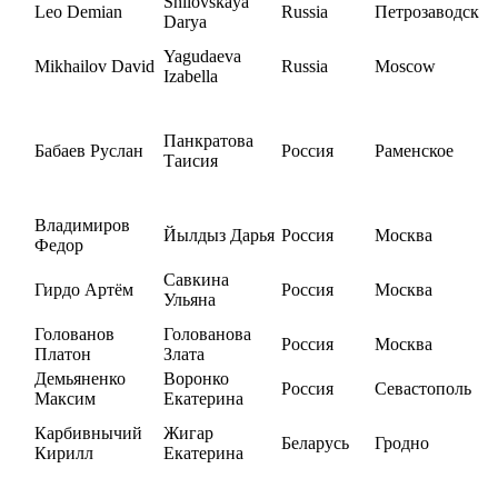
Shilovskaya
Leo Demian
Russia
Петрозаводск
Darya
Yagudaeva
Mikhailov David
Russia
Moscow
Izabella
Панкратова
Бабаев Руслан
Россия
Раменское
Таисия
Владимиров
Йылдыз Дарья
Россия
Москва
Федор
Савкина
Гирдо Артём
Россия
Москва
Ульяна
Голованов
Голованова
Россия
Москва
Платон
Злата
Демьяненко
Воронко
Россия
Севастополь
Максим
Екатерина
Карбивнычий
Жигар
Беларусь
Гродно
Кирилл
Екатерина