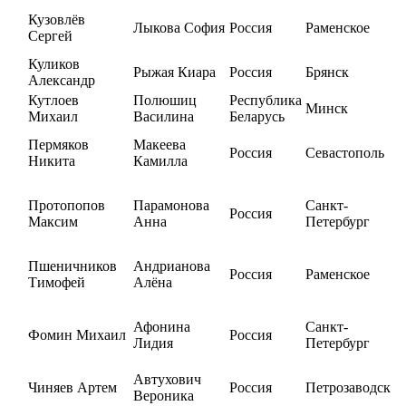
Кузовлёв
Лыкова София
Россия
Раменское
Сергей
Куликов
Рыжая Киара
Россия
Брянск
Александр
Кутлоев
Полюшиц
Республика
Минск
Михаил
Василина
Беларусь
Пермяков
Макеева
Россия
Севастополь
Никита
Камилла
Протопопов
Парамонова
Санкт-
Россия
Максим
Анна
Петербург
Пшеничников
Андрианова
Россия
Раменское
Тимофей
Алёна
Афонина
Санкт-
Фомин Михаил
Россия
Лидия
Петербург
Автухович
Чиняев Артем
Россия
Петрозаводск
Вероника