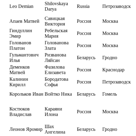
Shilovskaya
Leo Demian
Russia
Петрозаводск
Darya
Савицкая
Апаев Матвей
Россия
Москва
Виктория
Гиндуллин
Ребельская
Россия
Москва
Эмир
Мария
Голованов
Голованова
Россия
Москва
Платон
Злата
Гульмантович
Ризванова
Беларусь
Гродно
Илья
Ляйсан
Деменков
Фазилова
Россия
Краснодар
Матвей
Елизавета
Калинин
Бородатова
Россия
Петрозаводск
Кирилл
Софья
Корольков Иван
Войтко Ника
Беларусь
Гомель
Костюков
Караяни
Россия
Москва
Владислав
Илона
Шах
Леонов Яромир
Беларусь
Гродно
Ангелина