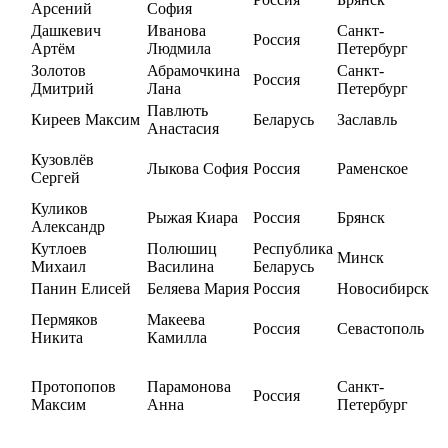
Арсений
София
Дашкевич
Иванова
Санкт-
Россия
Артём
Людмила
Петербург
Золотов
Абрамочкина
Санкт-
Россия
Дмитрий
Лана
Петербург
Павлють
Киреев Максим
Беларусь
Заславль
Анастасия
Кузовлёв
Лыкова София
Россия
Раменское
Сергей
Куликов
Рыжая Киара
Россия
Брянск
Александр
Кутлоев
Полюшиц
Республика
Минск
Михаил
Василина
Беларусь
Панин Елисей
Беляева Мария
Россия
Новосибирск
Пермяков
Макеева
Россия
Севастополь
Никита
Камилла
Протопопов
Парамонова
Санкт-
Россия
Максим
Анна
Петербург