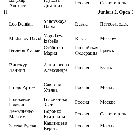
Штукар
Глухова
Россия
Севастополь
Алексей
Доминика
11
Juniors 2, Open C
Shilovskaya
Leo Demian
Russia
Петрозаводск
Darya
Yagudaeva
Mikhailov David
Russia
Moscow
Izabella
Субботко
Российская
Базанов Руслан
Брянск
Мария
Федерация
Винокур
Анпилогова
Россия
Курск
Даниил
Александра
Савкина
Гирдо Артём
Россия
Москва
Ульяна
Голованов
Голованова
Россия
Москва
Платон
Злата
Демьяненко
Воронко
Россия
Севастополь
Максим
Екатерина
Кашинцева
Засека Руслан
Россия
Москва
Верона