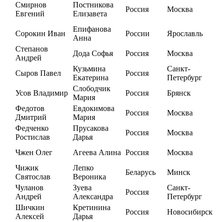
Смирнов
Постникова
Россия
Москва
Евгений
Елизавета
Епифанова
Сорокин Иван
России
Ярославль
Анна
Степанов
Дода Софья
Россия
Москва
Андрей
Кузьмина
Санкт-
Сыров Павел
Россия
Екатерина
Петербург
Слободчик
Усов Владимир
Россия
Брянск
Мария
Федотов
Евдокимова
Россия
Москва
Дмитрий
Мария
Федченко
Прусакова
Россия
Москва
Ростислав
Дарья
Чжен Олег
Агеева Алина
Россия
Москва
Чижик
Лепко
Беларусь
Минск
Святослав
Вероника
Чуланов
Зуева
Санкт-
Россия
Андрей
Александра
Петербург
Шичкин
Кретинина
Россия
Новосибирск
Алексей
Дарья