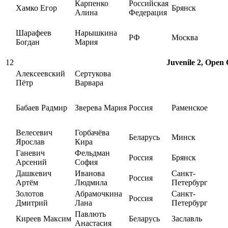
Карпенко
Российская
Хамко Егор
Брянск
Алина
Федерация
Шарафеев
Нарышкина
РФ
Москва
Богдан
Мария
12
Juvenile 2, Open 
Алексеевский
Сертукова
Пётр
Варвара
Бабаев Радмир
Зверева Мария
Россия
Раменское
Велесевич
Горбачёва
Беларусь
Минск
Ярослав
Кира
Ганевич
Фельдман
Россия
Брянск
Арсений
София
Дашкевич
Иванова
Санкт-
Россия
Артём
Людмила
Петербург
Золотов
Абрамочкина
Санкт-
Россия
Дмитрий
Лана
Петербург
Павлють
Киреев Максим
Беларусь
Заславль
Анастасия