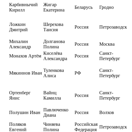
Карбивнычий
Жигар
Беларусь
Гродно
Кирилл
Екатерина
Ложкин
Шерехова
Россия
Петрозаводск
Дмитрий
Таисия
Михалин
Долганова
Россия
Москва
Александр
Полина
Киселёва
Санкт-
Монахов Артём
Россия
Александра
Петербург
Туленкова
Санкт-
Мякиннов Иван
РФ
Алиса
Петербург
Ортенберг
Вайнц
Санкт-
Россия
Янис
Камилла
Петербург
Павлюченко
Полушин Иван
Россия
Волхов
Диана
Поляков
Чиняева
Российская
Петрозаводск
Евгений
Полина
Федерация