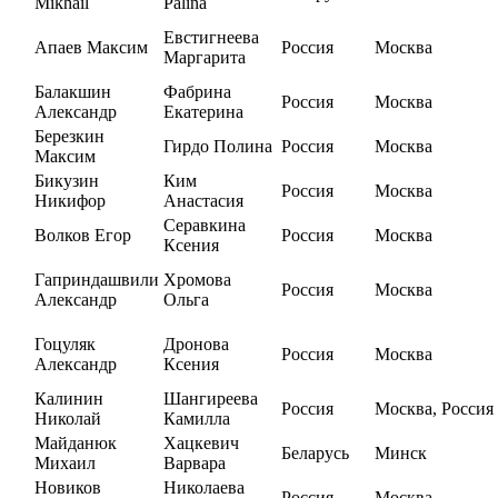
Mikhail
Palina
Евстигнеева
Апаев Максим
Россия
Москва
Маргарита
Балакшин
Фабрина
Россия
Москва
Александр
Екатерина
Березкин
Гирдо Полина
Россия
Москва
Максим
Бикузин
Ким
Россия
Москва
Никифор
Анастасия
Серавкина
Волков Егор
Россия
Москва
Ксения
Гаприндашвили
Хромова
Россия
Москва
Александр
Ольга
Гоцуляк
Дронова
Россия
Москва
Александр
Ксения
Калинин
Шангиреева
Россия
Москва, Россия
Николай
Камилла
Майданюк
Хацкевич
Беларусь
Минск
Михаил
Варвара
Новиков
Николаева
Россия
Москва