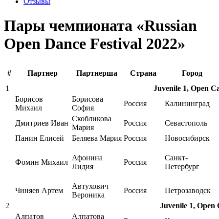
Отзывы
Пары чемпионата «Russian
Open Dance Festival 2022»
#
Партнер
Партнерша
Страна
Город
1
Juvenile 1, Open Ca
Борисов
Борисова
Россия
Калининград
Михаил
София
Скобликова
Дмитриев Иван
Россия
Севастополь
Мария
Панин Елисей
Беляева Мария
Россия
Новосибирск
Афонина
Санкт-
Фомин Михаил
Россия
Лидия
Петербург
Автухович
Чиняев Артем
Россия
Петрозаводск
Вероника
2
Juvenile 1, Open 
Алпатов
Алпатова