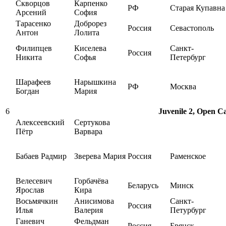
Скворцов
Карпенко
РФ
Старая Купавна
Арсений
София
Тарасенко
Доброрез
Россия
Севастополь
Антон
Лолита
Филипцев
Киселева
Санкт-
Россия
Никита
Софья
Петербург
Шарафеев
Нарышкина
РФ
Москва
Богдан
Мария
6
Juvenile 2, Open Ca
Алексеевский
Сертукова
Пётр
Варвара
Бабаев Радмир
Зверева Мария
Россия
Раменское
Велесевич
Горбачёва
Беларусь
Минск
Ярослав
Кира
Восьмячкин
Анисимова
Санкт-
Россия
Илья
Валерия
Петурбург
Ганевич
Фельдман
Россия
Брянск