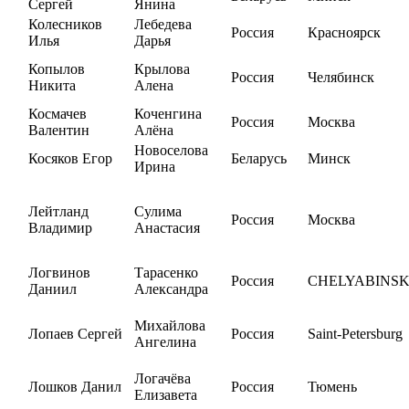
Сергей
Янина
Колесников
Лебедева
Россия
Красноярск
Илья
Дарья
Копылов
Крылова
Россия
Челябинск
Никита
Алена
Космачев
Коченгина
Россия
Москва
Валентин
Алёна
Новоселова
Косяков Егор
Беларусь
Минск
Ирина
Лейтланд
Сулима
Россия
Москва
Владимир
Анастасия
Логвинов
Тарасенко
Россия
CHELYABINS
Даниил
Александра
Михайлова
Лопаев Сергей
Россия
Saint-Petersburg
Ангелина
Логачёва
Лошков Данил
Россия
Тюмень
Елизавета