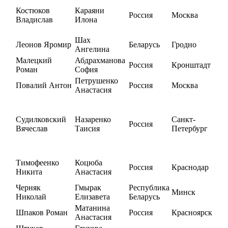
Костюков
Караяни
Россия
Москва
Владислав
Илона
Шах
Леонов Яромир
Беларусь
Гродно
Ангелина
Малецкий
Абдрахманова
Россия
Кронштадт
Роман
София
Петрушенко
Повалий Антон
Россия
Москва
Анастасия
Судилковский
Назаренко
Санкт-
Россия
Вячеслав
Таисия
Петербург
Тимофеенко
Коцюба
Россия
Краснодар
Никита
Анастасия
Черняк
Гмырак
Республика
Минск
Николай
Елизавета
Беларусь
Матанина
Шпаков Роман
Россия
Красноярск
Анастасия