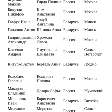
Гирдо Полина
Россия
Москва
Максим
Бикузин
Ким
Россия
Москва
Никифор
Анастасия
Голуб
Гаврук Иван
Беларусь
Минск
Ангелина
Гапанюк Антон
Шамова Анна
Беларусь
Минск
Гаприндашвили
Хромова
Россия
Москва
Александр
Ольга
Кащенко
Смуглянова
Санкт-
Россия
Андрей
Елизавета
Петербург
Китурко Артём
Бертель Анна
Беларусь
Гродно
Колобаев
Комарова
Россия
Москва
Георгий
Полина
Макаров
Дозора Софья
Россия
Жуковский
Владимир
Мирончик
Борисевич
Беларусь
Витебск
Иван
Анастасия
Молчанов
Морозова
Санкт-
Россия