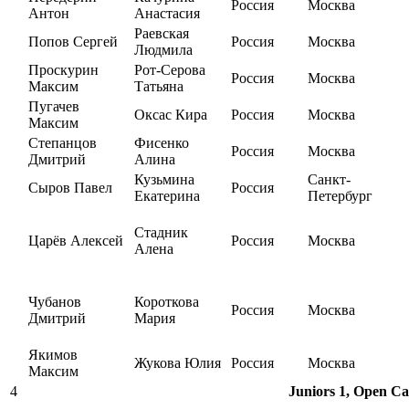
Россия
Москва
Антон
Анастасия
Раевская
Попов Сергей
Россия
Москва
Людмила
Проскурин
Рот-Серова
Россия
Москва
Максим
Татьяна
Пугачев
Оксас Кира
Россия
Москва
Максим
Степанцов
Фисенко
Россия
Москва
Дмитрий
Алина
Кузьмина
Санкт-
Сыров Павел
Россия
Екатерина
Петербург
Стадник
Царёв Алексей
Россия
Москва
Алена
Чубанов
Короткова
Россия
Москва
Дмитрий
Мария
Якимов
Жукова Юлия
Россия
Москва
Максим
4
Juniors 1, Open Ca