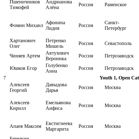
Пшеничников
Андрианова
Россия
Раменское
Тимофей
Алёна
Афонина
Санкт-
Фомин Михаил
Россия
Лидия
Петербург
Хартанович
Петренко
Россия
Севастополь
Олег
Мишель
Автухович
Чиняев Артем
Россия
Петрозаводск
Вероника
Голубенко
Юшков Егор
Россия
Петрозаводск
Анна
7
Youth 1, Open Cat
Алексеев
Давыдова
Россия
Москва
Георгий
Дарья
Алексеев
Емельянова
Россия
Москва
Кирилл
Анфиса
Евстигнеева
Апаев Максим
Россия
Москва
Маргарита
Березкин