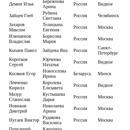
Бережнова
Демин Илья
Россия
Видное
Арина
Рубина
Зайцев Глеб
Россия
Челябинск
Светлана
Захаров
Телицына
Россия
Москва
Максим
Евгения
Илюшенов
Борисова
Россия
Москва
Владислав
Мария
Санкт-
Копаев Павел
Зайцева Яна
Россия
Петербург
Коротков
Юрченко
Россия
Видное
Сергей
Наталья
Новоселова
Косяков Егор
Беларусь
Минск
Ирина
Левченко
Королева
Россия
Видное
Кирилл
Елизавета
Мазур
Кустышева
Россия
Москва
Станислав
Дарья
Новиков
Николаева
Россия
Москва
Дмитрий
Арина
Рудакова
Нугаев Виктор
Россия
Москва
Василиса
Передерий
Качурина