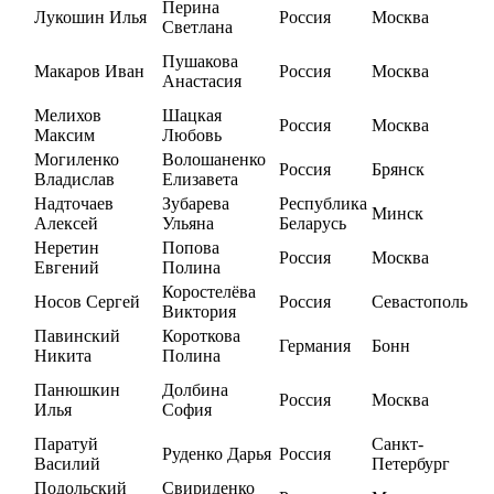
Перина
Лукошин Илья
Россия
Москва
Светлана
Пушакова
Макаров Иван
Россия
Москва
Анастасия
Мелихов
Шацкая
Россия
Москва
Максим
Любовь
Могиленко
Волошаненко
Россия
Брянск
Владислав
Елизавета
Надточаев
Зубарева
Республика
Минск
Алексей
Ульяна
Беларусь
Неретин
Попова
Россия
Москва
Евгений
Полина
Коростелёва
Носов Сергей
Россия
Севастополь
Виктория
Павинский
Короткова
Германия
Бонн
Никита
Полина
Панюшкин
Долбина
Россия
Москва
Илья
София
Паратуй
Санкт-
Руденко Дарья
Россия
Василий
Петербург
Подольский
Свириденко