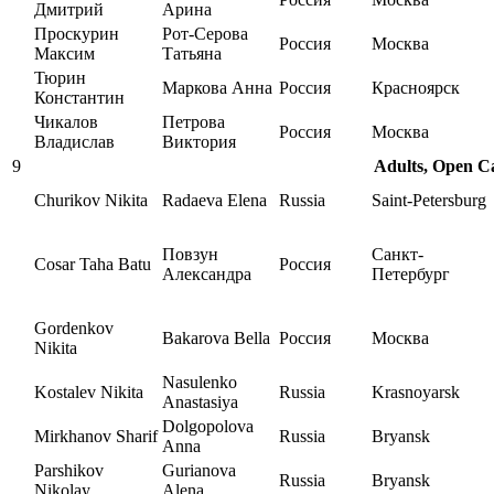
Дмитрий
Арина
Проскурин
Рот-Серова
Россия
Москва
Максим
Татьяна
Тюрин
Маркова Анна
Россия
Красноярск
Константин
Чикалов
Петрова
Россия
Москва
Владислав
Виктория
9
Adults, Open Ca
Churikov Nikita
Radaeva Elena
Russia
Saint-Petersburg
Повзун
Санкт-
Cosar Taha Batu
Россия
Александра
Петербург
Gordenkov
Bakarova Bella
Россия
Москва
Nikita
Nasulenko
Kostalev Nikita
Russia
Krasnoyarsk
Anastasiya
Dolgopolova
Mirkhanov Sharif
Russia
Bryansk
Anna
Parshikov
Gurianova
Russia
Bryansk
Nikolay
Alena