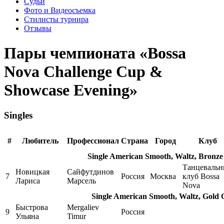
Судьи
Фото и Видеосъемка
Стилисты турнира
Отзывы
Пары чемпионата «Bossa
Nova Challenge Cup &
Showcase Evening»
Singles
#
Любитель
Профессионал
Страна
Город
Клуб
Single American Smooth, Waltz, Bronze
Танцеваль
Новицкая
Сайфутдинов
7
Россия
Москва
клуб Bossa
Лариса
Марсель
Nova
Single American Smooth, Waltz, Gold 
Быстрова
Mergaliev
9
Россия
Ульяна
Timur