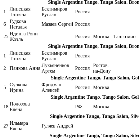
Single Argentine Tango, Tango Salon, Bro
Линецкая
Бектимиров
1
Россия
Татьяна
Руслан
Гудкова
6
Мазяев Сергей
Россия
Наталья
Ндинга Рони
25
Россия
Москва
Танго мио
Жоэль
Single Argentine Tango, Tango Salon, Bro
Линецкая
Бектимиров
1
Россия
Татьяна
Руслан
Лукьяненков
Ростов-
2
Панкова Анна
Россия
Артем
на-Дону
Single Argentine Tango, Tango Salon, Go
Сучкова
Фридман
5
Россия
Москва
Ирина
Алексей
Single Argentine Tango, Tango Salon, Go
Полозова
18
РФ
Москва
Елена
Single Argentine Tango, Tango Salon, Sil
Ильмара
27
Гуляев Андрей
Елена
Single Argentine Tango, Tango Salon, Sil