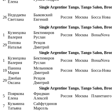
Елена
Single Argentine Tango, Tango Salon, Bro
Недодаева
Быковский
26
Россия
Москва
Босса Нова
Светлана
Евгений
Single Argentine Tango, Tango Salon, Bro
Кузнецова
Бектимиров
1
Россия
Москва
BossaNova
Валерия
Руслан
Попова
Резцов
29
Наталья
Дмитрий
Single Argentine Tango, Tango Salon, Bro
Кузнецова
Бектимиров
1
Россия
Москва
BossaNova
Валерия
Руслан
Панина
Мельников
19
Россия
Москва
Босса-Нова
Мария
Дмитрий
Дзюбан
Резцов
29
Оксана
Дмитрий
Single Argentine Tango, Tango Salon, Bro
Пояркова
Фридман
5
Россия
Москва
Планетанго
Елена
Алексей
Кузьмина
Сайфутдинов
7
Татьяна
Марсель