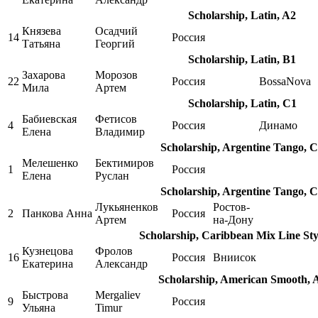
Scholarship, Latin, A2
Князева
Осадчий
14
Россия
Татьяна
Георгий
Scholarship, Latin, B1
Захарова
Морозов
22
Россия
BossaNova
Мила
Артем
Scholarship, Latin, C1
Бабиевская
Фетисов
4
Россия
Динамо
Елена
Владимир
Scholarship, Argentine Tango, 
Мелешенко
Бектимиров
1
Россия
Елена
Руслан
Scholarship, Argentine Tango, 
Лукьяненков
Ростов-
2
Панкова Анна
Россия
Артем
на-Дону
Scholarship, Caribbean Mix Line Sty
Кузнецова
Фролов
16
Россия
Вниисок
Екатерина
Александр
Scholarship, American Smooth, 
Быстрова
Mergaliev
9
Россия
Ульяна
Timur