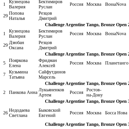
Кузнецова
Бектимиров
1
Россия
Москва
BossaNova
Валерия
Руслан
Попова
Резцов
29
Наталья
Дмитрий
Challenge Argentine Tango, Bronze Open 
Кузнецова
Бектимиров
1
Россия
Москва
BossaNova
Валерия
Руслан
Дзюбан
Резцов
29
Оксана
Дмитрий
Challenge Argentine Tango, Bronze Open 
Пояркова
Фридман
5
Россия
Москва
Планетанго
Елена
Алексей
Кузьмина
Сайфутдинов
7
Татьяна
Марсель
Challenge Argentine Tango, Bronze Open 
Лукьяненков
Ростов-
2
Панкова Анна
Россия
Артем
на-Дону
Challenge Argentine Tango, Bronze Open 
Недодаева
Быковский
26
Россия
Москва
Босса Нова
Светлана
Евгений
Challenge Argentine Tango, Bronze Open 