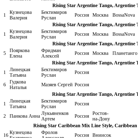
Rising Star Argentine Tango, Argentine
Кузнецова
Бектимиров
1
Россия
Москва
BossaNova
Валерия
Руслан
Rising Star Argentine Tango, Argentine
Кузнецова
Бектимиров
1
Россия
Москва
BossaNova
Валерия
Руслан
Rising Star Argentine Tango, Argentine
Пояркова
Фридман
5
Россия
Москва
Планетанго
Елена
Алексей
Rising Star Argentine Tango, Argentine
Линецкая
Бектимиров
1
Россия
Татьяна
Руслан
Гудкова
6
Мазяев Сергей
Россия
Наталья
Rising Star Argentine Tango, Argentine
Линецкая
Бектимиров
1
Россия
Татьяна
Руслан
Лукьяненков
Ростов-
2
Панкова Анна
Россия
Артем
на-Дону
Rising Star Caribbean Mix Line Style, Caribbean 
Кузнецова
Фролов
16
Россия
Вниисок
Екатерина
Александр