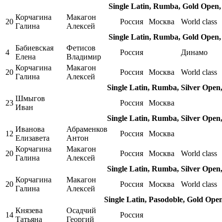
Single Latin, Rumba, Gold Open,
Корчагина
Макагон
20
Россия
Москва
World class
Галина
Алексей
Single Latin, Rumba, Gold Open,
Бабиевская
Фетисов
4
Россия
Динамо
Елена
Владимир
Корчагина
Макагон
20
Россия
Москва
World class
Галина
Алексей
Single Latin, Rumba, Silver Open
Шмыгов
23
Россия
Москва
Иван
Single Latin, Rumba, Silver Open
Иванова
Абраменков
12
Россия
Москва
Елизавета
Антон
Корчагина
Макагон
20
Россия
Москва
World class
Галина
Алексей
Single Latin, Rumba, Silver Open
Корчагина
Макагон
20
Россия
Москва
World class
Галина
Алексей
Single Latin, Pasodoble, Gold Ope
Князева
Осадчий
14
Россия
Татьяна
Георгий