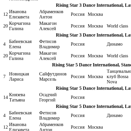
Rising Star 3 Dance International, La
Иванова
Абраменков
12
Россия
Москва
Елизавета
Антон
Корчагина
Макагон
20
Россия
Москва
World class
Галина
Алексей
Rising Star 3 Dance International, La
Бабиевская
Фетисов
4
Россия
Динамо
Елена
Владимир
Корчагина
Макагон
20
Россия
Москва
World class
Галина
Алексей
Rising Star 5 Dance International, Sta
Танцеваль
Новицкая
Сайфутдинов
7
Россия
Москва
клуб Bossa
Лариса
Марсель
Nova
Rising Star 5 Dance International, La
Князева
Осадчий
14
Россия
Татьяна
Георгий
Rising Star 5 Dance International, La
Бабиевская
Фетисов
4
Россия
Динамо
Елена
Владимир
Иванова
Абраменков
12
Россия
Москва
Елизавета
Антон