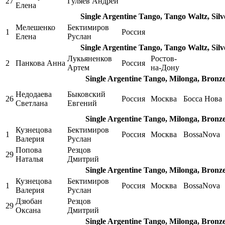
27
Гуляев Андрей
Елена
Single Argentine Tango, Tango Waltz, Sil
Мелешенко
Бектимиров
1
Россия
Елена
Руслан
Single Argentine Tango, Tango Waltz, Sil
Лукьяненков
Ростов-
2
Панкова Анна
Россия
Артем
на-Дону
Single Argentine Tango, Milonga, Bronz
Недодаева
Быковский
26
Россия
Москва
Босса Нова
Светлана
Евгений
Single Argentine Tango, Milonga, Bronz
Кузнецова
Бектимиров
1
Россия
Москва
BossaNova
Валерия
Руслан
Попова
Резцов
29
Наталья
Дмитрий
Single Argentine Tango, Milonga, Bronz
Кузнецова
Бектимиров
1
Россия
Москва
BossaNova
Валерия
Руслан
Дзюбан
Резцов
29
Оксана
Дмитрий
Single Argentine Tango, Milonga, Bronz