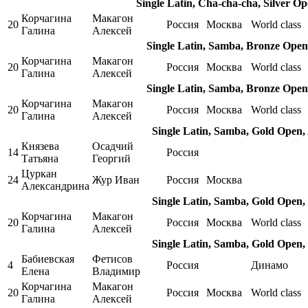
Single Latin, Cha-cha-cha, Silver O
Корчагина
Макагон
20
Россия
Москва
World class
Галина
Алексей
Single Latin, Samba, Bronze Open
Корчагина
Макагон
20
Россия
Москва
World class
Галина
Алексей
Single Latin, Samba, Bronze Open
Корчагина
Макагон
20
Россия
Москва
World class
Галина
Алексей
Single Latin, Samba, Gold Open,
Князева
Осадчий
14
Россия
Татьяна
Георгий
Цуркан
24
Жур Иван
Россия
Москва
Александрина
Single Latin, Samba, Gold Open,
Корчагина
Макагон
20
Россия
Москва
World class
Галина
Алексей
Single Latin, Samba, Gold Open,
Бабиевская
Фетисов
4
Россия
Динамо
Елена
Владимир
Корчагина
Макагон
20
Россия
Москва
World class
Галина
Алексей