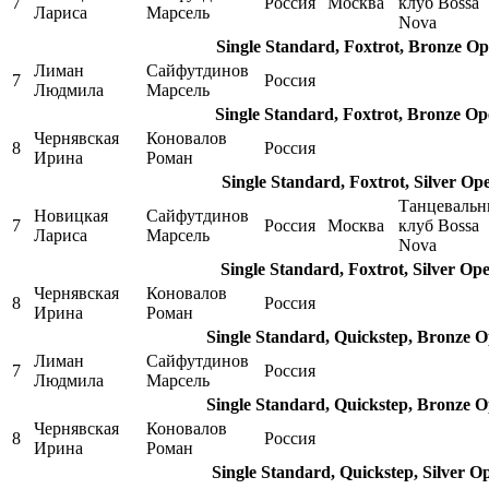
7
Россия
Москва
клуб Bossa
Лариса
Марсель
Nova
Single Standard, Foxtrot, Bronze Op
Лиман
Сайфутдинов
7
Россия
Людмила
Марсель
Single Standard, Foxtrot, Bronze Op
Чернявская
Коновалов
8
Россия
Ирина
Роман
Single Standard, Foxtrot, Silver Op
Танцеваль
Новицкая
Сайфутдинов
7
Россия
Москва
клуб Bossa
Лариса
Марсель
Nova
Single Standard, Foxtrot, Silver Op
Чернявская
Коновалов
8
Россия
Ирина
Роман
Single Standard, Quickstep, Bronze 
Лиман
Сайфутдинов
7
Россия
Людмила
Марсель
Single Standard, Quickstep, Bronze 
Чернявская
Коновалов
8
Россия
Ирина
Роман
Single Standard, Quickstep, Silver O