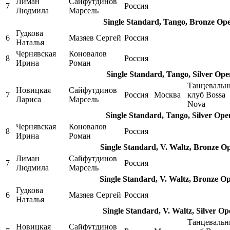
Лиман
Сайфутдинов
7
Россия
Людмила
Марсель
Single Standard, Tango, Bronze Op
Гудкова
6
Мазяев Сергей
Россия
Наталья
Чернявская
Коновалов
8
Россия
Ирина
Роман
Single Standard, Tango, Silver Ope
Танцеваль
Новицкая
Сайфутдинов
7
Россия
Москва
клуб Bossa
Лариса
Марсель
Nova
Single Standard, Tango, Silver Ope
Чернявская
Коновалов
8
Россия
Ирина
Роман
Single Standard, V. Waltz, Bronze O
Лиман
Сайфутдинов
7
Россия
Людмила
Марсель
Single Standard, V. Waltz, Bronze O
Гудкова
6
Мазяев Сергей
Россия
Наталья
Single Standard, V. Waltz, Silver Op
Танцеваль
Новицкая
Сайфутдинов