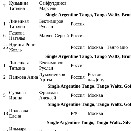
Кузьмина
Сайфутдинов
7
Татьяна
Марсель
Single Argentine Tango, Tango Waltz, Bro
Линецкая
Бектимиров
1
Россия
Татьяна
Руслан
Гудкова
6
Мазяев Сергей
Россия
Наталья
Ндинга Рони
25
Россия
Москва
Танго мио
Жоэль
Single Argentine Tango, Tango Waltz, Bro
Линецкая
Бектимиров
1
Россия
Татьяна
Руслан
Лукьяненков
Ростов-
2
Панкова Анна
Россия
Артем
на-Дону
Single Argentine Tango, Tango Waltz, Go
Сучкова
Фридман
5
Россия
Москва
Ирина
Алексей
Single Argentine Tango, Tango Waltz, Go
Полозова
18
РФ
Москва
Елена
Single Argentine Tango, Tango Waltz, Sil
Ильмара