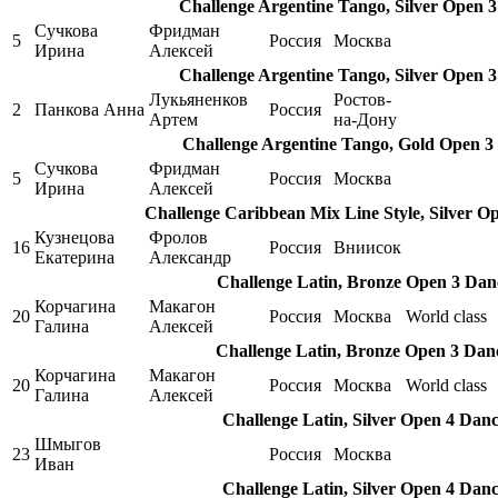
Challenge Argentine Tango, Silver Open 
Сучкова
Фридман
5
Россия
Москва
Ирина
Алексей
Challenge Argentine Tango, Silver Open 
Лукьяненков
Ростов-
2
Панкова Анна
Россия
Артем
на-Дону
Challenge Argentine Tango, Gold Open 3
Сучкова
Фридман
5
Россия
Москва
Ирина
Алексей
Challenge Caribbean Mix Line Style, Silver O
Кузнецова
Фролов
16
Россия
Вниисок
Екатерина
Александр
Challenge Latin, Bronze Open 3 Dan
Корчагина
Макагон
20
Россия
Москва
World class
Галина
Алексей
Challenge Latin, Bronze Open 3 Dan
Корчагина
Макагон
20
Россия
Москва
World class
Галина
Алексей
Challenge Latin, Silver Open 4 Danc
Шмыгов
23
Россия
Москва
Иван
Challenge Latin, Silver Open 4 Danc