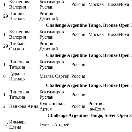
Кузнецова
Бектимиров
1
Россия
Москва
BossaNova
Валерия
Руслан
Попова
Резцов
29
Наталья
Дмитрий
Challenge Argentine Tango, Bronze Open 
Кузнецова
Бектимиров
1
Россия
Москва
BossaNova
Валерия
Руслан
Дзюбан
Резцов
29
Оксана
Дмитрий
Challenge Argentine Tango, Bronze Open 
Линецкая
Бектимиров
1
Россия
Татьяна
Руслан
Гудкова
6
Мазяев Сергей
Россия
Наталья
Challenge Argentine Tango, Bronze Open 
Линецкая
Бектимиров
1
Россия
Татьяна
Руслан
Лукьяненков
Ростов-
2
Панкова Анна
Россия
Артем
на-Дону
Challenge Argentine Tango, Silver Open 
Ильмара
27
Гуляев Андрей
Елена