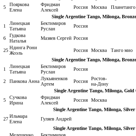
Пояркова
Фридман
5
Россия
Москва
Планетанго
Елена
Алексей
Single Argentine Tango, Milonga, Bronz
Линецкая
Бектимиров
1
Россия
Татьяна
Руслан
Гудкова
6
Мазяев Сергей
Россия
Наталья
Ндинга Рони
25
Россия
Москва
Танго мио
Жоэль
Single Argentine Tango, Milonga, Bronz
Линецкая
Бектимиров
1
Россия
Татьяна
Руслан
Лукьяненков
Ростов-
2
Панкова Анна
Россия
Артем
на-Дону
Single Argentine Tango, Milonga, Gold
Сучкова
Фридман
5
Россия
Москва
Ирина
Алексей
Single Argentine Tango, Milonga, Silve
Ильмара
27
Гуляев Андрей
Елена
Single Argentine Tango, Milonga, Silve
Мелешенко
Бектимиров