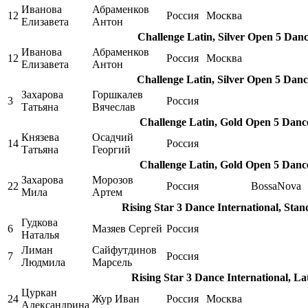
Иванова
Абраменков
12
Россия
Москва
Елизавета
Антон
Challenge Latin, Silver Open 5 Danc
Иванова
Абраменков
12
Россия
Москва
Елизавета
Антон
Challenge Latin, Silver Open 5 Danc
Захарова
Горшкалев
3
Россия
Татьяна
Вячеслав
Challenge Latin, Gold Open 5 Danc
Князева
Осадчий
14
Россия
Татьяна
Георгий
Challenge Latin, Gold Open 5 Danc
Захарова
Морозов
22
Россия
BossaNova
Мила
Артем
Rising Star 3 Dance International, Sta
Гудкова
6
Мазяев Сергей
Россия
Наталья
Лиман
Сайфутдинов
7
Россия
Людмила
Марсель
Rising Star 3 Dance International, La
Цуркан
24
Жур Иван
Россия
Москва
Александрина