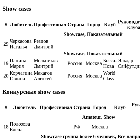
Show cases
Руководи
#
Любитель
Профессионал
Страна
Город
Клуб
клуб
Showcase, Показательный
Черкасова
Резцов
29
Наталья
Дмитрий
Showcase, Показательный
Панина
Мельников
Босса-
Эльдар
19
Россия
Москва
Мария
Дмитрий
Нова
Сайфутди
Корчагина
Макагон
World
20
Россия
Москва
Галина
Алексей
Class
Конкурсные show cases
Рук
#
Любитель
Профессионал
Страна
Город
Клуб
Amateur, Show
Полозова
18
РФ
Москва
Елена
Showcase группа более 6 человек, Все напр