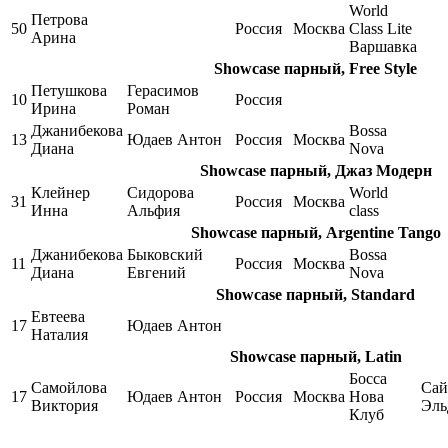
World
Петрова
50
Россия
Москва
Class Lite
Арина
Варшавка
Showcase парный, Free Style
Петушкова
Герасимов
10
Россия
Ирина
Роман
Джанибекова
Bossa
13
Юдаев Антон
Россия
Москва
Диана
Nova
Showcase парный, Джаз Модерн
Клейнер
Сидорова
World
31
Россия
Москва
Инна
Альфия
class
Showcase парный, Argentine Tango
Джанибекова
Быковский
Bossa
11
Россия
Москва
Диана
Евгений
Nova
Showcase парный, Standard
Евтеева
17
Юдаев Антон
Наталия
Showcase парный, Latin
Босса
Самойлова
Сай
17
Юдаев Антон
Россия
Москва
Нова
Виктория
Эль
Клуб