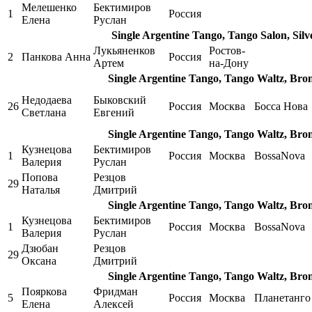
Мелешенко
Бектимиров
1
Россия
Елена
Руслан
Single Argentine Tango, Tango Salon, Sil
Лукьяненков
Ростов-
2
Панкова Анна
Россия
Артем
на-Дону
Single Argentine Tango, Tango Waltz, Bro
Недодаева
Быковский
26
Россия
Москва
Босса Нова
Светлана
Евгений
Single Argentine Tango, Tango Waltz, Bro
Кузнецова
Бектимиров
1
Россия
Москва
BossaNova
Валерия
Руслан
Попова
Резцов
29
Наталья
Дмитрий
Single Argentine Tango, Tango Waltz, Bro
Кузнецова
Бектимиров
1
Россия
Москва
BossaNova
Валерия
Руслан
Дзюбан
Резцов
29
Оксана
Дмитрий
Single Argentine Tango, Tango Waltz, Bro
Пояркова
Фридман
5
Россия
Москва
Планетанго
Елена
Алексей