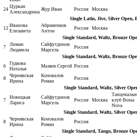
Цуркан
24
Жур Иван
Россия
Москва
Александрина
Single Latin, Jive, Silver Open, 
Иванова
Абраменков
12
Россия
Москва
Елизавета
Антон
Single Standard, Waltz, Bronze Op
Лиман
Сайфутдинов
7
Россия
Людмила
Марсель
Single Standard, Waltz, Bronze Op
Гудкова
6
Мазяев Сергей
Россия
Наталья
Чернявская
Коновалов
8
Россия
Ирина
Роман
Single Standard, Waltz, Silver Ope
Танцеваль
Новицкая
Сайфутдинов
7
Россия
Москва
клуб Bossa
Лариса
Марсель
Nova
Single Standard, Waltz, Silver Ope
Чернявская
Коновалов
8
Россия
Ирина
Роман
Single Standard, Tango, Bronze Op