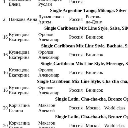
1
Россия
Елена
Руслан
Single Argentine Tango, Milonga, Silve
Лукьяненков
Ростов-
2
Панкова Анна
Россия
Артем
на-Дону
Single Caribbean Mix Line Style, Salsa, Si
Кузнецова
Фролов
16
Россия
Вниисок
Екатерина
Александр
Single Caribbean Mix Line Style, Bachata, S
Кузнецова
Фролов
16
Россия
Вниисок
Екатерина
Александр
Single Caribbean Mix Line Style, Merenge, S
Кузнецова
Фролов
16
Россия
Вниисок
Екатерина
Александр
Single Caribbean Mix Line Style, Cha-cha-cha,
Кузнецова
Фролов
16
Россия
Вниисок
Екатерина
Александр
Single Latin, Cha-cha-cha, Bronze O
Корчагина
Макагон
20
Россия
Москва
World class
Галина
Алексей
Single Latin, Cha-cha-cha, Bronze O
Корчагина
Макагон
20
Россия
Москва
World class