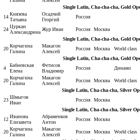
Галина
Алексей
Single Latin, Cha-cha-cha, Gold Op
Князева
Осадчий
14
Россия
Татьяна
Георгий
Цуркан
24
Жур Иван
Россия
Москва
Александрина
Single Latin, Cha-cha-cha, Gold Op
Корчагина
Макагон
20
Россия
Москва
World class
Галина
Алексей
Single Latin, Cha-cha-cha, Gold Op
Бабиевская
Фетисов
4
Россия
Динамо
Елена
Владимир
Корчагина
Макагон
20
Россия
Москва
World class
Галина
Алексей
Single Latin, Cha-cha-cha, Silver O
Шмыгов
23
Россия
Москва
Иван
Single Latin, Cha-cha-cha, Silver O
Иванова
Абраменков
12
Россия
Москва
Елизавета
Антон
Корчагина
Макагон
20
Россия
Москва
World class
Галина
Алексей