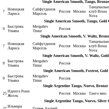
Single American Smooth, Tango, Bronz
Танцеваль
Новицкая
Сайфутдинов
7
Россия
Москва
клуб Bossa
Лариса
Марсель
Nova
Single American Smooth, Tango, Gold
Быстрова
Mergaliev
9
Россия
Ульяна
Timur
Single American Smooth, V. Waltz, Bron
Танцеваль
Новицкая
Сайфутдинов
7
Россия
Москва
клуб Bossa
Лариса
Марсель
Nova
Single American Smooth, V. Waltz, Gol
Быстрова
Mergaliev
9
Россия
Ульяна
Timur
Single American Smooth, Foxtrot, Gold
Быстрова
Mergaliev
9
Россия
Ульяна
Timur
Single Argentine Tango, Nuevo, Bronze
Ндинга Рони
25
Россия
Москва
Танго мио
Жоэль
Single Argentine Tango, Nuevo, Silver
Ильмара
27
Гуляев Андрей