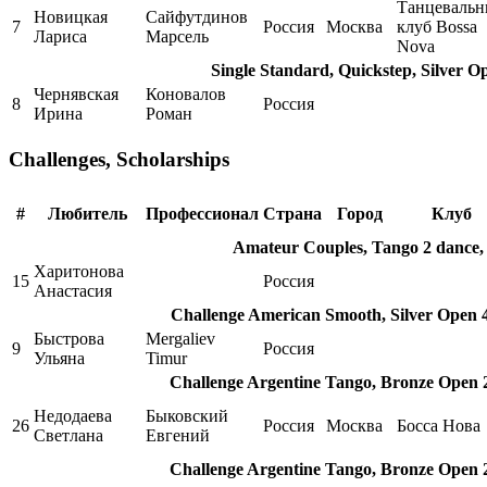
Танцеваль
Новицкая
Сайфутдинов
7
Россия
Москва
клуб Bossa
Лариса
Марсель
Nova
Single Standard, Quickstep, Silver O
Чернявская
Коновалов
8
Россия
Ирина
Роман
Challenges, Scholarships
#
Любитель
Профессионал
Страна
Город
Клуб
Amateur Couples, Tango 2 dance,
Харитонова
15
Россия
Анастасия
Challenge American Smooth, Silver Open 
Быстрова
Mergaliev
9
Россия
Ульяна
Timur
Challenge Argentine Tango, Bronze Open 
Недодаева
Быковский
26
Россия
Москва
Босса Нова
Светлана
Евгений
Challenge Argentine Tango, Bronze Open 