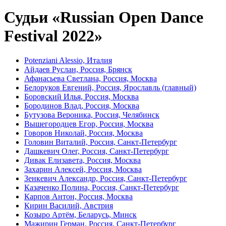
Судьи «Russian Open Dance
Festival 2022»
Potenziani Alessio, Италия
Айдаев Руслан, Россия, Брянск
Афанасьева Светлана, Россия, Москва
Белоруков Евгений, Россия, Ярославль (главный)
Боровский Илья, Россия, Москва
Бородинов Влад, Россия, Москва
Бутузова Вероника, Россия, Челябинск
Вышегородцев Егор, Россия, Москва
Говоров Николай, Россия, Москва
Головин Виталий, Россия, Санкт-Петербург
Дашкевич Олег, Россия, Санкт-Петербург
Дивак Елизавета, Россия, Москва
Захарин Алексей, Россия, Москва
Зенкевич Александр, Россия, Санкт-Петербург
Казаченко Полина, Россия, Санкт-Петербург
Карпов Антон, Россия, Москва
Кирин Василий, Австрия
Козыро Артём, Беларусь, Минск
Мажирин Герман, Россия, Санкт-Петербург