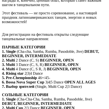
награды и, конечно, ценный опыт, который станет важным
шагом в танцевальном пути.
Этот фестиваль — не просто соревнование, а настоящий
праздник латиноамериканских танцев, энергии и новых
возможностей!
Для регистрации на фестиваль открыты следующие
танцевальные направления:
ПАРНЫЕ КАТЕГОРИИ
1.
Single
(Cha-cha, Samba, Rumba, Pasodoble, Jive)
DEBUT,
BEGINNER, INTERMEDIATE
2. Multi
2 Dance (C, S)
BEGINNER, OPEN
3. Multi
3 Dance (C, S, R)
BEGINNER, OPEN
4. Multi
4 Dance (C, S R, J)
BEGINNER, OPEN
4. Rising star
2|3|4 Dance
5. Pre-Chempionship
46+/45-
6. Bossa Nova Super Cup
3|4|5 Dance
OPEN ALL AGES
7. Выбор зрителей
(Single, Multi Cup 2|3 Dance)
СОЛЬНЫЕ КАТЕГОРИИ
1.
Single
(Cha-Cha-Cha, Samba, Rumba, Pasodoble, Jive)
DEBUT, BEGINNER, INTERMEDIATE
2. Multi Cup
2|3 Dance
BEGINNER, OPEN