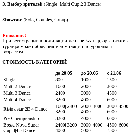
3. Выбор зрителей
(Single, Multi Cup 2|3 Dance)
Showcase
(Solo, Couples, Group)
Внимание!
При регистрации в номинации меньше 3-х пар, организатор
турнира может объединять номинации по уровням и
возрастам.
СТОИМОСТЬ КАТЕГОРИЙ
до 20.05
до 20.06
с 21.06
Single
800
1000
1500
Multi 2 Dance
1600
2000
3000
Multi 3 Dance
2400
3000
4500
Multi 4 Dance
3200
4000
6000
1600| 2400|
2000| 3000|
3000| 4500|
Rising star 2|3|4 Dance
3200
4000
6000
Pre-Chempionship
3200
4000
6000
Bossa Nova Super
2400| 3200|
3000| 4000|
4500| 6000|
Cup 3|4|5 Dance
4000
5000
7500